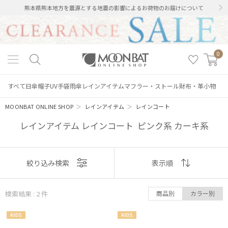
熊本県熊本地方を震源とする地震の影響によるお荷物のお届けについて
0
すべて
日傘
帽子
UV手袋
雨傘
レインアイテム
マフラー・ストール
財布・革小物
MOONBAT ONLINE SHOP
＞
レインアイテム
＞
レインコート
レインアイテム レインコート ピンク系 カーキ系
表示
絞り込み検索
表示順
絞り込み
順
検索結果 : 2
件
商品別
カラー別
おすすめ
KIDS
KIDS
新着
レディース
メンズ
キッズ