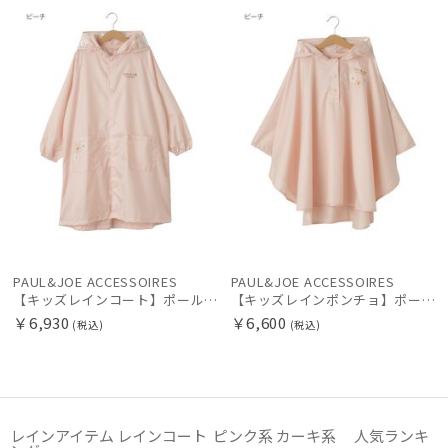
価格の高い
順
カテゴリー
価格の低い
順
ブランド
人気順
傘機能
売上点数順
お気に入り
マフラー・ストール・スカーフ
順
PAUL&JOE ACCESSOIRES
PAUL&JOE ACCESSOIRES
【キッズレインコート】ポール & ジョー（PAUL & JOE ACCESSOIRES）クリザンテーム リュック対応
【キッズレインポンチョ】ポール & ジョー（PAUL & JOE ACCESSOIRES）クリザンテーム
帽子
￥6,930
￥6,600
(税込)
(税込)
手袋・アームカバー
その他
レインアイテム レインコート ピンク系 カーキ系 人気ランキ