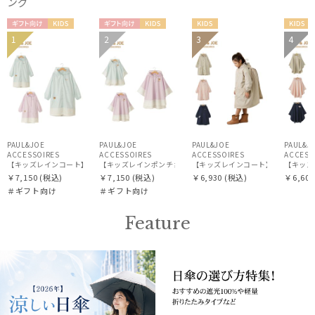
ング
カラー
ギフト
KIDS
ギフト
KIDS
KIDS
KIDS
1
2
3
4
向け
向け
PAUL&JOE
PAUL&JOE
PAUL&JOE
PAUL&J
ACCESSOIRES
ACCESSOIRES
ACCESSOIRES
ACCESS
【キッズレインコート】ポール＆ジョー（PAUL & JOE ACCESSOIRES）ワンポイントヌネ
【キッズレインポンチョ】ポール＆ジョー（PAUL & JOE ACCE
【キッズレインコート】ポール & ジョー（
【キッズレ
￥7,150
(税込)
￥7,150
(税込)
￥6,930
(税込)
￥6,600
＃ギフト向け
＃ギフト向け
価格・割引率
Feature
在庫表示
販売状況