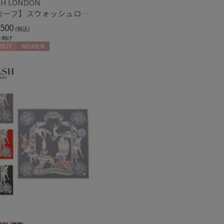
H LONDON
【スカーフ】スウォッシュロンドン (SWASH LONDON) Fondant Fancies 68×68 シルク 日本製
500
(税込)
ト向け
向け
WOMEN