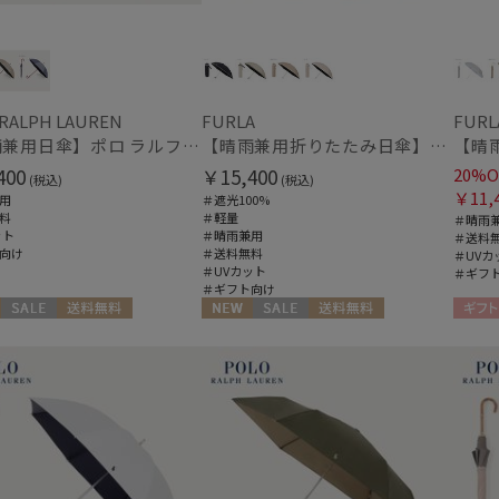
ハンウェイ
HANWAY（ギフト）
ハンウェイギフト
マフラー・ストール・スカーフ
HELEN KAMINSKI
 RALPH LAUREN
FURLA
FURL
ウォッシャブル
UV
ヘレンカミンスキー
(6
【晴雨兼用日傘】ポロ ラルフ ローレン (POLO RALPH LAUREN) POLOPONYジャガード 遮光 遮熱 UV
【晴雨兼用折りたたみ日傘】フルラ (FURLA) ジャガードグログラン 遮光100 遮熱 UV100 軽量
(15)
HIROKO KOSHINO
400
￥15,400
20%O
ヒロコ コシノ
(税込)
(税込)
カシミヤ
シル
(19)
￥11,
用
＃遮光100%
LANVIN COLLECTION
料
＃軽量
＃晴雨
ランバン コレクション
ット
＃晴雨兼用
＃送料
向け
＃送料無料
＃UVカ
LANVIN en Bleu
＃UVカット
＃ギフ
帽子
ランバン オン ブルー
＃ギフト向け
MACKINTOSH
ウォッシャブル
遮
セール
送料無料
NEW
セール
送料無料
ギフト
PHILOSOPHY
(22)
向け
WOMEN
ギフト向け
WOMEN
マッキントッシュ フィロソフィー
MAGICAL TECH
紫外線対策
暑さ
(54)
マジカルテック
masu
マス
手袋・アームカバー
miel