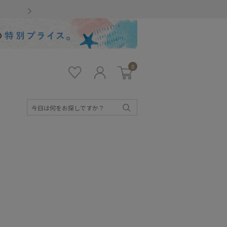
Gmailをお使いのお客様
0
お気
ロ
カー
に入
グ
ト
り
イ
ン
検
索
キッズ