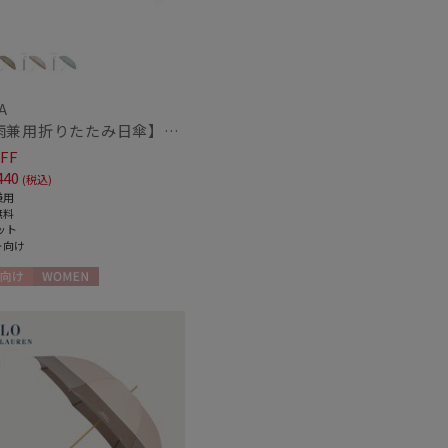
A
紫外線対策
)
(2)
【晴雨兼用折りたたみ日傘】フルラ (FURLA) パールリボンジャガード 遮光99.99 遮熱 UV99.99
FF
ク
ウール
(116)
(14)
440
(税込)
兼用
無料
ット
ト向け
熱
遮光
(27)
(37)
向け
WOMEN
対策
サイズ調整
(37)
(44)