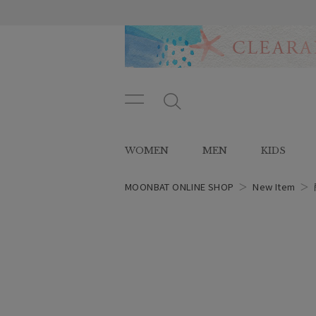
メニ
メ
ュー
ニ
ボタ
ュ
WOMEN
MEN
KIDS
ン
ー
ボ
タ
MOONBAT ONLINE SHOP
＞
New Item
＞
ン
レディース