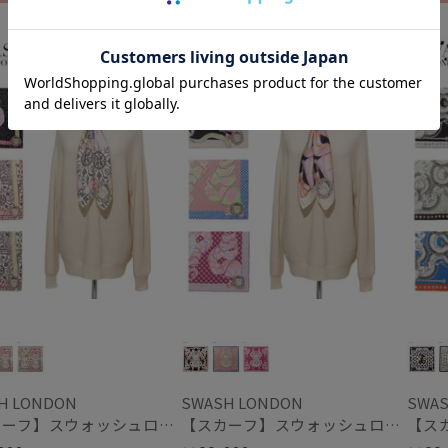
向け
WOMEN
ギフト向け
WOMEN
ギフト
通常
入荷状況
予約
新着
H LONDON
SWASH LONDON
SWAS
【スカーフ】スウォッシュロンドン (SWASH LONDON) Grand Patisserie 88×88 シルク 日本製
【スカーフ】スウォッシュロンドン (SWASH LONDON) Harlequin Parade 88×88 シルク 日本製