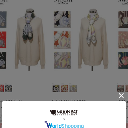
価格・割引率
価格 (円)
割引率 (%)
在庫表示
H LONDON
SWASH LONDON
SWAS
【スカーフ】スウォッシュロンドン (SWASH LONDON) Travelling Troupe 88×88 シルク 日本製
【スカーフ】スウォッシュロンドン (SWASH LONDON) Showtime 88×88 シルク 日本製
在庫あり
000
￥22,000
￥22,
(税込)
(税込)
向け
＃ギフト向け
＃ギフ
販売状況