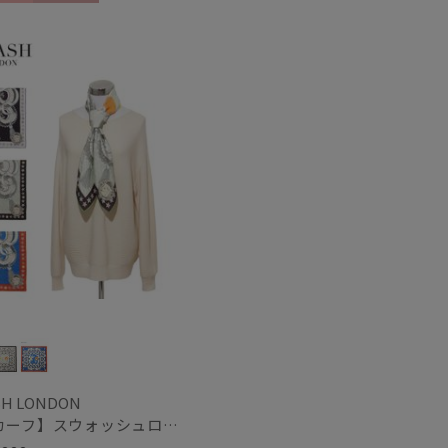
向け
WOMEN
セール
もうすぐ
再入荷
H LONDON
【スカーフ】スウォッシュロンドン (SWASH LONDON) Aerial 88×88 シルク 日本製