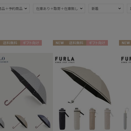
ブランド
商品＋予約商品
在庫あり＋取寄＋在庫無し
新着
ブランド
傘機能
BLUNT
晴雨兼用
遮
(323)
ブラント
一級遮光
UV
DAKS
(197)
(3
送料無料
ギフト向け
NEW
送料無料
ギフト向け
NEW
ダックス
N
WOMEN
ギフト
耐風傘
ジャ
estaa
(32)
エスタ
暑さ対策
紫外
(270)
FLO(A)TUS
フロータス
親骨：～50cm
親骨
FURLA
55c
(287)
フルラ
Fuwacool®
親骨：61～
簡単
フワクール®
65cm
(1)
Gracy
グレイシー
3秒でたためる
ギフ
HANWAY
め
(9)
(1