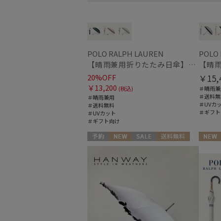
POLO RALPH LAUREN
POLO
【晴雨兼用折りたたみ日傘】ポロ ラルフ ローレン (POLO RALPH LAUREN) フローラル刺繍 遮光 遮熱 UV
20%OFF
￥15,
￥13,200
(税込)
＃晴雨兼
＃送料無
＃晴雨兼用
＃UVカ
＃送料無料
＃ギフト
＃UVカット
＃ギフト向け
予約
NEW
セール
送料無料
NEW
ギフト向け
WOMEN
ギフト