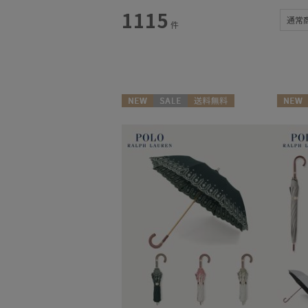
スタイル
1115
通常
件
カテゴリー
雨傘
(191)
日傘
(350)
NEW
セール
送料無料
NEW
ギフト向け
WOMEN
WOME
レインアイテム
(56)
マフラー・ストール
(217)
帽子
(85)
手袋・アームカバー
(25)
その他
(12)