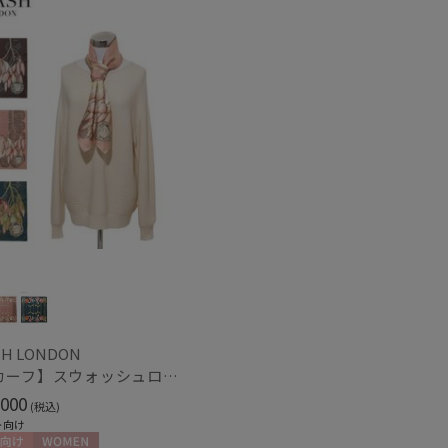
～
～
H LONDON
【スカーフ】スウォッシュロンドン (SWASH LONDON) Garden Act 88×88 シルク 日本製
000
(税込)
ト向け