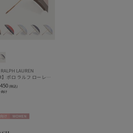
冷感
ショート丈
(7)
(12)
グ丈
5本指
(6)
(2)
し
UVカット
(21)
(25)
ィアで話題
日本製
(220)
 RALPH LAUREN
【雨傘】ポロ ラルフ ローレン（POLO RALPH LAUREN）バイカラーツイルロゴ刺繍
450
(税込)
ト向け
向け
WOMEN