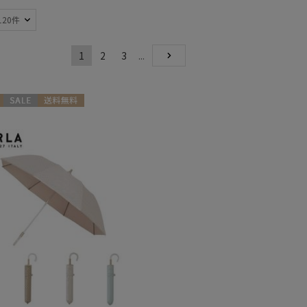
120件
1
2
3
...
熱
遮光
NEXT
(227)
(167)
軽量
59)
(111)
セール
送料無料
向け
WOMEN
ンプ式
超撥水
(22)
(5)
線対策
自動開閉傘
(291)
(15)
：51～
親骨：56～
m
60cm
(131)
(83)
開閉傘
メディアで話題
(76)
(2)
トにおすす
5)