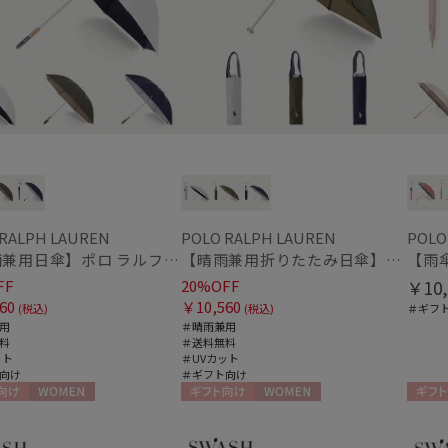
ミエル
紫外線対策
接触
(25)
mila schon
ミディアム丈
ロン
ミラ・ショーン
(7)
MIRACLE TECH
指切り
指無
ミラクルテック
(2)
OTHER BRAND
アザーブランド
PAUL&JOE ACCESSOIRES
その他
ポールアンドジョー アクセソワ
WEB限定
メデ
(40)
 RALPH LAUREN
POLO RALPH LAUREN
POLO RALPH LAUREN
POLO
(40)
ポロ ラルフ ローレン
【晴雨兼用日傘】ポロ ラルフ ローレン (POLO RALPH LAUREN) 無地POLOPONY刺繍 遮光 遮熱 UV
【晴雨兼用折りたたみ日傘】ポロ ラルフ ローレン (POLO RALPH LAUREN) 無地POLOPONY刺繍 遮光 遮熱 UV
FF
SWASH LONDON
20%OFF
￥10,
ギフトにおすす
60
スウォッシュロンドン
￥10,560
(税込)
(税込)
＃ギフ
め
(376)
用
＃晴雨兼用
urawaza
料
＃送料無料
ウラワザ
ット
＃UVカット
向け
＃ギフト向け
カラー
向け
WOMEN
ギフト向け
WOMEN
ギフト