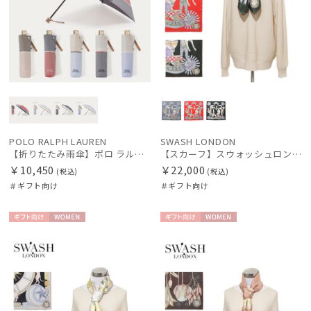
POLO RALPH LAUREN
SWASH LONDON
【折りたたみ雨傘】ポロ ラルフ ローレン（POLO RALPH LAUREN）バイカラーツイルロゴ刺繍
【スカーフ】スウォッシュロンドン (SWASH LONDON) Travelling Troupe 88×88 シルク 日本製
￥10,450
￥22,000
(税込)
(税込)
＃ギフト向け
＃ギフト向け
ギフト
WOME
ギフト
WOME
向け
N
向け
N