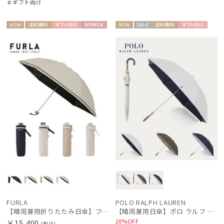
＃ギフト向け
NEW
送料無
ギフト
WOME
NEW
セー
送料無
ギフト
WOME
料
向け
N
ル
料
向け
N
FURLA
POLO RALPH LAUREN
【晴雨兼用折りたたみ日傘】フルラ (FURLA) ジャガードグログラン 遮光100 遮熱 UV100 軽量
【晴雨兼用日傘】ポロ ラルフ ローレン (POLO RALPH LAUREN) 無地POLOPONY刺繍 遮光 遮熱 UV
20%OFF
￥15,400
(税込)