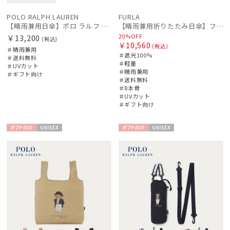
POLO RALPH LAUREN
FURLA
【晴雨兼用日傘】ポロ ラルフ ローレン (POLO RALPH LAUREN) スカラ刺繍ストライプ 遮光 遮熱 UV
【晴雨兼用折りたたみ日傘】フルラ (FURLA) チェーン刺繍 遮光100 UV100 簡単開閉 ジャンプ
20%OFF
￥13,200
(税込)
￥10,560
(税込)
＃晴雨兼用
＃遮光100%
＃送料無料
＃軽量
＃UVカット
＃晴雨兼用
＃ギフト向け
＃送料無料
＃8本骨
＃UVカット
＃ギフト向け
ギフト
UNISE
ギフト
UNISE
向け
X
向け
X