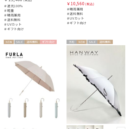
￥10,560
(税込)
＃遮光100%
＃晴雨兼用
＃軽量
＃送料無料
＃晴雨兼用
＃UVカット
＃送料無料
＃ギフト向け
＃UVカット
＃ギフト向け
絞り込み
NEW
セー
送料無
ギフト
予約
NEW
セー
送料無
WOME
ギフト
WOME
ル
料
向け
ル
料
N
向け
N
レディース
メンズ
キッズ
カテゴリー
ブランド
傘機能