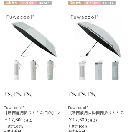
送料無
ギフト
UNISE
送料無
ギフト
UNISE
料
向け
X
料
向け
X
Fuwacool®
Fuwacool®
【晴雨兼用折りたたみ日傘】フワクールRウェブロン（FuwacoolR）ワンポイントロゴ 遮光100 UV100 簡単開閉 大きめ60cm
【晴雨兼用自動開閉折りたたみ日傘】フワクール®（Fuwacool®）ダブルライン 遮光100 UV100 ワンタッチ開閉
￥17,600
￥17,600
(税込)
(税込)
＃遮光100%
＃遮光100%
＃晴雨兼用
＃晴雨兼用