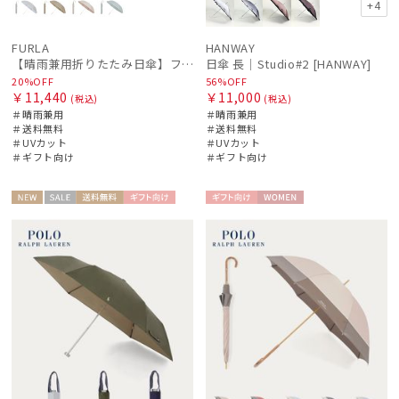
+4
マフラー・ストール・スカーフ
FURLA
HANWAY
【晴雨兼用折りたたみ日傘】フルラ (FURLA) パールリボンジャガード 遮光99.99 遮熱 UV99.99
日傘 長｜Studio#2 [HANWAY]
20%OFF
56%OFF
帽子
￥11,440
￥11,000
(税込)
(税込)
＃晴雨兼用
＃晴雨兼用
＃送料無料
＃送料無料
＃UVカット
＃UVカット
手袋・アームカバー
＃ギフト向け
＃ギフト向け
その他
NEW
セー
送料無
ギフト
ギフト
WOME
WOME
ル
料
向け
向け
N
N
カラー
価格・割引率
在庫表示