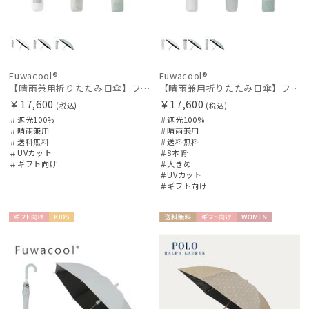
Fuwacool®
Fuwacool®
【晴雨兼用折りたたみ日傘】フワクール®（Fuwacool®）ワンポイントロゴ 遮光100 UV100 簡単開閉
【晴雨兼用折りたたみ日傘】フワクール®（Fuwacool®）ダブルライン 遮光100 UV100 簡単開閉 大きめ60cm
￥17,600
￥17,600
(税込)
(税込)
＃遮光100%
＃遮光100%
＃晴雨兼用
＃晴雨兼用
＃送料無料
＃送料無料
＃UVカット
＃8本骨
＃ギフト向け
＃大きめ
＃UVカット
＃ギフト向け
ギフト
KIDS
送料無
ギフト
WOME
向け
料
向け
N