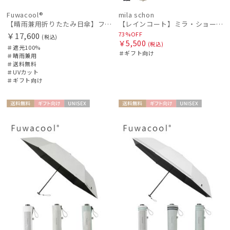
Fuwacool®
mila schon
【晴雨兼用折りたたみ日傘】フワクール®（Fuwacool®）ダブルライン 遮光100 UV100 簡単開閉
【レインコート】ミラ・ショーン（mila schon）ステンカラーレインコート
73%OFF
￥17,600
(税込)
￥5,500
(税込)
＃遮光100%
＃ギフト向け
＃晴雨兼用
＃送料無料
＃UVカット
＃ギフト向け
送料無
ギフト
UNISE
送料無
ギフト
UNISE
料
向け
X
料
向け
X