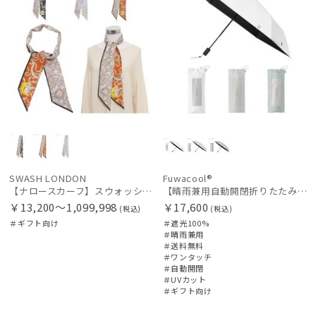
SWASH LONDON
Fuwacool®
【ナロースカーフ】スウォッシュロンドン (SWASH LONDON) Showtime 8×130 日本製
【晴雨兼用自動開閉折りたたみ日傘】フワクール®（Fuwacool®）ワンポイントロゴ 遮光100 UV100 ワンタッチ開閉
￥13,200～1,099,998
￥17,600
(税込)
(税込)
＃ギフト向け
＃遮光100%
＃晴雨兼用
＃送料無料
＃ワンタッチ
＃自動開閉
＃UVカット
＃ギフト向け