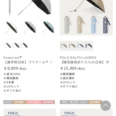
Fuwacool®
POLO RALPH LAUREN
【通学用日傘】フワクール®（Fuwacool®） 遮光100 UV100
【晴雨兼用折りたたみ日傘】ポロ ラルフ ローレン (POLO RALPH LAUREN) 先染めジャガード 遮光 UV 遮熱
￥8,800
￥15,400
(税込)
(税込)
＃遮光100%
＃晴雨兼用
＃晴雨兼用
＃送料無料
＃8本骨
＃UVカット
＃UVカット
＃ギフト向け
＃ギフト向け
セー
送料無
ギフト
WOME
予約
再入
セー
送料無
ギフト
WOME
ル
料
向け
N
荷
ル
料
向け
N