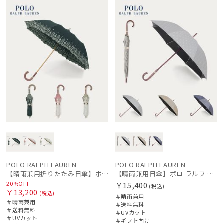
WOME
ル
料
向け
料
向け
N
N
価格の高い
順
価格の低い
順
人気順
売上点数順
お気に入り
順
POLO RALPH LAUREN
POLO RALPH LAUREN
【晴雨兼用折りたたみ日傘】ポロ ラルフ ローレン (POLO RALPH LAUREN) フローラル刺繍 遮光 遮熱 UV
【晴雨兼用日傘】ポロ ラルフ ローレン (POLO RALPH LAUREN) POLOPONYジャガード 遮光 遮熱 UV
20%OFF
￥15,400
(税込)
￥13,200
(税込)
＃晴雨兼用
＃晴雨兼用
＃送料無料
＃送料無料
＃UVカット
＃UVカット
＃ギフト向け