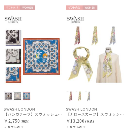
ギフト
WOME
ギフト
WOME
向け
N
向け
N
SWASH LONDON
SWASH LONDON
【ハンカチーフ】スウォッシュロンドン (SWASH LONDON) Aerial 52×52 日本製
【ナロースカーフ】スウォッシュロンドン (SWASH LONDON) FLOWER 8×130 日本製
￥2,750
￥13,200
(税込)
(税込)
＃ギフト向け
＃ギフト向け