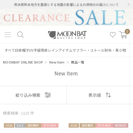
熊本県熊本地方を震源とする地震の影響によるお荷物のお届けについて
0
すべて
日傘
帽子
UV手袋
雨傘
レインアイテム
マフラー・ストール
財布・革小物
MOONBAT ONLINE SHOP
＞
New Item
＞
商品一覧
New Item
表示
絞り込み検索
表示順
順
検索結果 : 1115
件
おすすめ
NEW
セー
送料無
ギフト
NEW
送料無
ギフト
WOME
新着