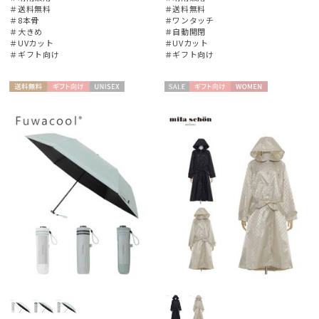
＃送料無料
＃送料無料
＃8本骨
＃ワンタッチ
＃大きめ
＃自動開閉
＃UVカット
＃UVカット
＃ギフト向け
＃ギフト向け
送料無
ギフト
UNISE
セー
ギフト
WOME
料
向け
X
ル
向け
N
件