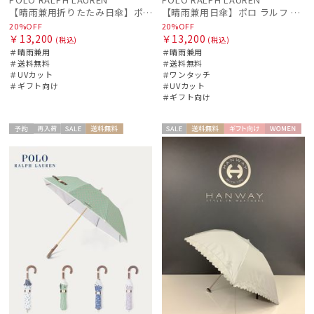
【晴雨兼用折りたたみ日傘】ポロ ラルフ ローレン (POLO RALPH LAUREN) フローラル刺繍 遮光 遮熱 UV
【晴雨兼用日傘】ポロ ラルフ ローレン (POLO RALPH LAUREN) WoodBloac Flower 遮光 UV 遮熱
20%OFF
20%OFF
￥13,200
￥13,200
(税込)
(税込)
＃晴雨兼用
＃晴雨兼用
＃送料無料
＃送料無料
＃UVカット
＃ワンタッチ
＃ギフト向け
＃UVカット
＃ギフト向け
予約
再入
セー
送料無
セー
送料無
ギフト
WOME
ギフト
WOME
荷
ル
料
ル
料
向け
N
向け
N