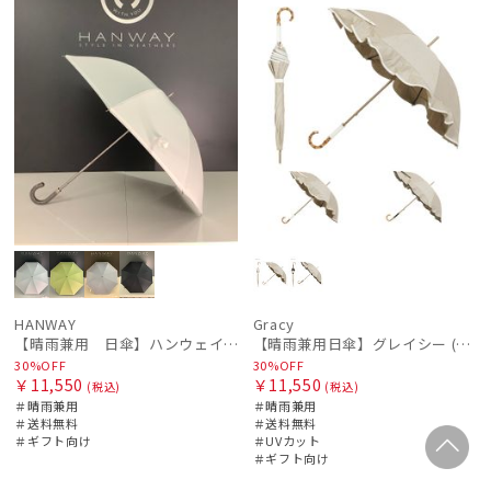
HANWAY
Gracy
【晴雨兼用 日傘】ハンウェイ（ＨＡＮＷＡＹ）Liner ribbon（ライナー・リボン)
【晴雨兼用日傘】グレイシー (Gracy) Natural frill 遮光99% 遮熱 UV99％
30%OFF
30%OFF
￥11,550
￥11,550
(税込)
(税込)
＃晴雨兼用
＃晴雨兼用
＃送料無料
＃送料無料
＃ギフト向け
＃UVカット
＃ギフト向け