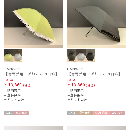
HANWAY
HANWAY
【晴雨兼用 折りたたみ日傘】ハンウェイ（ＨＡＮＷＡＹ）Emma（エマ）
【晴雨兼用 折りたたみ日傘】ハンウェイ（ＨＡＮＷＡＹ）Margot（マーゴット）
30%OFF
30%OFF
￥13,860
￥13,860
(税込)
(税込)
＃晴雨兼用
＃晴雨兼用
＃送料無料
＃送料無料
＃ギフト向け
＃ギフト向け
セー
WOME
セー
送料無
ギフト
WOME
ル
N
ル
料
向け
N