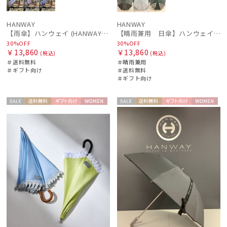
HANWAY
HANWAY
【雨傘】ハンウェイ (HANWAY) 日本製
【晴雨兼用 日傘】ハンウェイ（ＨＡＮＷＡＹ）Angela（アンジェラ）
30%OFF
30%OFF
￥13,860
￥13,860
(税込)
(税込)
＃送料無料
＃晴雨兼用
＃ギフト向け
＃送料無料
＃ギフト向け
セー
送料無
ギフト
WOME
セー
送料無
ギフト
WOME
ル
料
向け
N
ル
料
向け
N