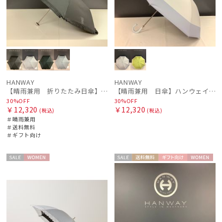
HANWAY
HANWAY
【晴雨兼用 折りたたみ日傘】ハンウェイ（ＨＡＮＷＡＹ）Eyelashes frill（アイラッシュ・フリル）
【晴雨兼用 日傘】ハンウェイ（ＨＡＮＷＡＹ）Contour border（コントゥアー・ボーダー)
30%OFF
30%OFF
￥12,320
￥12,320
(税込)
(税込)
＃晴雨兼用
＃送料無料
＃ギフト向け
件
セー
WOME
セー
送料無
ギフト
WOME
ル
N
ル
料
向け
N