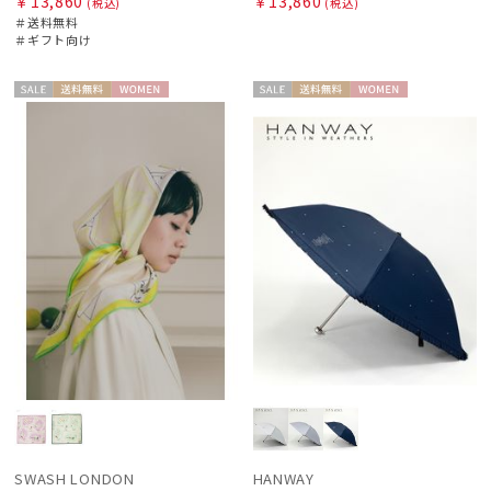
￥13,860
￥13,860
(税込)
(税込)
＃送料無料
＃ギフト向け
セー
送料無
WOME
セー
送料無
WOME
ル
料
N
ル
料
N
SWASH LONDON
HANWAY