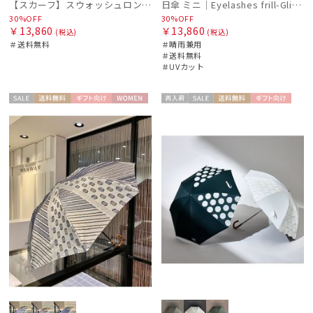
【スカーフ】スウォッシュロンドン (SWASH LONDON) Picture Postcard 88cm×88cm シルクスカーフ 日本製
日傘 ミニ｜Eyelashes frill-Glitter [HANWAY]
30%OFF
30%OFF
￥13,860
￥13,860
(税込)
(税込)
＃送料無料
＃晴雨兼用
＃送料無料
＃UVカット
セー
送料無
ギフト
WOME
再入
セー
送料無
ギフト
WOME
ル
料
向け
N
荷
ル
料
向け
N