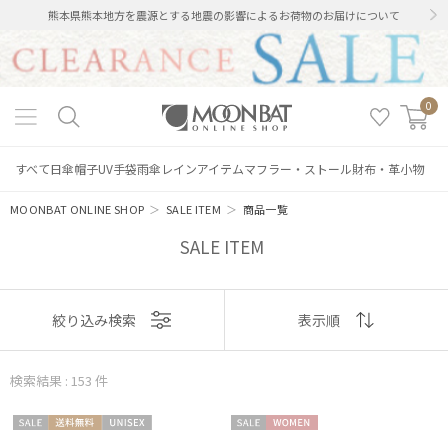
熊本県熊本地方を震源とする地震の影響によるお荷物のお届けについて
0
すべて
日傘
帽子
UV手袋
雨傘
レインアイテム
マフラー・ストール
財布・革小物
MOONBAT ONLINE SHOP
＞
SALE ITEM
＞
商品一覧
SALE ITEM
表示
絞り込み検索
表示順
順
検索結果 : 153
件
おすすめ
セー
送料無
UNISE
セー
WOME
新着