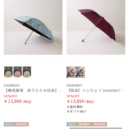
HANWAY
HANWAY
【晴雨兼用 折りたたみ日傘】ハンウェイ（ＨＡＮＷＡＹ）Bookworm color（ブックワーム・カラー）
【雨傘】ハンウェイ (HANWAY) 日本製
30%OFF
30%OFF
￥13,860
￥13,860
(税込)
(税込)
＃送料無料
＃ギフト向け