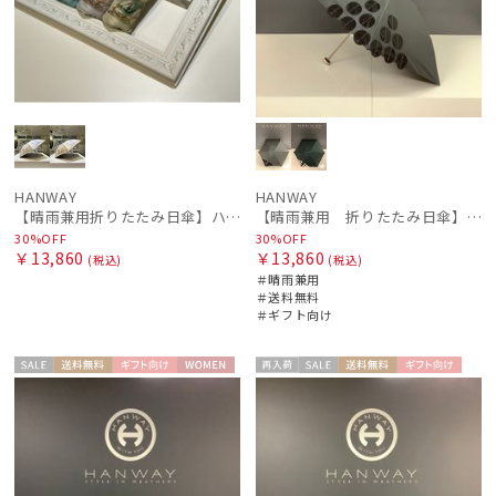
HANWAY
HANWAY
【晴雨兼用折りたたみ日傘】ハンウェイ (HANWAY)Melrose avenue（メルローズ・アベニュー） 雨の日OK 軽量 一級遮光 遮熱 UV 晴雨兼用暑さ対策、紫外線対策、親骨：～50cm
【晴雨兼用 折りたたみ日傘】ハンウェイ（ＨＡＮＷＡＹ）Angela（アンジェラ）
30%OFF
30%OFF
￥13,860
￥13,860
(税込)
(税込)
＃晴雨兼用
＃送料無料
＃ギフト向け
セー
送料無
ギフト
WOME
再入
セー
送料無
ギフト
WOME
ル
料
向け
N
荷
ル
料
向け
N