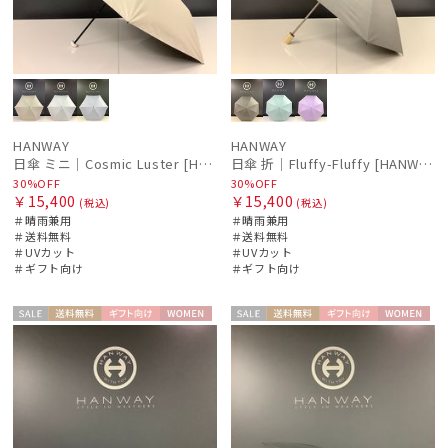
HANWAY
HANWAY
日傘 ミニ｜Cosmic Luster [HANWAY]
日傘 折｜Fluffy-Fluffy [HANWAY]
30%OFF
30%OFF
￥15,400
￥15,400
(税込)
(税込)
＃晴雨兼用
＃晴雨兼用
＃送料無料
＃送料無料
＃UVカット
＃UVカット
＃ギフト向け
＃ギフト向け
セー
送料無
ギフト
WOME
セー
送料無
ギフト
WOME
ル
料
向け
N
ル
料
向け
N