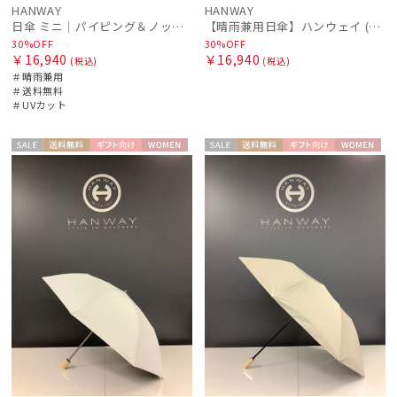
HANWAY
HANWAY
販売状況
日傘 ミニ｜パイピング＆ノットリボン [HANWAY]
【晴雨兼用日傘】ハンウェイ (HANWAY) Daisy Dukes ? L（デイジー・デュークス・エル） 雨の日OK 一級遮光 遮熱 日本製 UV 晴雨兼用暑さ対策、紫外線対策、親骨：～50cm
30%OFF
30%OFF
￥16,940
￥16,940
(税込)
(税込)
＃晴雨兼用
入荷状況
＃送料無料
＃UVカット
セー
送料無
ギフト
WOME
セー
送料無
ギフト
WOME
ル
料
向け
N
ル
料
向け
N