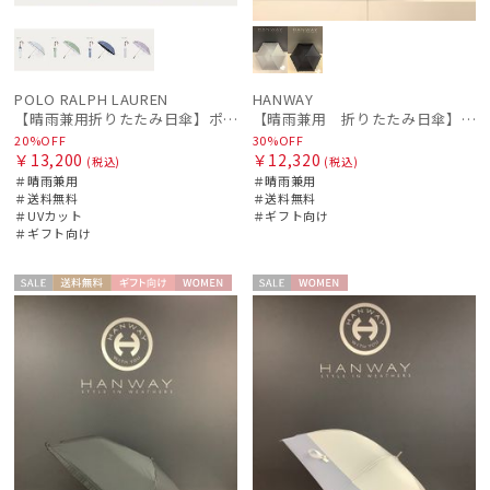
POLO RALPH LAUREN
HANWAY
【晴雨兼用折りたたみ日傘】ポロ ラルフ ローレン (POLO RALPH LAUREN) WoodBloac Flower 遮光 UV 遮熱
【晴雨兼用 折りたたみ日傘】ハンウェイ（ＨＡＮＷＡＹ）Lace（レース）
20%OFF
30%OFF
￥13,200
￥12,320
(税込)
(税込)
＃晴雨兼用
＃晴雨兼用
＃送料無料
＃送料無料
＃UVカット
＃ギフト向け
＃ギフト向け
セー
送料無
ギフト
WOME
セー
WOME
ル
料
向け
N
ル
N