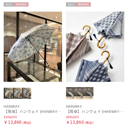
セー
WOME
セー
WOME
ル
N
ル
N
HANWAY
HANWAY
【雨傘】ハンウェイ (HANWAY) Lily CJ（リリー・シー・ジェー） 日本製 親骨：51～55cm
【雨傘】ハンウェイ (HANWAY) Pカットジャカード Dot & Stripe mix CJ ドット・アンド・ストライプ・シー・ジェー ショート長傘 日本製
30%OFF
30%OFF
￥13,860
￥13,860
(税込)
(税込)