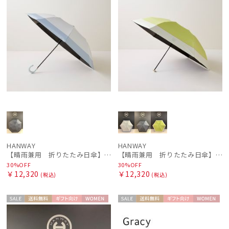
HANWAY
HANWAY
【晴雨兼用 折りたたみ日傘】ハンウェイ（ＨＡＮＷＡＹ）Contour border（コントゥアー・ボーダー)
【晴雨兼用 折りたたみ日傘】ハンウェイ（ＨＡＮＷＡＹ）Contour border（コントゥアー・ボーダー)
30%OFF
30%OFF
￥12,320
￥12,320
(税込)
(税込)
セー
送料無
ギフト
WOME
セー
送料無
ギフト
WOME
ル
料
向け
N
ル
料
向け
N