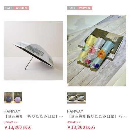
セー
WOME
セー
WOME
ル
N
ル
N
HANWAY
HANWAY
【晴雨兼用 折りたたみ日傘】ハンウェイ（ＨＡＮＷＡＹ）HW street（ハンウェイ・ストリート）
【晴雨兼用折りたたみ日傘】ハンウェイ (HANWAY) Dignified -凛とした- 雨の日OK 軽量 一級遮光 遮熱 UV 晴雨兼用暑さ対策、紫外線対策、親骨：～50cm
30%OFF
30%OFF
￥13,860
￥13,860
(税込)
(税込)