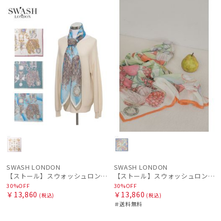
セー
WOME
セー
送料無
WOME
ル
N
ル
料
N
SWASH LONDON
SWASH LONDON
【ストール】スウォッシュロンドン (SWASH LONDON) Filigree Menagerie 115*115 コットンスクエア
【ストール】スウォッシュロンドン (SWASH LONDON) Cherry Berry 120cm×120cm コットンリネンストール インド製
30%OFF
30%OFF
￥13,860
￥13,860
(税込)
(税込)
＃送料無料