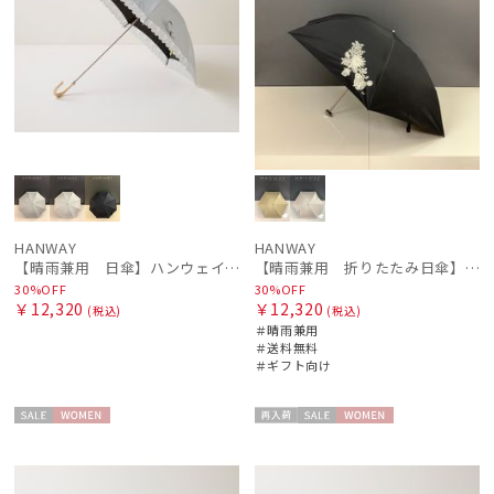
HANWAY
HANWAY
【晴雨兼用 日傘】ハンウェイ（ＨＡＮＷＡＹ）Lace（レース）
【晴雨兼用 折りたたみ日傘】ハンウェイ（ＨＡＮＷＡＹ）Botanical Flower（ボタニカル・フラワー）
30%OFF
30%OFF
￥12,320
￥12,320
(税込)
(税込)
＃晴雨兼用
＃送料無料
＃ギフト向け
セー
WOME
再入
セー
WOME
ル
N
荷
ル
N