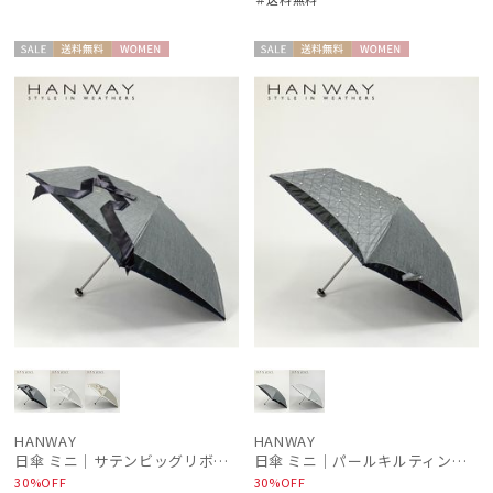
セー
送料無
WOME
セー
送料無
WOME
ル
料
N
ル
料
N
絞り込み
レディース
メンズ
キッズ
カテゴリー
ブランド
HANWAY
HANWAY
日傘 ミニ｜サテンビッグリボン [HANWAY]
日傘 ミニ｜パールキルティング刺繍 [HANWAY]
傘機能
30%OFF
30%OFF