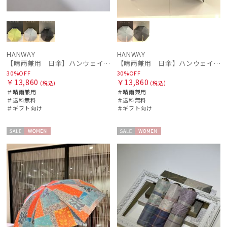
HANWAY
HANWAY
【晴雨兼用 日傘】ハンウェイ（ＨＡＮＷＡＹ）Emma（エマ）
【晴雨兼用 日傘】ハンウェイ（ＨＡＮＷＡＹ）Margot（マーゴット）
30%OFF
30%OFF
￥13,860
￥13,860
(税込)
(税込)
＃晴雨兼用
＃晴雨兼用
＃送料無料
＃送料無料
＃ギフト向け
＃ギフト向け
セー
WOME
セー
WOME
ル
N
ル
N