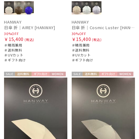
HANWAY
HANWAY
日傘 折｜AIREY [HANWAY]
日傘 折｜Cosmic Luster [HANWAY]
30%OFF
30%OFF
￥15,400
￥15,400
(税込)
(税込)
＃晴雨兼用
＃晴雨兼用
＃送料無料
＃送料無料
＃UVカット
＃UVカット
＃ギフト向け
＃ギフト向け
セー
送料無
ギフト
WOME
セー
送料無
ギフト
WOME
ル
料
向け
N
ル
料
向け
N