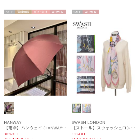
セー
送料無
ギフト
WOME
セー
WOME
ル
料
向け
N
ル
N
HANWAY
SWASH LONDON
【雨傘】ハンウェイ (HANWAY) 日本製
【ストール】スウォッシュロンドン (SWASH LONDON) Oceanic Odyssey 115*115 コットンスクエア
30%OFF
30%OFF