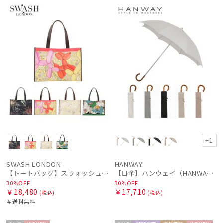
ル
料
X
ル
N
価格の高い
順
価格の低い
順
人気順
売上点数順
お気に入り
順
+1
SWASH LONDON
HANWAY
【トートバッグ】スウォッシュロンドン (SWASH LONDON) コットンプリント
【日傘】ハンウェイ（HANWAY）Aoi 折りたたみ 木棒【公式ムーンバット】[Aoi]純パラソル UV 手開き 日本製 高級日傘
30%OFF
30%OFF
￥18,480
￥17,710
(税込)
(税込)
＃送料無料