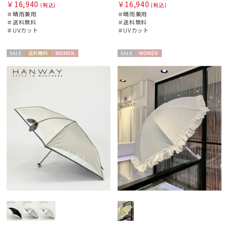
￥16,940
￥16,940
(税込)
(税込)
＃晴雨兼用
＃晴雨兼用
マフラー・ストール・スカーフ
＃送料無料
＃送料無料
＃UVカット
＃UVカット
帽子
セー
送料無
WOME
セー
WOME
ル
料
N
ル
N
手袋・アームカバー
その他
カラー
価格・割引率
在庫表示