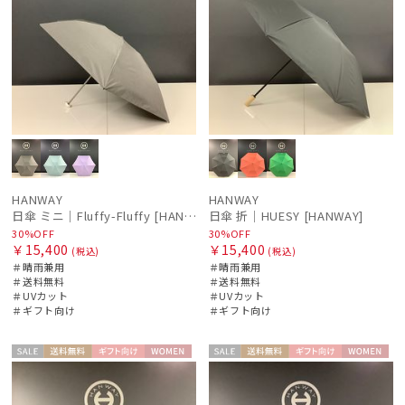
HANWAY
HANWAY
日傘 ミニ｜Fluffy-Fluffy [HANWAY]
日傘 折｜HUESY [HANWAY]
30%OFF
30%OFF
￥15,400
￥15,400
(税込)
(税込)
＃晴雨兼用
＃晴雨兼用
＃送料無料
＃送料無料
＃UVカット
＃UVカット
＃ギフト向け
＃ギフト向け
セー
送料無
ギフト
WOME
セー
送料無
ギフト
WOME
ル
料
向け
N
ル
料
向け
N