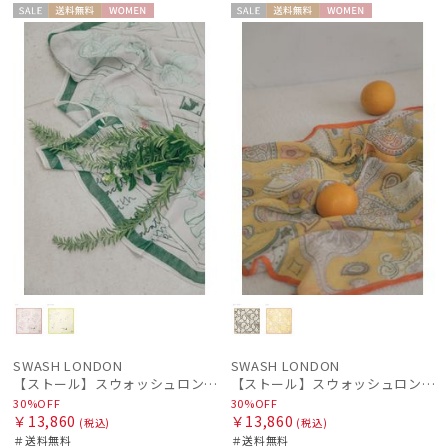
セー
送料無
WOME
セー
送料無
WOME
ル
料
N
ル
料
N
SWASH LONDON
SWASH LONDON
【ストール】スウォッシュロンドン (SWASH LONDON) Picture Postcard 120cm×120cm コットンリネンストール インド製
【ストール】スウォッシュロンドン (SWASH LONDON) Pictorial Paisley 120cm×120cm コットンリネンストール インド製
30%OFF
30%OFF
￥13,860
￥13,860
(税込)
(税込)
＃送料無料
＃送料無料