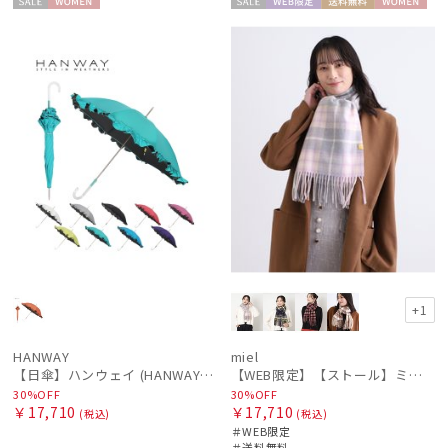
セー
WOME
セー
WEB限
送料無
WOME
ル
N
ル
定
料
N
+1
HANWAY
miel
【日傘】ハンウェイ (HANWAY) P.カルゼツイル フリル メイクアップカラー 長傘 オールウェザー 遮光 長傘 晴雨兼用 , UV , 日本製 ,
【WEB限定】【ストール】ミエル(miel) カシミヤ100％ チェック ストール レディース メンズ ウォッシャブル 洗えるカシミヤ
30%OFF
30%OFF
￥17,710
￥17,710
(税込)
(税込)
＃WEB限定
＃送料無料