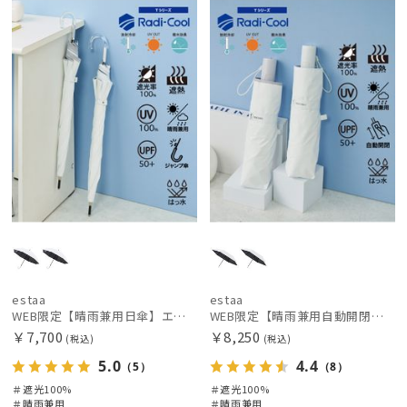
定
X
定
X
価格の高い
順
価格の低い
レディース
メンズ
キッズ
順
人気順
カテゴリー
売上点数順
ブランド
お気に入り
順
estaa
エスタ
FLO(A)TUS
estaa
estaa
WEB限定【晴雨兼用日傘】エスタ(estaa)REIKYAKUパラソル 55㎝ ラディクール 遮光100 UV100 ボタンジャンプ
WEB限定【晴雨兼用自動開閉日傘】エスタ(estaa)REIKYAKUパラソル 55㎝ ラディクール 遮光100 UV100 ワンタッチ開閉
フロータス
￥7,700
￥8,250
(税込)
(税込)
FURLA
5.0
4.4
（5）
（8）
フルラ
＃遮光100%
＃遮光100%
＃晴雨兼用
＃晴雨兼用