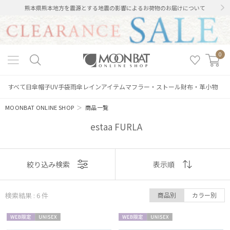
熊本県熊本地方を震源とする地震の影響によるお荷物のお届けについて
0
すべて
日傘
帽子
UV手袋
雨傘
レインアイテム
マフラー・ストール
財布・革小物
MOONBAT ONLINE SHOP
＞
商品一覧
estaa FURLA
表示
絞り込み検索
表示順
順
検索結果 : 6
件
商品別
カラー別
おすすめ
絞り込み
WEB限
UNISE
WEB限
UNISE
新着