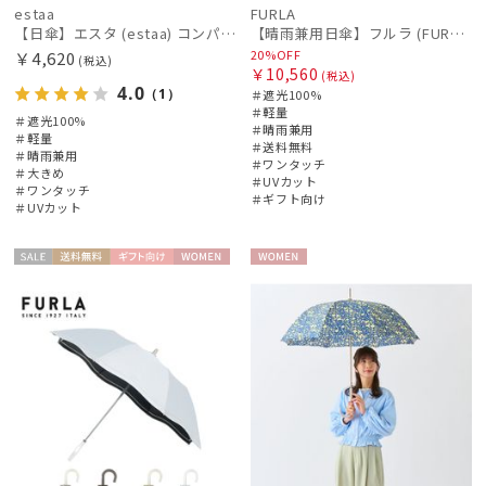
estaa
FURLA
ウラワザ
【日傘】エスタ (estaa) コンパクトワイド58 自動開閉傘 折りたたみ傘 軽量 晴雨兼用 遮光100％ UV100%
【晴雨兼用日傘】フルラ (FURLA) ジッパー刺繍 遮光100 UV100 ジャンプ
20%OFF
￥4,620
(税込)
￥10,560
(税込)
傘機能
4.0
（1）
＃遮光100%
＃軽量
＃遮光100%
＃晴雨兼用
＃軽量
その他
＃送料無料
＃晴雨兼用
＃ワンタッチ
＃大きめ
＃UVカット
＃ワンタッチ
＃ギフト向け
＃UVカット
カラー
セー
送料無
ギフト
WOME
WOME
価格・割引率
ル
料
向け
N
N
在庫表示
販売状況
入荷状況