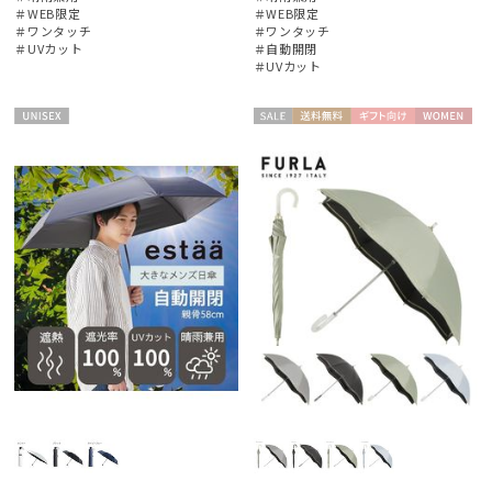
Fuwacool®
＃WEB限定
＃WEB限定
フワクール®
＃ワンタッチ
＃ワンタッチ
＃UVカット
＃自動開閉
＃UVカット
LANVIN en Bleu
ランバン オン ブルー
UNISE
セー
送料無
ギフト
WOME
MAGICAL TECH
X
ル
料
向け
N
マジカルテック
mila schon
ミラ・ショーン
MIRACLE TECH
ミラクルテック
POLO RALPH LAUREN
ポロ ラルフ ローレン
SWASH LONDON
スウォッシュロンドン
urawaza