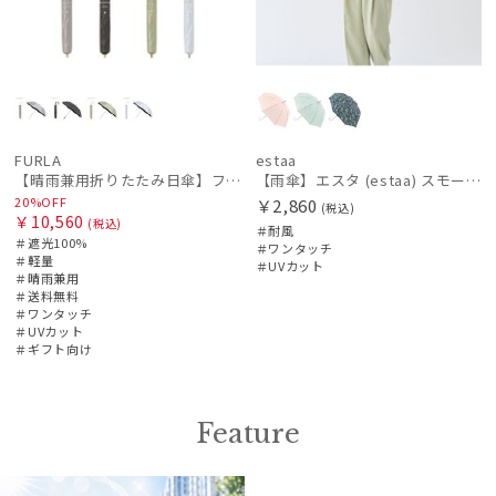
FURLA
estaa
【晴雨兼用折りたたみ日傘】フルラ (FURLA) ジッパー刺繍 遮光100 UV100 簡単開閉 ジャンプ
【雨傘】エスタ (estaa) スモールガーデン 耐風傘 ジャンプ傘 晴雨兼用 UV対応
20%OFF
￥2,860
(税込)
￥10,560
(税込)
＃耐風
＃遮光100%
＃ワンタッチ
＃軽量
＃UVカット
＃晴雨兼用
＃送料無料
＃ワンタッチ
＃UVカット
＃ギフト向け
Feature