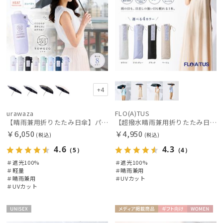
価格・割引率
在庫表示
販売状況
+4
入荷状況
urawaza
FLO(A)TUS
【晴雨兼用折りたたみ日傘】パッとさして、サッとしまえる傘コワザ(kowaza) プレーン 50 遮光100% UV100%
【超撥水晴雨兼用折りたたみ日傘】フロータス（FLO(A)TUS）プレーン 晴雨兼用 UV100 遮光100 簡単開閉
￥6,050
￥4,950
(税込)
(税込)
4.6
4.3
（5）
（4）
＃遮光100%
＃遮光100%
＃軽量
＃晴雨兼用
＃晴雨兼用
＃UVカット
＃UVカット
UNISE
メディア掲
ギフト
WOME