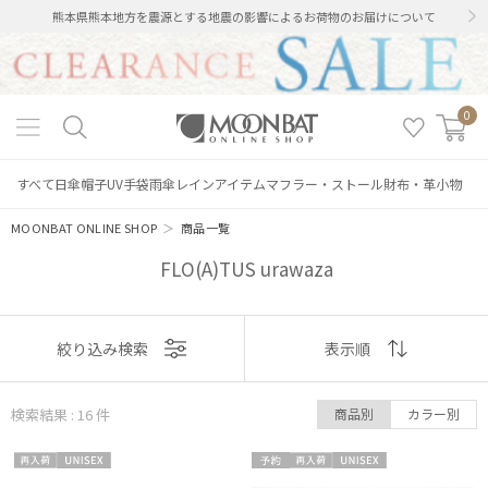
熊本県熊本地方を震源とする地震の影響によるお荷物のお届けについて
0
すべて
日傘
帽子
UV手袋
雨傘
レインアイテム
マフラー・ストール
財布・革小物
MOONBAT ONLINE SHOP
＞
商品一覧
FLO(A)TUS urawaza
表示
絞り込み検索
表示順
順
検索結果 : 16
件
商品別
カラー別
おすすめ
再入
UNISE
予約
再入
UNISE
新着