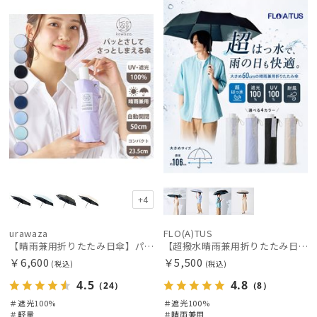
荷
X
荷
X
価格の高い
順
価格の低い
順
人気順
売上点数順
絞り込み
お気に入り
順
+4
urawaza
FLO(A)TUS
【晴雨兼用折りたたみ日傘】パッとさして、サッとしまえる傘コワザ(kowaza) プレーン 50 遮光100% UV100% 自動開閉傘 ワンタッチ
【超撥水晴雨兼用折りたたみ日傘】フロータス（FLO(A)TUS）プレーン 大きめ60 晴雨兼用 UV100 遮光100 簡単開閉 耐風
レディース
メンズ
キッズ
￥6,600
￥5,500
(税込)
(税込)
4.5
4.8
（24）
（8）
カテゴリー
＃遮光100%
＃遮光100%
＃軽量
＃晴雨兼用