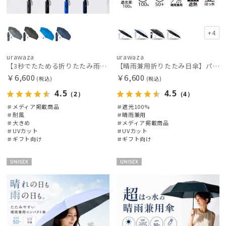
PAUL&JOE ACCESSOIRES
ポールアンドジョー アクセソワ
POLO RALPH LAUREN
+4
ポロ ラルフ ローレン
urawaza
urawaza
SWASH LONDON
【3秒でたためる折りたたみ雨傘】urawaza 無双（ウラワザ）プレーン58 耐風 大きめ
【晴雨兼用折りたたみ日傘】パッとさして、サッとしまえる傘コワザ(kowaza) ライトプレーン 50 遮光100% UV100%
スウォッシュロンドン
￥6,600
￥6,600
(税込)
(税込)
4.5
4.5
（2）
（4）
urawaza
＃メディア掲載商品
＃遮光100%
ウラワザ
＃耐風
＃晴雨兼用
＃大きめ
＃メディア掲載商品
＃UVカット
＃UVカット
傘機能
＃ギフト向け
＃ギフト向け
その他
UNISE
UNISE
X
X
カラー