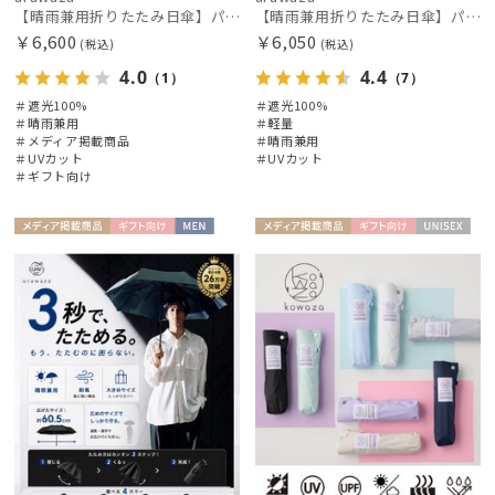
HANWAY
【晴雨兼用折りたたみ日傘】パッとさして、サッとしまえる傘コワザ(kowaza) ライトボーダー 50 遮光100% UV100%
【晴雨兼用折りたたみ日傘】パッとさして、サッとしまえる傘コワザ(kowaza) ボーダー 50 遮光100% UV100%
ハンウェイ
￥6,600
￥6,050
(税込)
(税込)
4.0
4.4
HIROKO KOSHINO
（1）
（7）
ヒロコ コシノ
＃遮光100%
＃遮光100%
＃晴雨兼用
＃軽量
＃メディア掲載商品
＃晴雨兼用
LANVIN COLLECTION
＃UVカット
＃UVカット
ランバン コレクション
＃ギフト向け
LANVIN en Bleu
ランバン オン ブルー
メディア掲
ギフト
MEN
メディア掲
ギフト
UNISE
載商品
向け
載商品
向け
X
MACKINTOSH PHILOSOPHY
マッキントッシュ フィロソフィー
MAGICAL TECH
マジカルテック
MIRACLE TECH
ミラクルテック