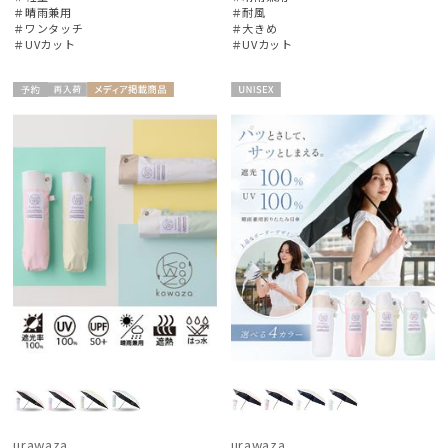
＃晴雨兼用
＃耐風
ブランド
＃ワンタッチ
＃大きめ
＃UVカット
＃UVカット
DAKS
ダックス
予約
再入
メディア掲
UNISE
ギフト
UNISE
荷
載商品
X
estaa
向け
X
エスタ
FLO(A)TUS
フロータス
FURLA
フルラ
Fuwacool®
フワクール®
Gracy
グレイシー
urawaza
urawaza