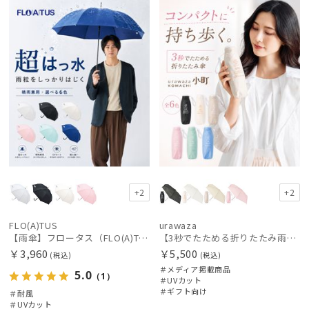
X
載商品
向け
N
+2
+2
FLO(A)TUS
urawaza
【雨傘】フロータス（FLO(A)TUS） プレーン60 超撥水傘 晴雨兼用 UV対応 耐風
【3秒でたためる折りたたみ雨傘】urawaza 小町（ウラワザ）コンパクトミニ
￥3,960
￥5,500
(税込)
(税込)
＃メディア掲載商品
5.0
（1）
＃UVカット
＃ギフト向け
＃耐風
＃UVカット