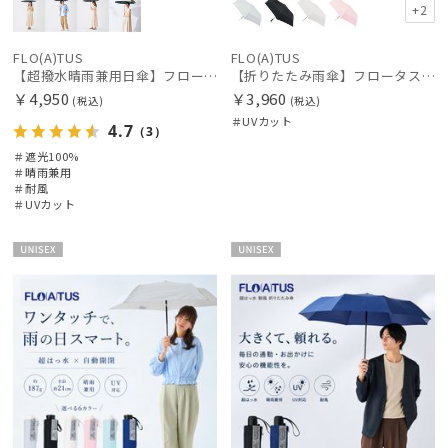
+2
FLO(A)TUS
FLO(A)TUS
【超撥水晴雨兼用日傘】フロータス（FLO(A)TUS）プレーン 晴雨兼用 UV100 遮光100 耐風
【折りたたみ雨傘】フロータス（FLO(A)TUS）プレーン55 超撥水傘 晴雨兼用 UV対応
￥4,950
￥3,960
(税込)
(税込)
＃UVカット
4.7
（3）
＃遮光100%
＃晴雨兼用
＃耐風
＃UVカット
UNISE
UNISE
X
X