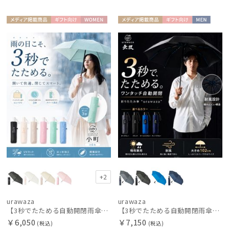
メディア掲
ギフト
WOME
メディア掲
ギフト
MEN
載商品
向け
N
載商品
向け
+2
urawaza
urawaza
【3秒でたためる自動開閉雨傘】urawaza 小町（ウラワザ）Auto plane50 ワンタッチ開閉
【3秒でたためる自動開閉雨傘】urawaza 無双（ウラワザ）Auto58 ワンタッチ開閉 大きめ 耐風
￥6,050
￥7,150
(税込)
(税込)