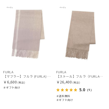
ギフト
WOME
送料無
ギフト
WOME
向け
N
料
向け
N
FURLA
FURLA
【マフラー】フルラ (FURLA) ウールオンブレーマフラー
【ストール】フルラ（FURLA）カシミヤ100％無地ストール 190*50
￥6,600
￥26,400
(税込)
(税込)
＃ギフト向け
5.0
（1）
＃送料無料
＃ギフト向け