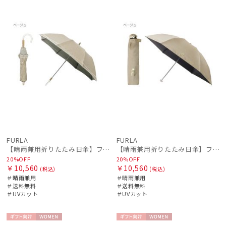
ル
料
N
ル
料
N
FURLA
FURLA
【晴雨兼用折りたたみ日傘】フルラ (FURLA) シャンブレーオーガンジー刺繍
【晴雨兼用折りたたみ日傘】フルラ (FURLA) アーチロゴ フワクール
20%OFF
20%OFF
￥10,560
￥10,560
(税込)
(税込)
＃晴雨兼用
＃晴雨兼用
＃送料無料
＃送料無料
＃UVカット
＃UVカット
ギフト
WOME
ギフト
WOME