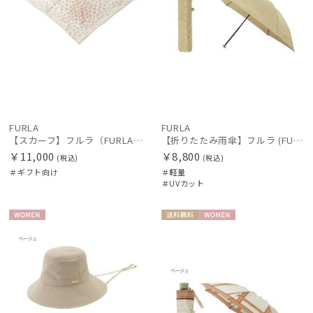
FURLA
FURLA
【スカーフ】フルラ（FURLA）リバーシブルトライアングルスカーフ
【折りたたみ雨傘】フルラ (FURLA) ジャガード モノグラムベア UV 軽量
￥11,000
￥8,800
(税込)
(税込)
＃ギフト向け
＃軽量
＃UVカット
WOME
送料無
WOME
N
料
N