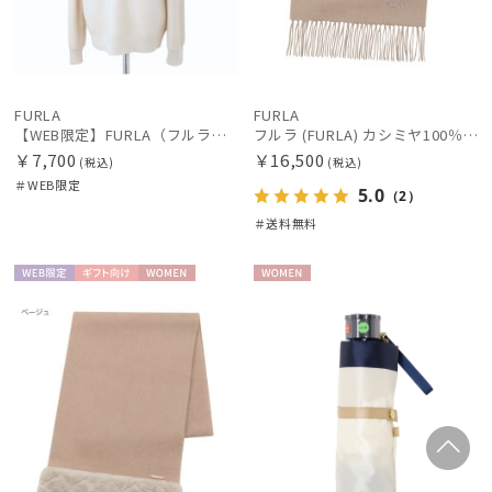
FURLA
FURLA
【WEB限定】FURLA（フルラ） シャギーマフラー
フルラ (FURLA) カシミヤ100％ マフラー ロゴ刺繍 洗えるカシミヤ ウォッシャブル 約183×30cm
￥7,700
￥16,500
(税込)
(税込)
＃WEB限定
5.0
（2）
＃送料無料
WEB限
ギフト
WOME
WOME
定
向け
N
N