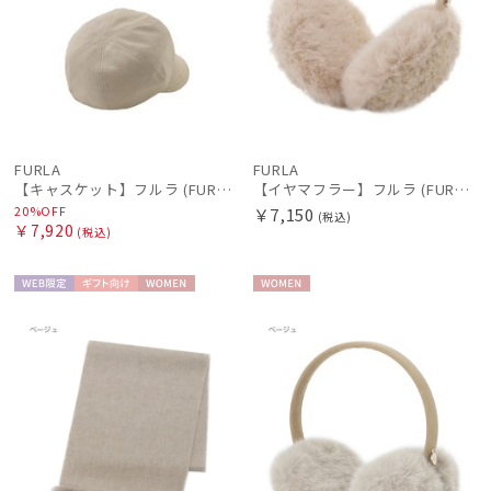
FURLA
FURLA
【キャスケット】フルラ (FURLA) ロゴチャーム
【イヤマフラー】フルラ (FURLA) フェイクファーミックス プレゼント
20%OFF
￥7,150
(税込)
￥7,920
(税込)
WEB限
ギフト
WOME
WOME
定
向け
N
N