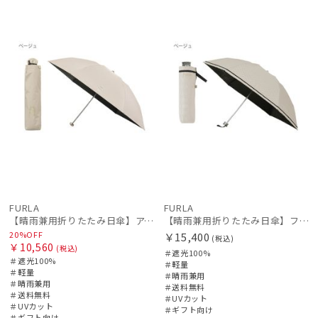
セー
送料無
ギフト
WOME
NEW
送料無
ギフト
WOME
HIROKO KOSHINO
ル
料
向け
N
料
向け
N
ヒロコ コシノ
LANVIN COLLECTION
ランバン コレクション
LANVIN en Bleu
ランバン オン ブルー
MACKINTOSH PHILOSOPHY
マッキントッシュ フィロソフィー
MAGICAL TECH
FURLA
FURLA
マジカルテック
【晴雨兼用折りたたみ日傘】アーチロゴ 遮光100％ UV100％ 晴雨兼用 軽量
【晴雨兼用折りたたみ日傘】フルラ (FURLA) ジャガードグログラン 遮光100 遮熱 UV100 軽量
20%OFF
￥15,400
miel
(税込)
￥10,560
(税込)
＃遮光100%
ミエル
＃遮光100%
＃軽量
＃軽量
＃晴雨兼用
mila schon
＃晴雨兼用
＃送料無料
＃送料無料
＃UVカット
ミラ・ショーン
＃UVカット
＃ギフト向け
＃ギフト向け