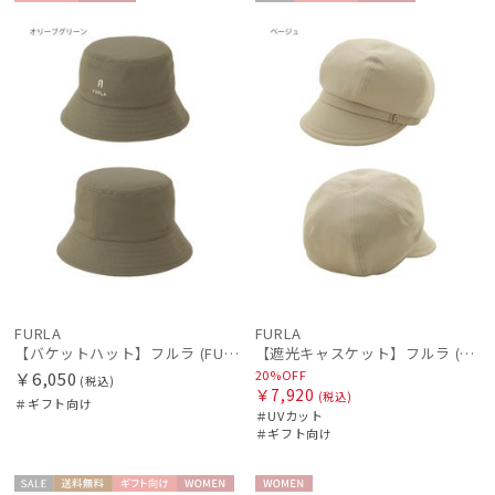
ギフト
WOME
セー
ギフト
WOME
向け
N
ル
向け
N
FURLA
FURLA
【バケットハット】フルラ (FURLA) ロゴ刺繍 リバーシブルバケットハット
【遮光キャスケット】フルラ (FURLA) アーチロゴ キャスケット 遮光UV帽子
20%OFF
￥6,050
(税込)
￥7,920
(税込)
＃ギフト向け
＃UVカット
＃ギフト向け