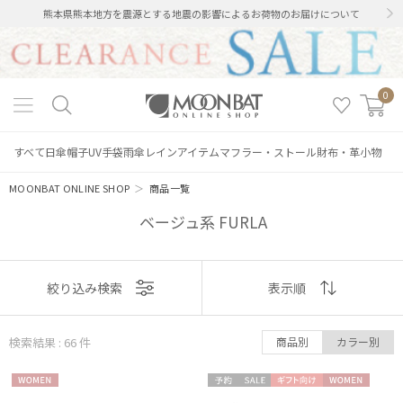
熊本県熊本地方を震源とする地震の影響によるお荷物のお届けについて
0
すべて
日傘
帽子
UV手袋
雨傘
レインアイテム
マフラー・ストール
財布・革小物
MOONBAT ONLINE SHOP
＞
商品一覧
ベージュ系 FURLA
表示
絞り込み検索
表示順
順
検索結果 : 66
件
商品別
カラー別
おすすめ
WOME
予約
セー
ギフト
WOME
新着