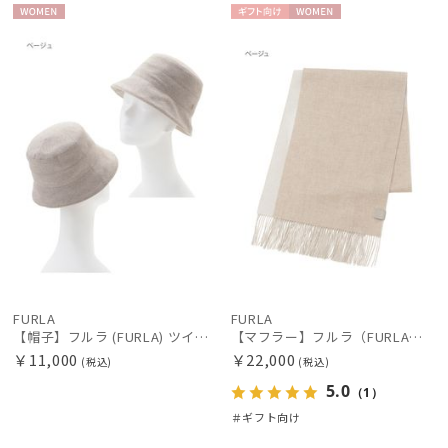
WOME
ギフト
WOME
N
向け
N
FURLA
FURLA
【帽子】フルラ (FURLA) ツイードダウン ワンポイントロゴ UV 洗える
【マフラー】フルラ（FURLA）カシミヤ100％リバーシブルマフラー 180*30
￥11,000
￥22,000
(税込)
(税込)
5.0
（1）
＃ギフト向け