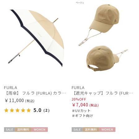
N
ル
向け
N
価格の高い
順
価格の低い
順
人気順
売上点数順
お気に入り
順
FURLA
FURLA
【雨傘】 フルラ (FURLA) カラーボーダー ロゴプリント 長傘 【公式ムーンバット】 レディース 手元チャーム 耐風傘 ジャンプ式 日本製 ギフト 軽量 グラスファイバー
【遮光キャップ】フルラ (FURLA) アーチロゴ キャップ 遮光UV帽子
20%OFF
￥11,000
(税込)
￥7,040
(税込)
5.0
（2）
＃UVカット
＃ギフト向け
セー
送料無
WOME
セー
送料無
WOME