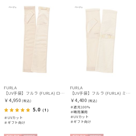
向け
N
向け
N
絞り込み
レディース
メンズ
キッズ
FURLA
FURLA
カテゴリー
【UV手袋】フルラ (FURLA) ロング ＵＶ手袋 リボン 指無し
【UV手袋】フルラ (FURLA) ミディアム ＵＶ手袋 リボン 指無し
￥4,950
￥4,400
(税込)
(税込)
＃遮光100%
5.0
（1）
ブランド
＃晴雨兼用
＃UVカット
＃UVカット
＃ギフト向け
＃ギフト向け
DAKS
ダックス