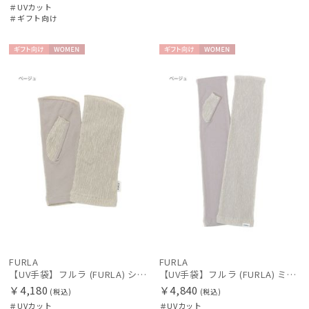
＃UVカット
＃ギフト向け
在庫表示
ギフト
WOME
ギフト
WOME
向け
N
向け
N
販売状況
入荷状況
FURLA
FURLA
【UV手袋】フルラ (FURLA) ショート ＵＶ手袋 FURLAロゴ 指無し
【UV手袋】フルラ (FURLA) ミディアム ＵＶ手袋 FURLAロゴ 指無し
￥4,180
￥4,840
(税込)
(税込)
＃UVカット
＃UVカット