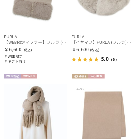
FURLA
FURLA
【WEB限定マフラー】フルラ (FURLA) ウール100％ ベルトファーマフラー190cm×30cm フェイクファー プレゼント ギフト クリスマス
【イヤマフ】FURLA (フルラ) フェイクファーイヤマフ
￥6,600
￥6,600
(税込)
(税込)
＃WEB限定
5.0
（6）
＃ギフト向け
WEB限
WOME
送料無
WOME
定
N
料
N