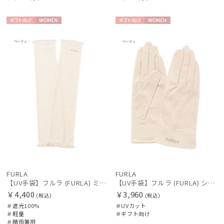
ギフト
WOME
ギフト
WOME
向け
N
向け
N
FURLA
FURLA
【UV手袋】フルラ (FURLA) ミディアム ＵＶ手袋 フリル 指無し
【UV手袋】フルラ (FURLA) ショート ＵＶ手袋 ロゴ刺繍 5本指
￥4,400
￥3,960
(税込)
(税込)
＃遮光100%
＃UVカット
＃軽量
＃ギフト向け
＃晴雨兼用