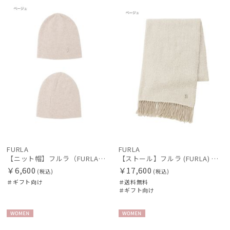
ギフト
WOME
送料無
ギフト
WOME
向け
N
料
向け
N
FURLA
FURLA
【ニット帽】フルラ（FURLA）アーチロゴリブニット帽
【ストール】フルラ (FURLA) ループヤーンラメ入りストール アルパカ混 185*55
￥6,600
￥17,600
(税込)
(税込)
＃ギフト向け
＃送料無料
＃ギフト向け
WOME
WOME