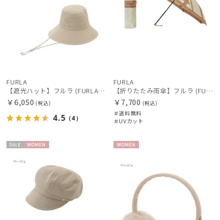
FURLA
FURLA
【遮光ハット】フルラ (FURLA) サファリハット 遮光帽子
【折りたたみ雨傘】フルラ (FURLA) TORTONA UV 日本製
￥6,050
￥7,700
(税込)
(税込)
＃送料無料
4.5
（4）
＃UVカット
セー
WOME
WOME
件
ル
N
N