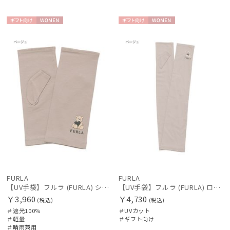
帽子
ギフト
WOME
ギフト
WOME
向け
N
向け
N
手袋・アームカバー
その他
カラー
FURLA
FURLA
【UV手袋】フルラ (FURLA) ショート ＵＶ手袋 ハートベア 指無し
【UV手袋】フルラ (FURLA) ロング ＵＶ手袋 ハートベア 指無し
￥3,960
￥4,730
(税込)
(税込)
＃遮光100%
＃UVカット
＃軽量
＃ギフト向け
価格・割引率
＃晴雨兼用