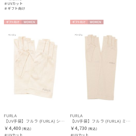
＃UVカット
＃ギフト向け
ギフト
WOME
ギフト
WOME
向け
N
向け
N
FURLA
FURLA
【UV手袋】フルラ (FURLA) ショート ＵＶ手袋 ロゴ刺繍 指切り
【UV手袋】フルラ (FURLA) ミディアム ＵＶ手袋 ロゴ刺繍 指切り
￥4,400
￥4,730
(税込)
(税込)
＃UVカット
＃UVカット