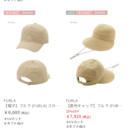
OTHER BRAND
アザーブランド
ギフト
WOME
セー
ギフト
WOME
PAUL&JOE ACCESSOIRES
向け
N
ル
向け
N
ポールアンドジョー アクセソワ
POLO RALPH LAUREN
ポロ ラルフ ローレン
SWASH LONDON
スウォッシュロンドン
urawaza
ウラワザ
傘機能
FURLA
FURLA
【帽子】フルラ (FURLA) スカーフキャップ ロゴ刺繍
【遮光キャップ】フルラ (FURLA) ロゴ刺繍 ジョッキーキャップ 遮光UV帽子
20%OFF
￥6,600
(税込)
マフラー・ストール・スカーフ
￥7,920
(税込)
＃UVカット
＃UVカット
＃ギフト向け
＃ギフト向け