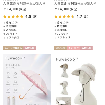
人気医師 友利新先生がほんきで作った”絶対に忘れない誰でも日傘” 55【晴雨兼用折りたたみ日傘】フワクール® (Fuwacool®) 雨の日OK 軽量 遮光100% UV100%
人気医師 友利新先生がほんきで作った”絶対に忘れない誰でも日傘” エレガント派のバンブーフリル【晴雨兼用日傘】フワクール® (Fuwacool®) 雨の日OK 軽量 遮光100% UV100％
￥14,300
￥14,300
(税込)
(税込)
4.8
4.7
（5）
（3）
＃遮光100%
＃遮光100%
＃晴雨兼用
＃晴雨兼用
絞り込み
＃送料無料
＃送料無料
＃UVカット
＃UVカット
＃ギフト向け
＃ギフト向け
メディア掲
WOME
送料無
ギフト
WOME
載商品
N
料
向け
N
レディース
メンズ
キッズ
カテゴリー
ブランド
DAKS
ダックス