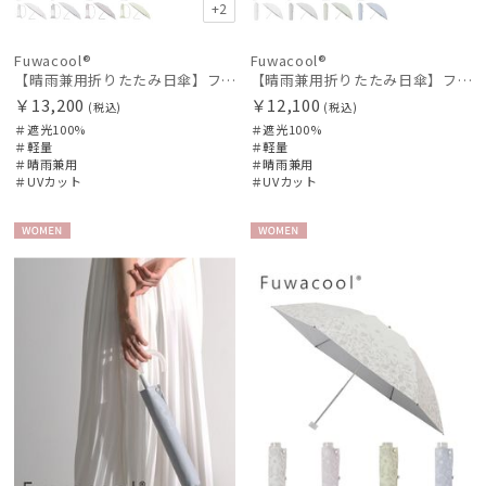
+2
Fuwacool®
Fuwacool®
【晴雨兼用折りたたみ日傘】フワクール®ホワイト（Fuwacool® White）チューブスタイル 遮光100 UV100
【晴雨兼用折りたたみ日傘】フワクール®ホワイト（Fuwacool® White）ジオメタリックラメ 遮光100 UV100
￥13,200
￥12,100
(税込)
(税込)
＃遮光100%
＃遮光100%
＃軽量
＃軽量
＃晴雨兼用
＃晴雨兼用
＃UVカット
＃UVカット
WOME
WOME
N
N