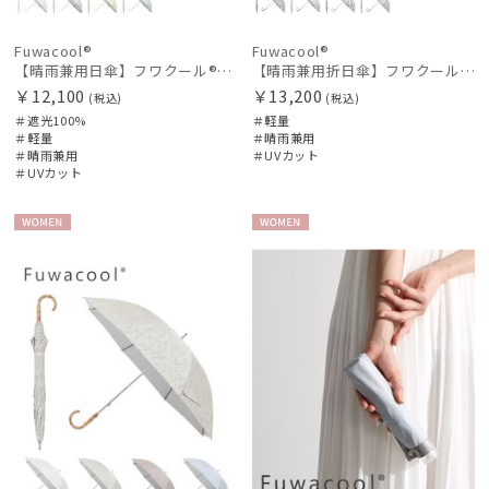
Fuwacool®
Fuwacool®
【晴雨兼用日傘】フワクール®ホワイト（Fuwacool® White）グリッターリボン 遮光100 UV100
【晴雨兼用折日傘】フワクール®ホワイト（Fuwacool® White）ボタニカル 遮光100% 遮熱 UV100%
￥12,100
￥13,200
(税込)
(税込)
＃遮光100%
＃軽量
＃軽量
＃晴雨兼用
＃晴雨兼用
＃UVカット
＃UVカット
WOME
WOME
N
N