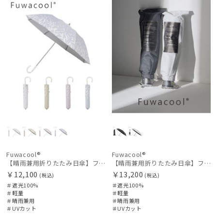
N
N
Fuwacool®
Fuwacool®
【晴雨兼用折りたたみ日傘】フワクール®ホワイト（Fuwacool® White）スパークルブラッシュ 遮光100 UV100 ハンドル付き
【晴雨兼用折りたたみ日傘】フワクール®ブラック（Fuwacool® Black）チューブスタイル 遮光100 UV100
￥12,100
￥13,200
(税込)
(税込)
＃遮光100%
＃遮光100%
＃軽量
＃軽量
＃晴雨兼用
＃晴雨兼用
＃UVカット
＃UVカット