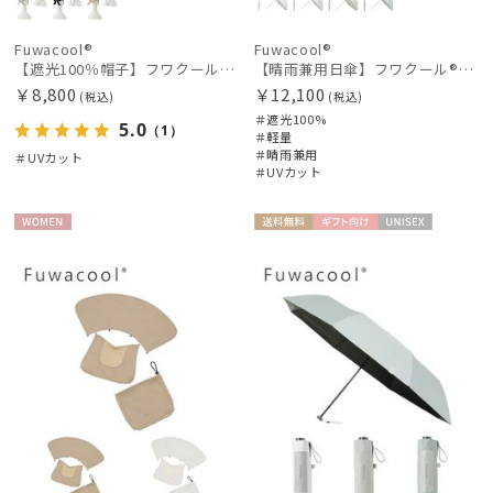
Fuwacool®
Fuwacool®
【遮光100％帽子】フワクール® (Fuwacool®) バックリボンキャップ 遮光100 UV100
【晴雨兼用日傘】フワクール®ホワイト（Fuwacool® White）ジオメタリックラメ 遮光100 UV100
￥8,800
￥12,100
(税込)
(税込)
＃遮光100%
5.0
（1）
＃軽量
＃晴雨兼用
＃UVカット
＃UVカット
WOME
送料無
ギフト
UNISE
N
料
向け
X