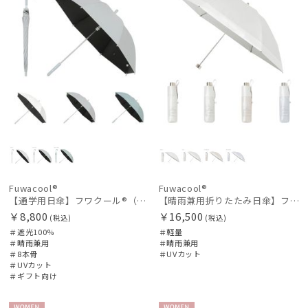
Fuwacool®
Fuwacool®
【通学用日傘】フワクール®（Fuwacool®） 遮光100 UV100
【晴雨兼用折りたたみ日傘】フワクール®ホワイト（Fuwacool® White）バイカラー 1級遮光 遮熱 UV99%以上
￥8,800
￥16,500
(税込)
(税込)
＃遮光100%
＃軽量
＃晴雨兼用
＃晴雨兼用
＃8本骨
＃UVカット
＃UVカット
＃ギフト向け