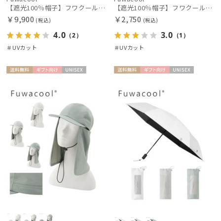
【遮光100％帽子】フワクール® (Fuwacool®) キャペリン 遮光100 UV100
【遮光100％帽子】フワクール® (Fuwacool®) 別売り3点セット 遮光100 UV100
￥9,900
￥2,750
(税込)
(税込)
4.0
3.0
（2）
（1）
＃UVカット
＃UVカット
送料無
ギフト
UNISE
送料無
ギフト
UNISE
料
向け
X
料
向け
X