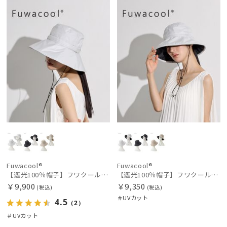
N
N
SWASH LONDON
スウォッシュロンドン
urawaza
ウラワザ
傘機能
帽子
その他
Fuwacool®
Fuwacool®
カラー
【遮光100％帽子】フワクール® (Fuwacool®) ローラブルハット 遮光100 UV100
【遮光100％帽子】フワクール® (Fuwacool®) UVハット 遮光100 UV100
￥9,900
￥9,350
(税込)
(税込)
＃UVカット
4.5
価格・割引率
（2）
＃UVカット