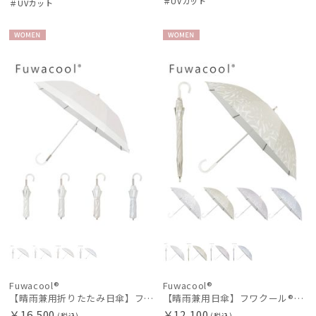
＃UVカット
＃UVカット
WOME
WOME
N
N
Fuwacool®
Fuwacool®
【晴雨兼用折りたたみ日傘】フワクール®ホワイト（Fuwacool® White）バイカラー 1級遮光 遮熱 UV99%以上
【晴雨兼用日傘】フワクール®ホワイト（Fuwacool® White）スパークルブラッシュ 遮光100 UV100
￥16,500
￥12,100
(税込)
(税込)