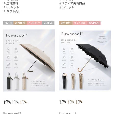
＃送料無料
＃メディア掲載商品
＃UVカット
＃UVカット
＃ギフト向け
再入
送料無
ギフト
UNISE
送料無
ギフト
WOME
荷
料
向け
X
料
向け
N
Fuwacool®
Fuwacool®