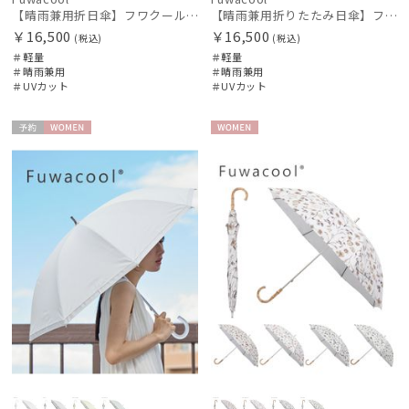
【晴雨兼用折日傘】フワクール®ホワイト（Fuwacool® White）トーンonトーン 1級遮光 遮熱 UV99%以上
【晴雨兼用折りたたみ日傘】フワクール®ホワイト（Fuwacool® White）チューブスタイル
￥16,500
￥16,500
(税込)
(税込)
＃軽量
＃軽量
＃晴雨兼用
＃晴雨兼用
＃UVカット
＃UVカット
予約
WOME
WOME
N
N
件