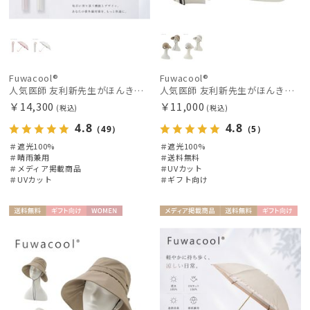
estaa
エスタ
FLO(A)TUS
Fuwacool®
Fuwacool®
フロータス
人気医師 友利新先生がほんきで作った”絶対に忘れない誰でも日傘” エレガント派のバンブーフリル【晴雨兼用折日傘】フワクール® (Fuwacool®) 雨の日OK 軽量 遮光100% UV100％
人気医師 友利新先生がほんきでつくったUVカット100％帽子【遮光100％帽子】フワクール® (Fuwacool®) ジョッキーサンバイザー
￥14,300
￥11,000
FURLA
(税込)
(税込)
フルラ
4.8
4.8
（49）
（5）
＃遮光100%
＃遮光100%
Fuwacool®
＃晴雨兼用
＃送料無料
フワクール®
＃メディア掲載商品
＃UVカット
＃UVカット
＃ギフト向け
Gracy
グレイシー
送料無
ギフト
WOME
メディア掲
送料無
ギフト
WOME
料
向け
N
載商品
料
向け
HANWAY
N
ハンウェイ
HIROKO KOSHINO
ヒロコ コシノ