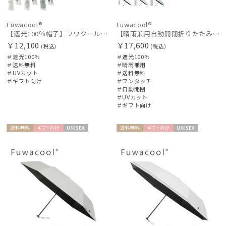
Fuwacool®
Fuwacool®
【遮光100％帽子】フワクール® (Fuwacool®) ネックカバーキャップ 遮光100 UV100 UPF50
【晴雨兼用自動開閉折りたたみ日傘】フワクール®（Fuwacool®）ワンポイントロゴ 遮光100 UV100 ワンタッチ開閉
￥12,100
￥17,600
(税込)
(税込)
＃遮光100%
＃遮光100%
＃送料無料
＃晴雨兼用
＃UVカット
＃送料無料
＃ギフト向け
＃ワンタッチ
＃自動開閉
＃UVカット
＃ギフト向け
送料無
ギフト
UNISE
送料無
ギフト
UNISE
料
向け
X
料
向け
X