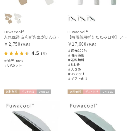
Fuwacool®
Fuwacool®
人気医師 友利新先生がほんきでつくったUVカット100％帽子【遮光100％帽子】フワクール® (Fuwacool®) 別売り3点セット
【晴雨兼用折りたたみ日傘】フワクールRウェブロン（FuwacoolR）ワンポイントロゴ 遮光100 UV100 簡単開閉 大きめ60cm
￥2,750
￥17,600
(税込)
(税込)
＃遮光100%
4.5
（4）
＃晴雨兼用
＃送料無料
＃遮光100%
＃8本骨
＃UVカット
＃大きめ
＃UVカット
＃ギフト向け
送料無
ギフト
UNISE
送料無
ギフト
UNISE
料
向け
X
料
向け
X