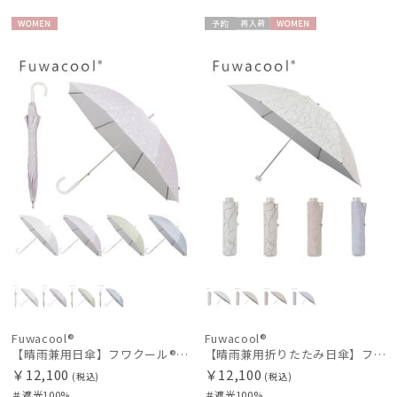
WOME
予約
再入
WOME
N
荷
N
Fuwacool®
Fuwacool®
【晴雨兼用日傘】フワクール®ホワイト（Fuwacool® White）ボタニカルグリッター 遮光100 UV100
【晴雨兼用折りたたみ日傘】フワクール®ホワイト（Fuwacool® White）ラインフラワー 遮光100 UV100
￥12,100
￥12,100
(税込)
(税込)
＃遮光100%
＃遮光100%