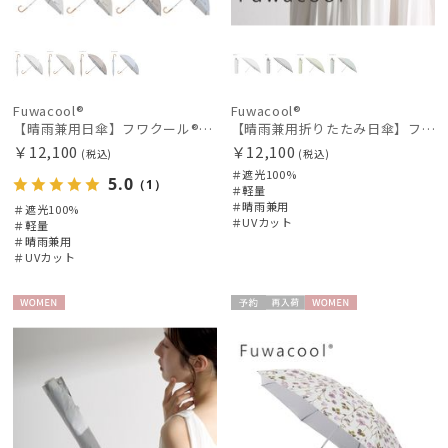
Fuwacool®
Fuwacool®
【晴雨兼用日傘】フワクール®ホワイト（Fuwacool® White）ラインフラワー 遮光100 UV100
【晴雨兼用折りたたみ日傘】フワクール®ホワイト（Fuwacool® White）グリッターリボン 遮光100 UV100
￥12,100
￥12,100
(税込)
(税込)
＃遮光100%
5.0
（1）
＃軽量
＃晴雨兼用
＃遮光100%
＃UVカット
＃軽量
＃晴雨兼用
＃UVカット
WOME
予約
再入
WOME
N
荷
N