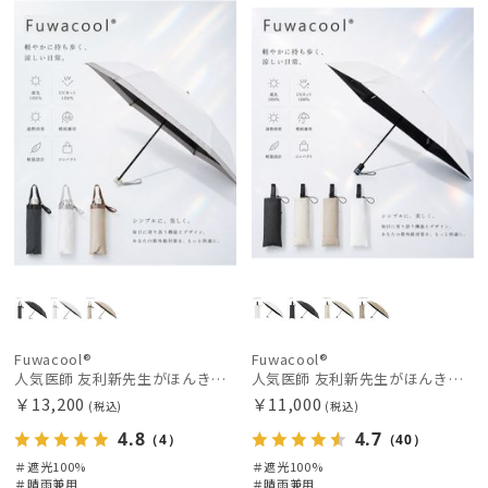
料
向け
X
荷
載商品
X
価格の高い
順
価格の低い
順
人気順
売上点数順
お気に入り
順
Fuwacool®
Fuwacool®
人気医師 友利新先生がほんきで作った”絶対に忘れない誰でも日傘” 50【晴雨兼用折りたたみ日傘】フワクール® (Fuwacool®) 雨の日OK 軽量 遮光100% UV100%
人気医師 友利新先生がほんきで作った”絶対に忘れない誰でも日傘”ワンタッチ開閉日傘【晴雨兼用折りたたみ日傘】フワクール® (Fuwacool®) 雨の日OK 軽量 遮光100% UV100％
￥13,200
￥11,000
(税込)
(税込)
4.8
4.7
（4）
（40）
＃遮光100%
＃遮光100%
＃晴雨兼用
＃晴雨兼用