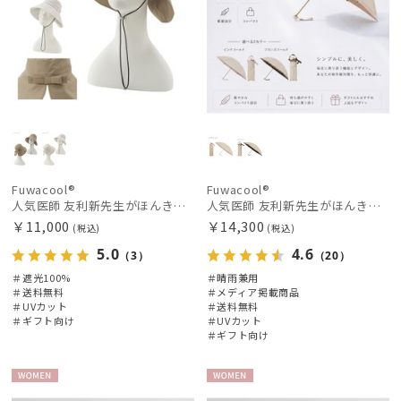
LANVIN COLLECTION
ランバン コレクション
LANVIN en Bleu
ランバン オン ブルー
MACKINTOSH PHILOSOPHY
マッキントッシュ フィロソフィー
MAGICAL TECH
Fuwacool®
Fuwacool®
人気医師 友利新先生がほんきでつくったUVカット100％帽子【遮光100％帽子】フワクール® (Fuwacool®) リボンクロッシェ
人気医師 友利新先生がほんきで作った”絶対に忘れない誰でも日傘” 55【晴雨兼用折りたたみ日傘】フワクール® (Fuwacool®) 雨の日OK 軽量 遮光100% UV100%
マジカルテック
￥11,000
￥14,300
(税込)
(税込)
MIRACLE TECH
5.0
4.6
（3）
（20）
ミラクルテック
＃遮光100%
＃晴雨兼用
＃送料無料
＃メディア掲載商品
PAUL&JOE ACCESSOIRES
＃UVカット
＃送料無料
＃ギフト向け
＃UVカット
ポールアンドジョー アクセソワ
＃ギフト向け
POLO RALPH LAUREN
ポロ ラルフ ローレン
WOME
WOME