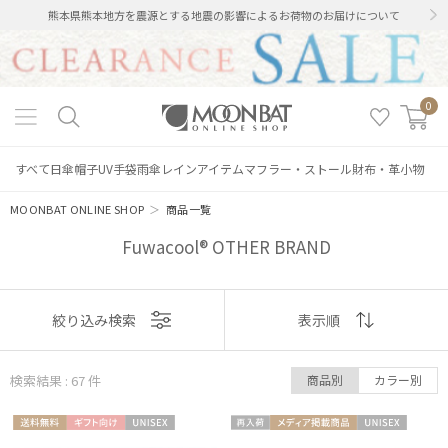
熊本県熊本地方を震源とする地震の影響によるお荷物のお届けについて
0
すべて
日傘
帽子
UV手袋
雨傘
レインアイテム
マフラー・ストール
財布・革小物
MOONBAT ONLINE SHOP
＞
商品一覧
Fuwacool® OTHER BRAND
表示
絞り込み検索
表示順
順
検索結果 : 67
件
商品別
カラー別
おすすめ
送料無
ギフト
UNISE
再入
メディア掲
UNISE
新着