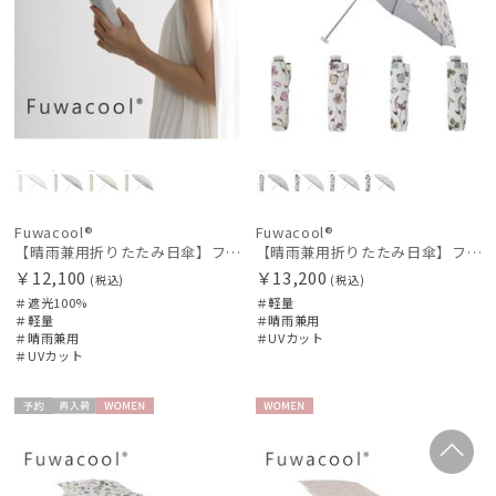
Fuwacool®
Fuwacool®
【晴雨兼用折りたたみ日傘】フワクール®ホワイト（Fuwacool® White）グリッターリボン 遮光100 UV100
【晴雨兼用折りたたみ日傘】フワクール®ホワイト（Fuwacool® White）ボタニカル 遮光100％ 遮熱 UV100％
￥12,100
￥13,200
(税込)
(税込)
＃遮光100%
＃軽量
＃軽量
＃晴雨兼用
＃晴雨兼用
＃UVカット
＃UVカット
予約
再入
WOME
WOME
荷
N
N