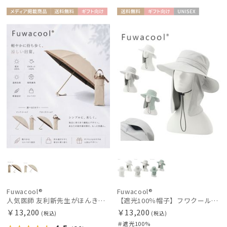
在庫表示
メディア掲
送料無
ギフト
送料無
ギフト
UNISE
WOME
載商品
料
向け
料
向け
X
N
販売状況
入荷状況
Fuwacool®
Fuwacool®
人気医師 友利新先生がほんきで作った”絶対に忘れない誰でも日傘” 50【晴雨兼用折りたたみ日傘】フワクール® (Fuwacool®) 雨の日OK 軽量 遮光100％ UV100%
【遮光100％帽子】フワクール® (Fuwacool®) ネックカバーハット 遮光100 UV100 UPF50
￥13,200
￥13,200
(税込)
(税込)
＃遮光100%