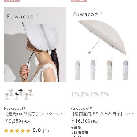
WOME
WOME
N
N
Fuwacool®
Fuwacool®
【遮光100％帽子】フワクール® (Fuwacool®) ジョッキーバイザー 遮光100 UV100
【晴雨兼用折りたたみ日傘】フワクール®ホワイト（Fuwacool® White）トーンonトーン
￥9,350
￥16,500
(税込)
(税込)
＃軽量
5.0
（1）
＃晴雨兼用