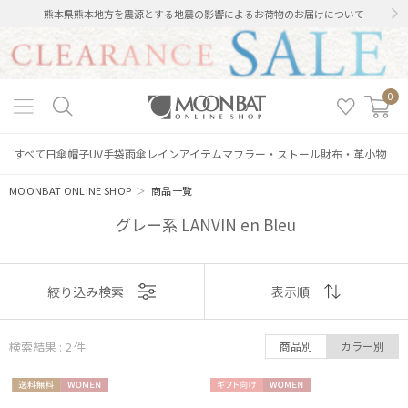
熊本県熊本地方を震源とする地震の影響によるお荷物のお届けについて
0
すべて
日傘
帽子
UV手袋
雨傘
レインアイテム
マフラー・ストール
財布・革小物
MOONBAT ONLINE SHOP
＞
商品一覧
グレー系 LANVIN en Bleu
絞り込み
表示
絞り込み検索
表示順
順
検索結果 : 2
件
商品別
カラー別
おすすめ
レディース
メンズ
キッズ
送料無
WOME
ギフト
WOME
新着