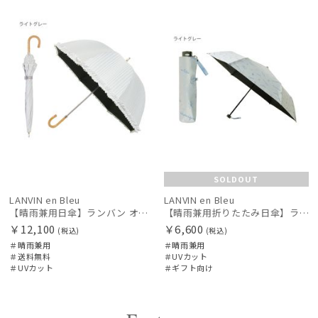
料
N
向け
N
カテゴリー
価格の高い
順
価格の低い
ブランド
順
DAKS
人気順
ダックス
売上点数順
estaa
エスタ
お気に入り
順
SOLDOUT
FLO(A)TUS
LANVIN en Bleu
LANVIN en Bleu
フロータス
【晴雨兼用日傘】ランバン オン ブルー (LANVIN en Bleu) ドビーフリル 遮光99% 遮熱 UV 晴雨兼用
【晴雨兼用折りたたみ日傘】ランバン オン ブルー (LANVIN en Bleu) ラインドローイング
￥12,100
￥6,600
FURLA
(税込)
(税込)
＃晴雨兼用
＃晴雨兼用
フルラ
＃送料無料
＃UVカット
＃UVカット
＃ギフト向け
Fuwacool®
フワクール®