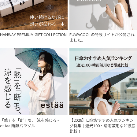
ポロ ラルフ ローレン
urawaza
ウラワザ
HANWAY PREMIUM GIFT COLLECTION
FUWACOOLの特設サイトが公開され
ました。
傘機能
その他
カラー
「熱」を「断」ち、 涼を感じる -
【2026】日傘おすすめ人気ランキン
estaa 断熱パラソル -
グ特集｜遮光100・晴雨兼用など徹底
比較！
価格・割引率