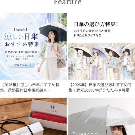
Feature
Gracy
グレイシー
HANWAY
ハンウェイ
LANVIN en Bleu
ランバン オン ブルー
MACKINTOSH PHILOSOPHY
マッキントッシュ フィロソフィー
MAGICAL TECH
マジカルテック
【2026年】涼しい日傘おすすめ特
【2026年】日傘の選び方おすすめ特
集。遮熱最強日傘徹底調査！
集！遮光100%や折りたたみや軽量
MIRACLE TECH
ミラクルテック
PAUL&JOE ACCESSOIRES
ポールアンドジョー アクセソワ
POLO RALPH LAUREN