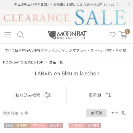
熊本県熊本地方を震源とする地震の影響によるお荷物のお届けについて
0
すべて
日傘
帽子
UV手袋
雨傘
レインアイテム
マフラー・ストール
財布・革小物
MOONBAT ONLINE SHOP
＞
商品一覧
LANVIN en Bleu mila schon
表示
絞り込み検索
表示順
順
検索結果 : 8
件
商品別
カラー別
おすすめ
セー
送料無
ギフト
WOME
ギフト
WOME
新着
絞り込み