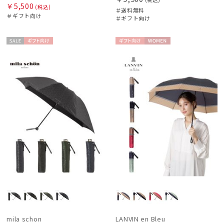
￥5,500
(税込)
MIRACLE TECH
＃送料無料
＃ギフト向け
＃ギフト向け
ミラクルテック
OTHER BRAND
セー
ギフト
ギフト
WOME
アザーブランド
ル
向け
向け
N
PAUL&JOE ACCESSOIRES
ポールアンドジョー アクセソワ
POLO RALPH LAUREN
ポロ ラルフ ローレン
SWASH LONDON
スウォッシュロンドン
urawaza
ウラワザ
傘機能
mila schon
LANVIN en Bleu