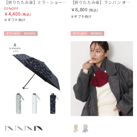
【折りたたみ傘】ミラ・ショーン(mila schon) ロゴジャガード
【折りたたみ傘】ランバン オン ブルー (LANVIN en Bleu) サテンボーダー
マフラー・ストール・スカーフ
33%OFF
￥8,800
(税込)
￥4,400
(税込)
＃ギフト向け
＃ギフト向け
その他
ギフト
WOME
ギフト
WOME
向け
N
向け
N
カラー
価格・割引率
在庫表示
販売状況
入荷状況