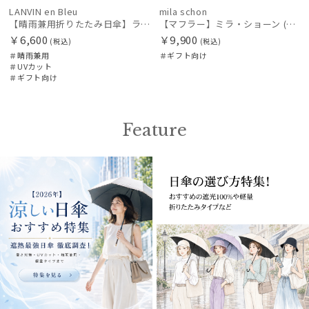
LANVIN en Bleu
mila schon
【晴雨兼用折りたたみ日傘】ランバン オン ブルー (LANVIN en Bleu) ラインドローイング
【マフラー】ミラ・ショーン (mila schon) カシミヤ100％ レーシーニットキャンディプチマフラー カシミヤ プレゼント ギフト クリスマス
￥6,600
￥9,900
(税込)
(税込)
＃晴雨兼用
＃ギフト向け
＃UVカット
＃ギフト向け
Feature