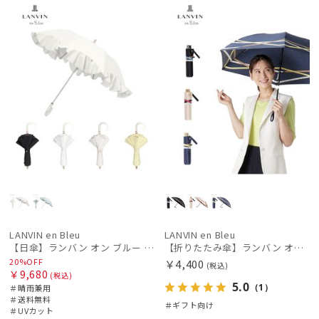
ル
料
向け
N
向け
N
価格の高い
順
価格の低い
順
レディース
メンズ
キッズ
人気順
カテゴリー
売上点数順
お気に入り
ブランド
順
DAKS
ダックス
LANVIN en Bleu
LANVIN en Bleu
【日傘】ランバン オン ブルー (LANVIN en Bleu) ラッフルフリル ショート折りたたみ傘 楽折り
【折りたたみ傘】ランバン オン ブルー (LANVIN en Bleu) サテンリボンボーダー 簡単開閉
estaa
20%OFF
￥4,400
(税込)
エスタ
￥9,680
(税込)
5.0
（1）
＃晴雨兼用
FURLA
＃送料無料
＃ギフト向け
＃UVカット
フルラ