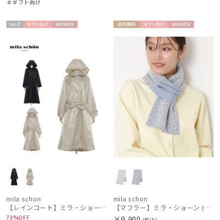
＃ギフト向け
Fuwacool®
フワクール®
セー
ギフト
WOME
送料無
ギフト
WOME
ル
向け
N
料
向け
N
Gracy
グレイシー
HANWAY
ハンウェイ
LANVIN en Bleu
ランバン オン ブルー
MACKINTOSH PHILOSOPHY
マッキントッシュ フィロソフィー
MAGICAL TECH
マジカルテック
mila schon
mila schon
mila schon
【レインコート】ミラ・ショーン（mila schon）ステンカラーレインコート
【マフラー】ミラ・ショーン (mila schon) カシミヤ100％ジャガードプチマフラー 18*70
ミラ・ショーン
73%OFF
￥9,900
(税込)