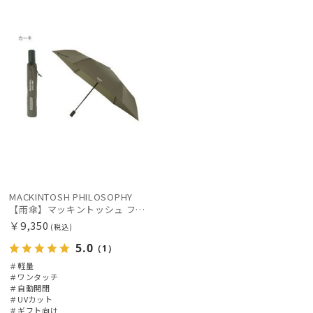
向け
X
価格の高い
カテゴリー
順
価格の低い
ブランド
順
人気順
カラー
売上点数順
お気に入り
価格・割引率
順
MACKINTOSH PHILOSOPHY
在庫表示
【雨傘】マッキントッシュ フィロソフィー (MACKINTOSH PHILOSOPHY) Birbrella AUTO-JUMP バーブレラ 自動開閉 折りたたみ
￥9,350
(税込)
5.0
（1）
販売状況
＃軽量
＃ワンタッチ
＃自動開閉
入荷状況
＃UVカット
＃ギフト向け