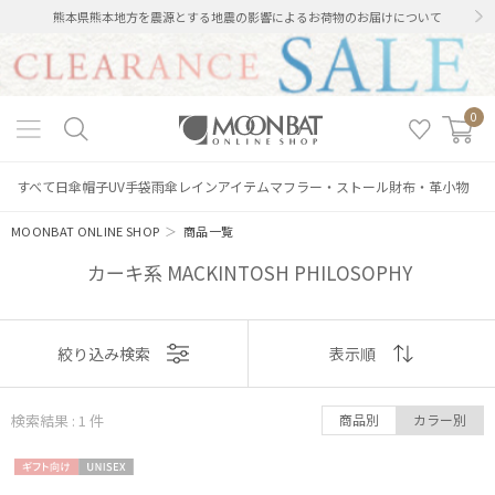
熊本県熊本地方を震源とする地震の影響によるお荷物のお届けについて
0
すべて
日傘
帽子
UV手袋
雨傘
レインアイテム
マフラー・ストール
財布・革小物
MOONBAT ONLINE SHOP
＞
商品一覧
カーキ系 MACKINTOSH PHILOSOPHY
絞り込み
表示
絞り込み検索
表示順
順
検索結果 : 1
件
商品別
カラー別
おすすめ
レディース
メンズ
キッズ
ギフト
UNISE
新着