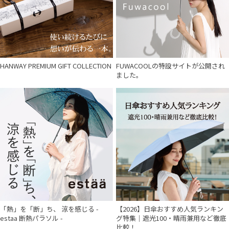
カラー
価格・割引率
HANWAY PREMIUM GIFT COLLECTION
FUWACOOLの特設サイトが公開され
在庫表示
ました。
販売状況
入荷状況
「熱」を「断」ち、 涼を感じる -
【2026】日傘おすすめ人気ランキン
estaa 断熱パラソル -
グ特集｜遮光100・晴雨兼用など徹底
比較！