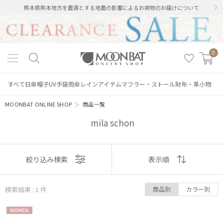
熊本県熊本地方を震源とする地震の影響によるお荷物のお届けについて
0
すべて
日傘
帽子
UV手袋
雨傘
レインアイテム
マフラー・ストール
財布・革小物
MOONBAT ONLINE SHOP
＞
商品一覧
mila schon
絞り込み
表示
絞り込み検索
表示順
順
検索結果 : 1
件
商品別
カラー別
おすすめ
レディース
メンズ
キッズ
WOME
新着