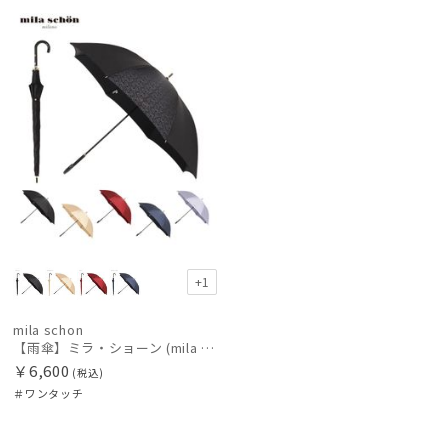
N
カテゴリー
価格の高い
順
価格の低い
ブランド
順
estaa
人気順
エスタ
売上点数順
FLO(A)TUS
フロータス
お気に入り
順
FURLA
+1
フルラ
Fuwacool®
mila schon
【雨傘】ミラ・ショーン (mila schon) ロゴジャガード ジャンプ式 耐風傘 親骨：65cm
フワクール®
￥6,600
(税込)
LANVIN en Bleu
＃ワンタッチ
ランバン オン ブルー