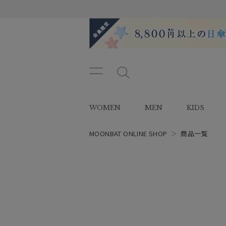
メニ
メ
ュー
ニ
ボタ
ュ
WOMEN
MEN
KIDS
ン
ー
ボ
タ
MOONBAT ONLINE SHOP
＞
商品一覧
ン
レディース
スタイル
カテゴリー