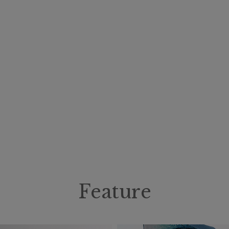
価格・割引率
価格 (円)
割引率 (%)
在庫表示
在庫あり
販売状況
Feature
通常
入荷状況