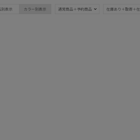
mila schon
晴雨兼用
遮
品別表示
カラー別表示
通常商品＋予約商品
在庫あり＋取寄＋在
(1)
ミラ・ショーン
UV
軽
MIRACLE TECH
(1)
ミラクルテック
紫外線対策
自動
POLO RALPH LAUREN
(1)
ポロ ラルフ ローレン
urawaza
ウラワザ
その他
メディアで話題
ギフ
め
(1)
(1
カラー