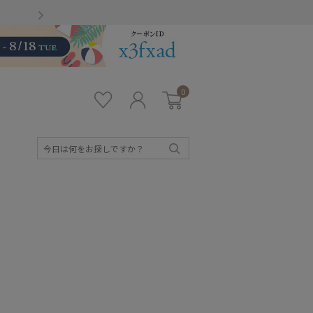
Gmailをお使いのお客様
0
お気
ロ
カー
に入
グ
ト
り
イ
ン
検
索
キッズ