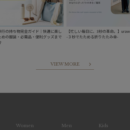
旅行の持ち物完全ガイド｜快適に楽し
【忙しい毎日に、3秒の革命。】urawa
ための服装・必需品・便利グッズまで
-３秒でたためる折りたたみ傘-
介
VIEW MORE
Women
Men
Kids