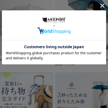
予約
新着
UWACOOLの特設サイトが公開されまし
「熱」を「断」ち、 涼を感じる - est
。
断熱パラソル -