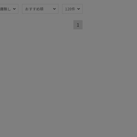
熱
遮光
庫無し
おすすめ順
120件
(1)
(1)
量
暑さ対策
(1)
(1)
1
開閉傘
親骨：～50cm
(1)
(1)
トにおすす
)