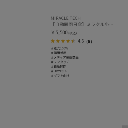
MIRACLE TECH
【自動開閉日傘】ミラクル小さい傘 ミラクルテックプロ (MIRACLE TECH Pro) 晴雨兼用 遮光100 ワンタッチ開閉
￥5,500
(税込)
4.6
（5）
＃遮光100%
＃晴雨兼用
＃メディア掲載商品
＃ワンタッチ
＃自動開閉
＃UVカット
＃ギフト向け