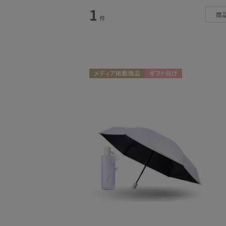
1
商
件
日傘
(1)
メディア掲載商品
ギフト向け
UNISEX