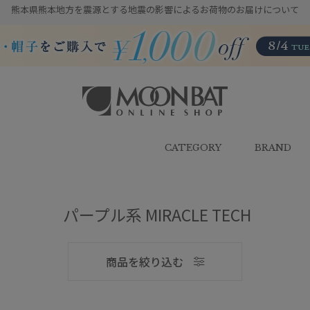
熊本県熊本地方を震源とする地震の影響によるお荷物のお届けについて
雨傘・日傘・マフラー・ストール・
帽子の通販｜MOONBAT ONLINE
SHOP（ムーンバットオンラインシ
CATEGORY
BRAND
ョップ）
メンズ
パープル系 MIRACLE TECH
商品を絞り込む
ブランド
ブランド
傘機能