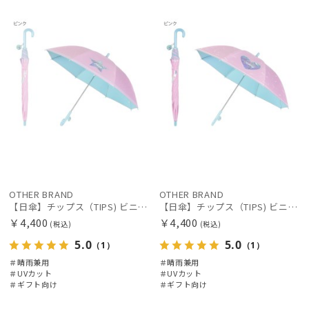
向け
向け
カテゴリー
価格の高い
順
価格の低い
ブランド
順
人気順
カラー
売上点数順
お気に入り
価格・割引率
順
OTHER BRAND
OTHER BRAND
在庫表示
【日傘】チップス（TIPS) ビニール窓 星 オーロラ 長傘 【公式ムーンバット】 晴雨兼用 一級遮光 雨の日OK 遮蔽 遮熱 ゆめかわ キッズ 子供
【日傘】チップス（TIPS) ビニール窓 ハート オーロラ 長傘 【公式ムーンバット】 晴雨兼用 一級遮光 雨の日OK 遮蔽 遮熱 ゆめかわ キッズ 子供
￥4,400
￥4,400
(税込)
(税込)
5.0
5.0
（1）
（1）
販売状況
＃晴雨兼用
＃晴雨兼用
＃UVカット
＃UVカット
＃ギフト向け
＃ギフト向け
入荷状況