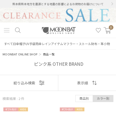
熊本県熊本地方を震源とする地震の影響によるお荷物のお届けについて
0
すべて
日傘
帽子
UV手袋
雨傘
レインアイテム
マフラー・ストール
財布・革小物
MOONBAT ONLINE SHOP
＞
商品一覧
ピンク系 OTHER BRAND
絞り込み
表示
絞り込み検索
表示順
順
検索結果 : 2
件
商品別
カラー別
おすすめ
レディース
メンズ
キッズ
ギフト
KIDS
ギフト
KIDS
新着