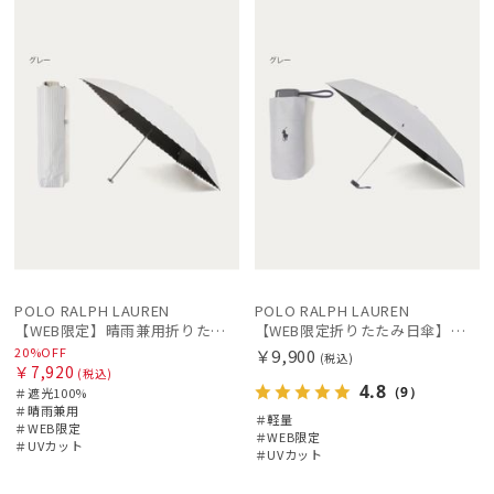
ル
定
N
定
X
レディース
メンズ
キッズ
価格の高い
順
カテゴリー
価格の低い
順
ブランド
人気順
estaa
売上点数順
エスタ
お気に入り
FURLA
順
フルラ
POLO RALPH LAUREN
POLO RALPH LAUREN
【WEB限定】晴雨兼用折りたたみ日傘 ポロ ラルフ ローレン（POLO RALPH LAUREN）ストライプ刺繍 遮光100 UV100
【WEB限定折りたたみ日傘】ポロ ラルフ ローレン(POLO RALPH LAUREN)ワンポイントポロ刺繍×サコッシュ 遮光100% UV100%
miel
20%OFF
￥9,900
(税込)
ミエル
￥7,920
(税込)
4.8
（9）
＃遮光100%
＃晴雨兼用
POLO RALPH LAUREN
＃軽量
＃WEB限定
＃WEB限定
ポロ ラルフ ローレン
＃UVカット
＃UVカット