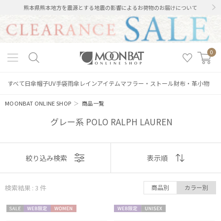
熊本県熊本地方を震源とする地震の影響によるお荷物のお届けについて
0
すべて
日傘
帽子
UV手袋
雨傘
レインアイテム
マフラー・ストール
財布・革小物
MOONBAT ONLINE SHOP
＞
商品一覧
グレー系 POLO RALPH LAUREN
表示
絞り込み検索
表示順
順
絞り込み
検索結果 : 3
件
商品別
カラー別
おすすめ
セー
WEB限
WOME
WEB限
UNISE
新着