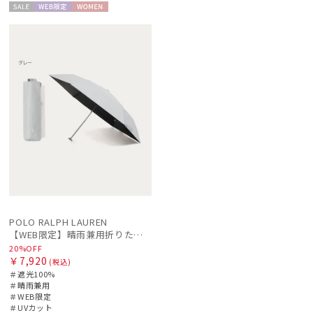
傘機能
セー
WEB限
WOME
ル
定
N
その他
カラー
価格・割引率
POLO RALPH LAUREN
【WEB限定】晴雨兼用折りたたみ日傘 ポロ ラルフ ローレン（POLO RALPH LAUREN）シャンブレー刺繍 遮光100 UV100
20%OFF
￥7,920
在庫表示
(税込)
＃遮光100%
＃晴雨兼用
＃WEB限定
販売状況
＃UVカット