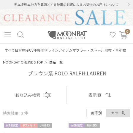
熊本県熊本地方を震源とする地震の影響によるお荷物のお届けについて
0
すべて
日傘
帽子
UV手袋
雨傘
レインアイテム
マフラー・ストール
財布・革小物
MOONBAT ONLINE SHOP
＞
商品一覧
ブラウン系 POLO RALPH LAUREN
表示
絞り込み検索
表示順
順
絞り込み
検索結果 : 3
件
商品別
カラー別
おすすめ
WEB限
ギフト
UNISE
WEB限
UNISE
新着