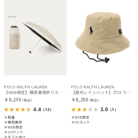
定
向け
X
定
X
レディース
メンズ
キッズ
価格の高い
順
価格の低い
カテゴリー
順
人気順
ブランド
FURLA
売上点数順
フルラ
お気に入り
順
POLO RALPH LAUREN
ポロ ラルフ ローレン
POLO RALPH LAUREN
POLO RALPH LAUREN
【WEB限定】晴雨兼用折りたたみ日傘 ポロ ラルフ ローレン ポロポニー刺繍 POLO BEAR 雨の日OK 遮光100% 遮熱 簡単開閉 UV100% 晴雨兼用
【遮光レインハット】ポロ ラルフ ローレン (POLO RALPH LAUREN) ワンポイントPP刺繍 レインハット
￥8,250
￥8,250
(税込)
(税込)
傘機能
4.4
3.0
（12）
（1）
＃軽量
＃WEB限定
帽子
＃晴雨兼用
＃UVカット
＃WEB限定
＃UVカット
＃ギフト向け