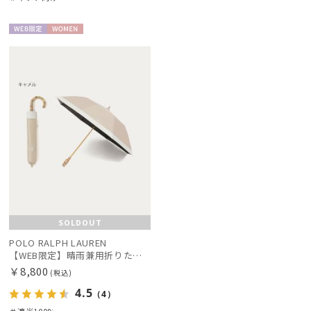
その他
WEB限
WOME
カラー
定
N
価格・割引率
在庫表示
SOLDOUT
POLO RALPH LAUREN
【WEB限定】晴雨兼用折りたたみ日傘 ポロ ラルフ ローレン（POLO RALPH LAUREN）ポロ ベア ポニー
販売状況
￥8,800
(税込)
4.5
（4）
入荷状況
＃遮光100%