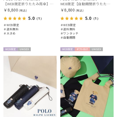
【WEB限定折りたたみ雨傘】ポロ ラルフ ローレン（POLO RALPH LAUREN）FLAG ベア 簡単開閉
WEB限定【自動開閉折りたたみ傘】ポロ ラルフ ローレン（POLO RALPH LAUREN）FLAG ベア ワンタッチ開閉
￥8,800
￥8,800
(税込)
(税込)
5.0
5.0
（1）
（1）
＃WEB限定
＃WEB限定
＃送料無料
＃送料無料
＃大きめ
＃ワンタッチ
＃自動開閉
WEB限
UNISE
WEB限
ギフト
UNISE
定
X
定
向け
X