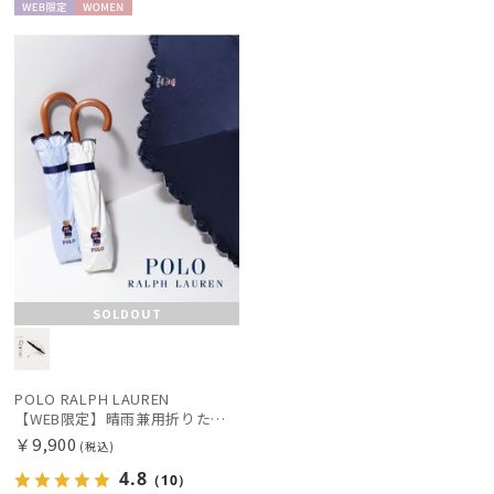
WEB限
WOME
定
N
SOLDOUT
POLO RALPH LAUREN
【WEB限定】晴雨兼用折りたたみ日傘 ポロ ラルフ ローレン（POLO RALPH LAUREN）フリル ポロ ベア 遮光100 UV100
￥9,900
(税込)
4.8
（10）