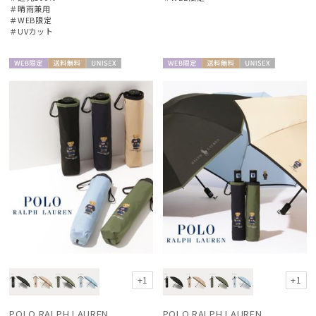
＃晴雨兼用
＃WEB限定
＃UVカット
WEB限
送料無
UNISE
WEB限
送料無
UNISE
定
料
X
定
料
X
+1
+1
POLO RALPH LAUREN
POLO RALPH LAUREN