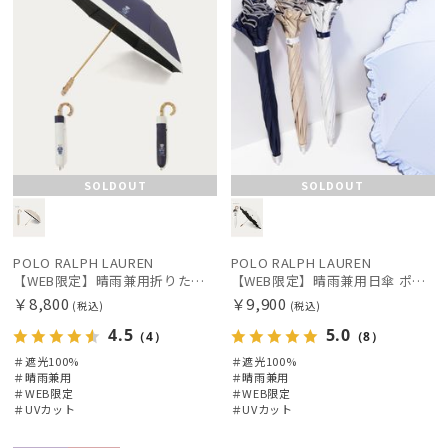
SOLDOUT
SOLDOUT
POLO RALPH LAUREN
POLO RALPH LAUREN
【WEB限定】晴雨兼用折りたたみ日傘 ポロ ラルフ ローレン（POLO RALPH LAUREN）ポロ ベア ポニー
【WEB限定】晴雨兼用日傘 ポロ ラルフ ローレン（POLO RALPH LAUREN）フリル ポロ ベア 遮光100 UV100
￥8,800
￥9,900
(税込)
(税込)
4.5
5.0
（4）
（8）
＃遮光100%
＃遮光100%
＃晴雨兼用
＃晴雨兼用
＃WEB限定
＃WEB限定
＃UVカット
＃UVカット