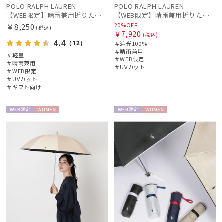
ミエル
POLO RALPH LAUREN
POLO RALPH LAUREN
【WEB限定】晴雨兼用折りたたみ日傘 ポロ ラルフ ローレン ポロポニー刺繍 POLO BEAR 雨の日OK 遮光100% 遮熱 簡単開閉 UV100% 晴雨兼用
【WEB限定】晴雨兼用折りたたみ日傘 ポロ ラルフ ローレン（POLO RALPH LAUREN）シャンブレーレース 遮光100 UV100
PAUL&JOE ACCESSOIRES
20%OFF
￥8,250
(税込)
ポールアンドジョー アクセソワ
￥7,920
(税込)
4.4
（12）
＃遮光100%
POLO RALPH LAUREN
＃晴雨兼用
＃軽量
＃WEB限定
ポロ ラルフ ローレン
＃晴雨兼用
＃UVカット
＃WEB限定
＃UVカット
SWASH LONDON
＃ギフト向け
スウォッシュロンドン
WEB限
WOME
WEB限
WOME
傘機能
定
N
定
N
帽子
その他
カラー