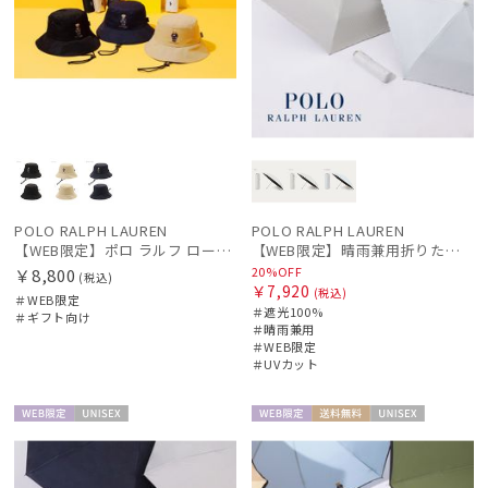
POLO RALPH LAUREN
POLO RALPH LAUREN
【WEB限定】ポロ ラルフ ローレン（POLO RALPH LAUREN）遮光レインハット ポロベア
【WEB限定】晴雨兼用折りたたみ日傘 ポロ ラルフ ローレン（POLO RALPH LAUREN）ストライプ刺繍 遮光100 UV100
20%OFF
￥8,800
(税込)
￥7,920
(税込)
＃WEB限定
＃遮光100%
＃ギフト向け
＃晴雨兼用
＃WEB限定
＃UVカット
WEB限
UNISE
WEB限
送料無
UNISE
定
X
定
料
X