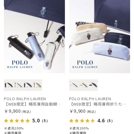
定
X
荷
定
N
価格の高い
順
価格の低い
順
人気順
売上点数順
お気に入り
順
POLO RALPH LAUREN
POLO RALPH LAUREN
【WEB限定】晴雨兼用自動開閉日傘 ポロ ラルフ ローレン（POLO RALPH LAUREN）ベア 遮光100 UV100 ワンタッチ開閉
【WEB限定】晴雨兼用折りたたみ日傘 ポロ ラルフ ローレン（POLO RALPH LAUREN）ワンポイントベア 遮光100 UV100
￥9,900
￥9,900
(税込)
(税込)
絞り込み
5.0
4.6
（5）
（5）
＃遮光100%
＃遮光100%
＃晴雨兼用
＃晴雨兼用