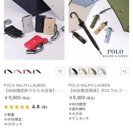
+2
+1
POLO RALPH LAUREN
POLO RALPH LAUREN
【WEB限定折りたたみ日傘】ポロ ラルフ ローレン(POLO RALPH LAUREN)ワンポイントポロ刺繍×サコッシュ 遮光100% UV100%
【WEB限定雨傘】ポロ ラルフ ローレン（POLO RALPH LAUREN）FLAG ベア
￥9,900
￥8,800
(税込)
(税込)
＃WEB限定
4.8
（9）
＃送料無料
＃大きめ
＃軽量
＃ワンタッチ
＃WEB限定
＃UVカット