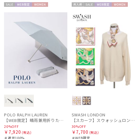
セー
WEB限
WOME
再入
セー
WEB限
WOME
ル
定
N
荷
ル
定
N
POLO RALPH LAUREN
SWASH LONDON
【WEB限定】晴雨兼用折りたたみ日傘 ポロ ラルフ ローレン（POLO RALPH LAUREN）シャンブレー刺繍 遮光100 UV100
【スカーフ】スウォッシュロンドン (SWASH LONDON) Loop the loop 67*67 コットン
20%OFF
30%OFF
￥7,920
￥7,700
(税込)
(税込)
＃遮光100%
＃WEB限定