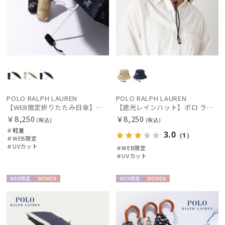
POLO RALPH LAUREN
POLO RALPH LAUREN
【WEB限定折りたたみ日傘】ポロ ラルフ ローレン(POLO RALPH LAUREN)フローラル 晴雨兼用折りたたみ日傘 1級遮光
【遮光レインハット】ポロ ラルフ ローレン (POLO RALPH LAUREN) ワンポイントPP刺繍 レインハット
￥8,250
￥8,250
(税込)
(税込)
＃軽量
3.0
（1）
＃WEB限定
＃UVカット
＃WEB限定
＃UVカット
WEB限
WOME
WEB限
WOME
定
N
定
N