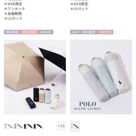
＃WEB限定
＃WEB限定
＃ワンタッチ
＃UVカット
＃自動開閉
＃UVカット
レディース
メンズ
キッズ
WEB限
ギフト
UNISE
セー
WEB限
WOME
カテゴリー
定
向け
X
ル
定
N
ブランド
estaa
エスタ
FURLA
フルラ
LANVIN en Bleu
ランバン オン ブルー
+10
miel