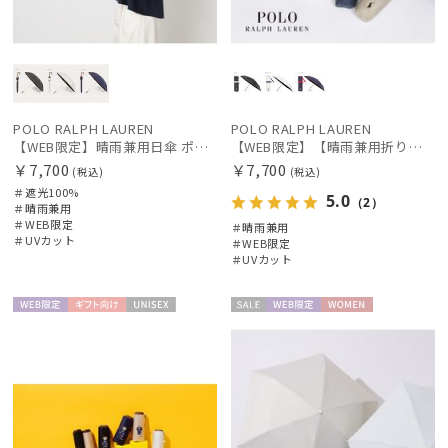
価格・割引率
在庫表示
POLO RALPH LAUREN
POLO RALPH LAUREN
【WEB限定】晴雨兼用日傘 ポロ ラルフ ローレン（POLO RALPH LAUREN）オーバーロック刺繍 遮光100 UV100
【WEB限定】【晴雨兼用折りたたみ日傘】ポロ ラルフ ローレン (POLO RALPH LAUREN) 遮熱 UV 晴雨兼用
販売状況
￥7,700
￥7,700
(税込)
(税込)
＃遮光100%
5.0
（2）
＃晴雨兼用
＃WEB限定
＃晴雨兼用
入荷状況
＃UVカット
＃WEB限定
＃UVカット
WEB限
ギフト
UNISE
セー
WEB限
WOME
定
向け
X
ル
定
N