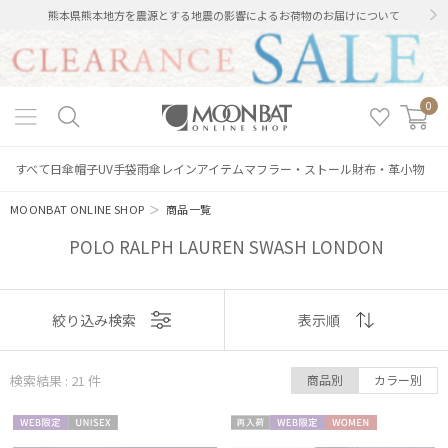
熊本県熊本地方を震源とする地震の影響によるお荷物のお届けについて
0
すべて
日傘
帽子
UV手袋
雨傘
レインアイテム
マフラー・ストール
財布・革小物
MOONBAT ONLINE SHOP
＞
商品一覧
POLO RALPH LAUREN SWASH LONDON
表示
絞り込み検索
表示順
順
検索結果 : 21
件
商品別
カラー別
おすすめ
WEB限
UNISE
再入
WEB限
WOME
新着