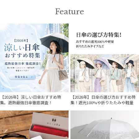
MAGICAL TECH
マジカルテック
Feature
mila schon
ミラ・ショーン
MIRACLE TECH
ミラクルテック
POLO RALPH LAUREN
ポロ ラルフ ローレン
SWASH LONDON
スウォッシュロンドン
【2026年】涼しい日傘おすすめ特
【2026年】日傘の選び方おすすめ特
urawaza
集。遮熱最強日傘徹底調査！
集！遮光100%や折りたたみや軽量
ウラワザ
カラー