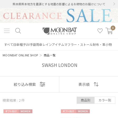
熊本県熊本地方を震源とする地震の影響によるお荷物のお届けについて
0
すべて
日傘
帽子
UV手袋
雨傘
レインアイテム
マフラー・ストール
財布・革小物
MOONBAT ONLINE SHOP
＞
商品一覧
SWASH LONDON
絞り込み
表示
絞り込み検索
表示順
順
検索結果 : 2
件
商品別
カラー別
おすすめ
レディース
メンズ
キッズ
ギフト
WOME
ギフト
WOME
新着