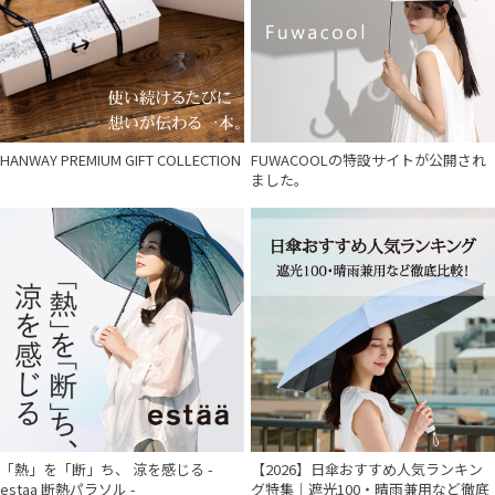
価格・割引率
在庫表示
販売状況
HANWAY PREMIUM GIFT COLLECTION
FUWACOOLの特設サイトが公開され
ました。
入荷状況
「熱」を「断」ち、 涼を感じる -
【2026】日傘おすすめ人気ランキン
estaa 断熱パラソル -
グ特集｜遮光100・晴雨兼用など徹底