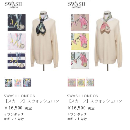
向け
N
向け
N
カテゴリー
価格の高い
順
価格の低い
ブランド
順
estaa
人気順
エスタ
売上点数順
FLO(A)TUS
フロータス
お気に入り
順
FURLA
フルラ
Fuwacool®
SWASH LONDON
SWASH LONDON
【スカーフ】スウォッシュロンドン (SWASH LONDON) Oceanic Odyssey 68*68 シルク 日本製
【スカーフ】スウォッシュロンドン (SWASH LONDON) Ferris Flight 68*68 シルク 日本製
フワクール®
￥16,500
￥16,500
(税込)
(税込)
LANVIN en Bleu
＃ワンタッチ
＃ワンタッチ
＃ギフト向け
＃ギフト向け
ランバン オン ブルー