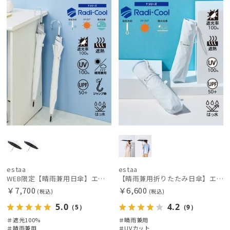
定
X
X
価格の高い
順
価格の低い
レディース
メンズ
キッズ
順
人気順
カテゴリー
売上点数順
ブランド
お気に入り
順
傘機能
estaa
estaa
その他
WEB限定【晴雨兼用日傘】エスタ(estaa)REIKYAKUパラソル 55㎝ ラディクール 遮光100 UV100 ボタンジャンプ
【晴雨兼用折りたたみ日傘】エスタ(estaa)REIKYAKUパラソル 50㎝ 世界初の放射冷却素材ラディクール 遮光100 UV100
￥7,700
￥6,600
(税込)
(税込)
カラー
5.0
4.2
（5）
（9）
＃遮光100%
＃晴雨兼用
＃晴雨兼用
＃UVカット