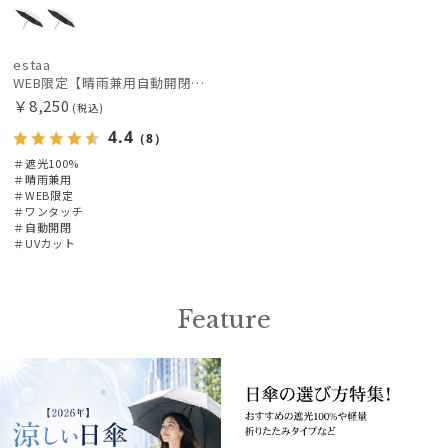
estaa
WEB限定【晴雨兼用自動開閉日傘】エスタ(estaa)REIKYAKUパラソル 55㎝ ラディクール 遮光100 UV100 ワンタッチ開閉
￥8,250
(税込)
4.4
（8）
＃遮光100%
＃晴雨兼用
＃WEB限定
＃ワンタッチ
＃自動開閉
＃UVカット
Feature