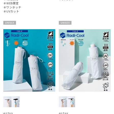
価格・割引率
＃WEB限定
＃ワンタッチ
＃UVカット
在庫表示
UNISE
UNISE
X
X
販売状況
入荷状況
estaa
estaa