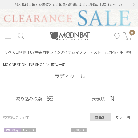
熊本県熊本地方を震源とする地震の影響によるお荷物のお届けについて
0
すべて
日傘
帽子
UV手袋
雨傘
レインアイテム
マフラー・ストール
財布・革小物
MOONBAT ONLINE SHOP
＞
商品一覧
ラディクール
表示
絞り込み検索
表示順
順
検索結果 : 5
件
商品別
カラー別
おすすめ
絞り込み
WEB限
UNISE
UNISE
新着