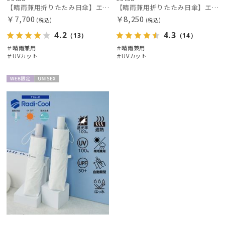
【晴雨兼用折りたたみ日傘】エスタ(estaa)REIKYAKUパラソル 54㎝ 世界初の放射冷却素材ラディクール 遮光100 UV100 耐風
【晴雨兼用折りたたみ日傘】エスタ(estaa)REIKYAKUパラソル 大きめ60㎝ 世界初の放射冷却素材ラディクール 遮光100 UV100 耐風
￥7,700
￥8,250
(税込)
(税込)
4.2
4.3
（13）
（14）
＃晴雨兼用
＃晴雨兼用
＃UVカット
＃UVカット
WEB限
UNISE
定
X