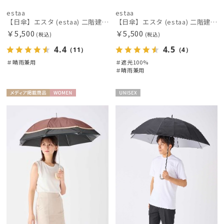
estaa
estaa
【日傘】エスタ (estaa) 二階建て 断熱 テクスチャー３ボーダー 晴雨兼用 遮光100 UV100 断熱
【日傘】エスタ (estaa) 二階建て 断熱 プレーン６０ 大寸 晴雨兼用 遮光100 UV100
￥5,500
￥5,500
(税込)
(税込)
4.4
4.5
（11）
（4）
＃晴雨兼用
＃遮光100%
＃晴雨兼用
メディア掲
WOME
UNISE
載商品
N
X