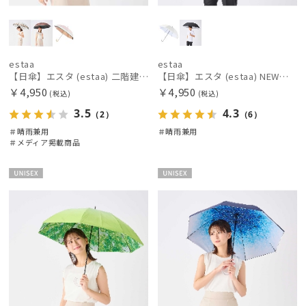
estaa
estaa
【日傘】エスタ (estaa) 二階建て 断熱 バイカラーグログラン UV100 遮光100 晴雨兼用
【日傘】エスタ (estaa) NEW断熱パラソル ワイド UV加工 遮光 遮熱 晴雨兼用
￥4,950
￥4,950
(税込)
(税込)
3.5
4.3
（2）
（6）
＃晴雨兼用
＃晴雨兼用
＃メディア掲載商品
UNISE
UNISE
X
X