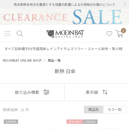
熊本県熊本地方を震源とする地震の影響によるお荷物のお届けについて
0
すべて
日傘
帽子
UV手袋
雨傘
レインアイテム
マフラー・ストール
財布・革小物
MOONBAT ONLINE SHOP
＞
商品一覧
断熱 日傘
表示
絞り込み検索
表示順
順
検索結果 : 21
件
商品別
カラー別
おすすめ
UNISE
ギフト
UNISE
新着