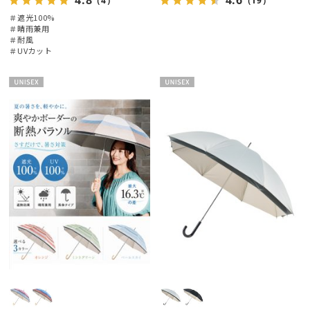
（4）
（19）
＃遮光100%
＃晴雨兼用
＃耐風
＃UVカット
UNISE
UNISE
X
X