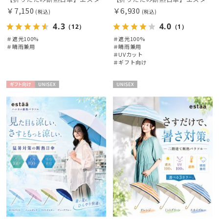
￥7,150
￥6,930
(税込)
(税込)
価格・割引率
4.3
4.0
（12）
（1）
＃遮光100%
＃遮光100%
在庫表示
＃晴雨兼用
＃晴雨兼用
＃UVカット
＃ギフト向け
販売状況
ギフト
UNISE
UNISE
向け
X
X
入荷状況