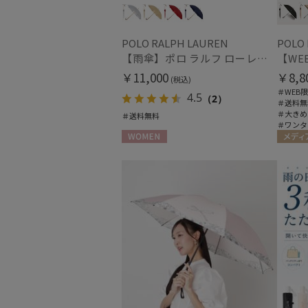
POLO RALPH LAUREN
POLO
【雨傘】ポロ ラルフ ローレン(POLO RALPH LAUREN) ポロベア 長傘 ジャカード織 日本製 POLO BEAR
￥11,000
￥8,8
(税込)
＃WEB
4.5
（2）
＃送料無
＃大きめ
＃送料無料
＃ワンタ
WOMEN
メディ
WOME