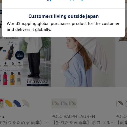
ア掲載商品
UNISEX
WOMEN
送料無
za
POLO RALPH LAUREN
POLO
【3秒で折りたためる 雨傘】urawaza(ウラワザ) slim WJ55cmUV プレーン UV加工 自動開閉
【折りたたみ雨傘】ポロ ラルフ ローレン（POLO RALPH LAUREN）ストライプ 日本製