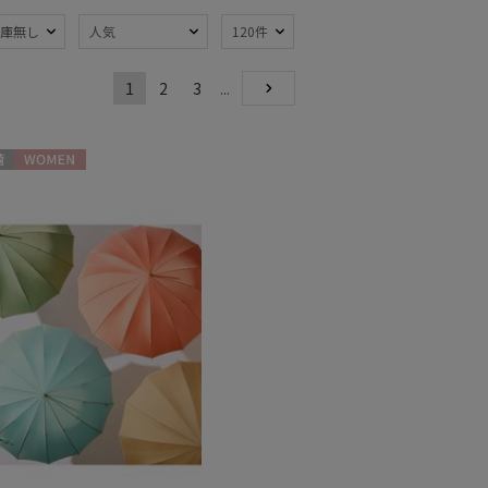
庫無し
人気
120件
1
2
3
...
熱
遮光
NEXT
(2)
(2)
量
耐風傘
(25)
(20)
WOMEN
水
紫外線対策
(3)
(2)
：～50cm
親骨：51～
55cm
(90)
：61～
簡単開閉傘
(14)
m
(1)
トにおすす
)