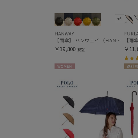
+3
HANWAY
FURL
【雨傘】 ハンウェイ （HANWAY） Couturier クチュリエ 長傘 日本製
￥19,800
￥11,
(税込)
WOMEN
送料無