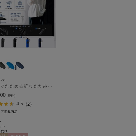
もうすぐ
再入荷
aza
【3秒でたためる折りたたみ雨傘】urawaza 無双（ウラワザ）プレーン58 耐風 大きめ
00
(税込)
4.5
（2）
ィア掲載商品
め
ット
ト向け