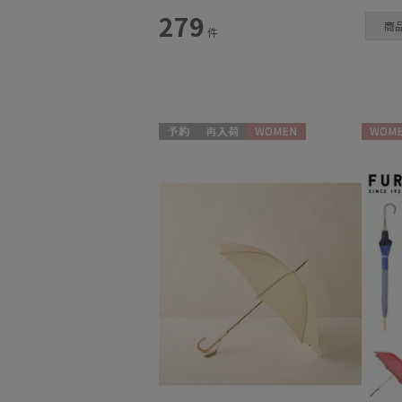
スタイル
279
商
件
カテゴリー
雨傘
(191)
日傘
(350)
予約
再入荷
WOMEN
WOME
レインアイテム
(56)
マフラー・ストール
(217)
帽子
(85)
手袋・アームカバー
(25)
その他
(12)