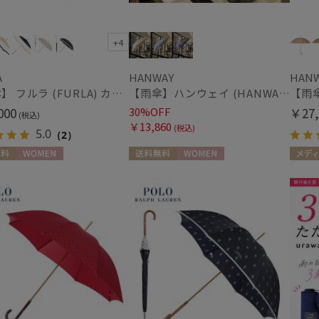
ランバン コレクション
帽子
LANVIN en Bleu
+4
ランバン オン ブルー
紫外線対策
(1)
MACKINTOSH
A
HANWAY
HAN
PHILOSOPHY
【雨傘】 フルラ (FURLA) カラーボーダー ロゴプリント 長傘 【公式ムーンバット】 レディース 手元チャーム 耐風傘 ジャンプ式 日本製 ギフト 軽量 グラスファイバー
【雨傘】ハンウェイ (HANWAY) Lily CJ（リリー・シー・ジェー） 日本製 親骨：51～55cm
マッキントッシュ フィロソフィー
その他
000
30%OFF
￥27,
MAGICAL TECH
(税込)
WEB限定
メデ
(6)
￥13,860
マジカルテック
(税込)
5.0
（2）
(11)
mila schon
ミラ・ショーン
料
WOMEN
送料無料
WOMEN
メディ
ギフトにおすす
MIRACLE TECH
め
(46)
ミラクルテック
PAUL&JOE ACCESSOIRES
ポールアンドジョー アクセソワ
カラー
POLO RALPH LAUREN
ポロ ラルフ ローレン
SWASH LONDON
スウォッシュロンドン
urawaza