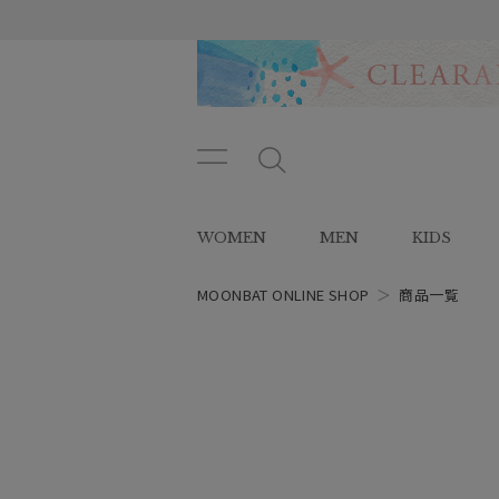
メニ
メ
ュー
ニ
ボタ
ュ
WOMEN
MEN
KIDS
ン
ー
ボ
タ
MOONBAT ONLINE SHOP
＞
商品一覧
ン
レディース