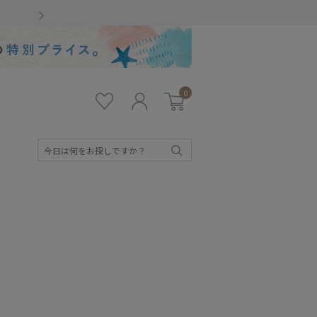
Gmailをお使いのお客様
0
お気
ロ
カー
に入
グ
ト
り
イ
ン
検
索
キッズ