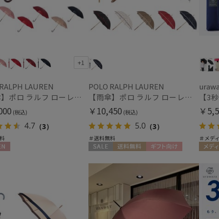
ウラワザ
価格・割引率
価格 (円)
+1
 RALPH LAUREN
POLO RALPH LAUREN
割引率 (%)
uraw
【雨傘】ポロ ラルフ ローレン (POLO RALPH LAUREN) ロゴ ジャカード 長傘 【公式ムーンバット】レディース 日本製 グラスファイバー
【雨傘】ポロ ラルフ ローレン(POLO RALPH LAUREN) ポロベア 長傘 クマプリント POLO BEAR
000
￥10,450
￥5,5
(税込)
(税込)
4.7
5.0
（3）
（3）
料
＃送料無料
＃メデ
在庫表示
N
セール
送料無料
ギフト向け
メディ
在庫あり
WOMEN
MEN
販売状況
通常