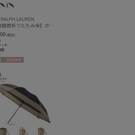
 RALPH LAUREN
【自動開閉折りたたみ傘】ポロ ラルフ ローレン (POLO RALPH LAUREN) ストライプ ワンタッチ開閉 大きめ60cm
00
(税込)
め
タッチ
開閉
WOMEN