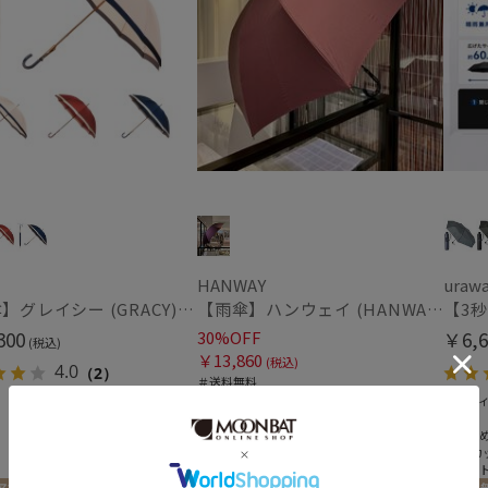
入荷状況
予約
新着
HANWAY
uraw
【雨傘】グレイシー (GRACY) 日本製 バイカラー 長傘 【公式ムーンバット】 日本製 12本骨 ギフト
【雨傘】ハンウェイ (HANWAY) 日本製
300
30%OFF
￥6,6
(税込)
￥13,860
(税込)
4.0
（2）
＃送料無料
＃ギフト向け
＃メデ
＃耐風
＃大き
＃UVカ
＃ギフ