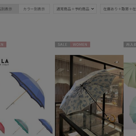
ブランド
品別表示
カラー別表示
通常商品＋予約商品
在庫あり＋取寄＋在
ブランド
傘機能
BLUNT
晴雨兼用
遮
(28)
ブラント
UV
軽
DAKS
(75)
N
セール
WOMEN
再入荷
ダックス
ジャンプ式
超撥
estaa
(16)
エスタ
自動開閉傘
親骨
(7)
FLO(A)TUS
(19)
フロータス
FURLA
親骨：56～
親骨
フルラ
60cm
65c
(68)
Gracy
グレイシー
3秒でたためる
ギフ
HANWAY
め
(7)
(8
ハンウェイ
LANVIN COLLECTION