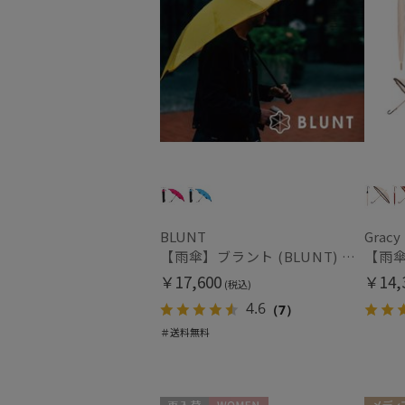
BLUNT
Gracy
【雨傘】ブラント (BLUNT) Metro メトロ 無地 折りたたみ傘【公式ムーンバット】ユニセックス レディース 男女兼用 丈夫な傘 パッケージ入り 専用ボックス リニューアル
￥17,600
￥14,
(税込)
4.6
（7）
＃送料無料