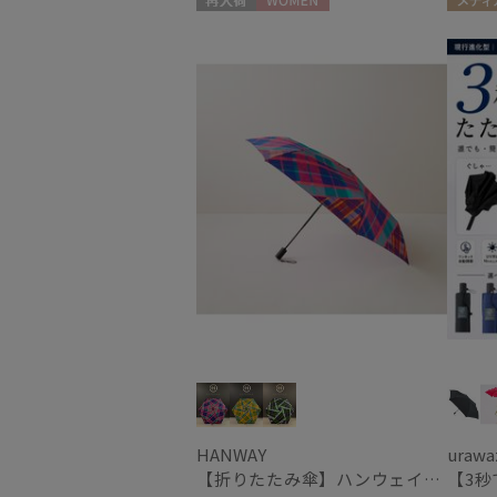
再入荷
WOMEN
メディ
HANWAY
urawa
【折りたたみ傘】ハンウェイ（ＨＡＮＷＡＹ） Check&Check（チェック＆チェック）