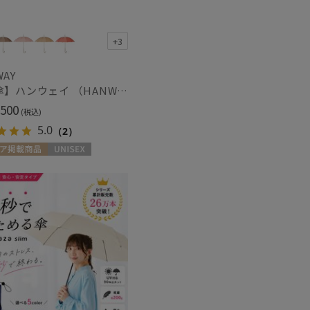
+3
WAY
【雨傘】ハンウェイ （HANWAY ）真田耳（サナダミミ）長傘 日本製 カーボン骨
500
(税込)
ィアで話題
日本製
(49)
5.0
（2）
ア掲載商品
UNISEX