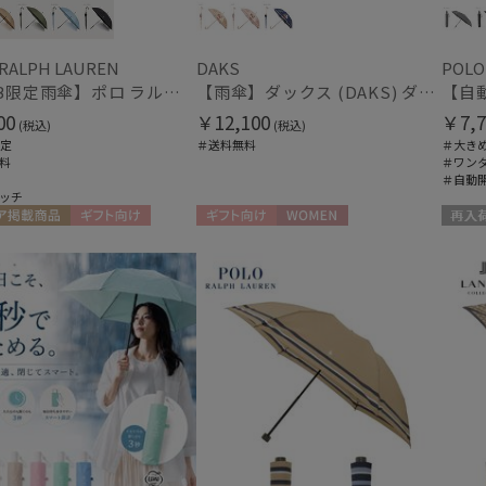
 RALPH LAUREN
DAKS
POLO
【WEB限定雨傘】ポロ ラルフ ローレン（POLO RALPH LAUREN）FLAG ベア
【雨傘】ダックス (DAKS) ダックスベア サテン
00
￥12,100
￥7,7
(税込)
(税込)
限定
＃送料無料
＃大き
料
＃ワン
＃自動
ッチ
ア掲載商品
ギフト向け
ギフト向け
WOMEN
再入荷
N