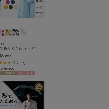
～
aza
【3秒で折りたためる 雨傘】urawaza(ウラワザ) slim 55cmUV プレーン UV加工
～
00
(税込)
4.7
（7）
ィア掲載商品
ア掲載商品
ギフト向け
セール