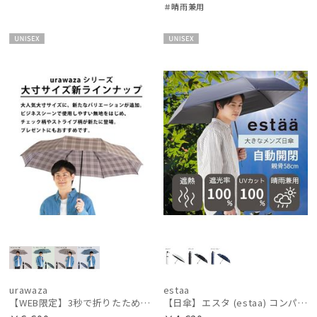
＃晴雨兼用
UNISE
UNISE
X
X
urawaza
estaa
【WEB限定】3秒で折りたためる傘 自動開閉折りたたみ傘 ウラワザ（urawaz） チェック / ストライプ 大きめ60cm
【日傘】エスタ (estaa) コンパクトワイド58 自動開閉傘 折りたたみ傘 軽量 晴雨兼用 遮光100％ UV100%