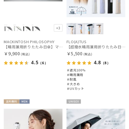
レインアイテム
(56)
マフラー・ストール
(217)
+3
帽子
(87)
MACKINTOSH PHILOSOPHY
FLO(A)TUS
【晴雨兼用折りたたみ日傘】マッキントッシュ フィロソフィー(MACKINTOSH PHILOSOPHY) バーブレラ サンプロテクトシリーズ（SUNPROTECT）無地 軽量 遮熱 遮光100 55
【超撥水晴雨兼用折りたたみ日傘】フロータス（FLO(A)TUS）プレーン 大きめ60 晴雨兼用 UV100 遮光100 簡単開閉 耐風
手袋・アームカバー
(25)
￥9,900
￥5,500
(税込)
(税込)
4.5
4.8
その他
（6）
（8）
(12)
＃遮光100%
＃晴雨兼用
＃耐風
ブランド
＃大きめ
＃UVカット
傘機能
送料無
MEN
UNISE
料
X
その他