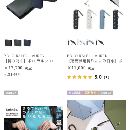
POLO RALPH LAUREN
POLO RALPH LAUREN
【折り財布】ポロ ラルフ ローレン (POLO RALPH LAUREN) エンボスレザー ビルフォールド コイン ウォレット
【晴雨兼用折りたたみ日傘】ポロ ラルフ ローレン (POLO RALPH LAUREN) ラルフローレンリゾート 雨の日OK 軽量 一級遮光99.99% 遮熱 UV 晴雨兼用
￥13,200
￥11,000
(税込)
(税込)
＃送料無料
5.0
（1）
UNISE
WEB限
送料無
UNISE
X
定
料
X