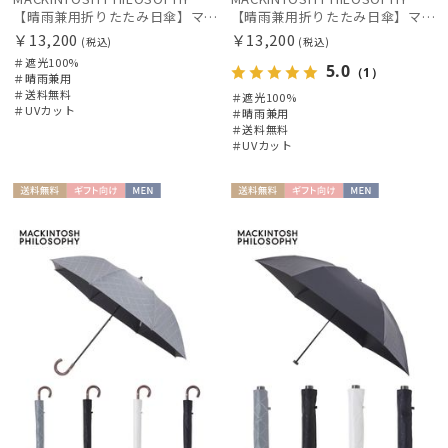
【晴雨兼用折りたたみ日傘】マッキントッシュ フィロソフィー（MACKINTOSH PHILOSOPHY）コーギー 遮光100 UV100 遮熱
【晴雨兼用折りたたみ日傘】マッキントッシュ フィロソフィー（MACKINTOSH PHILOSOPHY）アンブレラ 遮光100 UV100 遮熱
￥13,200
￥13,200
(税込)
(税込)
＃遮光100%
5.0
（1）
＃晴雨兼用
＃送料無料
＃遮光100%
＃UVカット
＃晴雨兼用
＃送料無料
＃UVカット
送料無
ギフト
MEN
送料無
ギフト
MEN
料
向け
料
向け