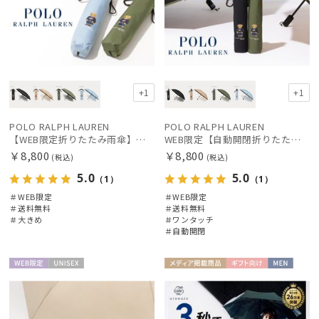
+1
+1
POLO RALPH LAUREN
POLO RALPH LAUREN
【WEB限定折りたたみ雨傘】ポロ ラルフ ローレン（POLO RALPH LAUREN）FLAG ベア 簡単開閉
WEB限定【自動開閉折りたたみ傘】ポロ ラルフ ローレン（POLO RALPH LAUREN）FLAG ベア ワンタッチ開閉
￥8,800
￥8,800
(税込)
(税込)
5.0
5.0
（1）
（1）
＃WEB限定
＃WEB限定
＃送料無料
＃送料無料
＃大きめ
＃ワンタッチ
＃自動開閉
WEB限
UNISE
メディア掲
ギフト
MEN
定
X
載商品
向け