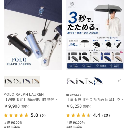
定
X
荷
載商品
X
価格の高い
順
価格の低い
順
人気順
売上点数順
お気に入り
順
+1
POLO RALPH LAUREN
urawaza
【WEB限定】晴雨兼用自動開閉日傘 ポロ ラルフ ローレン（POLO RALPH LAUREN）ベア 遮光100 UV100 ワンタッチ開閉
【晴雨兼用折りたたみ日傘】ウラワザ（urawaza）無地 55㎝ 晴雨兼用 遮光100% UV100% 自動開閉 ワンタッチ
￥9,900
￥8,250
(税込)
(税込)
5.0
4.4
（5）
（23）
＃遮光100%
＃遮光100%
＃晴雨兼用
＃晴雨兼用