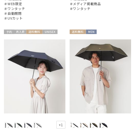
＃WEB限定
＃メディア掲載商品
＃ワンタッチ
＃ワンタッチ
＃自動開閉
＃UVカット
予約
再入
送料無
UNISE
送料無
MEN
荷
料
X
料
+1