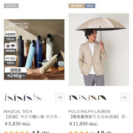
UNISE
送料無
MEN
X
料
+2
+1
MAGICAL TECH
POLO RALPH LAUREN
【日傘】マジで軽い傘 マジカルテックプロテクション(MAGICAL TECH PROTECTION) 58cm 晴雨兼用傘自動開閉折りたたみ日傘 一級遮光100% UV 軽量 機能性 大きめ 人気
【晴雨兼用折りたたみ日傘】ポロ ラルフ ローレン (POLO RALPH LAUREN) ポロベア 遮光100% UVメンズ日傘 簡単開閉
￥5,830
￥11,000
(税込)
(税込)
4.5
4.0