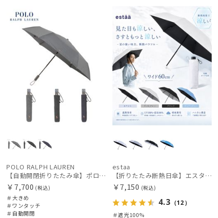
MEN
UNISE
X
POLO RALPH LAUREN
estaa
【自動開閉折りたたみ傘】ポロ ラルフ ローレン (POLO RALPH LAUREN) ストライプ ワンタッチ開閉 大きめ60cm
【折りたたみ断熱日傘】エスタ (estaa) ハニカム断熱パラソル 60㎝ 折りたたみ傘 晴雨兼用 一級遮光 UV
￥7,700
￥7,150
(税込)
(税込)
＃大きめ
4.3
（12）
＃ワンタッチ
＃自動開閉
＃遮光100%