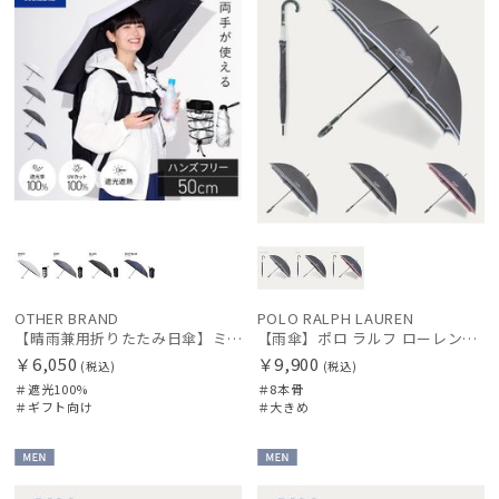
OTHER BRAND
POLO RALPH LAUREN
【晴雨兼用折りたたみ日傘】ミズノ（MIZUNO）ハンズフリー 遮光100% 遮熱 UV100％ 軽量
【雨傘】ポロ ラルフ ローレン（POLO RALPH LAUREN）ボーダー 大きめ65cm
￥6,050
￥9,900
(税込)
(税込)
＃遮光100%
＃8本骨
＃ギフト向け
＃大きめ
MEN
MEN