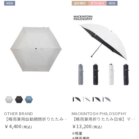
MEN
送料無
ギフト
MEN
料
向け
OTHER BRAND
MACKINTOSH PHILOSOPHY
【晴雨兼用自動開閉折りたたみ日傘】ミズノ（MIZUNO）プレーン 遮光100 UV100 遮熱効果 ワンタッチ開閉 大きめ58cm
【晴雨兼用折りたたみ日傘】マッキントッシュ フィロソフィー (MACKINTOSH PHILOSOPHY) アンブレラモチーフ
￥4,400
￥13,200
(税込)
(税込)
＃軽量
＃晴雨兼用