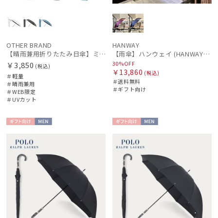
OTHER BRAND
HANWAY
【晴雨兼用折りたたみ日傘】ミズノ（MIZUNO）ワンポイントロゴ 一級遮光99.99% 遮熱 UV99％以上 晴雨兼用 軽量
【雨傘】ハンウェイ (HANWAY) 日本製
30%OFF
￥3,850
(税込)
￥13,860
(税込)
＃軽量
＃送料無料
＃晴雨兼用
＃ギフト向け
＃WEB限定
＃UVカット
ギフト
MEN
ギフト
MEN
向け
向け