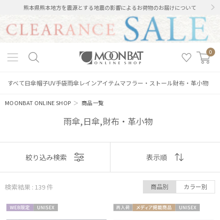
熊本県熊本地方を震源とする地震の影響によるお荷物のお届けについて
0
すべて
日傘
帽子
UV手袋
雨傘
レインアイテム
マフラー・ストール
財布・革小物
MOONBAT ONLINE SHOP
＞
商品一覧
雨傘,日傘,財布・革小物
表示
絞り込み検索
表示順
順
検索結果 : 139
件
商品別
カラー別
おすすめ
WEB限
UNISE
再入
メディア掲
UNISE
新着