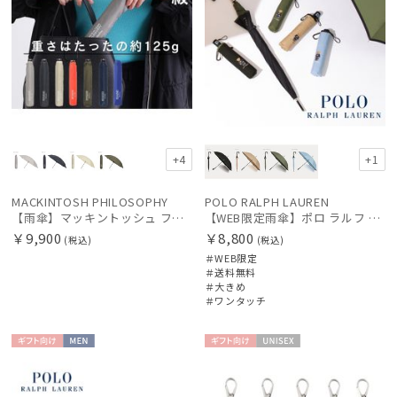
+4
+1
MACKINTOSH PHILOSOPHY
POLO RALPH LAUREN
【雨傘】マッキントッシュ フィロソフィー (MACKINTOSH PHILOSOPHY) バーブレラ 軽量 無地 ロゴ 60cm
【WEB限定雨傘】ポロ ラルフ ローレン（POLO RALPH LAUREN）FLAG ベア
￥9,900
￥8,800
(税込)
(税込)
＃WEB限定
＃送料無料
＃大きめ
＃ワンタッチ
ギフト
MEN
ギフト
UNISE
向け
向け
X