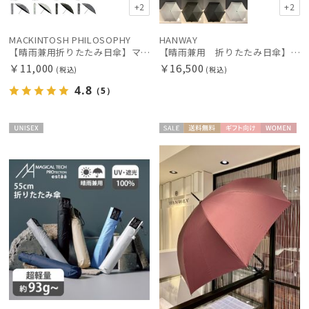
+2
+2
MACKINTOSH PHILOSOPHY
HANWAY
【晴雨兼用折りたたみ日傘】マッキントッシュ フィロソフィー(MACKINTOSH PHILOSOPHY) バーブレラ サンプロテクトシリーズ（SUNPROTECT）無地 軽量 遮熱 遮光100 60
【晴雨兼用 折りたたみ日傘】ハンウェイ（ＨＡＮＷＡＹ）Shade 4（シェード４）
￥11,000
￥16,500
(税込)
(税込)
4.8
（5）
UNISE
セー
送料無
ギフト
WOME
X
ル
料
向け
N