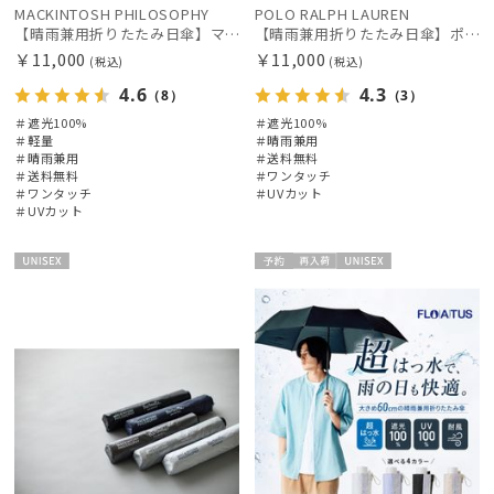
MACKINTOSH PHILOSOPHY
POLO RALPH LAUREN
【晴雨兼用折りたたみ日傘】マッキントッシュ フィロソフィー (MACKINTOSH PHILOSOPHY) バーブレラ サンプロテクト（SUNPROTECT）自動開閉 遮光100
【晴雨兼用折りたたみ日傘】ポロ ラルフ ローレン (POLO RALPH LAUREN) ポロベア 遮光100% UVメンズ日傘 自動開閉
￥11,000
￥11,000
(税込)
(税込)
4.6
4.3
（8）
（3）
＃遮光100%
＃遮光100%
絞り込み
＃軽量
＃晴雨兼用
＃晴雨兼用
＃送料無料
＃送料無料
＃ワンタッチ
＃ワンタッチ
＃UVカット
＃UVカット
レディース
メンズ
キッズ
UNISE
予約
再入
UNISE
X
荷
X
カテゴリー
雨傘
(191)
日傘
(356)