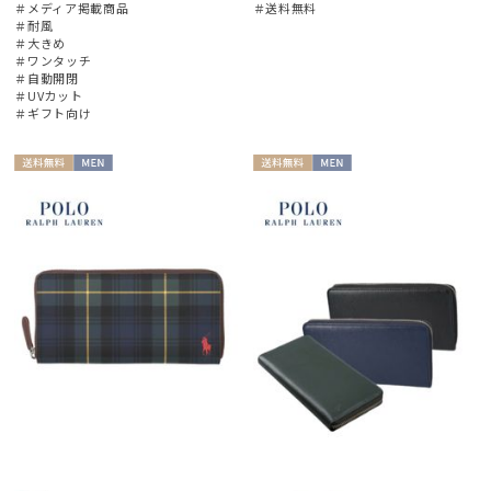
＃メディア掲載商品
＃送料無料
＃耐風
＃大きめ
＃ワンタッチ
＃自動開閉
＃UVカット
＃ギフト向け
送料無
MEN
送料無
MEN
料
料