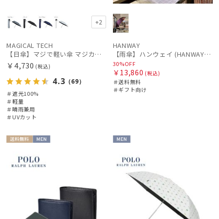
+2
MAGICAL TECH
HANWAY
【日傘】マジで軽い傘 マジカルテックプロテクション(MAGICAL TECH PROTECTION)55cm 晴雨兼用傘折りたたみ日傘 一級遮光100% UV 軽量 スリム レディース メンズ
【雨傘】ハンウェイ (HANWAY) 日本製
30%OFF
￥4,730
(税込)
￥13,860
(税込)
4.3
（69）
＃送料無料
＃ギフト向け
＃遮光100%
＃軽量
＃晴雨兼用
＃UVカット
送料無
MEN
MEN
料