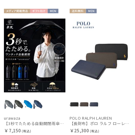
メディア掲
ギフト
MEN
送料無
MEN
載商品
向け
料
urawaza
POLO RALPH LAUREN
【3秒でたためる自動開閉雨傘】urawaza 無双（ウラワザ）Auto58 ワンタッチ開閉 大きめ 耐風
【長財布】ポロ ラルフ ローレン (POLO RALPH LAUREN) ニュー コントラストポニー ラウンドジップ ロングウォレット
￥7,150
￥25,300
(税込)
(税込)