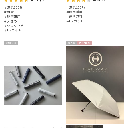
（51）
（2）
＃遮光100%
＃遮光100%
＃軽量
＃晴雨兼用
＃晴雨兼用
＃送料無料
＃大きめ
＃UVカット
＃ワンタッチ
＃UVカット
UNISE
再入
WOME
X
荷
N