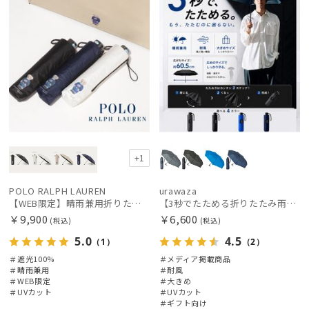
+1
POLO RALPH LAUREN
urawaza
【WEB限定】晴雨兼用折りたたみ日傘 ポロ ラルフ ローレン（POLO RALPH LAUREN）ベア 遮光100 UV100
【3秒でたためる折りたたみ雨傘】urawaza 無双（ウラワザ）プレーン58 耐風 大きめ
￥9,900
￥6,600
(税込)
(税込)
件
5.0
4.5
（1）
（2）
＃遮光100%
＃メディア掲載商品
＃晴雨兼用
＃耐風
＃WEB限定
＃大きめ
＃UVカット
＃UVカット
＃ギフト向け