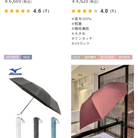
￥6,600
￥4,620
(税込)
(税込)
4.6
4.0
（7）
（1）
＃遮光100%
＃軽量
＃晴雨兼用
＃大きめ
＃ワンタッチ
＃UVカット
WEB限
MEN
セー
送料無
ギフト
WOME
定
ル
料
向け
N