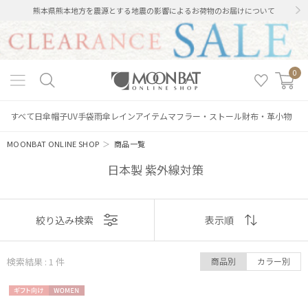
熊本県熊本地方を震源とする地震の影響によるお荷物のお届けについて
0
すべて
日傘
帽子
UV手袋
雨傘
レインアイテム
マフラー・ストール
財布・革小物
MOONBAT ONLINE SHOP
＞
商品一覧
日本製 紫外線対策
絞り込み
表示
絞り込み検索
表示順
順
検索結果 : 1
件
商品別
カラー別
おすすめ
レディース
メンズ
キッズ
ギフト
WOME
新着