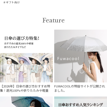
＃ギフト向け
在庫表示
Feature
販売状況
入荷状況
【2026年】日傘の選び方おすすめ特
FUWACOOLの特設サイトが公開され
集！遮光100%や折りたたみや軽量
ました。