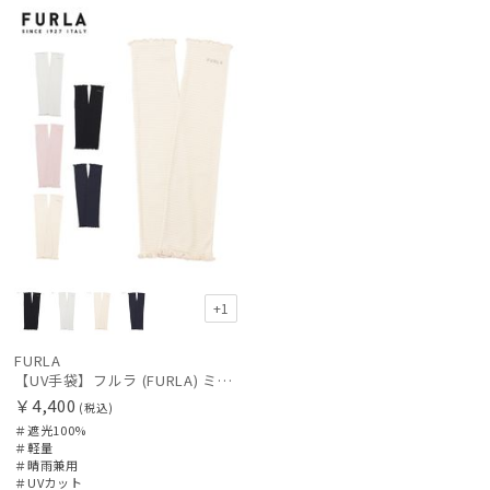
向け
N
価格の高い
カテゴリー
順
価格の低い
ブランド
順
人気順
傘機能
売上点数順
手袋・アームカバー
お気に入り
順
+1
その他
FURLA
カラー
【UV手袋】フルラ (FURLA) ミディアム ＵＶ手袋 フリル 指無し
￥4,400
(税込)
＃遮光100%
価格・割引率
＃軽量
＃晴雨兼用
＃UVカット