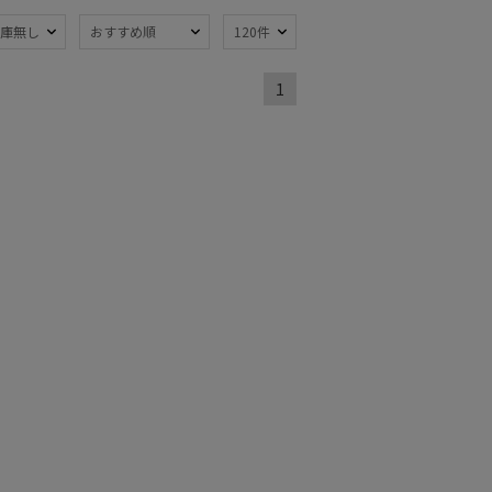
熱
遮光
(58)
(17)
庫無し
おすすめ順
120件
軽量
9)
(70)
1
ンプ式
暑さ対策
(4)
(67)
開閉傘
親骨：～50cm
(3)
(70)
：56～
簡単開閉傘
(17)
m
(1)
ート丈
ミディアム丈
(1)
(1)