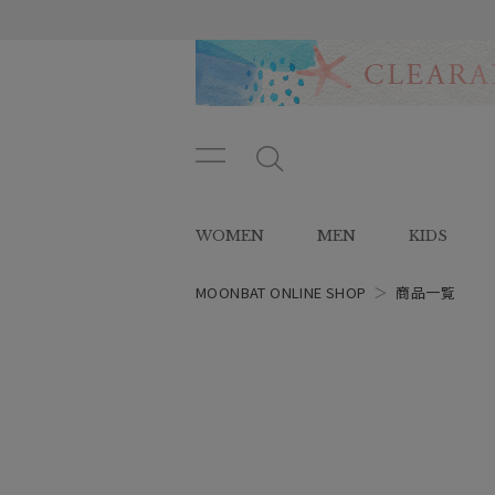
メニ
メ
ュー
ニ
ボタ
ュ
WOMEN
MEN
KIDS
ン
ー
ボ
タ
MOONBAT ONLINE SHOP
＞
商品一覧
ン
レディース
スタイル
カテゴリー