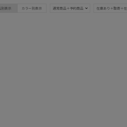
FURLA
晴雨兼用
遮
(74)
品別表示
カラー別表示
通常商品＋予約商品
在庫あり＋取寄＋在
フルラ
一級遮光
UV
(58)
(7
耐風傘
ジャ
(3)
紫外線対策
自動
(66)
親骨：51～
親骨
55cm
60c
(10)
ギフトにおすす
め
(1)
手袋・アームカバー
紫外線対策
ショ
(2)