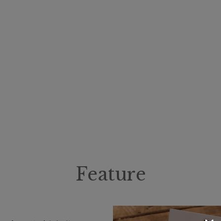
指無し
UV
(2)
その他
WEB限定
メデ
(3)
(3)
ギフトにおすす
め
(18)
カラー
Feature
価格・割引率