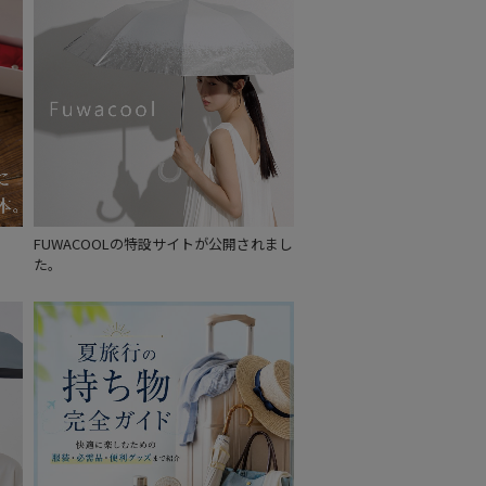
～
～
FUWACOOLの特設サイトが公開されまし
た。
セール
もうすぐ