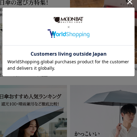
価格 (円)
割引率 (%)
在庫表示
2026年】日傘の選び方おすすめ特集！
HANWAY PREMIUM GIFT COLLECTION
光100%や折りたたみや軽量
在庫あり
販売状況
通常
入荷状況
予約