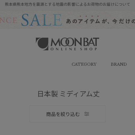
熊本県熊本地方を震源とする地震の影響によるお荷物のお届けについて
雨傘・日傘・マフラー・ストール・
帽子の通販｜MOONBAT ONLINE
SHOP（ムーンバットオンラインシ
CATEGORY
BRAND
ョップ）
メンズ
日本製 ミディアム丈
商品を絞り込む
ブランド
ブランド
傘機能