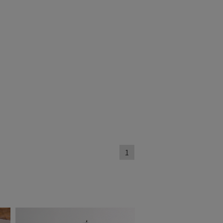
カット
(2)
ィアで話題
日本製
(1)
1