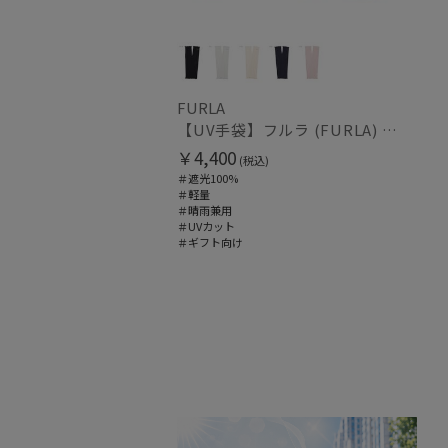
FURLA
【UV手袋】フルラ (FURLA) ミディアム ＵＶ手袋 フリル 指無し
￥4,400
(税込)
＃遮光100%
＃軽量
＃晴雨兼用
＃UVカット
＃ギフト向け