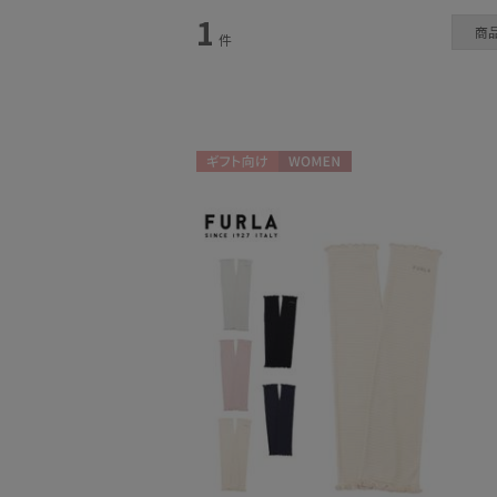
1
商
件
手袋・アームカバー
(1)
ギフト向け
WOMEN