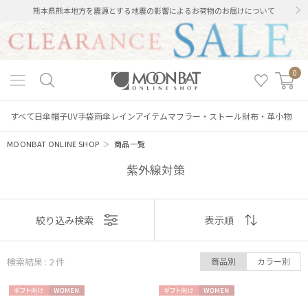
熊本県熊本地方を震源とする地震の影響によるお荷物のお届けについて
0
すべて
日傘
帽子
UV手袋
雨傘
レインアイテム
マフラー・ストール
財布・革小物
MOONBAT ONLINE SHOP
＞
商品一覧
紫外線対策
絞り込み
表示
絞り込み検索
表示順
順
検索結果 : 2
件
商品別
カラー別
おすすめ
レディース
メンズ
キッズ
ギフト
WOME
ギフト
WOME
新着