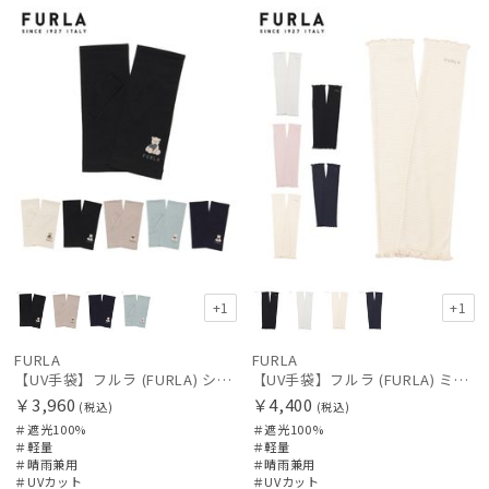
向け
N
向け
N
価格の高い
カテゴリー
順
価格の低い
ブランド
順
人気順
傘機能
売上点数順
手袋・アームカバー
お気に入り
順
その他
+1
+1
FURLA
FURLA
カラー
【UV手袋】フルラ (FURLA) ショート ＵＶ手袋 ハートベア 指無し
【UV手袋】フルラ (FURLA) ミディアム ＵＶ手袋 フリル 指無し
￥3,960
￥4,400
(税込)
(税込)
＃遮光100%
＃遮光100%
価格・割引率
＃軽量
＃軽量
＃晴雨兼用
＃晴雨兼用
＃UVカット
＃UVカット