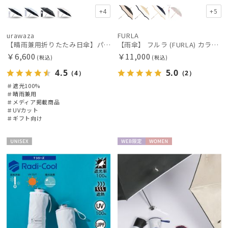
+4
+5
urawaza
FURLA
【晴雨兼用折りたたみ日傘】パッとさして、サッとしまえる傘コワザ(kowaza) ライトプレーン 50 遮光100% UV100%
【雨傘】 フルラ (FURLA) カラーボーダー ロゴプリント 長傘 【公式ムーンバット】 レディース 手元チャーム 耐風傘 ジャンプ式 日本製 ギフト 軽量 グラスファイバー
￥6,600
￥11,000
(税込)
(税込)
4.5
5.0
（4）
（2）
＃遮光100%
＃晴雨兼用
＃メディア掲載商品
＃UVカット
＃ギフト向け
UNISE
WEB限
WOME
X
定
N