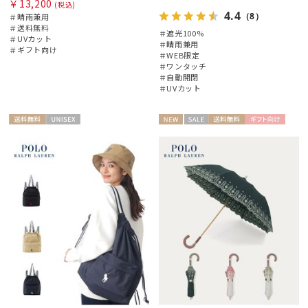
￥13,200
(税込)
4.4
（8）
＃晴雨兼用
＃送料無料
＃遮光100%
＃UVカット
＃晴雨兼用
＃ギフト向け
＃WEB限定
＃ワンタッチ
＃自動開閉
＃UVカット
送料無
UNISE
NEW
セー
送料無
ギフト
WOME
料
X
ル
料
向け
N