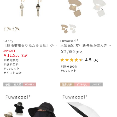
Gracy
Fuwacool®
【晴雨兼用折りたたみ日傘】グレイシー (Gracy) Natural frill 遮光99% 遮熱 UV99％ 簡単開閉
人気医師 友利新先生がほんきでつくったUVカット100％帽子【遮光100％帽子】フワクール® (Fuwacool®) 別売り3点セット
30%OFF
￥2,750
(税込)
￥11,550
(税込)
4.5
（4）
＃晴雨兼用
＃送料無料
＃遮光100%
＃UVカット
＃UVカット
＃ギフト向け
予約
再入
WOME
送料無
ギフト
UNISE
荷
N
料
向け
X