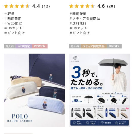
4.4
4.6
（12）
（20）
＃軽量
＃晴雨兼用
＃晴雨兼用
＃メディア掲載商品
＃WEB限定
＃送料無料
＃UVカット
＃UVカット
＃ギフト向け
＃ギフト向け
再入
WEB限
WOME
再入
メディア掲
UNISE
荷
定
N
荷
載商品
X