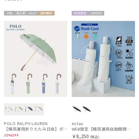
予約
再入
セー
送料無
WEB限
UNISE
ギフト
WOME
荷
ル
料
定
X
向け
N
POLO RALPH LAUREN
estaa
【晴雨兼用折りたたみ日傘】ポロ ラルフ ローレン (POLO RALPH LAUREN) WoodBloac Flower 遮光 UV 遮熱
WEB限定【晴雨兼用自動開閉日傘】エスタ(estaa)REIKYAKUパラソル 55㎝ ラディクール 遮光100 UV100 ワンタッチ開閉
20%OFF
￥8,250
(税込)