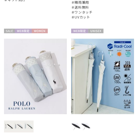
＃晴雨兼用
＃送料無料
＃ワンタッチ
＃UVカット
セー
WEB限
WOME
WEB限
UNISE
ル
定
N
定
X