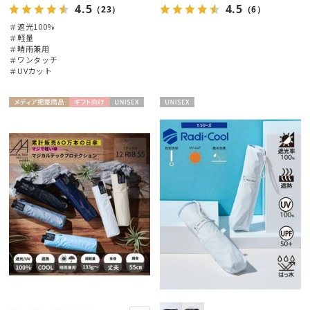
4.5
4.5
（23）
（6）
＃遮光100%
＃軽量
＃晴雨兼用
＃ワンタッチ
＃UVカット
メディア掲
ギフト
UNISE
UNISE
載商品
向け
X
X