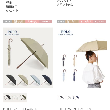
＃UVカット
＃軽量
＃ギフト向け
＃晴雨兼用
＃UVカット
セー
送料無
ギフト
WOME
セー
送料無
ギフト
WOME
ル
料
向け
N
ル
料
向け
N
件
POLO RALPH LAUREN
POLO RALPH LAUREN