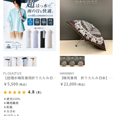
FLO(A)TUS
HANWAY
【超撥水晴雨兼用折りたたみ日傘】フロータス（FLO(A)TUS）プレーン 大きめ60 晴雨兼用 UV100 遮光100 簡単開閉 耐風
【晴雨兼用 折りたたみ日傘】ハンウェイ（ＨＡＮＷＡＹ）Vestido de frida（べスティード・デ・フリーダ）
￥5,500
￥22,000
(税込)
(税込)
4.8
（8）
＃遮光100%
＃晴雨兼用
＃耐風
＃大きめ
＃UVカット