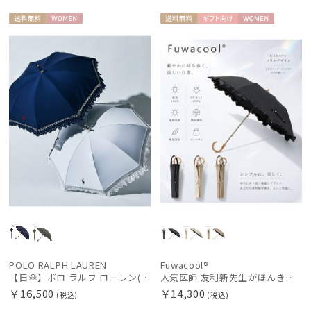
送料無
WOME
送料無
ギフト
WOME
料
N
料
向け
N
POLO RALPH LAUREN
Fuwacool®
【日傘】ポロ ラルフ ローレン(POLO RALPH LAUREN)エンブフリル 長傘 【公式ムーンバット】 遮光 遮熱 UV 晴雨兼用
人気医師 友利新先生がほんきで作った”絶対に忘れない誰でも日傘” エレガント派のバンブーフリル【晴雨兼用日傘】フワクール® (Fuwacool®) 雨の日OK 軽量 遮光100% UV100％
￥16,500
￥14,300
(税込)
(税込)