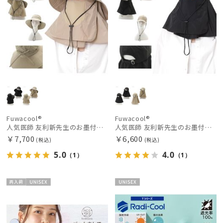
Fuwacool®
Fuwacool®
人気医師 友利新先生のお墨付き！【遮光100％帽子】フワクール® (Fuwacool®) 日差しを完全遮断サファリハット 遮光100 UV100
人気医師 友利新先生のお墨付き！【遮光100％帽子】フワクール® (Fuwacool®) 日差しを完全遮断ガードキャップ 遮光100 UV100
￥7,700
￥6,600
(税込)
(税込)
5.0
4.0
（1）
（1）
再入
UNISE
UNISE
荷
X
X