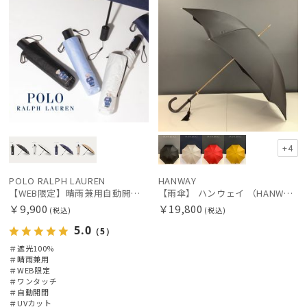
+4
POLO RALPH LAUREN
HANWAY
【WEB限定】晴雨兼用自動開閉日傘 ポロ ラルフ ローレン（POLO RALPH LAUREN）ベア 遮光100 UV100 ワンタッチ開閉
【雨傘】 ハンウェイ （HANWAY） Couturier クチュリエ 長傘 日本製
￥9,900
￥19,800
(税込)
(税込)
5.0
（5）
＃遮光100%
＃晴雨兼用
＃WEB限定
＃ワンタッチ
＃自動開閉
＃UVカット