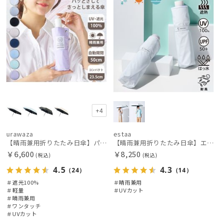
+4
urawaza
estaa
【晴雨兼用折りたたみ日傘】パッとさして、サッとしまえる傘コワザ(kowaza) プレーン 50 遮光100% UV100% 自動開閉傘 ワンタッチ
【晴雨兼用折りたたみ日傘】エスタ(estaa)REIKYAKUパラソル 大きめ60㎝ 世界初の放射冷却素材ラディクール 遮光100 UV100 耐風
￥6,600
￥8,250
(税込)
(税込)
4.5
4.3
（24）
（14）
＃遮光100%
＃晴雨兼用
＃軽量
＃UVカット
＃晴雨兼用
＃ワンタッチ
＃UVカット