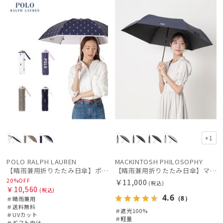
ギフト
WOME
荷
ル
料
荷
料
X
向け
N
+1
POLO RALPH LAUREN
MACKINTOSH PHILOSOPHY
【晴雨兼用折りたたみ日傘】ポロ ラルフ ローレン (POLO RALPH LAUREN) カラーベア 遮光 遮熱 UV 晴雨兼用
【晴雨兼用折りたたみ日傘】マッキントッシュ フィロソフィー (MACKINTOSH PHILOSOPHY) バーブレラ サンプロテクト（SUNPROTECT）自動開閉 遮光100
20%OFF
￥11,000
(税込)
￥10,560
(税込)
4.6
（8）
＃晴雨兼用
＃送料無料
＃遮光100%
＃UVカット
＃軽量
＃ギフト向け