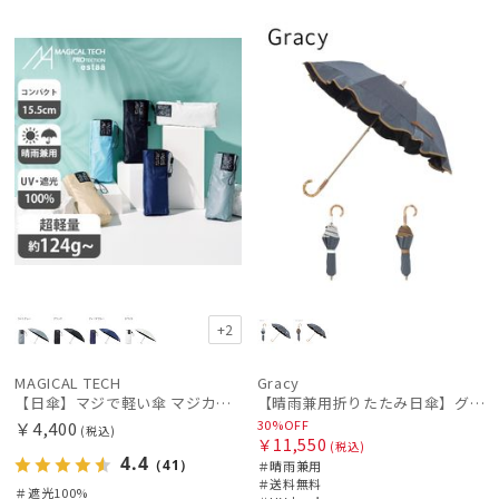
再入
UNISE
予約
再入
セー
送料無
ギフト
WOME
荷
X
荷
ル
料
向け
N
+2
MAGICAL TECH
Gracy
【日傘】マジで軽い傘 マジカルテックプロテクション(MAGICAL TECH PROTECTION)5flat 晴雨兼用傘折りたたみ日傘 一級遮光100% UV 軽量 コンパクト持ち運びに便利 人気
【晴雨兼用折りたたみ日傘】グレイシー (Gracy) Denim frill 遮光99% 遮熱 UV99％ 簡単開閉
30%OFF
￥4,400
(税込)
￥11,550
(税込)
4.4
（41）
＃晴雨兼用
＃送料無料
＃遮光100%