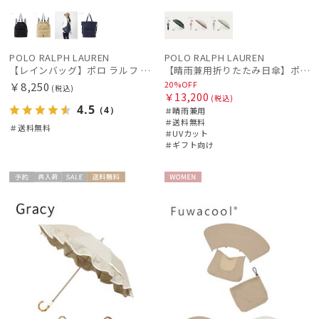
POLO RALPH LAUREN
POLO RALPH LAUREN
【レインバッグ】ポロ ラルフ ローレン (POLO RALPH LAUREN) 2WAYレインバッグ POLO PONY刺繍 撥水加工
【晴雨兼用折りたたみ日傘】ポロ ラルフ ローレン (POLO RALPH LAUREN) フローラル刺繍 遮光 遮熱 UV
20%OFF
￥8,250
(税込)
￥13,200
(税込)
4.5
（4）
＃晴雨兼用
＃送料無料
＃送料無料
＃UVカット
＃ギフト向け
予約
再入
セー
送料無
WOME
ギフト
WOME
荷
ル
料
N
向け
N