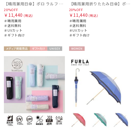
【晴雨兼用日傘】ポロ ラルフ ローレン (POLO RALPH LAUREN) 無地刺繍 簡単開閉 遮光 遮熱 UV 日本製
【晴雨兼用折りたたみ日傘】ポロ ラルフ ローレン (POLO RALPH LAUREN) 無地刺繍 遮光 遮熱 UV 晴雨兼用
20%OFF
20%OFF
￥11,440
￥11,440
(税込)
(税込)
＃晴雨兼用
＃晴雨兼用
＃送料無料
＃送料無料
＃UVカット
＃UVカット
＃ギフト向け
＃ギフト向け
メディア掲
ギフト
UNISE
WOME
載商品
向け
X
N