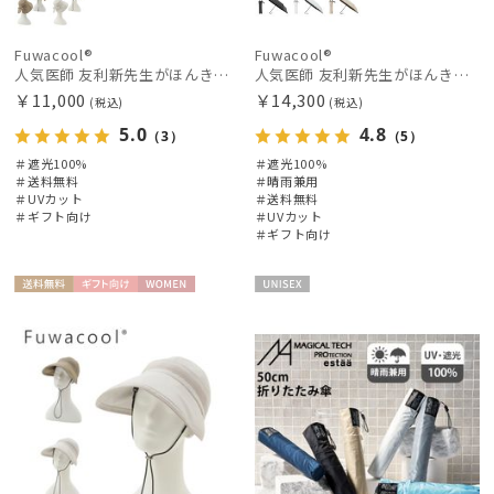
価格・割引率
Fuwacool®
Fuwacool®
人気医師 友利新先生がほんきでつくったUVカット100％帽子【遮光100％帽子】フワクール® (Fuwacool®) リボンクロッシェ
人気医師 友利新先生がほんきで作った”絶対に忘れない誰でも日傘” 55【晴雨兼用折りたたみ日傘】フワクール® (Fuwacool®) 雨の日OK 軽量 遮光100% UV100%
￥11,000
￥14,300
(税込)
(税込)
在庫表示
5.0
4.8
（3）
（5）
＃遮光100%
＃遮光100%
＃送料無料
＃晴雨兼用
販売状況
＃UVカット
＃送料無料
＃ギフト向け
＃UVカット
＃ギフト向け
入荷状況
送料無
ギフト
WOME
UNISE
料
向け
N
X