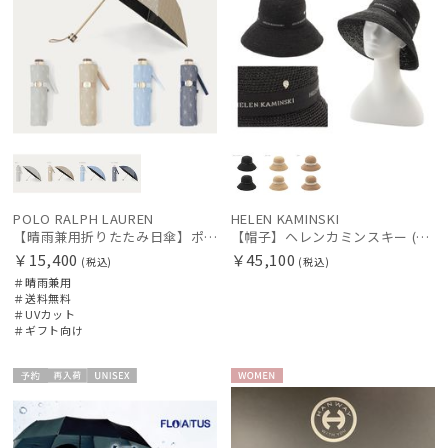
POLO RALPH LAUREN
HELEN KAMINSKI
【晴雨兼用折りたたみ日傘】ポロ ラルフ ローレン (POLO RALPH LAUREN) 先染めジャガード 遮光 UV 遮熱
【帽子】ヘレンカミンスキー (HELEN KAMINSKI) PROVENCE LOGO10 ラフィア ロゴリボン
￥15,400
￥45,100
(税込)
(税込)
＃晴雨兼用
＃送料無料
＃UVカット
＃ギフト向け
予約
再入
UNISE
WOME
荷
X
N