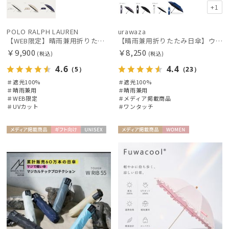
+1
POLO RALPH LAUREN
urawaza
【WEB限定】晴雨兼用折りたたみ日傘 ポロ ラルフ ローレン（POLO RALPH LAUREN）ワンポイントベア 遮光100 UV100
【晴雨兼用折りたたみ日傘】ウラワザ（urawaza）無地 55㎝ 晴雨兼用 遮光100% UV100% 自動開閉 ワンタッチ
￥9,900
￥8,250
(税込)
(税込)
4.6
4.4
（5）
（23）
＃遮光100%
＃遮光100%
＃晴雨兼用
＃晴雨兼用
＃WEB限定
＃メディア掲載商品
＃UVカット
＃ワンタッチ
メディア掲
ギフト
UNISE
メディア掲
WOME
載商品
向け
X
載商品
N