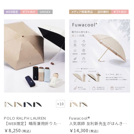
WEB限
ギフト
UNISE
メディア掲
送料無
ギフト
WOME
定
向け
X
載商品
料
向け
N
+10
POLO RALPH LAUREN
Fuwacool®
【WEB限定】晴雨兼用折りたたみ日傘 ポロ ラルフ ローレン ポロポニー刺繍 POLO BEAR 雨の日OK 遮光100% 遮熱 簡単開閉 UV100% 晴雨兼用
人気医師 友利新先生がほんきで作った”絶対に忘れない誰でも日傘” 55【晴雨兼用折りたたみ日傘】フワクール® (Fuwacool®) 雨の日OK 軽量 遮光100% UV100%
￥8,250
￥14,300
(税込)
(税込)