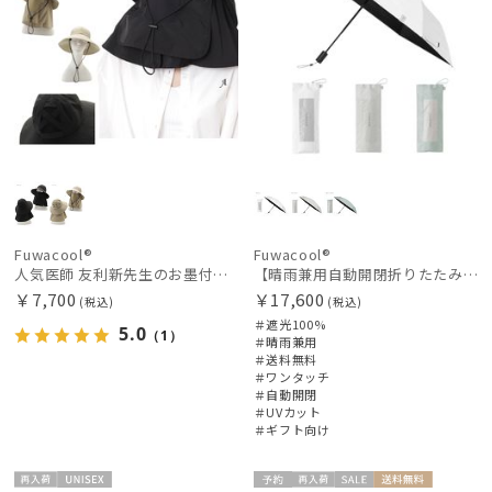
Fuwacool®
Fuwacool®
人気医師 友利新先生のお墨付き！【遮光100％帽子】フワクール® (Fuwacool®) 日差しを完全遮断バッククロスハット 遮光100 UV100
【晴雨兼用自動開閉折りたたみ日傘】フワクール®（Fuwacool®）ワンポイントロゴ 遮光100 UV100 ワンタッチ開閉
￥7,700
￥17,600
(税込)
(税込)
＃遮光100%
5.0
（1）
＃晴雨兼用
＃送料無料
＃ワンタッチ
＃自動開閉
＃UVカット
＃ギフト向け