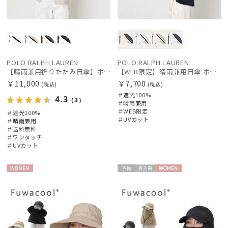
POLO RALPH LAUREN
POLO RALPH LAUREN
【晴雨兼用折りたたみ日傘】ポロ ラルフ ローレン (POLO RALPH LAUREN) ポロベア 遮光100% UVメンズ日傘 自動開閉
【WEB限定】晴雨兼用日傘 ポロ ラルフ ローレン（POLO RALPH LAUREN）オーバーロック刺繍 遮光100 UV100
￥11,000
￥7,700
(税込)
(税込)
＃遮光100%
4.3
（3）
＃晴雨兼用
＃WEB限定
＃遮光100%
＃UVカット
＃晴雨兼用
＃送料無料
＃ワンタッチ
＃UVカット
WOME
予約
再入
WOME
N
荷
N