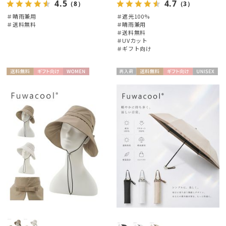
4.5
4.7
（8）
（3）
＃晴雨兼用
＃遮光100%
＃送料無料
＃晴雨兼用
＃送料無料
＃UVカット
＃ギフト向け
絞り込み
送料無
ギフト
WOME
再入
送料無
ギフト
UNISE
料
向け
N
荷
料
向け
X
レディース
メンズ
キッズ
カテゴリー
ブランド
カラー