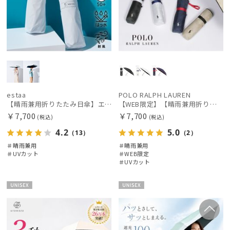
estaa
POLO RALPH LAUREN
【晴雨兼用折りたたみ日傘】エスタ(estaa)REIKYAKUパラソル 54㎝ 世界初の放射冷却素材ラディクール 遮光100 UV100 耐風
【WEB限定】【晴雨兼用折りたたみ日傘】ポロ ラルフ ローレン (POLO RALPH LAUREN) 遮熱 UV 晴雨兼用
￥7,700
￥7,700
(税込)
(税込)
4.2
5.0
（13）
（2）
＃晴雨兼用
＃晴雨兼用
＃UVカット
＃WEB限定
＃UVカット
UNISE
UNISE
X
X