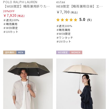
POLO RALPH LAUREN
estaa
【WEB限定】晴雨兼用折りたたみ日傘 ポロ ラルフ ローレン（POLO RALPH LAUREN）シャンブレーレース 遮光100 UV100
WEB限定【晴雨兼用日傘】エスタ(estaa)REIKYAKUパラソル 55㎝ ラディクール 遮光100 UV100 ボタンジャンプ
20%OFF
￥7,700
(税込)
￥7,920
(税込)
5.0
（5）
＃遮光100%
＃晴雨兼用
＃遮光100%
＃WEB限定
＃晴雨兼用
＃UVカット
＃WEB限定
＃ワンタッチ
＃UVカット
送料無
MEN
WEB限
WOME
料
定
N