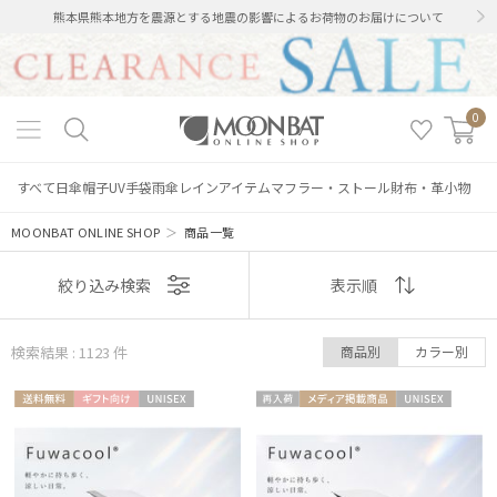
熊本県熊本地方を震源とする地震の影響によるお荷物のお届けについて
0
すべて
日傘
帽子
UV手袋
雨傘
レインアイテム
マフラー・ストール
財布・革小物
MOONBAT ONLINE SHOP
＞
商品一覧
表示
絞り込み検索
表示順
順
検索結果 : 1123
件
商品別
カラー別
おすすめ
送料無
ギフト
UNISE
再入
メディア掲
UNISE
新着
料
向け
X
荷
載商品
X
価格の高い
順