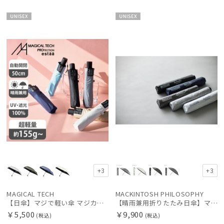
UNISE
UNISE
X
X
+3
+3
MAGICAL TECH
MACKINTOSH PHILOSOPHY
【日傘】マジで軽い傘 マジカルテックプロテクション(MAGICAL TECH PROTECTION) 50cm 晴雨兼用傘自動開閉折りたたみ日傘 一級遮光100% UV 軽量 機能性 人気
【晴雨兼用折りたたみ日傘】マッキントッシュ フィロソフィー(MACKINTOSH PHILOSOPHY) バーブレラ サンプロテクトシリーズ（SUNPROTECT）無地 軽量 遮熱 遮光100 55
￥5,500
￥9,900
(税込)
(税込)