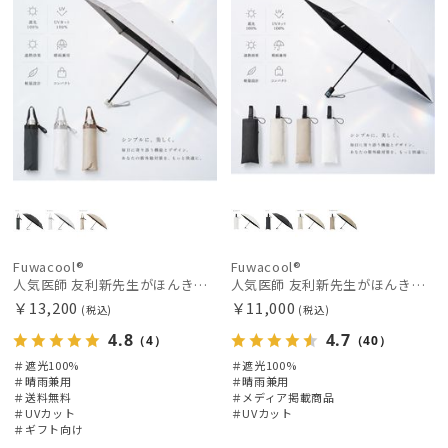
価格の低い
順
人気順
売上点数順
お気に入り
順
Fuwacool®
Fuwacool®
人気医師 友利新先生がほんきで作った”絶対に忘れない誰でも日傘” 50【晴雨兼用折りたたみ日傘】フワクール® (Fuwacool®) 雨の日OK 軽量 遮光100% UV100%
人気医師 友利新先生がほんきで作った”絶対に忘れない誰でも日傘”ワンタッチ開閉日傘【晴雨兼用折りたたみ日傘】フワクール® (Fuwacool®) 雨の日OK 軽量 遮光100% UV100％
￥13,200
￥11,000
(税込)
(税込)
4.8
4.7
（4）
（40）
＃遮光100%
＃遮光100%
＃晴雨兼用
＃晴雨兼用
＃送料無料
＃メディア掲載商品
＃UVカット
＃UVカット
＃ギフト向け