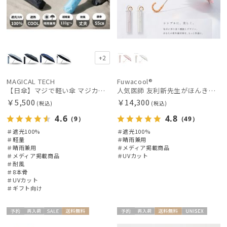
+2
MAGICAL TECH
Fuwacool®
【日傘】マジで軽い傘 マジカルテックプロテクション（MAGICAL TECH PROTECTION）Tough W rib55cm 耐風 軽量 遮光100
人気医師 友利新先生がほんきで作った”絶対に忘れない誰でも日傘” エレガント派のバンブーフリル【晴雨兼用折日傘】フワクール® (Fuwacool®) 雨の日OK 軽量 遮光100% UV100％
￥5,500
￥14,300
(税込)
(税込)
4.6
4.8
（9）
（49）
＃遮光100%
＃遮光100%
＃軽量
＃晴雨兼用
＃晴雨兼用
＃メディア掲載商品
＃メディア掲載商品
＃UVカット
＃耐風
＃8本骨
＃UVカット
＃ギフト向け
予約
再入
セー
送料無
予約
再入
送料無
UNISE