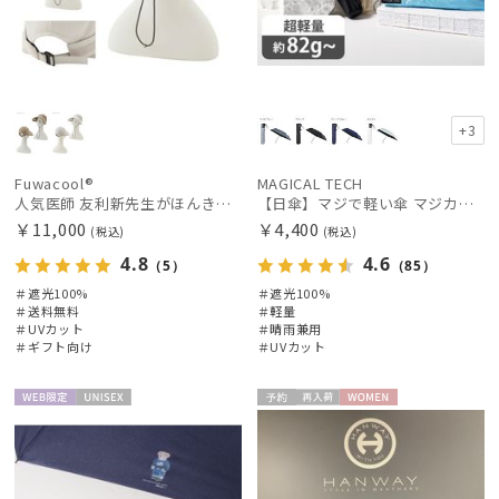
+3
Fuwacool®
MAGICAL TECH
人気医師 友利新先生がほんきでつくったUVカット100％帽子【遮光100％帽子】フワクール® (Fuwacool®) ジョッキーサンバイザー
【日傘】マジで軽い傘 マジカルテックプロテクション(MAGICAL TECH PROTECTION)50cm 晴雨兼用傘折りたたみ日傘 一級遮光100% UV 軽量 人気 レディース メンズ
￥11,000
￥4,400
(税込)
(税込)
4.8
4.6
（5）
（85）
＃遮光100%
＃遮光100%
＃送料無料
＃軽量
＃UVカット
＃晴雨兼用
＃ギフト向け
＃UVカット
WEB限
UNISE
予約
再入
WOME
定
X
荷
N