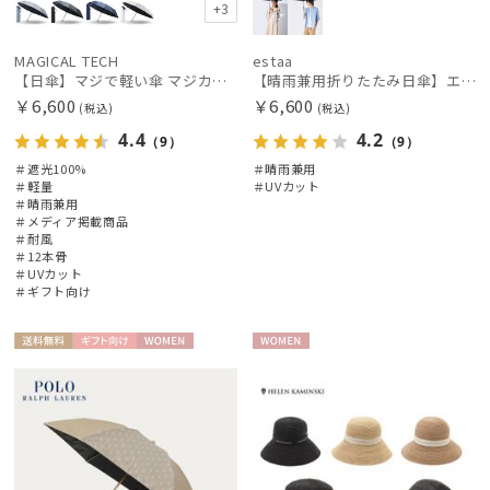
+3
MAGICAL TECH
estaa
【日傘】マジで軽い傘 マジカルテックプロテクション（MAGICAL TECH PROTECTION）Tough 12 rib55cm
【晴雨兼用折りたたみ日傘】エスタ(estaa)REIKYAKUパラソル 50㎝ 世界初の放射冷却素材ラディクール 遮光100 UV100
￥6,600
￥6,600
(税込)
(税込)
4.4
4.2
（9）
（9）
＃遮光100%
＃晴雨兼用
＃軽量
＃UVカット
＃晴雨兼用
＃メディア掲載商品
＃耐風
＃12本骨
＃UVカット
＃ギフト向け
送料無
ギフト
WOME
WOME
料
向け
N
N