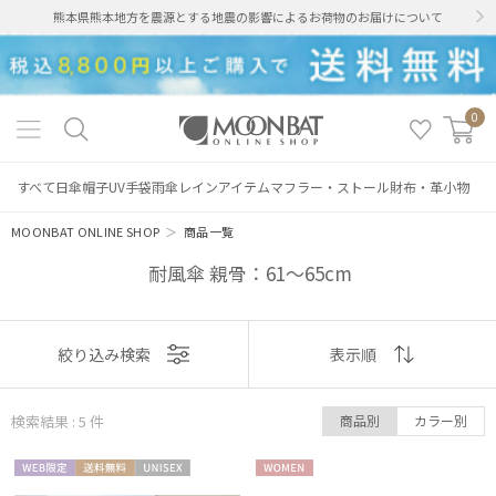
熊本県熊本地方を震源とする地震の影響によるお荷物のお届けについて
0
すべて
日傘
帽子
UV手袋
雨傘
レインアイテム
マフラー・ストール
財布・革小物
MOONBAT ONLINE SHOP
＞
商品一覧
耐風傘 親骨：61～65cm
表示
絞り込み検索
表示順
順
検索結果 : 5
件
商品別
カラー別
おすすめ
絞り込み
WEB限
送料無
UNISE
WOME
新着