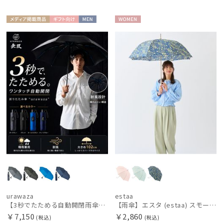
価格・割引率
メディア掲
ギフト
MEN
WOME
在庫表示
載商品
向け
N
販売状況
入荷状況
urawaza
estaa
【3秒でたためる自動開閉雨傘】urawaza 無双（ウラワザ）Auto58 ワンタッチ開閉 大きめ 耐風
【雨傘】エスタ (estaa) スモールガーデン 耐風傘 ジャンプ傘 晴雨兼用 UV対応
￥7,150
￥2,860
(税込)
(税込)