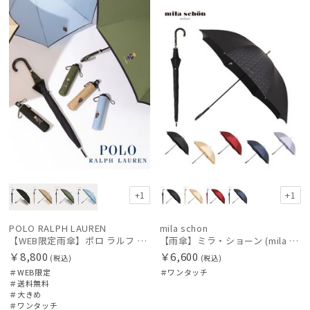
定
料
X
N
価格の高い
順
価格の低い
レディース
メンズ
キッズ
順
カテゴリー
人気順
売上点数順
ブランド
お気に入り
順
傘機能
+1
+1
その他
POLO RALPH LAUREN
mila schon
【WEB限定雨傘】ポロ ラルフ ローレン（POLO RALPH LAUREN）FLAG ベア
【雨傘】ミラ・ショーン (mila schon) ロゴジャガード ジャンプ式 耐風傘 親骨：65cm
￥8,800
￥6,600
(税込)
(税込)
カラー
＃WEB限定
＃ワンタッチ
＃送料無料
＃大きめ
＃ワンタッチ