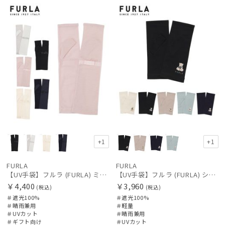
向け
N
向け
N
レディース
メンズ
キッズ
価格の高い
順
価格の低い
カテゴリー
順
人気順
ブランド
売上点数順
傘機能
お気に入り
順
手袋・アームカバー
+1
+1
FURLA
FURLA
その他
【UV手袋】フルラ (FURLA) ミディアム ＵＶ手袋 リボン 指無し
【UV手袋】フルラ (FURLA) ショート ＵＶ手袋 ハートベア 指無し
￥4,400
￥3,960
(税込)
(税込)
＃遮光100%
＃遮光100%
カラー
＃晴雨兼用
＃軽量
＃UVカット
＃晴雨兼用
＃ギフト向け
＃UVカット