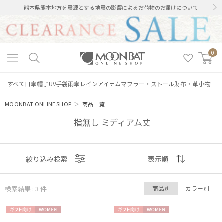
熊本県熊本地方を震源とする地震の影響によるお荷物のお届けについて
0
すべて
日傘
帽子
UV手袋
雨傘
レインアイテム
マフラー・ストール
財布・革小物
MOONBAT ONLINE SHOP
＞
商品一覧
指無し ミディアム丈
表示
絞り込み検索
表示順
順
絞り込み
検索結果 : 3
件
商品別
カラー別
おすすめ
ギフト
WOME
ギフト
WOME
新着