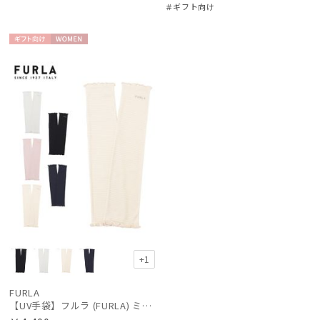
価格・割引率
＃ギフト向け
ギフト
WOME
在庫表示
向け
N
販売状況
入荷状況
+1
FURLA
【UV手袋】フルラ (FURLA) ミディアム ＵＶ手袋 フリル 指無し