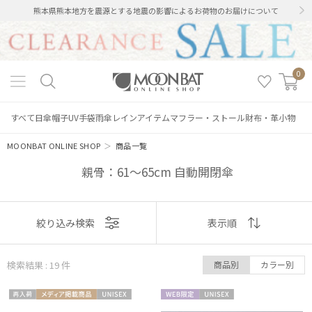
熊本県熊本地方を震源とする地震の影響によるお荷物のお届けについて
0
すべて
日傘
帽子
UV手袋
雨傘
レインアイテム
マフラー・ストール
財布・革小物
MOONBAT ONLINE SHOP
＞
商品一覧
親骨：61～65cm 自動開閉傘
表示
絞り込み検索
表示順
順
検索結果 : 19
件
商品別
カラー別
おすすめ
再入
メディア掲
UNISE
WEB限
UNISE
新着