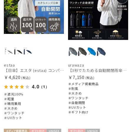
estaa
urawaza
【日傘】エスタ (estaa) コンパクトワイド58 自動開閉傘 折りたたみ傘 軽量 晴雨兼用 遮光100％ UV100%
【3秒でたためる自動開閉雨傘】urawaza 無双（ウラワザ）Auto58 ワンタッチ開閉 大きめ 耐風
￥4,620
￥7,150
(税込)
(税込)
＃メディア掲載商品
4.0
（1）
＃耐風
＃大きめ
＃遮光100%
＃ワンタッチ
＃軽量
＃自動開閉
＃晴雨兼用
＃UVカット
＃大きめ
＃ギフト向け
＃ワンタッチ
＃UVカット