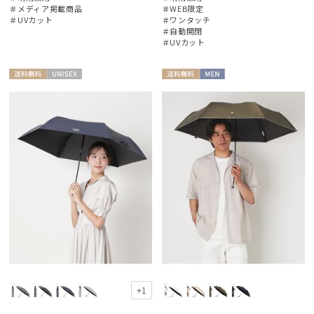
＃メディア掲載商品
＃WEB限定
＃UVカット
＃ワンタッチ
＃自動開閉
レディース
メンズ
キッズ
＃UVカット
カテゴリー
送料無
UNISE
送料無
MEN
料
X
料
ブランド
傘機能
帽子
手袋・アームカバー
+1
その他