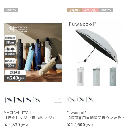
UNISE
送料無
ギフト
UNISE
X
料
向け
X
+2
MAGICAL TECH
Fuwacool®
【日傘】マジで軽い傘 マジカルテックプロテクション(MAGICAL TECH PROTECTION) 58cm 晴雨兼用傘自動開閉折りたたみ日傘 一級遮光100% UV 軽量 機能性 大きめ 人気
【晴雨兼用自動開閉折りたたみ日傘】フワクール®（Fuwacool®）ダブルライン 遮光100 UV100 ワンタッチ開閉
￥5,830
￥17,600
(税込)
(税込)