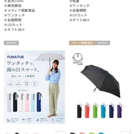
＃遮光100%
＃軽量
＃晴雨兼用
＃ワンタッチ
＃メディア掲載商品
＃自動開閉
＃ワンタッチ
＃UVカット
＃自動開閉
＃ギフト向け
＃UVカット
＃ギフト向け
UNISE
メディア掲
UNISE
X
載商品
X