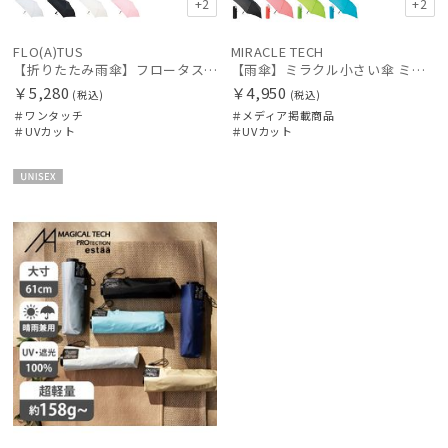
+2
+2
FLO(A)TUS
MIRACLE TECH
【折りたたみ雨傘】フロータス（FLO(A)TUS）プレーン60 超撥水傘 晴雨兼用 UV対応 自動開閉 大きめ
【雨傘】ミラクル小さい傘 ミラクルテック (MIRACLE TECH) 自動開閉傘 最小折りたたみ傘 晴雨兼用 UV レディース メンズ ユニセックス
￥5,280
￥4,950
(税込)
(税込)
＃ワンタッチ
＃メディア掲載商品
＃UVカット
＃UVカット
UNISE
X