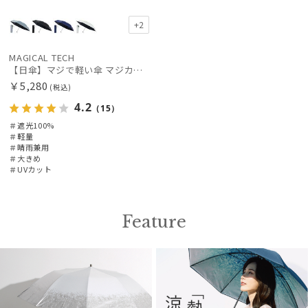
+2
MAGICAL TECH
【日傘】マジで軽い傘 マジカルテックプロテクション(MAGICAL TECH PROTECTION)61cm 晴雨兼用傘折りたたみ日傘 一級遮光100% UV 軽量 人気 大きめ
￥5,280
(税込)
4.2
（15）
＃遮光100%
＃軽量
＃晴雨兼用
＃大きめ
＃UVカット
Feature