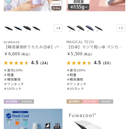
+4
+3
urawaza
MAGICAL TECH
【晴雨兼用折りたたみ日傘】パッとさして、サッとしまえる傘コワザ(kowaza) プレーン 50 遮光100% UV100% 自動開閉傘 ワンタッチ
【日傘】マジで軽い傘 マジカルテックプロテクション(MAGICAL TECH PROTECTION) 50cm 晴雨兼用傘自動開閉折りたたみ日傘 一級遮光100% UV 軽量 機能性 人気
￥6,600
￥5,500
(税込)
(税込)
4.5
4.5
（24）
（23）
＃遮光100%
＃遮光100%
＃軽量
＃軽量
＃晴雨兼用
＃晴雨兼用
＃ワンタッチ
＃ワンタッチ
＃UVカット
＃UVカット
WEB限
UNISE
送料無
ギフト
UNISE
定
X
料
向け
X