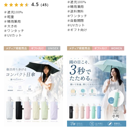
＃遮光100%
4.5
（45）
＃晴雨兼用
＃送料無料
＃遮光100%
＃ワンタッチ
＃軽量
＃自動開閉
＃晴雨兼用
＃UVカット
＃大きめ
＃ギフト向け
＃ワンタッチ
＃UVカット
メディア掲
ギフト
UNISE
メディア掲
ギフト
WOME
載商品
向け
X
載商品
向け
N