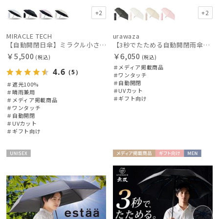
+2
+2
MIRACLE TECH
urawaza
【自動開閉日傘】ミラクル小さい傘 ミラクルテックプロ (MIRACLE TECH Pro) 晴雨兼用 遮光100 ワンタッチ開閉
【3秒でたためる自動開閉雨傘】urawaza 小町（ウラワザ）Auto plane50 ワンタッチ開閉
￥5,500
￥6,050
(税込)
(税込)
＃メディア掲載商品
4.6
（5）
＃ワンタッチ
＃自動開閉
＃遮光100%
＃UVカット
＃晴雨兼用
＃ギフト向け
＃メディア掲載商品
＃ワンタッチ
＃自動開閉
＃UVカット
＃ギフト向け
UNISE
メディア掲
ギフト
MEN
X
載商品
向け