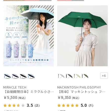
メディア掲
ギフト
UNISE
ギフト
UNISE
載商品
向け
X
向け
X
+6
MIRACLE TECH
MACKINTOSH PHILOSOPHY
【自動開閉日傘】ミラクル小さい傘 ミラクルテックプロ (MIRACLE TECH Pro) カラフルドット 晴雨兼用 遮光100 ワンタッチ開閉
【雨傘】マッキントッシュ フィロソフィー (MACKINTOSH PHILOSOPHY) Birbrella AUTO-JUMP バーブレラ 自動開閉 折りたたみ
￥5,500
￥9,350
(税込)
(税込)
3.5
5.0
（2）
（1）