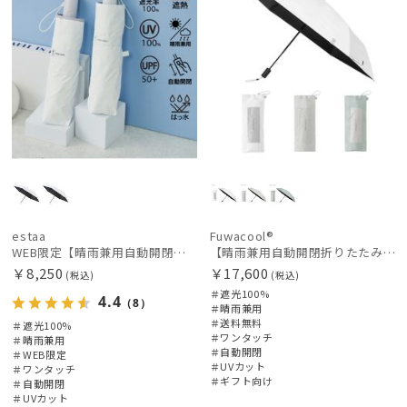
estaa
Fuwacool®
WEB限定【晴雨兼用自動開閉日傘】エスタ(estaa)REIKYAKUパラソル 55㎝ ラディクール 遮光100 UV100 ワンタッチ開閉
【晴雨兼用自動開閉折りたたみ日傘】フワクール®（Fuwacool®）ワンポイントロゴ 遮光100 UV100 ワンタッチ開閉
￥8,250
￥17,600
(税込)
(税込)
＃遮光100%
4.4
（8）
＃晴雨兼用
＃送料無料
＃遮光100%
＃ワンタッチ
＃晴雨兼用
＃自動開閉
＃WEB限定
＃UVカット
＃ワンタッチ
＃ギフト向け
＃自動開閉
＃UVカット