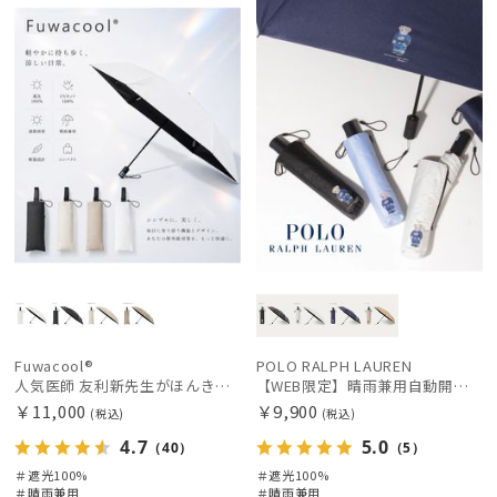
荷
載商品
X
定
X
価格の高い
順
価格の低い
順
人気順
売上点数順
お気に入り
順
Fuwacool®
POLO RALPH LAUREN
人気医師 友利新先生がほんきで作った”絶対に忘れない誰でも日傘”ワンタッチ開閉日傘【晴雨兼用折りたたみ日傘】フワクール® (Fuwacool®) 雨の日OK 軽量 遮光100% UV100％
【WEB限定】晴雨兼用自動開閉日傘 ポロ ラルフ ローレン（POLO RALPH LAUREN）ベア 遮光100 UV100 ワンタッチ開閉
￥11,000
￥9,900
絞り込み
(税込)
(税込)
4.7
5.0
（40）
（5）
＃遮光100%
＃遮光100%
＃晴雨兼用
＃晴雨兼用