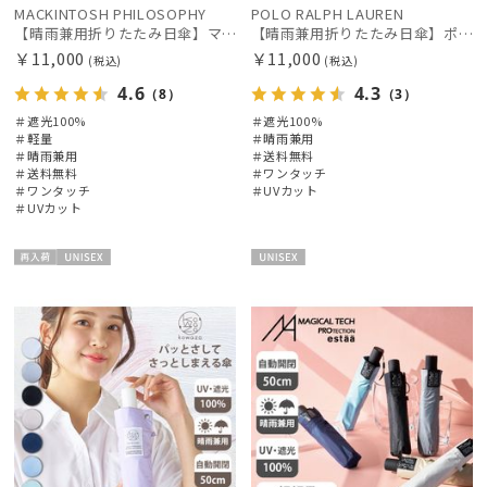
MACKINTOSH PHILOSOPHY
POLO RALPH LAUREN
カラー
【晴雨兼用折りたたみ日傘】マッキントッシュ フィロソフィー (MACKINTOSH PHILOSOPHY) バーブレラ サンプロテクト（SUNPROTECT）自動開閉 遮光100
【晴雨兼用折りたたみ日傘】ポロ ラルフ ローレン (POLO RALPH LAUREN) ポロベア 遮光100% UVメンズ日傘 自動開閉
￥11,000
￥11,000
(税込)
(税込)
4.6
4.3
（8）
（3）
価格・割引率
＃遮光100%
＃遮光100%
＃軽量
＃晴雨兼用
＃晴雨兼用
＃送料無料
在庫表示
＃送料無料
＃ワンタッチ
＃ワンタッチ
＃UVカット
＃UVカット
販売状況
再入
UNISE
UNISE
荷
X
X
入荷状況