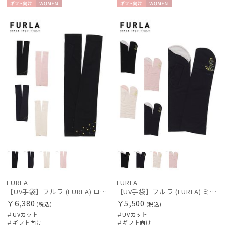
ギフト
WOME
ギフト
WOME
その他
向け
N
向け
N
カラー
価格・割引率
在庫表示
販売状況
入荷状況
FURLA
FURLA
【UV手袋】フルラ (FURLA) ロング ＵＶ手袋 ミモザ 指無し 接触冷感
【UV手袋】フルラ (FURLA) ミディアム ＵＶ手袋 ミモザ 指無し 接触冷感
￥6,380
￥5,500
(税込)
(税込)
＃UVカット
＃UVカット
＃ギフト向け
＃ギフト向け