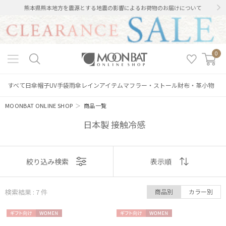
熊本県熊本地方を震源とする地震の影響によるお荷物のお届けについて
0
すべて
日傘
帽子
UV手袋
雨傘
レインアイテム
マフラー・ストール
財布・革小物
MOONBAT ONLINE SHOP
＞
商品一覧
日本製 接触冷感
表示
絞り込み検索
表示順
順
検索結果 : 7
件
商品別
カラー別
おすすめ
絞り込み
ギフト
WOME
ギフト
WOME
新着