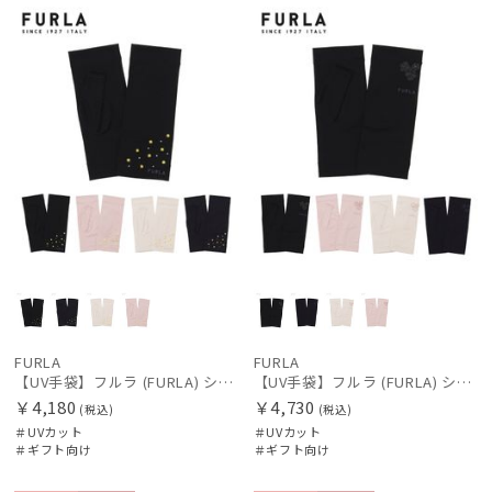
向け
N
向け
N
価格の高い
順
価格の低い
順
レディース
メンズ
キッズ
人気順
カテゴリー
売上点数順
お気に入り
ブランド
順
傘機能
FURLA
FURLA
【UV手袋】フルラ (FURLA) ショート ＵＶ手袋 ミモザ 指無し 接触冷感
【UV手袋】フルラ (FURLA) ショート ＵＶ手袋 シアーフラワー 指無し 接触冷感
帽子
￥4,180
￥4,730
(税込)
(税込)
＃UVカット
＃UVカット
＃ギフト向け
＃ギフト向け
手袋・アームカバー