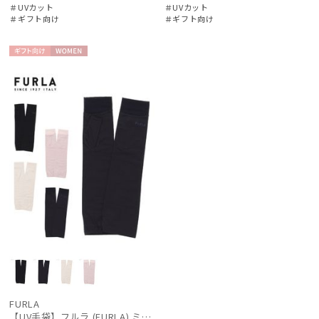
＃UVカット
＃UVカット
＃ギフト向け
＃ギフト向け
ギフト
WOME
向け
N
FURLA
【UV手袋】フルラ (FURLA) ミディアム ＵＶ手袋 ロゴ刺繍 指無し 接触冷感