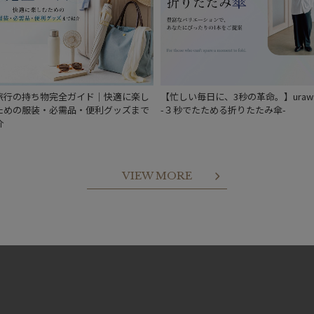
旅行の持ち物完全ガイド｜快適に楽し
【忙しい毎日に、3秒の革命。】urawa
ための服装・必需品・便利グッズまで
-３秒でたためる折りたたみ傘-
介
VIEW MORE