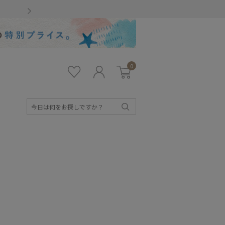
Gmailをお使いのお客様
0
お気
ロ
カー
に入
グ
ト
り
イ
ン
検
索
キッズ