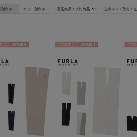
ブランド
傘機能
品別表示
カラー別表示
通常商品＋予約商品
在庫あり＋取寄＋在
FURLA
晴雨兼用
遮
(244)
フルラ
一級遮光
UV
(165)
(2
耐風傘
ジャ
(6)
向け
WOMEN
ギフト向け
WOMEN
ギフト
暑さ対策
紫外
(244)
親骨：～50cm
親骨
55c
(211)
簡単開閉傘
3秒
(61)
(2)
帽子
ウォッシャブル
遮