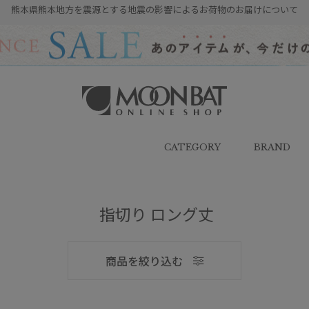
熊本県熊本地方を震源とする地震の影響によるお荷物のお届けについて
雨傘・日傘・マフラー・ストール・
帽子の通販｜MOONBAT ONLINE
SHOP（ムーンバットオンラインシ
CATEGORY
BRAND
ョップ）
指切り ロング丈
メンズ
商品を絞り込む
ブランド