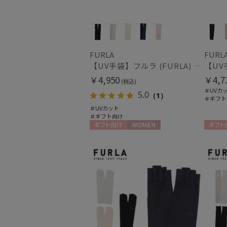
FURLA
FURL
【UV手袋】フルラ (FURLA) ロング ＵＶ手袋 リボン 指無し
￥4,950
￥4,7
(税込)
＃UVカ
5.0
（1）
＃ギフト
＃UVカット
＃ギフト向け
ギフト向け
WOMEN
ギフト