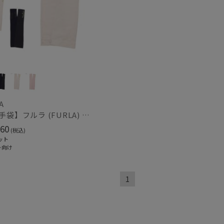
A
【UV手袋】フルラ (FURLA) ロング ＵＶ手袋 ミモザ 指無し 接触冷感
60
(税込)
ット
ト向け
～
1
～