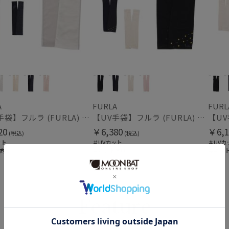
め
(114)
カラー
価格・割引率
A
FURLA
FURL
【UV手袋】フルラ (FURLA) ロング ＵＶ手袋 ロゴ刺繍 指無し
【UV手袋】フルラ (FURLA) ロング ＵＶ手袋 ミモザ 指無し 接触冷感
20
￥6,380
￥6,1
(税込)
(税込)
価格 (円)
ット
＃UVカット
＃UVカ
向け
＃ギフト向け
＃ギフ
割引率 (%)
Feature