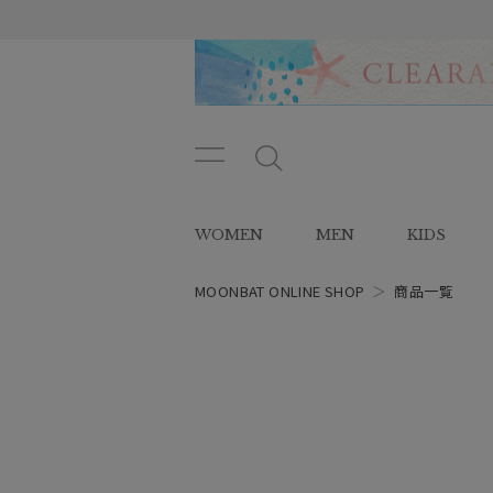
メニ
メ
ュー
ニ
ボタ
ュ
WOMEN
MEN
KIDS
ン
ー
ボ
タ
MOONBAT ONLINE SHOP
＞
商品一覧
ン
レディース
スタイル