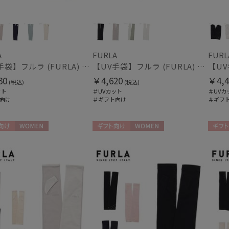
(16)
紫外線対策
暑さ
(33)
A
FURLA
FURL
【UV手袋】フルラ (FURLA) ロング ＵＶ手袋 ハートベア 指無し
【UV手袋】フルラ (FURLA) ロング ＵＶ手袋 FURLAロゴ 指無し
手袋・アームカバー
30
￥4,620
￥4,4
(税込)
(税込)
紫外線対策
接触
(25)
ット
＃UVカット
＃UVカ
向け
＃ギフト向け
＃ギフ
ミディアム丈
ロン
(7)
指切り
指無
(2)
向け
WOMEN
ギフト向け
WOMEN
ギフト
その他
WEB限定
メデ
(19)
(24)
ギフトにおすす