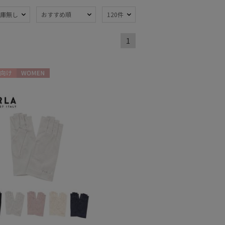
庫無し
おすすめ順
120件
熱
遮光
(203)
(144)
1
軽量
73)
(85)
ンプ式
超撥水
(8)
(5)
向け
WOMEN
線対策
自動開閉傘
(248)
(11)
：51～
親骨：56～
m
60cm
(42)
(21)
でたためる
ギフトにおすす
め
(3)
熱
遮光
(25)
(31)