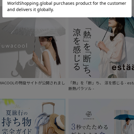
在庫表示
在庫あり
販売状況
通常
入荷状況
予約
新着
UWACOOLの特設サイトが公開されまし
「熱」を「断」ち、 涼を感じる - est
。
断熱パラソル -