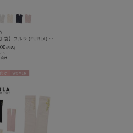
対策
サイズ調整
(31)
(25)
A
【UV手袋】フルラ (FURLA) ショート ＵＶ手袋 ロゴ刺繍 指切り
00
(税込)
冷感
ショート丈
(7)
(12)
ット
ト向け
グ丈
5本指
(6)
(2)
し
UVカット
(21)
(25)
向け
WOMEN
ィアで話題
日本製
(27)