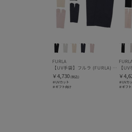
FURLA
FURL
【UV手袋】フルラ (FURLA) ミディアム ＵＶ手袋 ロゴ刺繍 指切り
￥4,730
￥4,6
(税込)
＃UVカット
＃UVカ
＃ギフト向け
＃ギフト