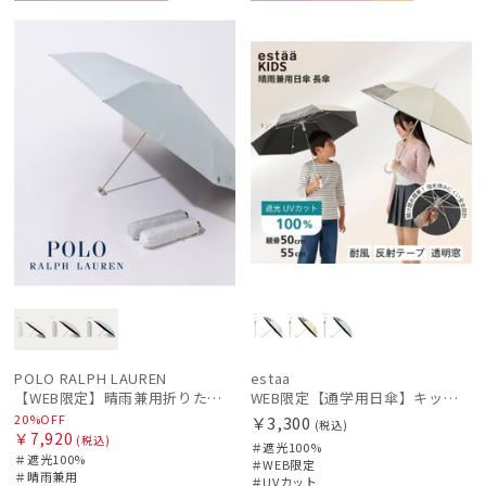
セー
WEB限
WOME
WEB限
ギフト
KIDS
ル
定
N
定
向け
POLO RALPH LAUREN
estaa
【WEB限定】晴雨兼用折りたたみ日傘 ポロ ラルフ ローレン（POLO RALPH LAUREN）シャンブレー刺繍 遮光100 UV100
WEB限定【通学用日傘】キッズ日傘 プレーン 遮光100 UV100 耐風
20%OFF
￥3,300
(税込)
￥7,920
(税込)
＃遮光100%
＃遮光100%
＃WEB限定
＃晴雨兼用
＃UVカット