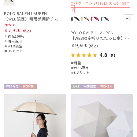
OFFクーポン 8月18日(火)10：59ま
で
価格・割引率
POLO RALPH LAUREN
+2
【WEB限定】晴雨兼用折りたたみ日傘 ポロ ラルフ ローレン（POLO RALPH LAUREN）シャンブレーレース 遮光100 UV100
20%OFF
￥7,920
在庫表示
(税込)
POLO RALPH LAUREN
＃遮光100%
【WEB限定折りたたみ日傘】ポロ ラルフ ローレン(POLO RALPH LAUREN)ワンポイントポロ刺繍×サコッシュ 遮光100% UV100%
＃晴雨兼用
￥9,900
＃WEB限定
(税込)
販売状況
＃UVカット
4.8
（9）
＃軽量
＃WEB限定
入荷状況
＃UVカット
WEB限
WOME
セー
WEB限
WOME
定
N
ル
定
N