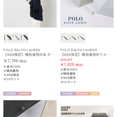
POLO RALPH LAUREN
POLO RALPH LAUREN
【WEB限定】晴雨兼用日傘 ポロ ラルフ ローレン（POLO RALPH LAUREN）オーバーロック刺繍 遮光100 UV100
【WEB限定】晴雨兼用折りたたみ日傘 ポロ ラルフ ローレン（POLO RALPH LAUREN）ストライプ刺繍 遮光100 UV100
20%OFF
￥7,700
(税込)
￥7,920
(税込)
＃遮光100%
＃遮光100%
＃晴雨兼用
＃晴雨兼用
＃WEB限定
＃WEB限定
＃UVカット
＃UVカット
WEB限
WOME
WEB限
ギフト
KIDS
定
N
定
向け