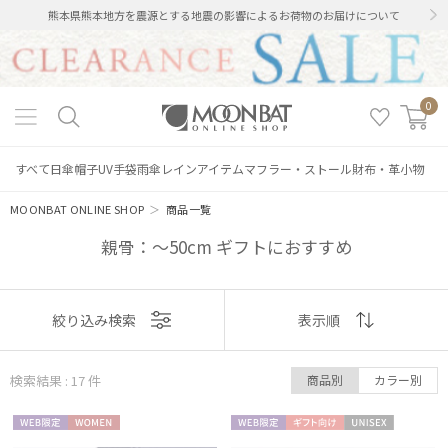
熊本県熊本地方を震源とする地震の影響によるお荷物のお届けについて
0
すべて
日傘
帽子
UV手袋
雨傘
レインアイテム
マフラー・ストール
財布・革小物
MOONBAT ONLINE SHOP
＞
商品一覧
親骨：～50cm ギフトにおすすめ
表示
絞り込み検索
表示順
順
検索結果 : 17
件
商品別
カラー別
おすすめ
WEB限
WOME
WEB限
ギフト
UNISE
新着