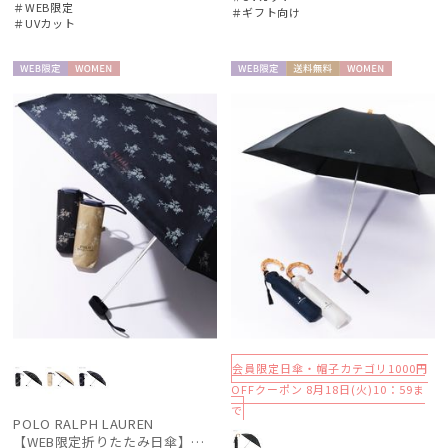
＃WEB限定
＃ギフト向け
＃UVカット
WEB限
WOME
WEB限
送料無
WOME
定
N
定
料
N
会員限定日傘・帽子カテゴリ1000円
OFFクーポン 8月18日(火)10：59ま
で
POLO RALPH LAUREN
【WEB限定折りたたみ日傘】ポロ ラルフ ローレン(POLO RALPH LAUREN)フローラル 晴雨兼用折りたたみ日傘 1級遮光