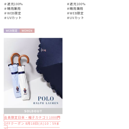
＃遮光100%
＃遮光100%
＃晴雨兼用
＃晴雨兼用
＃WEB限定
＃WEB限定
＃UVカット
＃UVカット
WEB限
WOME
定
N
SOLDOUT
会員限定日傘・帽子カテゴリ1000円
OFFクーポン 8月18日(火)10：59ま