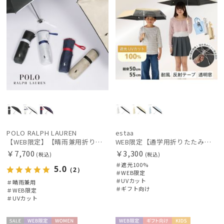
POLO RALPH LAUREN
estaa
【WEB限定】【晴雨兼用折りたたみ日傘】ポロ ラルフ ローレン (POLO RALPH LAUREN) 遮熱 UV 晴雨兼用
WEB限定【通学用折りたたみ日傘】キッズ日傘 プレーン 遮光100 UV100 耐風
￥7,700
￥3,300
(税込)
(税込)
＃遮光100%
5.0
（2）
＃WEB限定
＃UVカット
＃晴雨兼用
＃ギフト向け
＃WEB限定
＃UVカット