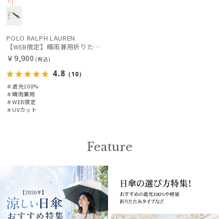
で
POLO RALPH LAUREN
【WEB限定】晴雨兼用折りたたみ日傘 ポロ ラルフ ローレン（POLO RALPH LAUREN）フリル ポロ ベア 遮光100 UV100
￥9,900
(税込)
4.8
（10）
＃遮光100%
＃晴雨兼用
＃WEB限定
＃UVカット
Feature