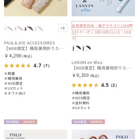
会員限定日傘・帽子カテゴリ1000円
+6
OFFクーポン 8月18日(火)10：59ま
で
PAUL&JOE ACCESSOIRES
【WEB限定】晴雨兼用折りたたみ日傘 ポール&ジョー(PAUL & JOE ACCESSOIRES)クリザンテーム/バイカラー 雨の日OK 一級遮光99.99% 遮熱 簡単開閉 UV 晴雨兼用 可愛い
￥4,290
(税込)
LANVIN en Bleu
4.7
（7）
【WEB限定】晴雨兼用折りたたみ日傘 ランバン オン ブルー (LANVIN en Bleu) バンブーフリル 雨の日OK 一級遮光99.99% 遮熱 簡単開閉 UV 晴雨兼用
＃軽量
￥9,350
(税込)
＃晴雨兼用
＃WEB限定
4.5
（2）
＃UVカット
＃晴雨兼用
＃ギフト向け
＃WEB限定
＃送料無料
＃UVカット
WEB限
WOME
WEB限
WOME
定
N
定
N