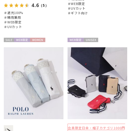
＃WEB限定
4.6
（5）
＃UVカット
＃遮光100%
＃ギフト向け
カテゴリー
＃晴雨兼用
＃WEB限定
＃UVカット
ブランド
セー
WEB限
WOME
WEB限
UNISE
ル
定
N
定
X
傘機能
マフラー・ストール・スカーフ
帽子
その他
カラー
会員限定日傘・帽子カテゴリ1000円