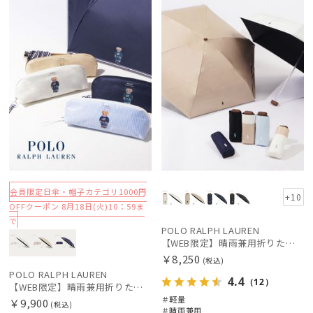
定
N
定
向け
X
価格の高い
順
価格の低い
順
人気順
売上点数順
お気に入り
順
会員限定日傘・帽子カテゴリ1000円
+10
OFFクーポン 8月18日(火)10：59ま
絞り込み
で
POLO RALPH LAUREN
【WEB限定】晴雨兼用折りたたみ日傘 ポロ ラルフ ローレン ポロポニー刺繍 POLO BEAR 雨の日OK 遮光100% 遮熱 簡単開閉 UV100% 晴雨兼用
￥8,250
(税込)
POLO RALPH LAUREN
4.4
（12）
【WEB限定】晴雨兼用折りたたみ日傘 ポロ ラルフ ローレン（POLO RALPH LAUREN）ワンポイントベア 遮光100 UV100
＃軽量
￥9,900
(税込)
レディース
メンズ
キッズ
＃晴雨兼用