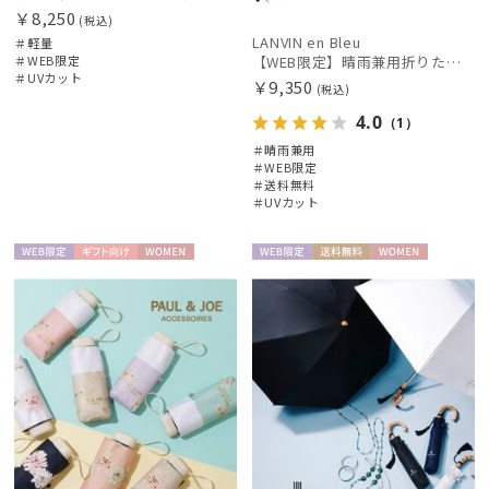
￥8,250
(税込)
LANVIN en Bleu
＃軽量
＃WEB限定
【WEB限定】晴雨兼用折りたたみ日傘ランバン オン ブルー (LANVIN en Bleu) バンブーフリル 雨の日OK 一級遮光99.99% 遮熱 簡単開閉 UV 晴雨兼用
＃UVカット
￥9,350
(税込)
4.0
（1）
＃晴雨兼用
＃WEB限定
＃送料無料
＃UVカット
WEB限
ギフト
WOME
WEB限
送料無
WOME
定
向け
N
定
料
N