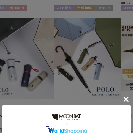
＃UVカ
入荷状況
定
WOMEN
WEB限定
送料無料
UNISEX
WEB
予約
新着
 RALPH LAUREN
POLO RALPH LAUREN
estaa