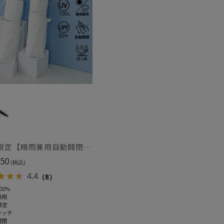
～
～
WEB限定【晴雨兼用自動開閉日傘】エスタ(estaa)REIKYAKUパラソル 55㎝ ラディクール 遮光100 UV100 ワンタッチ開閉
50
(税込)
4.4
（8）
00%
兼用
限定
タッチ
セール
開閉