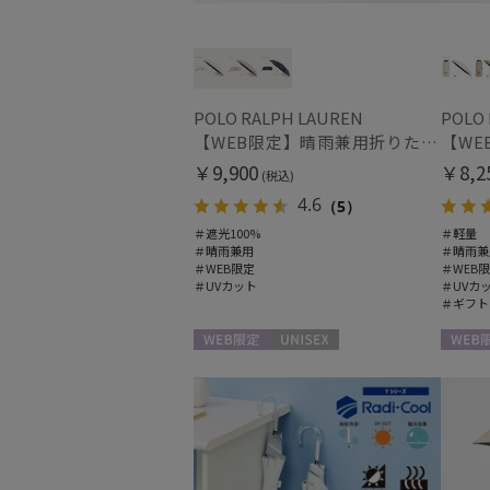
POLO RALPH LAUREN
POLO
【WEB限定】晴雨兼用折りたたみ日傘 ポロ ラルフ ローレン（POLO RALPH LAUREN）ワンポイントベア 遮光100 UV100
￥9,900
￥8,2
(税込)
4.6
（5）
＃遮光100%
＃軽量
＃晴雨兼用
＃晴雨兼
＃WEB限定
＃WEB
＃UVカット
＃UVカ
＃ギフト
WEB限定
UNISEX
WEB限