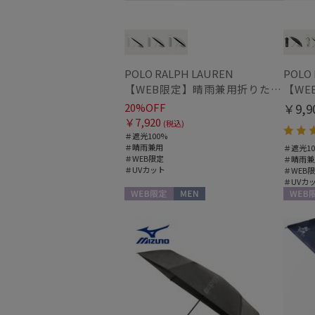
POLO RALPH LAUREN
POLO
【WEB限定】晴雨兼用折りたたみ日傘 ポロ ラルフ ローレン（POLO RALPH LAUREN）シャンブレー刺繍 遮光100 UV100
20%OFF
￥9,9
￥7,920
(税込)
＃遮光100%
＃晴雨兼用
＃遮光10
＃WEB限定
＃晴雨兼
＃UVカット
＃WEB
＃UVカ
WEB限定
MEN
WEB限