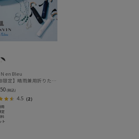
N en Bleu
【WEB限定】晴雨兼用折りたたみ日傘 ランバン オン ブルー (LANVIN en Bleu) バンブーフリル 雨の日OK 一級遮光99.99% 遮熱 簡単開閉 UV 晴雨兼用
50
(税込)
4.5
（2）
兼用
限定
無料
ット