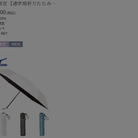
WEB限定【通学用折りたたみ日傘】キッズ日傘 プレーン 遮光100 UV100 耐風
00
(税込)
00%
限定
ット
ト向け
限定
MEN