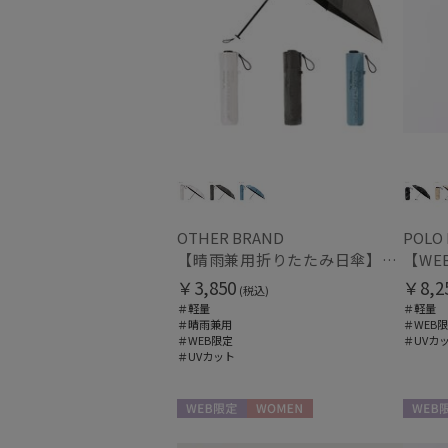
OTHER BRAND
POLO
【晴雨兼用折りたたみ日傘】ミズノ（MIZUNO）ワンポイントロゴ 一級遮光99.99% 遮熱 UV99％以上 晴雨兼用 軽量
￥3,850
￥8,2
(税込)
＃軽量
＃軽量
＃晴雨兼用
＃WEB
＃WEB限定
＃UVカ
＃UVカット
WEB限定
WOMEN
WEB限