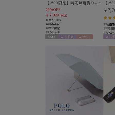
【WEB限定】晴雨兼用折りたたみ日傘 ポロ ラルフ ローレン（POLO RALPH LAUREN）ストライプ刺繍 遮光100 UV100
20%OFF
￥7,7
￥7,920
(税込)
＃遮光100%
＃晴雨兼用
＃晴雨兼
＃WEB限定
＃WEB
＃UVカット
＃UVカ
セール
WEB限定
WOMEN
WEB限