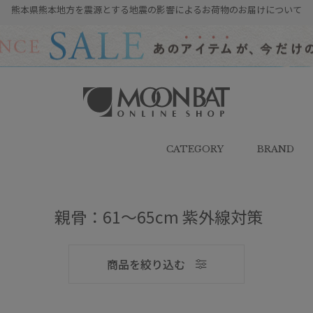
熊本県熊本地方を震源とする地震の影響によるお荷物のお届けについて
雨傘・日傘・マフラー・ストール・
帽子の通販｜MOONBAT ONLINE
SHOP（ムーンバットオンラインシ
CATEGORY
BRAND
ョップ）
親骨：61～65cm 紫外線対策
メンズ
商品を絞り込む