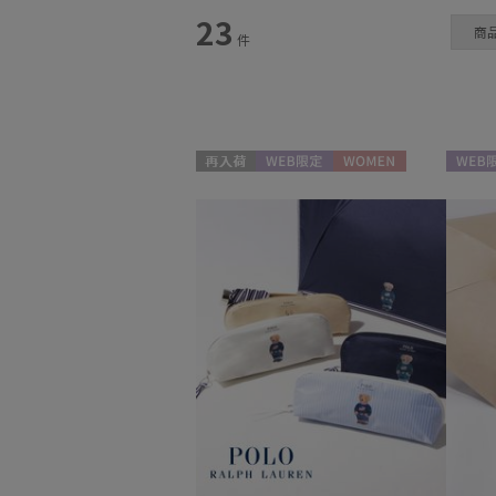
スタイル
23
商
件
カテゴリー
日傘
(16)
再入荷
WEB限定
WOMEN
WEB限