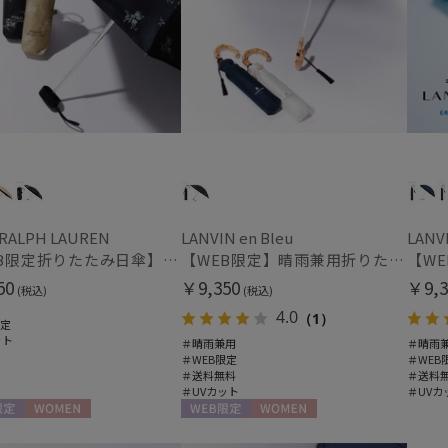
 RALPH LAUREN
LANVIN en Bleu
LANVI
【WEB限定折りたたみ日傘】ポロ ラルフ ローレン(POLO RALPH LAUREN)フローラル 晴雨兼用折りたたみ日傘 1級遮光
【WEB限定】晴雨兼用折りたたみ日傘ランバン オン ブルー (LANVIN en Bleu) バンブーフリル 雨の日OK 一級遮光99.99% 遮熱 簡単開閉 UV 晴雨兼用
50
￥9,350
￥9,3
(税込)
(税込)
4.0
（1）
限定
ット
＃晴雨兼用
＃晴雨
＃WEB限定
＃WEB
＃送料無料
＃送料
＃UVカット
＃UVカ
定
WOMEN
WEB限定
WOMEN