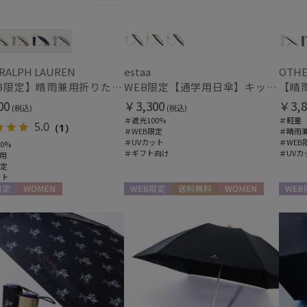
 RALPH LAUREN
estaa
OTHE
【WEB限定】晴雨兼用折りたたみ日傘 ポロ ラルフ ローレン（POLO RALPH LAUREN）ベア 遮光100 UV100
WEB限定【通学用日傘】キッズ日傘 プレーン 遮光100 UV100 耐風
00
￥3,300
￥3,8
(税込)
(税込)
＃遮光100%
＃軽量
5.0
（1）
＃WEB限定
＃晴雨
＃UVカット
＃WEB
0%
＃ギフト向け
＃UVカ
用
限定
ット
定
WOMEN
WEB限定
送料無料
WOMEN
WEB