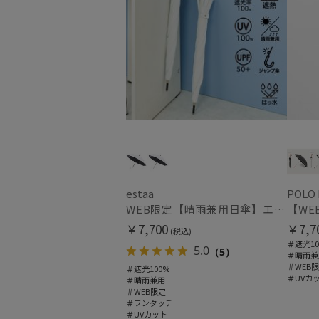
estaa
POLO
WEB限定【晴雨兼用日傘】エスタ(estaa)REIKYAKUパラソル 55㎝ ラディクール 遮光100 UV100 ボタンジャンプ
￥7,700
￥7,7
(税込)
＃遮光10
5.0
（5）
＃晴雨兼
＃WEB
＃遮光100%
＃UVカ
＃晴雨兼用
＃WEB限定
＃ワンタッチ
＃UVカット