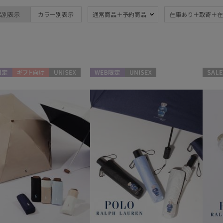
ブランド
品別表示
カラー別表示
通常商品＋予約商品
在庫あり＋取寄＋在
ブランド
傘機能
estaa
晴雨兼用
遮
(17)
エスタ
一級遮光
UV
LANVIN en Bleu
(16)
(1
定
ギフト向け
UNISEX
WEB限定
UNISEX
セール
ランバン オン ブルー
暑さ対策
紫外
POLO RALPH LAUREN
(17)
ポロ ラルフ ローレン
親骨：～50cm
親骨
55c
(15)
ギフトにおすす
め
(1)
マフラー・ストール・スカーフ
ウォッシャブル
カシ