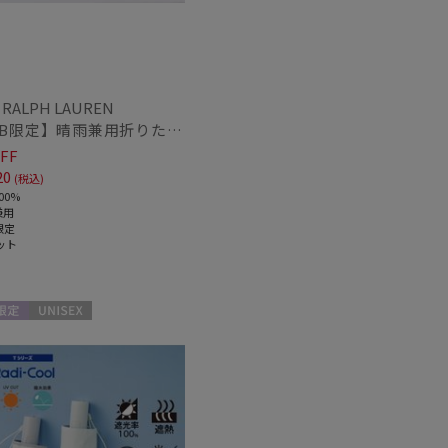
 RALPH LAUREN
熱
遮光
【WEB限定】晴雨兼用折りたたみ日傘 ポロ ラルフ ローレン（POLO RALPH LAUREN）シャンブレーレース 遮光100 UV100
(4)
(4)
FF
20
(税込)
対策
サイズ調整
(4)
(4)
00%
兼用
限定
ット
ィアで話題
ギフトにおすす
め
(19)
限定
UNISEX