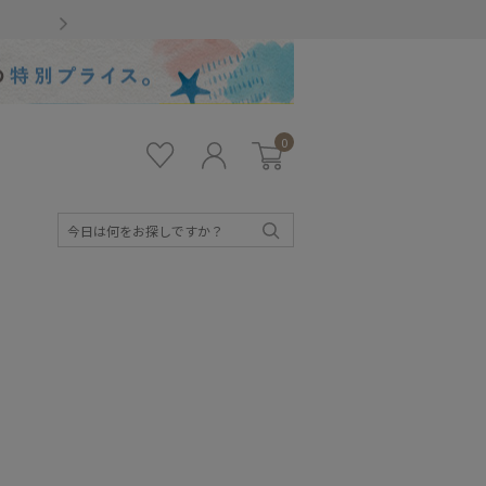
Gmailをお使いのお客様
0
お気
ロ
カー
に入
グ
ト
り
イ
ン
検
索
キッズ