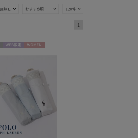
庫無し
おすすめ順
120件
1
熱
遮光
(14)
(3)
ジャンプ式
7)
(1)
WEB限定
WOMEN
線対策
自動開閉傘
(16)
(1)
：51～
簡単開閉傘
(11)
m
(2)
ミヤ
ウール
(1)
(1)