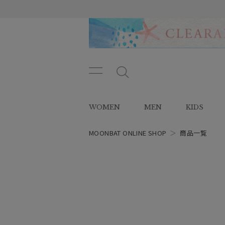
メニ
メ
ュー
ニ
ボタ
ュ
WOMEN
MEN
KIDS
ン
ー
ボ
タ
MOONBAT ONLINE SHOP
＞
商品一覧
ン
レディース