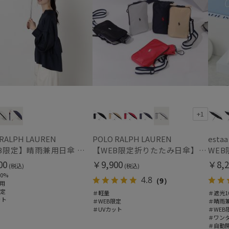
価格・割引率
価格 (円)
割引率 (%)
+1
 RALPH LAUREN
POLO RALPH LAUREN
estaa
【WEB限定】晴雨兼用日傘 ポロ ラルフ ローレン（POLO RALPH LAUREN）オーバーロック刺繍 遮光100 UV100
【WEB限定折りたたみ日傘】ポロ ラルフ ローレン(POLO RALPH LAUREN)ワンポイントポロ刺繍×サコッシュ 遮光100% UV100%
在庫表示
00
￥9,900
￥8,2
(税込)
(税込)
0%
4.8
（9）
在庫あり
用
限定
＃軽量
＃遮光1
ット
＃WEB限定
＃晴雨
販売状況
＃UVカット
＃WEB
＃ワン
通常
＃自動