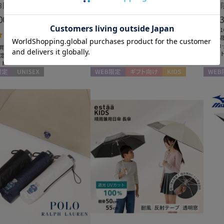
【WEB限定】【晴雨兼用折りたたみ日傘】ポロ ラルフ ローレン (POLO RALPH LAUREN) 遮熱 UV 晴雨兼用
【WEB限定雨傘】ポロ ラルフ ローレン（POLO RALPH LAUREN）FLAG ベア
00
￥8,800
￥3,3
(税込)
(税込)
＃WEB限定
＃遮光1
5.0
（2）
＃送料無料
＃WEB
＃大きめ
＃UVカ
用
＃ワンタッチ
＃ギフ
限定
ット
定
UNISEX
WEB限定
ギフト向け
KIDS
WEB