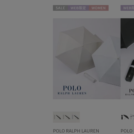
セール
WEB限定
WOMEN
WEB限
POLO RALPH LAUREN
POLO