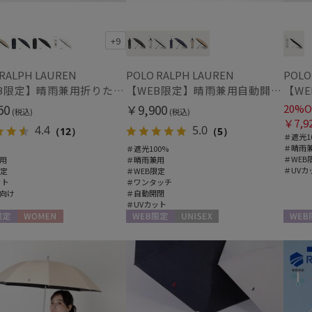
(1)
+9
帽子
 RALPH LAUREN
POLO RALPH LAUREN
POLO
ウォッシャブル
遮
【WEB限定】晴雨兼用折りたたみ日傘 ポロ ラルフ ローレン ポロポニー刺繍 POLO BEAR 雨の日OK 遮光100% 遮熱 簡単開閉 UV100% 晴雨兼用
【WEB限定】晴雨兼用自動開閉日傘 ポロ ラルフ ローレン（POLO RALPH LAUREN）ベア 遮光100 UV100 ワンタッチ開閉
(1)
50
￥9,900
20%O
(税込)
(税込)
￥7,9
4.4
5.0
（12）
（5）
紫外線対策
暑さ
(4)
＃遮光1
＃晴雨
＃遮光100%
＃WEB
用
＃晴雨兼用
＃UVカ
限定
＃WEB限定
ット
＃ワンタッチ
その他
向け
＃自動開閉
＃UVカット
WEB限定
メデ
(31)
(1)
定
WOMEN
WEB限定
UNISEX
WEB
カラー