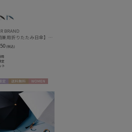
R BRAND
【晴雨兼用折りたたみ日傘】ミズノ（MIZUNO）ワンポイントロゴ 一級遮光99.99% 遮熱 UV99％以上 晴雨兼用 軽量
50
(税込)
兼用
限定
ット
限定
送料無料
WOMEN