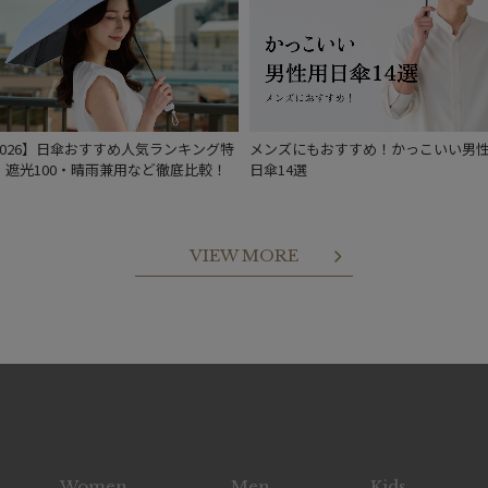
予約
新着
2026】日傘おすすめ人気ランキング特
メンズにもおすすめ！かっこいい男
｜遮光100・晴雨兼用など徹底比較！
日傘14選
VIEW MORE
Women
Men
Kids