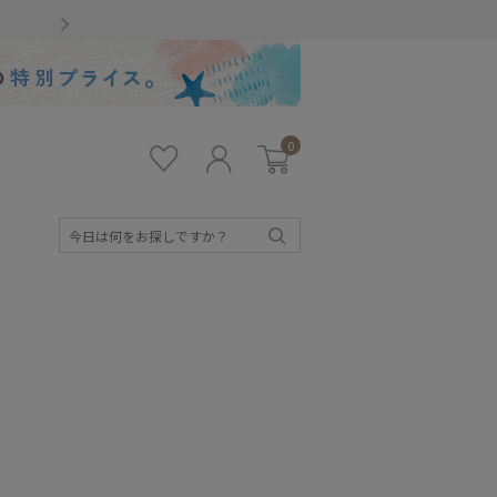
Gmailをお使いのお客様
0
お気
ロ
カー
に入
グ
ト
り
イ
ン
検
索
キッズ