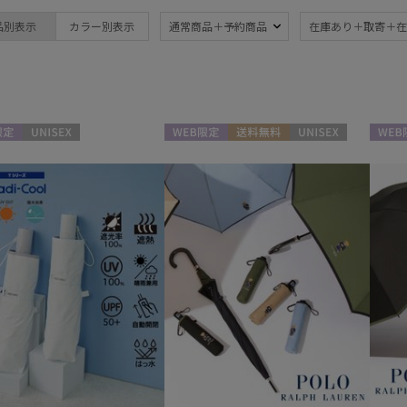
estaa
晴雨兼用
遮
品別表示
カラー別表示
通常商品＋予約商品
在庫あり＋取寄＋在
(17)
エスタ
一級遮光
UV
(16)
(1
暑さ対策
紫外
(17)
定
UNISEX
WEB限定
送料無料
UNISEX
WEB
親骨：～50cm
親骨
55c
(15)
ギフトにおすす
め
(1)
マフラー・ストール・スカーフ
ウォッシャブル
カシ
(1)