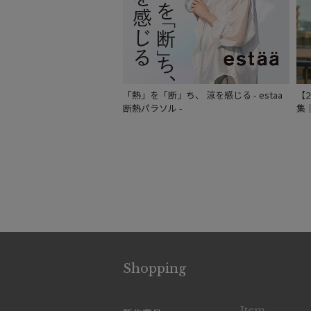
「熱」を「断」ち、 涼を感じる - estaa
【
断熱パラソル -
集
Shopping
Item