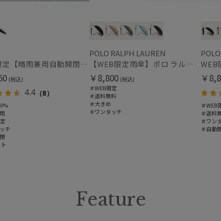
帽子
ウォッシャブル
遮
(1)
POLO RALPH LAUREN
POLO
紫外線対策
暑さ
(4)
WEB限定【晴雨兼用自動開閉日傘】エスタ(estaa)REIKYAKUパラソル 55㎝ ラディクール 遮光100 UV100 ワンタッチ開閉
【WEB限定雨傘】ポロ ラルフ ローレン（POLO RALPH LAUREN）FLAG ベア
50
￥8,800
￥8,8
(税込)
(税込)
＃WEB限定
4.4
（8）
その他
＃送料無料
＃大きめ
0%
＃WEB
＃ワンタッチ
用
＃送料
WEB限定
メデ
(31)
限定
＃ワン
(1)
ッチ
＃自動
閉
ット
カラー
Feature
価格・割引率