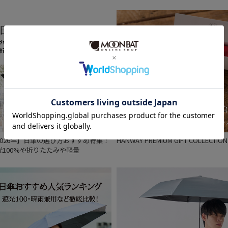
価格 (円)
割引率 (%)
在庫表示
2026年】日傘の選び方おすすめ特集！
HANWAY PREMIUM GIFT COLLECTION
在庫あり
光100%や折りたたみや軽量
販売状況
通常
入荷状況