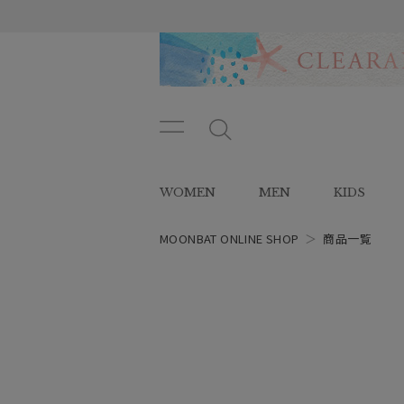
メニ
メ
ュー
ニ
ボタ
ュ
WOMEN
MEN
KIDS
ン
ー
ボ
タ
MOONBAT ONLINE SHOP
＞
商品一覧
ン
レディース
スタイル
カテゴリー