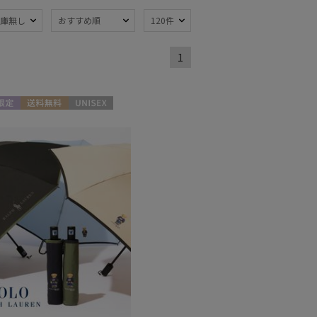
熱
遮光
庫無し
おすすめ順
120件
(14)
(3)
ジャンプ式
7)
(1)
1
線対策
自動開閉傘
(16)
(1)
限定
送料無料
UNISEX
：51～
簡単開閉傘
(11)
m
(2)
ミヤ
ウール
(1)
(1)