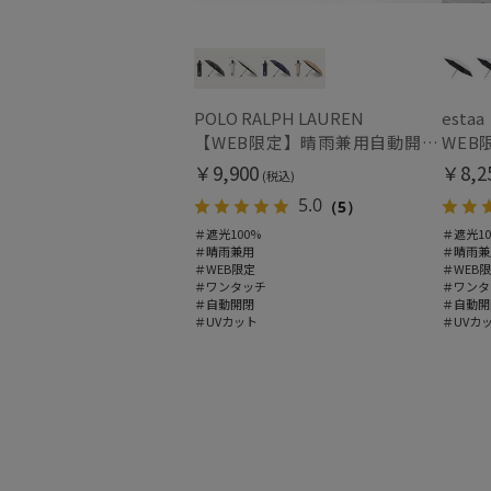
POLO RALPH LAUREN
estaa
【WEB限定】晴雨兼用自動開閉日傘 ポロ ラルフ ローレン（POLO RALPH LAUREN）ベア 遮光100 UV100 ワンタッチ開閉
￥9,900
￥8,2
(税込)
5.0
（5）
＃遮光100%
＃遮光10
＃晴雨兼用
＃晴雨兼
＃WEB限定
＃WEB
＃ワンタッチ
＃ワンタ
＃自動開閉
＃自動開
＃UVカット
＃UVカ