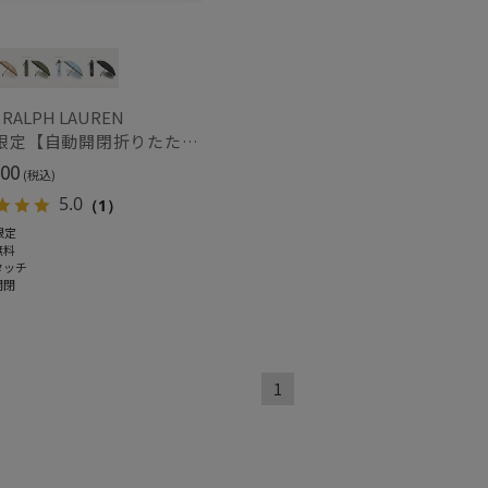
熱
遮光
(4)
(4)
 RALPH LAUREN
対策
サイズ調整
(4)
(4)
WEB限定【自動開閉折りたたみ傘】ポロ ラルフ ローレン（POLO RALPH LAUREN）FLAG ベア ワンタッチ開閉
00
(税込)
5.0
（1）
限定
無料
ィアで話題
ギフトにおすす
タッチ
め
(19)
開閉
1