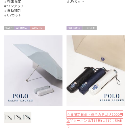
＃WEB限定
＃UVカット
＃ワンタッチ
＃自動開閉
＃UVカット
セー
WEB限
WOME
WEB限
UNISE
ル
定
N
定
X
会員限定日傘・帽子カテゴリ1000円
OFFクーポン 8月18日(火)10：59ま
で