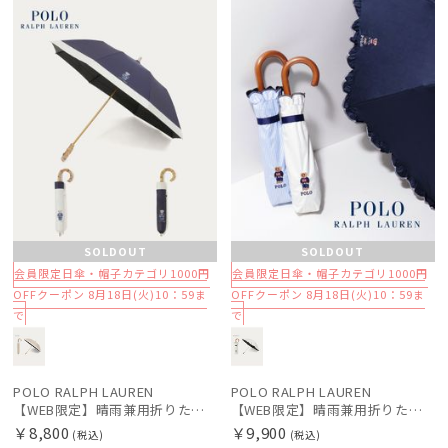
定
N
定
N
SOLDOUT
SOLDOUT
会員限定日傘・帽子カテゴリ1000円
会員限定日傘・帽子カテゴリ1000円
OFFクーポン 8月18日(火)10：59ま
OFFクーポン 8月18日(火)10：59ま
で
で
POLO RALPH LAUREN
POLO RALPH LAUREN
【WEB限定】晴雨兼用折りたたみ日傘 ポロ ラルフ ローレン（POLO RALPH LAUREN）ポロ ベア ポニー
【WEB限定】晴雨兼用折りたたみ日傘 ポロ ラルフ ローレン（POLO RALPH LAUREN）フリル ポロ ベア 遮光100 UV100
￥8,800
￥9,900
(税込)
(税込)