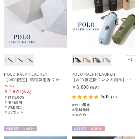
+1
POLO RALPH LAUREN
POLO RALPH LAUREN
【WEB限定】晴雨兼用折りたたみ日傘 ポロ ラルフ ローレン（POLO RALPH LAUREN）ストライプ刺繍 遮光100 UV100
【WEB限定折りたたみ雨傘】ポロ ラルフ ローレン（POLO RALPH LAUREN）FLAG ベア 簡単開閉
20%OFF
￥8,800
(税込)
￥7,920
(税込)
5.0
（1）
＃遮光100%
＃晴雨兼用
＃WEB限定
＃WEB限定
＃送料無料
＃UVカット
＃大きめ
WEB限
UNISE
WEB限
WOME