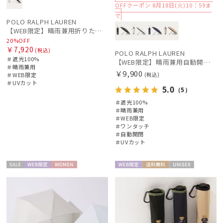
OFFクーポン 8月18日(火)10：59ま
で
POLO RALPH LAUREN
販売状況
【WEB限定】晴雨兼用折りたたみ日傘 ポロ ラルフ ローレン（POLO RALPH LAUREN）シャンブレーレース 遮光100 UV100
20%OFF
￥7,920
(税込)
POLO RALPH LAUREN
＃遮光100%
入荷状況
【WEB限定】晴雨兼用自動開閉日傘 ポロ ラルフ ローレン（POLO RALPH LAUREN）ベア 遮光100 UV100 ワンタッチ開閉
＃晴雨兼用
￥9,900
＃WEB限定
(税込)
＃UVカット
5.0
（5）
＃遮光100%
＃晴雨兼用
＃WEB限定
＃ワンタッチ
＃自動開閉
＃UVカット
セー
WEB限
WOME
WEB限
送料無
UNISE
ル
定
N
定
料
X