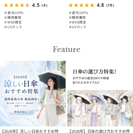
4.5
4.8
（4）
（10）
＃遮光100%
＃遮光100%
＃晴雨兼用
＃晴雨兼用
＃WEB限定
＃WEB限定
＃UVカット
＃UVカット
Feature
【2026年】涼しい日傘おすすめ特
【2026年】日傘の選び方おすすめ特