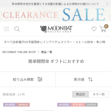
熊本県熊本地方を震源とする地震の影響によるお荷物のお届けについて
0
すべて
日傘
帽子
UV手袋
雨傘
レインアイテム
マフラー・ストール
財布・革小物
MOONBAT ONLINE SHOP
＞
商品一覧
簡単開閉傘 ギフトにおすすめ
表示
絞り込み検索
表示順
順
検索結果 : 14
件
商品別
カラー別
おすすめ
WEB限
WOME
WEB限
ギフト
UNISE
新着