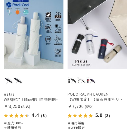
定
X
定
N
estaa
POLO RALPH LAUREN
WEB限定【晴雨兼用自動開閉日傘】エスタ(estaa)REIKYAKUパラソル 55㎝ ラディクール 遮光100 UV100 ワンタッチ開閉
【WEB限定】【晴雨兼用折りたたみ日傘】ポロ ラルフ ローレン (POLO RALPH LAUREN) 遮熱 UV 晴雨兼用
￥8,250
￥7,700
(税込)
(税込)
4.4
5.0
（8）
（2）
＃遮光100%
＃晴雨兼用
＃晴雨兼用
＃WEB限定