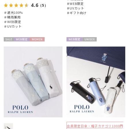
ブランド
＃WEB限定
4.6
（5）
＃UVカット
＃遮光100%
＃ギフト向け
＃晴雨兼用
傘機能
＃WEB限定
＃UVカット
マフラー・ストール・スカーフ
セー
WEB限
WOME
WEB限
UNISE
ル
定
N
定
X
帽子
その他
カラー
価格・割引率
会員限定日傘・帽子カテゴリ1000円
在庫表示