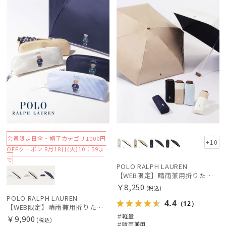
定
N
定
向け
X
価格の高い
順
価格の低い
順
人気順
売上点数順
絞り込み
お気に入り
順
会員限定日傘・帽子カテゴリ1000円
+10
OFFクーポン 8月18日(火)10：59ま
で
POLO RALPH LAUREN
レディース
メンズ
キッズ
【WEB限定】晴雨兼用折りたたみ日傘 ポロ ラルフ ローレン ポロポニー刺繍 POLO BEAR 雨の日OK 遮光100% 遮熱 簡単開閉 UV100% 晴雨兼用
￥8,250
(税込)
POLO RALPH LAUREN
カテゴリー
4.4
（12）
【WEB限定】晴雨兼用折りたたみ日傘 ポロ ラルフ ローレン（POLO RALPH LAUREN）ワンポイントベア 遮光100 UV100
＃軽量
￥9,900
(税込)
＃晴雨兼用