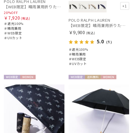
POLO RALPH LAUREN
+1
【WEB限定】晴雨兼用折りたたみ日傘 ポロ ラルフ ローレン（POLO RALPH LAUREN）シャンブレー刺繍 遮光100 UV100
20%OFF
￥7,920
(税込)
POLO RALPH LAUREN
＃遮光100%
【WEB限定】晴雨兼用折りたたみ日傘 ポロ ラルフ ローレン（POLO RALPH LAUREN）ベア 遮光100 UV100
＃晴雨兼用
￥9,900
＃WEB限定
(税込)
＃UVカット
5.0
（1）
＃遮光100%
＃晴雨兼用
＃WEB限定
＃UVカット
WEB限
WOME
WEB限
送料無
WOME
定
N
定
料
N