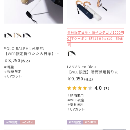
会員限定日傘・帽子カテゴリ1000円
OFFクーポン 8月18日(火)10：59ま
で
POLO RALPH LAUREN
【WEB限定折りたたみ日傘】ポロ ラルフ ローレン(POLO RALPH LAUREN)フローラル 晴雨兼用折りたたみ日傘 1級遮光
￥8,250
(税込)
LANVIN en Bleu
＃軽量
＃WEB限定
【WEB限定】晴雨兼用折りたたみ日傘ランバン オン ブルー (LANVIN en Bleu) バンブーフリル 雨の日OK 一級遮光99.99% 遮熱 簡単開閉 UV 晴雨兼用
＃UVカット
￥9,350
(税込)
4.0
（1）
＃晴雨兼用
＃WEB限定
＃送料無料
＃UVカット
WEB限
WOME
WEB限
WOME