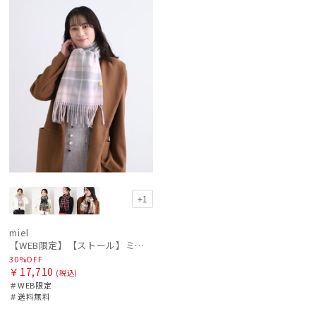
ル
定
料
N
カテゴリー
価格の高い
順
価格の低い
ブランド
順
人気順
傘機能
売上点数順
マフラー・ストール・スカーフ
お気に入り
順
帽子
+1
miel
その他
【WEB限定】【ストール】ミエル(miel) カシミヤ100％ チェック ストール レディース メンズ ウォッシャブル 洗えるカシミヤ
30%OFF
￥17,710
(税込)
カラー
＃WEB限定
＃送料無料