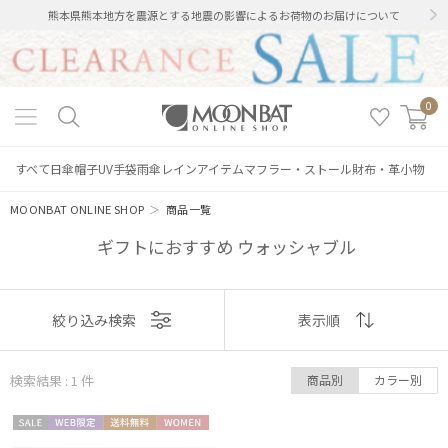
熊本県熊本地方を震源とする地震の影響によるお荷物のお届けについて
0
すべて
日傘
帽子
UV手袋
雨傘
レインアイテム
マフラー・ストール
財布・革小物
MOONBAT ONLINE SHOP
＞
商品一覧
ギフトにおすすめ ウォッシャブル
絞り込み
表示
絞り込み検索
表示順
順
検索結果 : 1
件
商品別
カラー別
おすすめ
レディース
メンズ
キッズ
セー
WEB限
送料無
WOME
新着