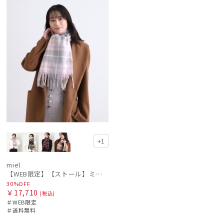
ル
定
料
N
カテゴリー
価格の高い
順
価格の低い
ブランド
順
人気順
傘機能
売上点数順
マフラー・ストール・スカーフ
お気に入り
順
帽子
+1
miel
その他
【WEB限定】【ストール】ミエル(miel) カシミヤ100％ チェック ストール レディース メンズ ウォッシャブル 洗えるカシミヤ
30%OFF
￥17,710
(税込)
カラー
＃WEB限定
＃送料無料