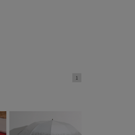
熱
遮光
(4)
(4)
対策
サイズ調整
(4)
(4)
ィアで話題
ギフトにおすす
め
(19)
1