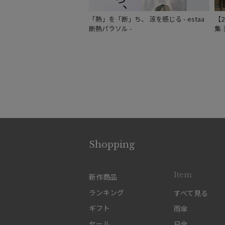
「熱」を「断」ち、 涼を感じる - estaa
【
断熱パラソル -
集
Shopping
Item
新作商品
ランキング
すべて見る
ギフト
雨傘
セール
日傘