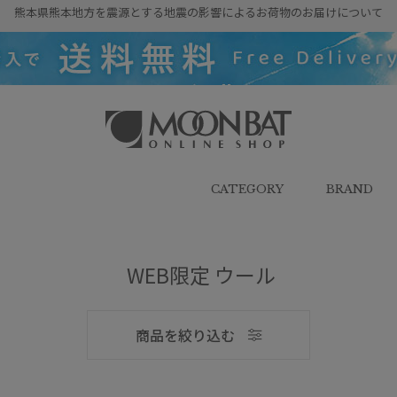
熊本県熊本地方を震源とする地震の影響によるお荷物のお届けについて
雨傘・日傘・マフラー・ストール・
帽子の通販｜MOONBAT ONLINE
SHOP（ムーンバットオンラインシ
CATEGORY
BRAND
ョップ）
メンズ
WEB限定 ウール
商品を絞り込む
ブランド
ブランド
傘機能