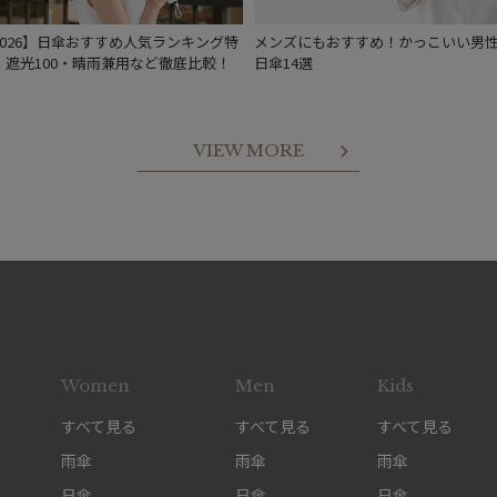
予約
新着
2026】日傘おすすめ人気ランキング特
メンズにもおすすめ！かっこいい男
｜遮光100・晴雨兼用など徹底比較！
日傘14選
VIEW MORE
Women
Men
Kids
すべて見る
すべて見る
すべて見る
雨傘
雨傘
雨傘
日傘
日傘
日傘