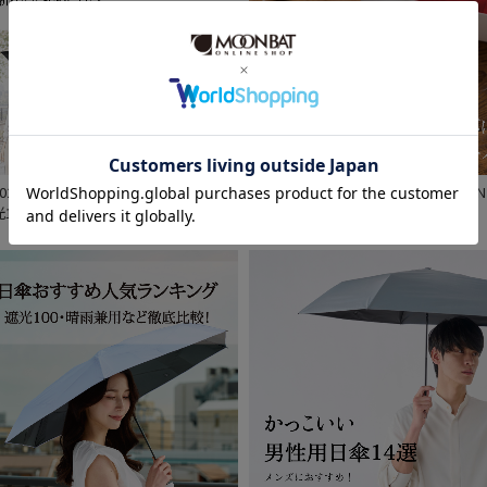
価格 (円)
割引率 (%)
2026年】日傘の選び方おすすめ特集！
HANWAY PREMIUM GIFT COLLECTION
光100%や折りたたみや軽量
在庫表示
在庫あり
販売状況
通常
入荷状況