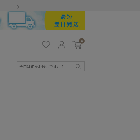
Gmailをお使いのお客様
0
お気
ロ
カー
に入
グ
ト
り
イ
ン
検
索
キッズ