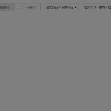
FURLA
晴雨兼用
遮
(17)
品別表示
カラー別表示
通常商品＋予約商品
在庫あり＋取寄＋在
フルラ
一級遮光
UV
(16)
(1
暑さ対策
紫外
(17)
親骨：～50cm
親骨
55c
(15)
ギフトにおすす
め
(1)
マフラー・ストール・スカーフ
ウォッシャブル
カシ
(1)