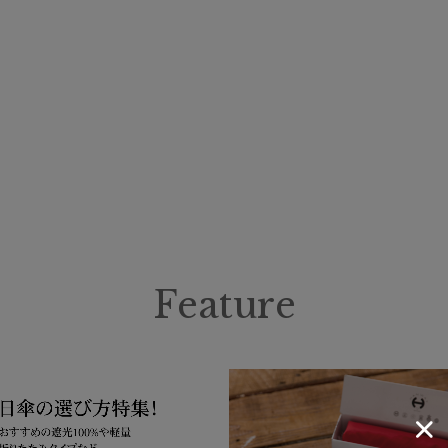
帽子
ウォッシャブル
遮
(1)
紫外線対策
暑さ
(4)
その他
WEB限定
メデ
(31)
(1)
Feature
カラー
価格・割引率