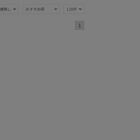
熱
遮光
(14)
(3)
庫無し
おすすめ順
120件
ジャンプ式
7)
(1)
1
線対策
自動開閉傘
(16)
(1)
：51～
簡単開閉傘
(11)
m
(2)
ミヤ
ウール
(1)
(1)