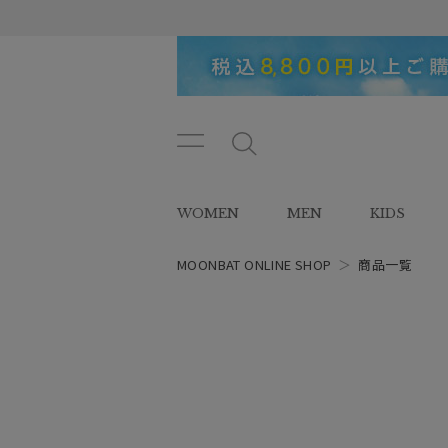
メニ
メ
ュー
ニ
ボタ
ュ
WOMEN
MEN
KIDS
ン
ー
ボ
タ
MOONBAT ONLINE SHOP
＞
商品一覧
レディース
ン
スタイル
カテゴリー