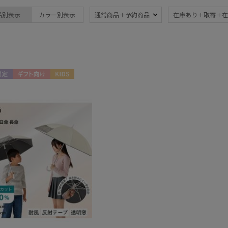
estaa
晴雨兼用
遮
(2)
品別表示
カラー別表示
通常商品＋予約商品
在庫あり＋取寄＋在
エスタ
一級遮光
UV
(2)
(2
暑さ対策
紫外
(2)
定
ギフト向け
KIDS
その他
メディアで話題
ギフ
め
(2)
(2
カラー