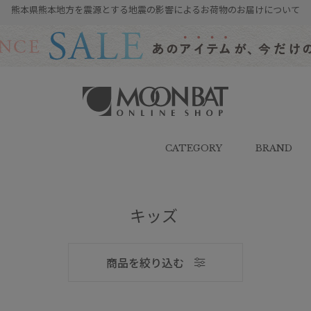
熊本県熊本地方を震源とする地震の影響によるお荷物のお届けについて
雨傘・日傘・マフラー・ストール・
帽子の通販｜MOONBAT ONLINE
SHOP（ムーンバットオンラインシ
CATEGORY
BRAND
ョップ）
メンズ
キッズ
商品を絞り込む
ブランド
ブランド
傘機能