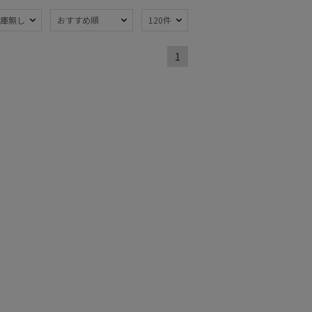
熱
遮光
(2)
(2)
庫無し
おすすめ順
120件
耐風傘
)
(2)
1
線対策
親骨：～50cm
(2)
(2)
トにおすす
)