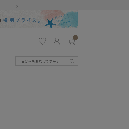
Gmailをお使いのお客様
0
お気
ロ
カー
に入
グ
ト
り
イ
ン
検
索
キッズ