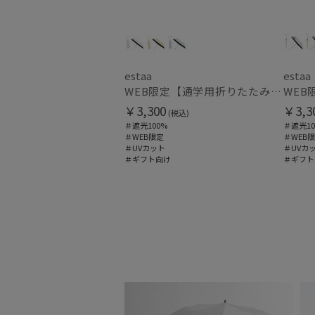
estaa
estaa
WEB限定【通学用折りたたみ日傘】キッズ日傘 プレーン 遮光100 UV100 耐風
￥3,300
￥3,3
(税込)
＃遮光100%
＃遮光10
＃WEB限定
＃WEB
＃UVカット
＃UVカ
＃ギフト向け
＃ギフト