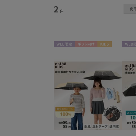
2
商
件
日傘
(2)
WEB限定
ギフト向け
KIDS
WEB限