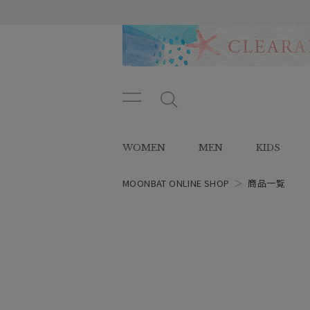
メニ
メ
ュー
ニ
ボタ
ュ
WOMEN
MEN
KIDS
ン
ー
ボ
タ
MOONBAT ONLINE SHOP
＞
商品一覧
ン
レディース
スタイル
カテゴリー