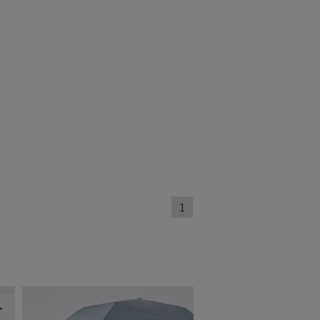
～
～
1
セール