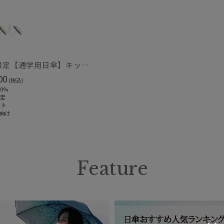
価格・割引率
価格 (円)
WEB限定【通学用日傘】キッズ日傘 プレーン 遮光100 UV100 耐風
割引率 (%)
00
(税込)
0%
限定
ット
向け
在庫表示
在庫あり
Feature
販売状況
通常
入荷状況