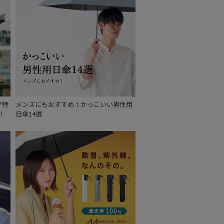
もうすぐ
再入荷
グ特
メンズにもおすすめ！かっこいい男性用
！
日傘14選