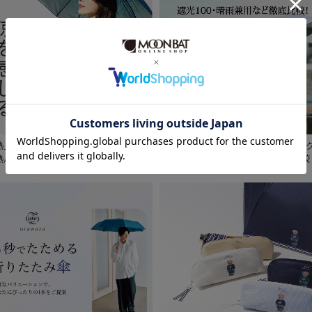
予約
新着
」を「断」ち、 涼を感じる - estaa
【2026】日傘おすすめ人気ランキン
熱パラソル -
集｜遮光100・晴雨兼用など徹底比較