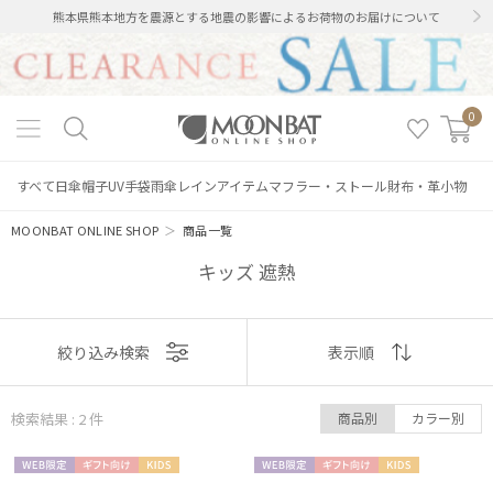
熊本県熊本地方を震源とする地震の影響によるお荷物のお届けについて
0
すべて
日傘
帽子
UV手袋
雨傘
レインアイテム
マフラー・ストール
財布・革小物
MOONBAT ONLINE SHOP
＞
商品一覧
キッズ 遮熱
絞り込み
表示
絞り込み検索
表示順
順
検索結果 : 2
件
商品別
カラー別
おすすめ
レディース
メンズ
キッズ
WEB限
ギフト
KIDS
WEB限
ギフト
KIDS
新着