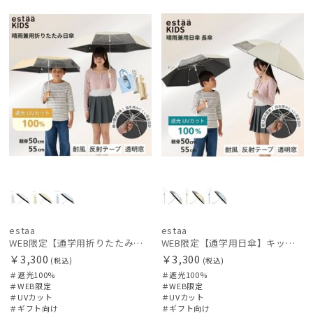
定
向け
定
向け
価格の高い
カテゴリー
順
価格の低い
ブランド
順
人気順
傘機能
売上点数順
その他
お気に入り
順
カラー
estaa
estaa
価格・割引率
WEB限定【通学用折りたたみ日傘】キッズ日傘 プレーン 遮光100 UV100 耐風
WEB限定【通学用日傘】キッズ日傘 プレーン 遮光100 UV100 耐風
￥3,300
￥3,300
(税込)
(税込)
＃遮光100%
＃遮光100%
在庫表示
＃WEB限定
＃WEB限定
＃UVカット
＃UVカット
＃ギフト向け
＃ギフト向け