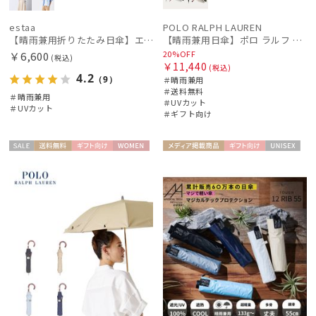
estaa
POLO RALPH LAUREN
【晴雨兼用折りたたみ日傘】エスタ(estaa)REIKYAKUパラソル 50㎝ 世界初の放射冷却素材ラディクール 遮光100 UV100
【晴雨兼用日傘】ポロ ラルフ ローレン (POLO RALPH LAUREN) 無地刺繍 簡単開閉 遮光 遮熱 UV 日本製
20%OFF
￥6,600
(税込)
￥11,440
(税込)
4.2
（9）
＃晴雨兼用
＃送料無料
＃晴雨兼用
＃UVカット
＃UVカット
＃ギフト向け
セー
送料無
ギフト
WOME
メディア掲
ギフト
UNISE
ル
料
向け
N
載商品
向け
X