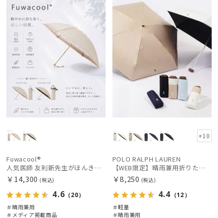
WOME
載商品
料
向け
定
向け
X
N
+10
Fuwacool®
POLO RALPH LAUREN
人気医師 友利新先生がほんきで作った”絶対に忘れない誰でも日傘” 55【晴雨兼用折りたたみ日傘】フワクール® (Fuwacool®) 雨の日OK 軽量 遮光100% UV100%
【WEB限定】晴雨兼用折りたたみ日傘 ポロ ラルフ ローレン ポロポニー刺繍 POLO BEAR 雨の日OK 遮光100% 遮熱 簡単開閉 UV100% 晴雨兼用
￥14,300
￥8,250
(税込)
(税込)
4.6
4.4
（20）
（12）
＃晴雨兼用
＃軽量
＃メディア掲載商品
＃晴雨兼用