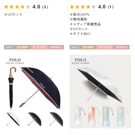
4.0
4.0
（2）
（1）
＃UVカット
＃遮光100%
＃晴雨兼用
＃メディア掲載商品
＃UVカット
＃ギフト向け
セー
送料無
ギフト
WOME
セー
送料無
ギフト
WOME
ル
料
向け
N
ル
料
向け
N