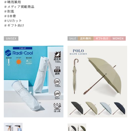
＃晴雨兼用
＃メディア掲載商品
＃耐風
＃8本骨
＃UVカット
＃ギフト向け
UNISE
セー
送料無
ギフト
WOME
X
ル
料
向け
N