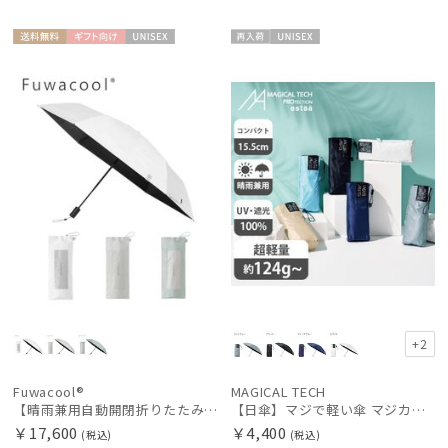
送料無
ギフト
UNISE
再入
UNISE
料
向け
X
荷
X
+2
Fuwacool®
MAGICAL TECH
【晴雨兼用自動開閉折りたたみ日傘】フワクール®（Fuwacool®）ワンポイントロゴ 遮光100 UV100 ワンタッチ開閉
【日傘】マジで軽い傘 マジカルテックプロテクション(MAGICAL TECH PROTECTION)5flat 晴雨兼用傘折りたたみ日傘 一級遮光100% UV 軽量 コンパクト持ち運びに便利 人気
￥17,600
￥4,400
(税込)
(税込)