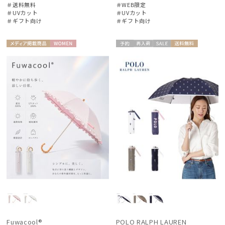
＃送料無料
＃WEB限定
＃UVカット
＃UVカット
＃ギフト向け
＃ギフト向け
メディア掲
WOME
予約
再入
セー
送料無
ギフト
WOME
載商品
N
荷
ル
料
向け
N
Fuwacool®
POLO RALPH LAUREN