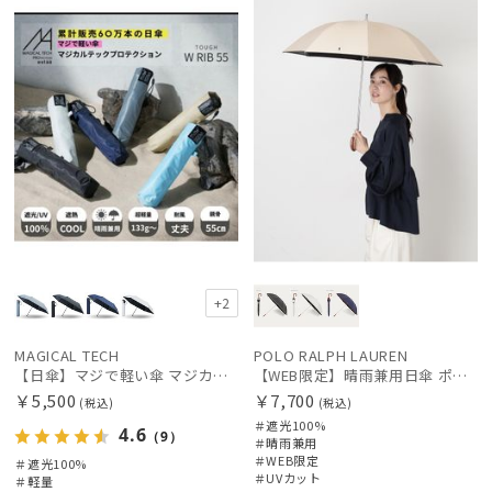
載商品
向け
X
定
N
+2
MAGICAL TECH
POLO RALPH LAUREN
【日傘】マジで軽い傘 マジカルテックプロテクション（MAGICAL TECH PROTECTION）Tough W rib55cm 耐風 軽量 遮光100
【WEB限定】晴雨兼用日傘 ポロ ラルフ ローレン（POLO RALPH LAUREN）オーバーロック刺繍 遮光100 UV100
￥5,500
￥7,700
(税込)
(税込)
＃遮光100%
4.6
（9）
＃晴雨兼用
＃WEB限定
＃遮光100%
＃UVカット
＃軽量