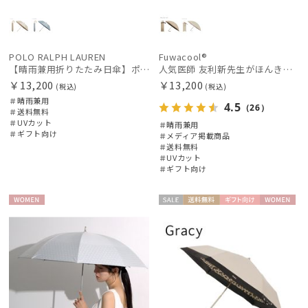
POLO RALPH LAUREN
Fuwacool®
【晴雨兼用折りたたみ日傘】ポロ ラルフ ローレン (POLO RALPH LAUREN) ストライプスカラ刺繍 遮熱 UV 晴雨兼用
人気医師 友利新先生がほんきで作った”絶対に忘れない誰でも日傘” 50【晴雨兼用折りたたみ日傘】フワクール® (Fuwacool®) 雨の日OK 軽量 遮光100％ UV100%
￥13,200
￥13,200
(税込)
(税込)
＃晴雨兼用
4.5
（26）
＃送料無料
＃UVカット
＃晴雨兼用
＃ギフト向け
＃メディア掲載商品
＃送料無料
＃UVカット
＃ギフト向け
WOME
セー
送料無
ギフト
WOME
N
ル
料
向け
N