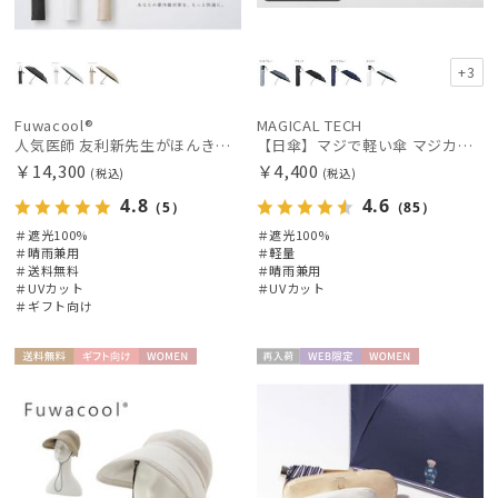
帽子
+3
手袋・アームカバー
Fuwacool®
MAGICAL TECH
人気医師 友利新先生がほんきで作った”絶対に忘れない誰でも日傘” 55【晴雨兼用折りたたみ日傘】フワクール® (Fuwacool®) 雨の日OK 軽量 遮光100% UV100%
【日傘】マジで軽い傘 マジカルテックプロテクション(MAGICAL TECH PROTECTION)50cm 晴雨兼用傘折りたたみ日傘 一級遮光100% UV 軽量 人気 レディース メンズ
￥14,300
￥4,400
(税込)
(税込)
その他
4.8
4.6
（5）
（85）
＃遮光100%
＃遮光100%
カラー
＃晴雨兼用
＃軽量
＃送料無料
＃晴雨兼用
＃UVカット
＃UVカット
＃ギフト向け
価格・割引率
送料無
ギフト
WOME
再入
WEB限
WOME
在庫表示
料
向け
N
荷
定
N
販売状況