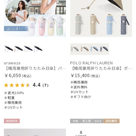
urawaza
POLO RALPH LAUREN
【晴雨兼用折りたたみ日傘】パッとさして、サッとしまえる傘コワザ(kowaza) ボーダー 50 遮光100% UV100%
【晴雨兼用折りたたみ日傘】ポロ ラルフ ローレン (POLO RALPH LAUREN) 先染めジャガード 遮光 UV 遮熱
￥6,050
￥15,400
(税込)
(税込)
＃晴雨兼用
4.4
（7）
＃送料無料
＃UVカット
＃遮光100%
＃ギフト向け
＃軽量
＃晴雨兼用
＃UVカット
WOME
予約
再入
セー
送料無
WOME
N
荷
ル
料