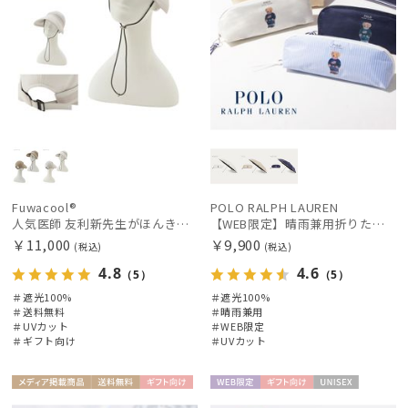
入荷状況
Fuwacool®
POLO RALPH LAUREN
人気医師 友利新先生がほんきでつくったUVカット100％帽子【遮光100％帽子】フワクール® (Fuwacool®) ジョッキーサンバイザー
【WEB限定】晴雨兼用折りたたみ日傘 ポロ ラルフ ローレン（POLO RALPH LAUREN）ワンポイントベア 遮光100 UV100
￥11,000
￥9,900
(税込)
(税込)
4.8
4.6
（5）
（5）
＃遮光100%
＃遮光100%
＃送料無料
＃晴雨兼用
＃UVカット
＃WEB限定
＃ギフト向け
＃UVカット
メディア掲
送料無
ギフト
WEB限
ギフト
UNISE