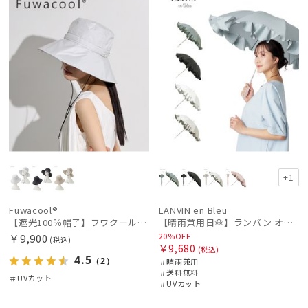
N
+1
Fuwacool®
LANVIN en Bleu
【遮光100％帽子】フワクール® (Fuwacool®) ローラブルハット 遮光100 UV100
【晴雨兼用日傘】ランバン オン ブルー (LANVIN en Bleu) フレアフリル 一級遮光99.99% 遮熱 簡単開閉 UV 晴雨兼用
20%OFF
￥9,900
(税込)
￥9,680
(税込)
4.5
（2）
＃晴雨兼用
＃送料無料
＃UVカット
＃UVカット