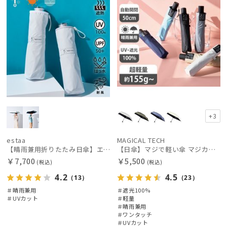
+3
estaa
MAGICAL TECH
【晴雨兼用折りたたみ日傘】エスタ(estaa)REIKYAKUパラソル 54㎝ 世界初の放射冷却素材ラディクール 遮光100 UV100 耐風
【日傘】マジで軽い傘 マジカルテックプロテクション(MAGICAL TECH PROTECTION) 50cm 晴雨兼用傘自動開閉折りたたみ日傘 一級遮光100% UV 軽量 機能性 人気
￥7,700
￥5,500
(税込)
(税込)
4.2
4.5
（13）
（23）
＃晴雨兼用
＃遮光100%
＃UVカット
＃軽量
＃晴雨兼用
＃ワンタッチ
＃UVカット