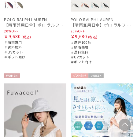
POLO RALPH LAUREN
POLO RALPH LAUREN
【晴雨兼用日傘】ポロ ラルフ ローレン (POLO RALPH LAUREN) カラーベア 遮熱 UV 晴雨兼用
【晴雨兼用日傘】ポロ ラルフ ローレン (POLO RALPH LAUREN) グラデーション 遮光100 UV100 簡単開閉
20%OFF
20%OFF
￥9,680
￥9,680
(税込)
(税込)
＃晴雨兼用
＃遮光100%
＃送料無料
＃晴雨兼用
＃UVカット
＃送料無料
＃ギフト向け
＃UVカット
＃ギフト向け
WOME
ギフト
UNISE
N
向け
X