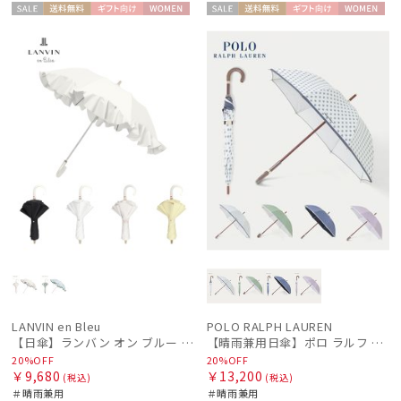
セー
送料無
ギフト
WOME
セー
送料無
ギフト
WOME
ル
料
向け
N
ル
料
向け
N
LANVIN en Bleu
POLO RALPH LAUREN
【日傘】ランバン オン ブルー (LANVIN en Bleu) ラッフルフリル ショート折りたたみ傘 楽折り
【晴雨兼用日傘】ポロ ラルフ ローレン (POLO RALPH LAUREN) WoodBloac Flower 遮光 UV 遮熱
20%OFF
20%OFF
￥9,680
￥13,200
(税込)
(税込)
＃晴雨兼用
＃晴雨兼用