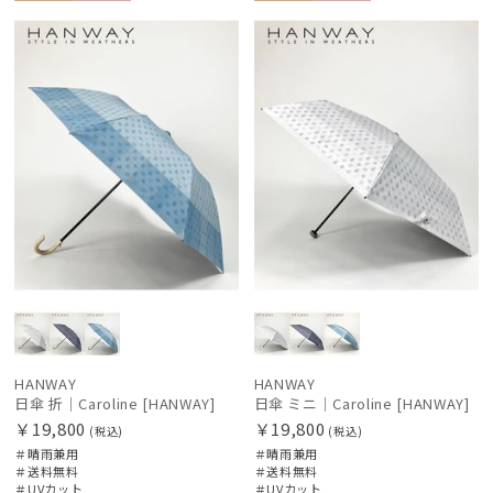
送料無
WOME
送料無
WOME
料
N
料
N
件
HANWAY
HANWAY
日傘 折｜Caroline [HANWAY]
日傘 ミニ｜Caroline [HANWAY]
￥19,800
￥19,800
(税込)
(税込)
＃晴雨兼用
＃晴雨兼用
＃送料無料
＃送料無料
＃UVカット
＃UVカット