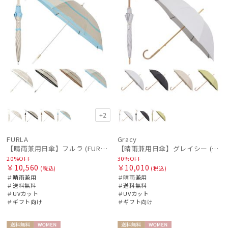
+2
FURLA
Gracy
【晴雨兼用日傘】フルラ (FURLA) 切り継ぎグログラン 一級遮光99.99％ 遮熱 UV 晴雨兼用 送料無料 可愛い
【晴雨兼用日傘】グレイシー (Gracy) Studs 一級遮光99.99% 遮熱 UV99％
20%OFF
30%OFF
￥10,560
￥10,010
(税込)
(税込)
＃晴雨兼用
＃晴雨兼用
＃送料無料
＃送料無料
＃UVカット
＃UVカット
＃ギフト向け
＃ギフト向け