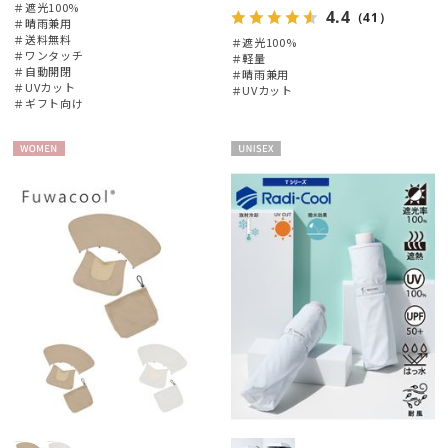
＃遮光100%
4.4
（41）
＃晴雨兼用
＃送料無料
＃遮光100%
＃ワンタッチ
＃軽量
＃自動開閉
＃晴雨兼用
＃UVカット
＃UVカット
＃ギフト向け
WOME
UNISE
N
X