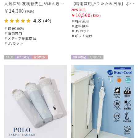
人気医師 友利新先生がほんきで作った”絶対に忘れない誰でも日傘” エレガント派のバンブーフリル【晴雨兼用折日傘】フワクール® (Fuwacool®) 雨の日OK 軽量 遮光100% UV100％
【晴雨兼用折りたたみ日傘】ポロ ラルフ ローレン (POLO RALPH LAUREN) カラーベア 遮光 遮熱 UV 晴雨兼用
20%OFF
￥14,300
(税込)
￥10,560
(税込)
4.8
（49）
＃晴雨兼用
＃送料無料
＃遮光100%
＃UVカット
＃晴雨兼用
＃ギフト向け
＃メディア掲載商品
＃UVカット
セー
WEB限
WOME
WEB限
UNISE
ル
定
N
定
X