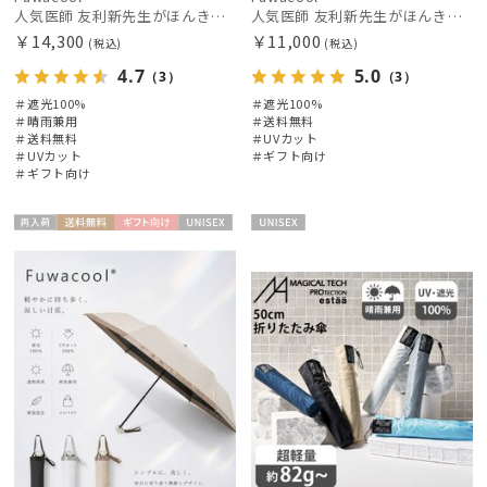
人気医師 友利新先生がほんきで作った”絶対に忘れない誰でも日傘” エレガント派のバンブーフリル【晴雨兼用日傘】フワクール® (Fuwacool®) 雨の日OK 軽量 遮光100% UV100％
人気医師 友利新先生がほんきでつくったUVカット100％帽子【遮光100％帽子】フワクール® (Fuwacool®) リボンクロッシェ
￥14,300
￥11,000
(税込)
(税込)
4.7
5.0
（3）
（3）
＃遮光100%
＃遮光100%
＃晴雨兼用
＃送料無料
絞り込み
＃送料無料
＃UVカット
＃UVカット
＃ギフト向け
＃ギフト向け
再入
送料無
ギフト
UNISE
UNISE
荷
料
向け
X
X
レディース
メンズ
キッズ
カテゴリー
ブランド
傘機能