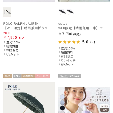
POLO RALPH LAUREN
estaa
【WEB限定】晴雨兼用折りたたみ日傘 ポロ ラルフ ローレン（POLO RALPH LAUREN）シャンブレーレース 遮光100 UV100
WEB限定【晴雨兼用日傘】エスタ(estaa)REIKYAKUパラソル 55㎝ ラディクール 遮光100 UV100 ボタンジャンプ
20%OFF
￥7,700
(税込)
￥7,920
(税込)
5.0
（5）
＃遮光100%
＃晴雨兼用
＃遮光100%
＃WEB限定
＃晴雨兼用
＃UVカット
＃WEB限定
＃ワンタッチ
＃UVカット
NEW
セー
送料無
ギフト
再入
UNISE
WOME
ル
料
向け
荷
X
N