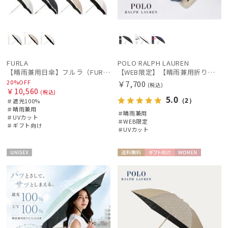
FURLA
POLO RALPH LAUREN
【晴雨兼用日傘】フルラ（FURLA）バイカラーカットワーク 遮光100 UV100 軽量
【WEB限定】【晴雨兼用折りたたみ日傘】ポロ ラルフ ローレン (POLO RALPH LAUREN) 遮熱 UV 晴雨兼用
20%OFF
￥7,700
(税込)
￥10,560
(税込)
5.0
（2）
＃遮光100%
＃晴雨兼用
＃晴雨兼用
＃UVカット
＃WEB限定
＃ギフト向け
＃UVカット
UNISE
送料無
ギフト
WOME
X
料
向け
N