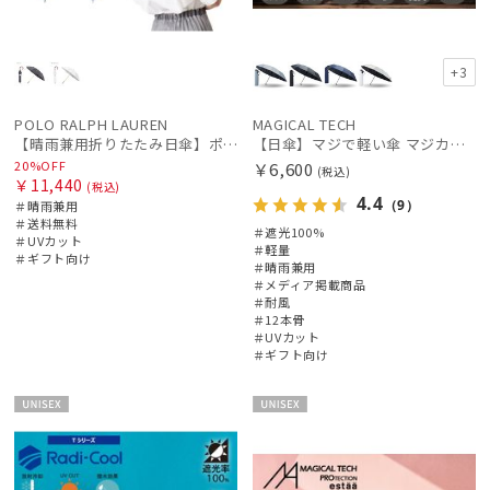
+3
POLO RALPH LAUREN
MAGICAL TECH
【晴雨兼用折りたたみ日傘】ポロ ラルフ ローレン (POLO RALPH LAUREN) 無地刺繍 遮光 遮熱 UV 晴雨兼用
【日傘】マジで軽い傘 マジカルテックプロテクション（MAGICAL TECH PROTECTION）Tough 12 rib55cm
20%OFF
￥6,600
(税込)
￥11,440
(税込)
4.4
（9）
＃晴雨兼用
＃送料無料
＃遮光100%
＃UVカット
＃軽量
＃ギフト向け
＃晴雨兼用
＃メディア掲載商品
＃耐風
＃12本骨
＃UVカット
＃ギフト向け
UNISE
UNISE
X
X