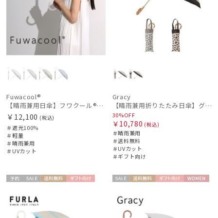
Fuwacool®
Gracy
【晴雨兼用日傘】フワクール®ホワイト（Fuwacool® White）ジオメタリックラメ 遮光100 UV100
【晴雨兼用折りたたみ日傘】グレイシー (Gracy) Leopard Back Print 一級遮光99.99% 遮熱 UV99％ 簡単開閉
30%OFF
￥12,100
(税込)
￥10,780
(税込)
＃遮光100%
＃晴雨兼用
＃軽量
＃送料無料
＃晴雨兼用
＃UVカット
＃UVカット
＃ギフト向け
予約
セー
送料無
ギフト
セー
送料無
ギフト
WOME
WOME
ル
料
向け
ル
料
向け
N
N