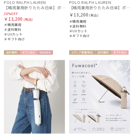
POLO RALPH LAUREN
POLO RALPH LAUREN
【晴雨兼用折りたたみ日傘】ポロ ラルフ ローレン (POLO RALPH LAUREN) WoodBloac Flower 遮光 UV 遮熱
【晴雨兼用折りたたみ日傘】ポロ ラルフ ローレン (POLO RALPH LAUREN) ストライプスカラ刺繍 遮熱 UV 晴雨兼用
20%OFF
￥13,200
(税込)
￥13,200
(税込)
＃晴雨兼用
＃晴雨兼用
＃送料無料
＃送料無料
＃UVカット
＃UVカット
＃ギフト向け
＃ギフト向け
送料無
ギフト
WOME
メディア掲
送料無
ギフト
WOME
料
向け
N
載商品
料
向け
N