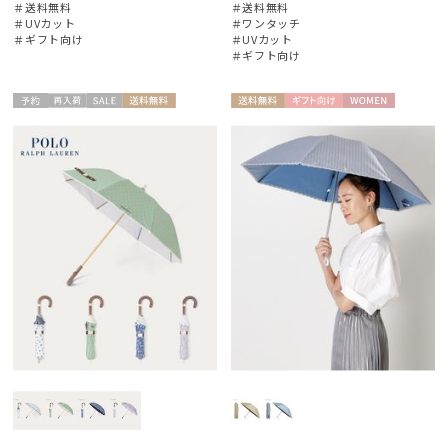
＃送料無料
＃送料無料
＃UVカット
＃ワンタッチ
＃ギフト向け
＃UVカット
＃ギフト向け
予約
再入
セー
送料無
送料無
ギフト
WOME
ギフト
WOME
荷
ル
料
料
向け
N
向け
N