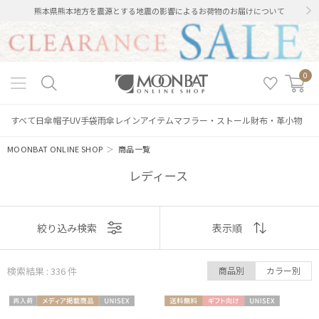
熊本県熊本地方を震源とする地震の影響によるお荷物のお届けについて
0
すべて
日傘
帽子
UV手袋
雨傘
レインアイテム
マフラー・ストール
財布・革小物
MOONBAT ONLINE SHOP
＞
商品一覧
レディース
表示
絞り込み検索
表示順
順
検索結果 : 336
件
商品別
カラー別
おすすめ
再入
メディア掲
UNISE
送料無
ギフト
UNISE
新着