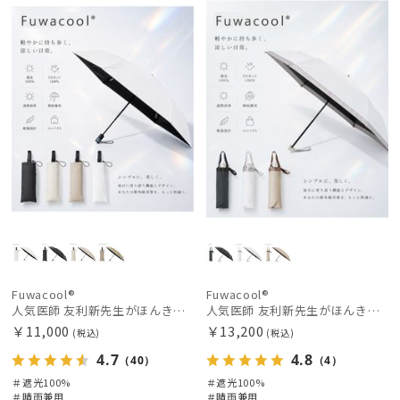
荷
載商品
X
料
向け
X
価格の高い
順
価格の低い
順
人気順
売上点数順
お気に入り
順
Fuwacool®
Fuwacool®
人気医師 友利新先生がほんきで作った”絶対に忘れない誰でも日傘”ワンタッチ開閉日傘【晴雨兼用折りたたみ日傘】フワクール® (Fuwacool®) 雨の日OK 軽量 遮光100% UV100％
人気医師 友利新先生がほんきで作った”絶対に忘れない誰でも日傘” 50【晴雨兼用折りたたみ日傘】フワクール® (Fuwacool®) 雨の日OK 軽量 遮光100% UV100%
￥11,000
￥13,200
(税込)
(税込)
4.7
4.8
（40）
（4）
＃遮光100%
＃遮光100%
＃晴雨兼用
＃晴雨兼用