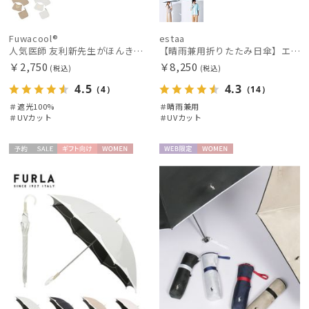
Fuwacool®
estaa
人気医師 友利新先生がほんきでつくったUVカット100％帽子【遮光100％帽子】フワクール® (Fuwacool®) 別売り3点セット
【晴雨兼用折りたたみ日傘】エスタ(estaa)REIKYAKUパラソル 大きめ60㎝ 世界初の放射冷却素材ラディクール 遮光100 UV100 耐風
￥2,750
￥8,250
(税込)
(税込)
4.5
4.3
（4）
（14）
＃遮光100%
＃晴雨兼用
＃UVカット
＃UVカット
予約
セー
ギフト
WOME
WEB限
WOME
ル
向け
N
定
N