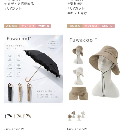
＃メディア掲載商品
＃送料無料
＃UVカット
＃UVカット
＃ギフト向け
送料無
ギフト
WOME
送料無
ギフト
WOME
料
向け
N
料
向け
N
Fuwacool®
Fuwacool®