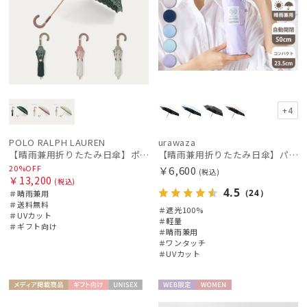
+4
POLO RALPH LAUREN
urawaza
【晴雨兼用折りたたみ日傘】ポロ ラルフ ローレン (POLO RALPH LAUREN) フローラル刺繍 遮光 遮熱 UV
【晴雨兼用折りたたみ日傘】パッとさして、サッとしまえる傘コワザ(kowaza) プレーン 50 遮光100% UV100% 自動開閉傘 ワンタッチ
20%OFF
￥6,600
(税込)
￥13,200
(税込)
4.5
（24）
＃晴雨兼用
＃送料無料
＃遮光100%
＃UVカット
＃軽量
＃ギフト向け
＃晴雨兼用
＃ワンタッチ
＃UVカット
メディア掲
ギフト
UNISE
WEB限
WOME