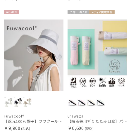
WOME
予約
再入
メディア掲
ギフト
UNISE
N
荷
載商品
向け
X
Fuwacool®
urawaza
【遮光100％帽子】フワクール® (Fuwacool®) キャペリン 遮光100 UV100
【晴雨兼用折りたたみ日傘】パッとさして、サッとしまえる傘コワザ(kowaza) ライトボーダー 50 遮光100% UV100%
￥9,900
￥6,600
(税込)
(税込)