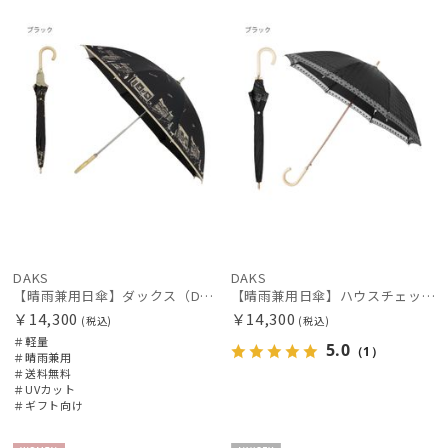
料
向け
N
N
DAKS
DAKS
【晴雨兼用日傘】ダックス（DAKS）街並み 遮光99.99％ UV99％ 軽量
【晴雨兼用日傘】ハウスチェック×オーガンジーレース 遮光率99.99％以上 UV99%以上 軽量 日本製
￥14,300
￥14,300
(税込)
(税込)
＃軽量
5.0
（1）
＃晴雨兼用
＃送料無料
＃UVカット
＃ギフト向け