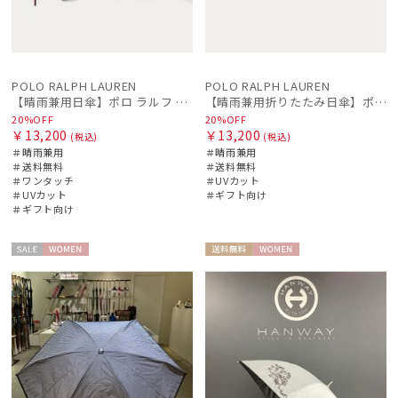
POLO RALPH LAUREN
POLO RALPH LAUREN
【晴雨兼用日傘】ポロ ラルフ ローレン (POLO RALPH LAUREN) WoodBloac Flower 遮光 UV 遮熱
【晴雨兼用折りたたみ日傘】ポロ ラルフ ローレン (POLO RALPH LAUREN) WoodBloac Flower 遮光 UV 遮熱
20%OFF
20%OFF
￥13,200
￥13,200
(税込)
(税込)
＃晴雨兼用
＃晴雨兼用
＃送料無料
＃送料無料
＃ワンタッチ
＃UVカット
＃UVカット
＃ギフト向け
＃ギフト向け
セー
WOME
送料無
WOME
ル
N
料
N