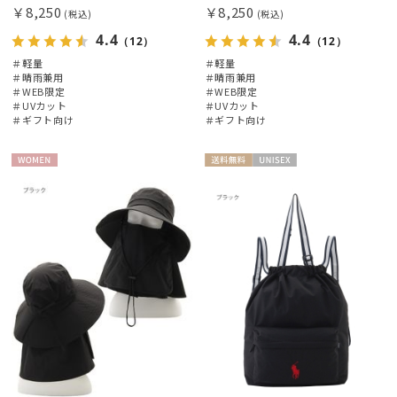
￥8,250
￥8,250
(税込)
(税込)
4.4
4.4
（12）
（12）
＃軽量
＃軽量
＃晴雨兼用
＃晴雨兼用
＃WEB限定
＃WEB限定
＃UVカット
＃UVカット
＃ギフト向け
＃ギフト向け
WOME
送料無
UNISE
N
料
X