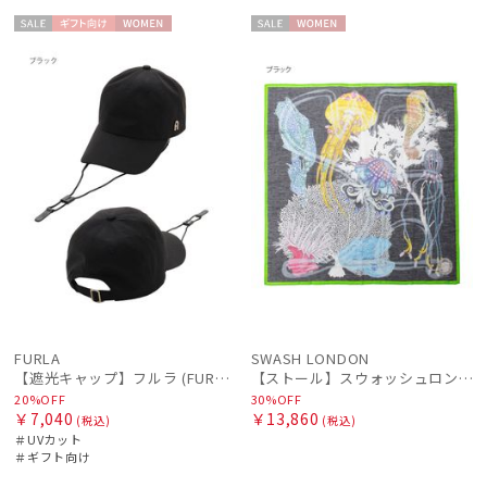
セー
ギフト
WOME
セー
WOME
ル
向け
N
ル
N
件
FURLA
SWASH LONDON
【遮光キャップ】フルラ (FURLA) アーチロゴ キャップ 遮光UV帽子
【ストール】スウォッシュロンドン (SWASH LONDON) Oceanic Odyssey 115*115 コットンスクエア
20%OFF
30%OFF
￥7,040
￥13,860
(税込)
(税込)
＃UVカット
＃ギフト向け