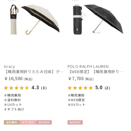
Gracy
POLO RALPH LAUREN
【晴雨兼用折りたたみ日傘】グレイシー (Gracy) Natural bicolor 遮光99% 遮熱 UV99％ 簡単開閉
【WEB限定】【晴雨兼用折りたたみ日傘】ポロ ラルフ ローレン (POLO RALPH LAUREN) 遮熱 UV 晴雨兼用
￥16,500
￥7,700
(税込)
(税込)
4.3
5.0
（3）
（2）
＃晴雨兼用
＃晴雨兼用
＃送料無料
＃WEB限定
＃UVカット
＃UVカット
＃ギフト向け
送料無
ギフト
WOME
WOME