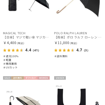
MAGICAL TECH
POLO RALPH LAUREN
【日傘】マジで軽い傘 マジカルテックプロテクション(MAGICAL TECH PROTECTION)5flat 晴雨兼用傘折りたたみ日傘 一級遮光100% UV 軽量 コンパクト持ち運びに便利 人気
【雨傘】ポロ ラルフ ローレン (POLO RALPH LAUREN) ロゴ ジャカード 長傘 【公式ムーンバット】レディース 日本製 グラスファイバー
￥4,400
￥11,000
(税込)
(税込)
4.4
4.7
（41）
（3）
＃遮光100%
＃送料無料
＃軽量
＃晴雨兼用
＃UVカット
セー
送料無
ギフト
WOME
UNISE
ル
料
向け
N
X