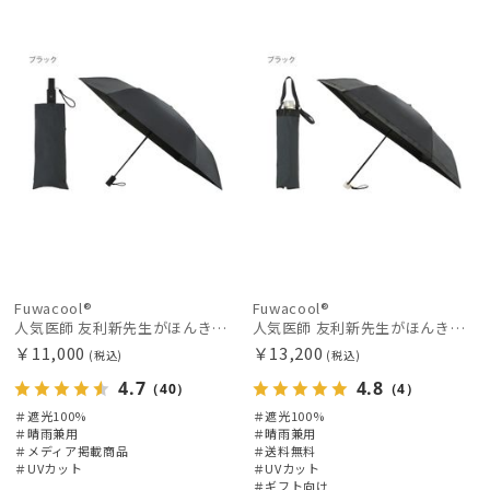
載商品
X
料
向け
X
価格の高い
順
価格の低い
順
人気順
売上点数順
お気に入り
順
Fuwacool®
Fuwacool®
人気医師 友利新先生がほんきで作った”絶対に忘れない誰でも日傘”ワンタッチ開閉日傘【晴雨兼用折りたたみ日傘】フワクール® (Fuwacool®) 雨の日OK 軽量 遮光100% UV100％
人気医師 友利新先生がほんきで作った”絶対に忘れない誰でも日傘” 50【晴雨兼用折りたたみ日傘】フワクール® (Fuwacool®) 雨の日OK 軽量 遮光100% UV100%
￥11,000
￥13,200
(税込)
(税込)
4.7
4.8
（40）
（4）
＃遮光100%
＃遮光100%
＃晴雨兼用
＃晴雨兼用
＃メディア掲載商品
＃送料無料
＃UVカット
＃UVカット
＃ギフト向け