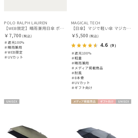
POLO RALPH LAUREN
MAGICAL TECH
【WEB限定】晴雨兼用日傘 ポロ ラルフ ローレン（POLO RALPH LAUREN）オーバーロック刺繍 遮光100 UV100
【日傘】マジで軽い傘 マジカルテックプロテクション（MAGICAL TECH PROTECTION）Tough W rib55cm 耐風 軽量 遮光100
￥7,700
￥5,500
(税込)
(税込)
＃遮光100%
4.6
（9）
＃晴雨兼用
＃WEB限定
＃遮光100%
＃UVカット
＃軽量
＃晴雨兼用
＃メディア掲載商品
＃耐風
＃8本骨
＃UVカット
＃ギフト向け
UNISE
メディア掲
ギフト
UNISE
X
載商品
向け
X