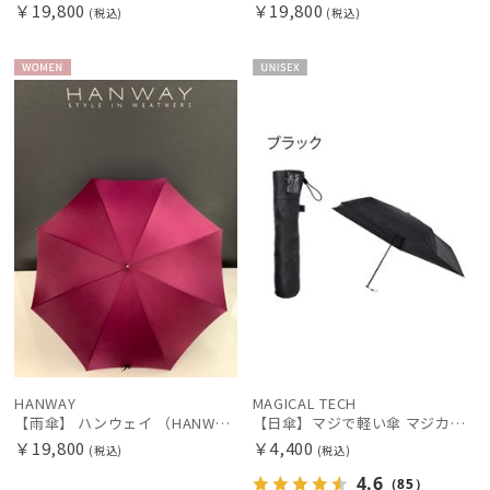
￥19,800
￥19,800
(税込)
(税込)
マフラー・ストール・スカーフ
WOME
UNISE
N
X
帽子
手袋・アームカバー
その他
カラー
HANWAY
MAGICAL TECH
【雨傘】 ハンウェイ （HANWAY） Couturier クチュリエ 長傘 日本製
【日傘】マジで軽い傘 マジカルテックプロテクション(MAGICAL TECH PROTECTION)50cm 晴雨兼用傘折りたたみ日傘 一級遮光100% UV 軽量 人気 レディース メンズ
￥19,800
￥4,400
(税込)
(税込)
4.6
（85）