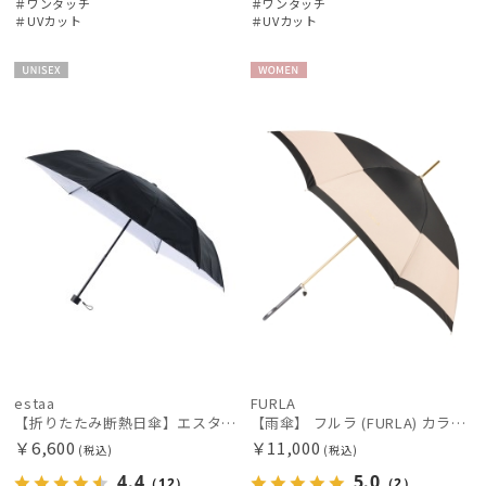
＃ワンタッチ
＃ワンタッチ
＃UVカット
＃UVカット
UNISE
WOME
X
N
estaa
FURLA
【折りたたみ断熱日傘】エスタ (estaa) ハニカム断熱パラソル 55㎝ 折りたたみ傘 晴雨兼用 遮光100 UV100
【雨傘】 フルラ (FURLA) カラーボーダー ロゴプリント 長傘 【公式ムーンバット】 レディース 手元チャーム 耐風傘 ジャンプ式 日本製 ギフト 軽量 グラスファイバー
￥6,600
￥11,000
(税込)
(税込)
4.4
5.0
（12）
（2）