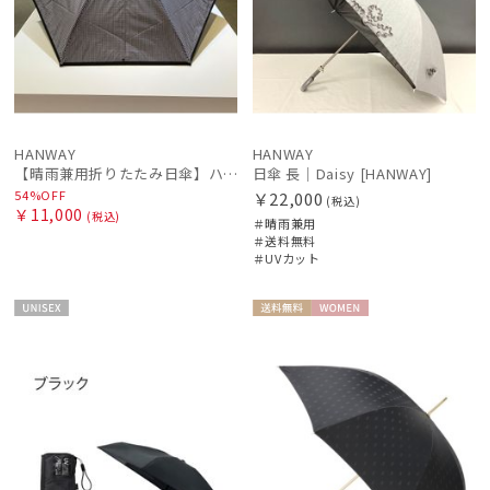
HANWAY
HANWAY
【晴雨兼用折りたたみ日傘】ハンウェイ (HANWAY) Socal Gir（ソーカル・ガール） 暑さ対策、紫外線対策、親骨：～50cm 雨の日OK 遮光 UV 晴雨兼用
日傘 長｜Daisy [HANWAY]
54%OFF
￥22,000
(税込)
￥11,000
(税込)
＃晴雨兼用
＃送料無料
＃UVカット
UNISE
送料無
WOME
X
料
N