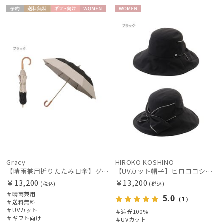
予約
送料無
ギフト
WOME
WOME
料
向け
N
N
Gracy
HIROKO KOSHINO
【晴雨兼用折りたたみ日傘】グレイシー (Gracy) Tender bicolor 一級遮光99.99% 遮熱 UV99％ 簡単開閉
【UVカット帽子】ヒロココシノ（HIROKO KOSHINO）リボンハット 遮光100 UV100 手洗いOK サイズ調整
￥13,200
￥13,200
(税込)
(税込)
＃晴雨兼用
5.0
（1）
＃送料無料
＃UVカット
＃遮光100%
＃ギフト向け
＃UVカット