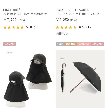
Fuwacool®
POLO RALPH LAUREN
人気医師 友利新先生のお墨付き！【遮光100％帽子】フワクール® (Fuwacool®) 日差しを完全遮断サファリハット 遮光100 UV100
【レインバッグ】ポロ ラルフ ローレン (POLO RALPH LAUREN) 2WAYレインバッグ POLO PONY刺繍 撥水加工
￥7,700
￥8,250
(税込)
(税込)
5.0
4.5
（1）
（4）
＃送料無料
WOME
セー
送料無
ギフト
WOME
N
ル
料
向け
N