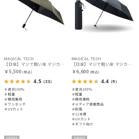
MAGICAL TECH
MAGICAL TECH
【日傘】マジで軽い傘 マジカルテックプロテクション(MAGICAL TECH PROTECTION) 50cm 晴雨兼用傘自動開閉折りたたみ日傘 一級遮光100% UV 軽量 機能性 人気
【日傘】マジで軽い傘 マジカルテックプロテクション（MAGICAL TECH PROTECTION）Tough 12 rib55cm
￥5,500
￥6,600
(税込)
(税込)
4.5
4.4
（23）
（9）
＃遮光100%
＃遮光100%
＃軽量
＃軽量
＃晴雨兼用
＃晴雨兼用
＃ワンタッチ
＃メディア掲載商品
＃UVカット
＃耐風
＃12本骨
＃UVカット
＃ギフト向け