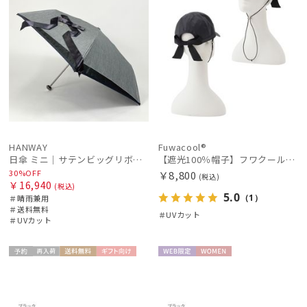
HANWAY
Fuwacool®
日傘 ミニ｜サテンビッグリボン [HANWAY]
【遮光100％帽子】フワクール® (Fuwacool®) バックリボンキャップ 遮光100 UV100
30%OFF
￥8,800
(税込)
￥16,940
(税込)
5.0
（1）
＃晴雨兼用
＃送料無料
＃UVカット
＃UVカット
予約
再入
送料無
ギフト
WEB限
WOME
WOME
荷
料
向け
定
N
N