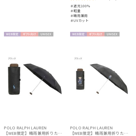
＃遮光100%
＃軽量
＃晴雨兼用
＃UVカット
価格・割引率
WEB限
ギフト
UNISE
WEB限
ギフト
UNISE
在庫表示
定
向け
X
定
向け
X
販売状況
入荷状況
POLO RALPH LAUREN
POLO RALPH LAUREN
【WEB限定】晴雨兼用折りたたみ日傘 ポロ ラルフ ローレン ポロポニー刺繍 POLO BEAR 雨の日OK 遮光100% 遮熱 簡単開閉 UV100% 晴雨兼用
【WEB限定】晴雨兼用折りたたみ日傘 ポロ ラルフ ローレン ポロポニー刺繍 POLO BEAR 雨の日OK 遮光100% 遮熱 簡単開閉 UV100% 晴雨兼用