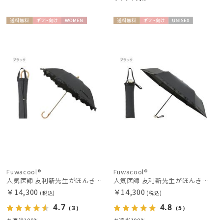
送料無
ギフト
WOME
送料無
ギフト
UNISE
料
向け
N
料
向け
X
Fuwacool®
Fuwacool®
人気医師 友利新先生がほんきで作った”絶対に忘れない誰でも日傘” エレガント派のバンブーフリル【晴雨兼用日傘】フワクール® (Fuwacool®) 雨の日OK 軽量 遮光100% UV100％
人気医師 友利新先生がほんきで作った”絶対に忘れない誰でも日傘” 55【晴雨兼用折りたたみ日傘】フワクール® (Fuwacool®) 雨の日OK 軽量 遮光100% UV100%
￥14,300
￥14,300
(税込)
(税込)
4.7
4.8
（3）
（5）
＃遮光100%
＃遮光100%