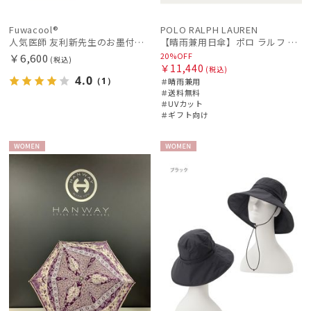
Fuwacool®
POLO RALPH LAUREN
人気医師 友利新先生のお墨付き！【遮光100％帽子】フワクール® (Fuwacool®) 日差しを完全遮断ガードキャップ 遮光100 UV100
【晴雨兼用日傘】ポロ ラルフ ローレン (POLO RALPH LAUREN) 無地刺繍 簡単開閉 遮光 遮熱 UV 日本製
20%OFF
￥6,600
(税込)
￥11,440
(税込)
4.0
（1）
＃晴雨兼用
＃送料無料
＃UVカット
＃ギフト向け
WOME
WOME
N
N