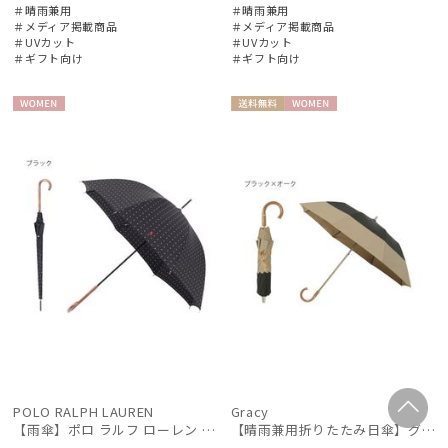
＃晴雨兼用
＃晴雨兼用
＃メディア掲載商品
＃メディア掲載商品
＃UVカット
＃UVカット
＃ギフト向け
＃ギフト向け
WOME
送料無
WOME
N
料
N
POLO RALPH LAUREN
Gracy
【雨傘】ポロ ラルフ ローレン (POLO RALPH LAUREN) ドット×ロゴ
【晴雨兼用折りたたみ日傘】グレイシー (Gracy) Tender bicolor 一級遮光99.99% 遮熱 簡単開閉 UV 晴雨兼用