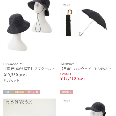
Fuwacool®
HANWAY
【遮光100％帽子】フワクール® (Fuwacool®) UVハット 遮光100 UV100
【日傘】ハンウェイ（HANWAY）Aoi 折りたたみ 木棒【公式ムーンバット】[Aoi]純パラソル UV 手開き 日本製 高級日傘
30%OFF
￥9,350
(税込)
￥17,710
(税込)
＃UVカット
セー
送料無
WOME
WOME
ル
料
N
N