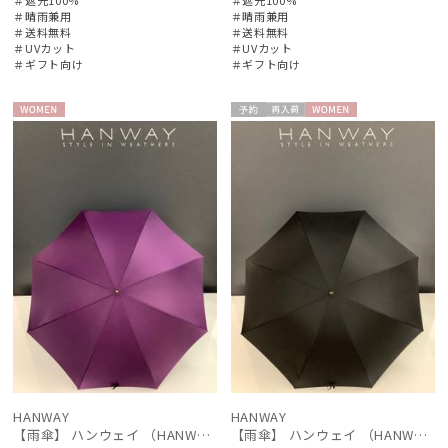
＃晴雨兼用
＃晴雨兼用
＃送料無料
＃送料無料
＃UVカット
＃UVカット
＃ギフト向け
＃ギフト向け
絞り込み
WOME
予約
再入
WOME
N
荷
N
レディース
メンズ
キッズ
カテゴリー
ブランド
HANWAY
HANWAY
傘機能
【雨傘】 ハンウェイ （HANWAY） Couturier クチュリエ 長傘 日本製
【雨傘】 ハンウェイ （HANWAY） Couturier クチュリエ 長傘 日本製