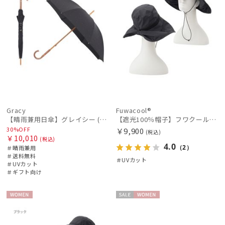
Gracy
Fuwacool®
【晴雨兼用日傘】グレイシー (Gracy) Studs 一級遮光99.99% 遮熱 UV99％
【遮光100％帽子】フワクール® (Fuwacool®) キャペリン 遮光100 UV100
30%OFF
￥9,900
(税込)
￥10,010
(税込)
4.0
（2）
＃晴雨兼用
＃送料無料
＃UVカット
＃UVカット
＃ギフト向け
WOME
セー
WOME
N
ル
N