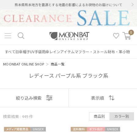
熊本県熊本地方を震源とする地震の影響によるお荷物のお届けについて
0
すべて
日傘
帽子
UV手袋
雨傘
レインアイテム
マフラー・ストール
財布・革小物
MOONBAT ONLINE SHOP
＞
商品一覧
レディース パープル系 ブラック系
表示
絞り込み検索
表示順
順
検索結果 : 449
件
商品別
カラー別
おすすめ
メディア掲
UNISE
送料無
ギフト
UNISE
新着