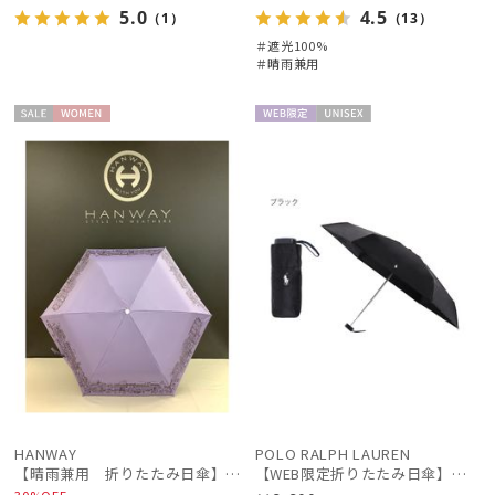
5.0
4.5
（1）
（13）
＃遮光100%
＃晴雨兼用
セー
WOME
WEB限
UNISE
ル
N
定
X
HANWAY
POLO RALPH LAUREN
【晴雨兼用 折りたたみ日傘】ハンウェイ（ＨＡＮＷＡＹ）HW street（ハンウェイ・ストリート）
【WEB限定折りたたみ日傘】ポロ ラルフ ローレン(POLO RALPH LAUREN)ワンポイントポロ刺繍×サコッシュ 遮光100% UV100%
30%OFF