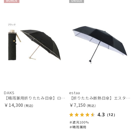
WOME
UNISE
N
X
DAKS
estaa
【晴雨兼用折りたたみ日傘】ロゴジャガード×刺繍 遮光率99.99％以上 UV99%以上 軽量 日本製
【折りたたみ断熱日傘】エスタ (estaa) ハニカム断熱パラソル 60㎝ 折りたたみ傘 晴雨兼用 一級遮光 UV
￥14,300
￥7,150
(税込)
(税込)
4.3
（12）
＃遮光100%
＃晴雨兼用