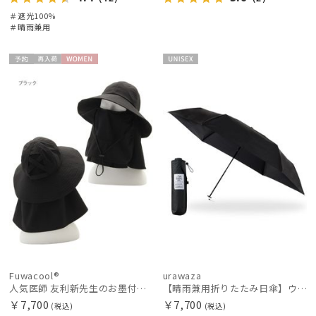
＃遮光100%
＃晴雨兼用
予約
再入
WOME
UNISE
荷
N
X
Fuwacool®
urawaza
人気医師 友利新先生のお墨付き！【遮光100％帽子】フワクール® (Fuwacool®) 日差しを完全遮断バッククロスハット 遮光100 UV100
【晴雨兼用折りたたみ日傘】ウラワザ（urawaza） 無地 55㎝ 折りたたみ傘 晴雨兼用 100%遮光 UV100%
￥7,700
￥7,700
(税込)
(税込)