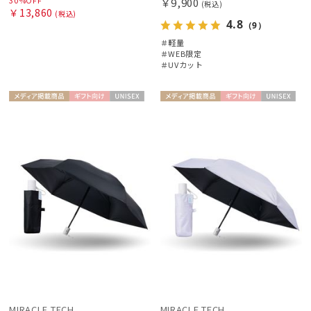
￥9,900
(税込)
￥13,860
(税込)
4.8
（9）
＃軽量
＃WEB限定
＃UVカット
メディア掲
ギフト
UNISE
メディア掲
ギフト
UNISE
載商品
向け
X
載商品
向け
X
MIRACLE TECH
MIRACLE TECH