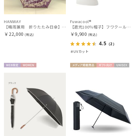
HANWAY
Fuwacool®
【晴雨兼用 折りたたみ日傘】ハンウェイ（ＨＡＮＷＡＹ）Vestido de frida（べスティード・デ・フリーダ）
【遮光100％帽子】フワクール® (Fuwacool®) ローラブルハット 遮光100 UV100
￥22,000
￥9,900
(税込)
(税込)
4.5
（2）
＃UVカット
WEB限
WOME
メディア掲
ギフト
UNISE
定
N
載商品
向け
X