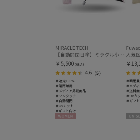
MIRACLE TECH
Fuwac
【自動開閉日傘】ミラクル小さい傘 ミラクルテックプロ (MIRACLE TECH Pro) 晴雨兼用 遮光100 ワンタッチ開閉
￥5,500
￥13,
(税込)
4.6
（5）
＃遮光100%
＃晴雨兼
＃晴雨兼用
＃メディ
＃メディア掲載商品
＃送料無
＃ワンタッチ
＃UVカ
＃自動開閉
＃ギフト
＃UVカット
＃ギフト向け
WOMEN
UNISEX