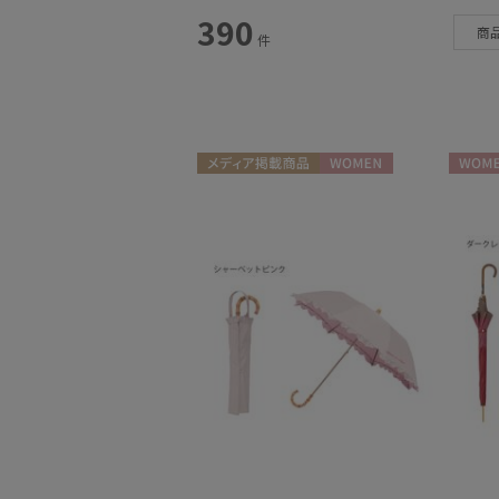
スタイル
390
商
件
カテゴリー
雨傘
(117)
日傘
(82)
メディア掲載商品
WOMEN
WOME
レインアイテム
(29)
マフラー・ストール
(118)
帽子
(15)
手袋・アームカバー
(19)
その他
(10)