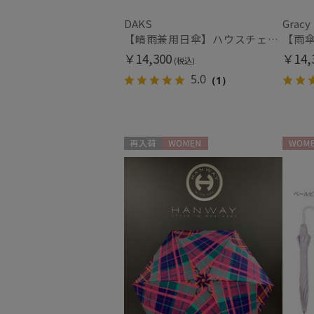
DAKS
Gracy
【晴雨兼用日傘】ハウスチェック×オーガンジーレース 遮光率99.99％以上 UV99%以上 軽量 日本製
￥14,300
￥14,
(税込)
5.0
（1）
再入荷
WOMEN
WOME