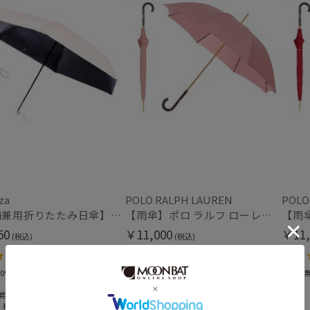
価格・割引率
価格 (円)
割引率 (%)
在庫表示
za
POLO RALPH LAUREN
POLO
【晴雨兼用折りたたみ日傘】パッとさして、サッとしまえる傘コワザ(kowaza) ボーダー 50 遮光100% UV100%
【雨傘】ポロ ラルフ ローレン (POLO RALPH LAUREN) ロゴ ジャカード 長傘 【公式ムーンバット】レディース 日本製 グラスファイバー
在庫あり
50
￥11,000
￥11,
(税込)
(税込)
販売状況
4.4
4.7
（7）
（3）
0%
＃送料無料
＃送料
通常
用
ット