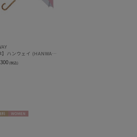
(4)
(2)
し
UVカット
(15)
(19)
WAY
ィアで話題
日本製
(150)
【日傘】ハンウェイ (HANWAY) Pシエスタ 白ラミネート ナチュラルカラー 長傘 オールウェザー 遮光 竹手元 晴雨兼用 UV 日本製
300
(税込)
料
WOMEN