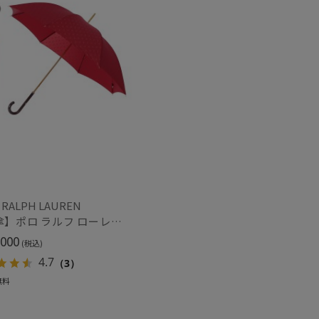
～
～
 RALPH LAUREN
【雨傘】ポロ ラルフ ローレン (POLO RALPH LAUREN) ロゴ ジャカード 長傘 【公式ムーンバット】レディース 日本製 グラスファイバー
000
(税込)
4.7
（3）
無料
セール