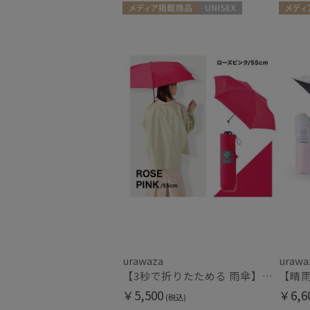
メディア掲載商品
UNISEX
メディ
UNISEX
urawaza
urawa
【3秒で折りたためる 雨傘】urawaza(ウラワザ) slim 55cmUV プレーン UV加工
￥5,500
￥6,6
(税込)