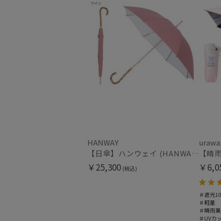
HANWAY
urawa
【日傘】ハンウェイ (HANWAY) Pシエスタ 白ラミネート ナチュラルカラー 長傘 オールウェザー 遮光 竹手元 晴雨兼用 UV 日本製
￥25,300
￥6,0
(税込)
＃遮光10
＃軽量
＃晴雨兼
＃UVカ