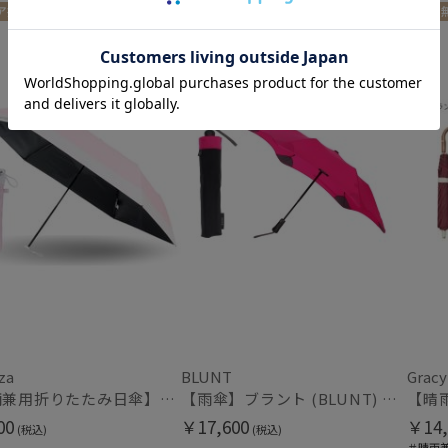
入荷状況
ア掲載商品
ギフト向け
送料無料
UNISEX
送料無
予約
新着
za
BLUNT
Gracy
【晴雨兼用折りたたみ日傘】パッとさして、サッとしまえる傘コワザ(kowaza) ライトボーダー 50 遮光100% UV100%
【雨傘】ブラント (BLUNT) Metro メトロ 無地 折りたたみ傘【公式ムーンバット】ユニセックス レディース 男女兼用 丈夫な傘 パッケージ入り 専用ボックス リニューアル
00
￥17,600
￥14,
(税込)
(税込)
＃晴雨