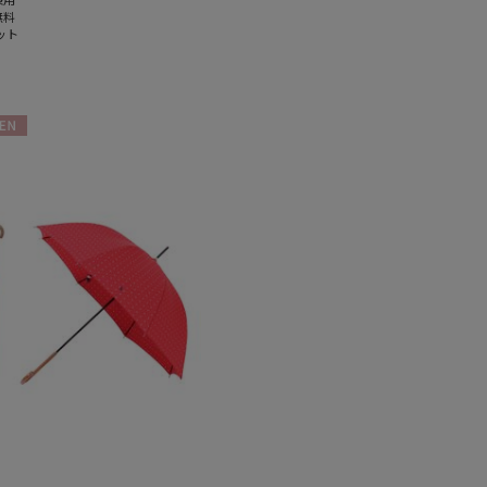
無料
ット
N