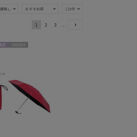
庫無し
おすすめ順
120件
1
2
3
...
熱
遮光
NEXT
(52)
(39)
軽量
13)
(38)
限定
UNISEX
ンプ式
超撥水
(13)
(3)
線対策
自動開閉傘
(62)
(7)
：51～
親骨：56～
m
60cm
(57)
(44)
開閉傘
3秒でたためる
(17)
(6)