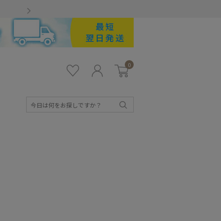
Gmailをお使いのお客様
0
お気
ロ
カー
に入
グ
ト
り
イ
ン
検
索
キッズ