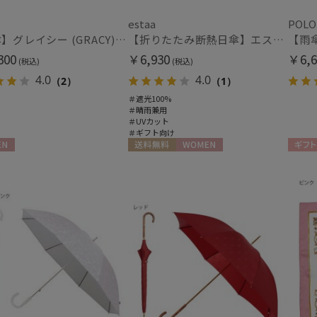
estaa
POLO
【雨傘】グレイシー (GRACY) 日本製 バイカラー 長傘 【公式ムーンバット】 日本製 12本骨 ギフト
【折りたたみ断熱日傘】エスタ (estaa) ハニカム断熱パラソル グラデーション 折りたたみ傘 晴雨兼用 遮光100 UV100
300
￥6,930
￥6,6
(税込)
(税込)
4.0
4.0
（2）
（1）
＃遮光100%
＃晴雨兼用
＃UVカット
＃ギフト向け
N
送料無料
WOMEN
ギフト