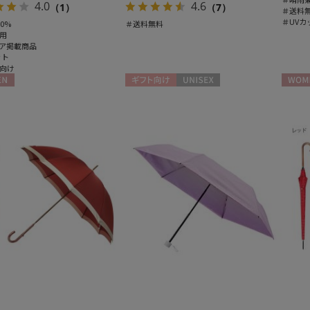
4.0
4.6
（1）
（7）
＃送料
＃UVカ
0%
＃送料無料
用
ア掲載商品
ット
向け
N
ギフト向け
UNISEX
WOME