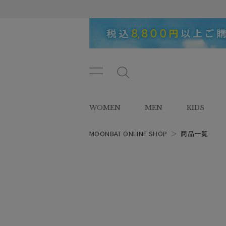
メニ
メ
ュー
ニ
ボタ
ュ
WOMEN
MEN
KIDS
ン
ー
ボ
タ
MOONBAT ONLINE SHOP
＞
商品一覧
ン
レディース