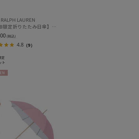
 RALPH LAUREN
【WEB限定折りたたみ日傘】ポロ ラルフ ローレン(POLO RALPH LAUREN)ワンポイントポロ刺繍×サコッシュ 遮光100% UV100%
カシミヤ
)
(6)
00
(税込)
4.8
（9）
ル
(7)
限定
ット
N
ズ調整
(2)
冷感
ショート丈
(7)
(10)
グ丈
5本指