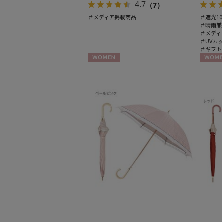
4.7
（7）
＃メディア掲載商品
＃遮光10
＃晴雨兼
＃メディ
＃UVカ
＃ギフト
WOMEN
WOME