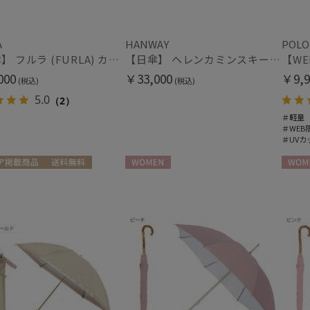
ハンウェイ
HELEN KAMINSKI
ヘレンカミンスキー
A
HANWAY
POLO
マフラー・ストール・スカーフ
【雨傘】 フルラ (FURLA) カラーボーダー ロゴプリント 長傘 【公式ムーンバット】 レディース 手元チャーム 耐風傘 ジャンプ式 日本製 ギフト 軽量 グラスファイバー
【日傘】 ヘレンカミンスキー（HELEN KAMINSKI） X ハンウェイ (HANWAY) コラボ プロヴァンスタイプ 麻無地 ラフィアコード 折りたたみ傘 曲がり手元 純パラソル
LANVIN COLLECTION
ウォッシャブル
UV
ランバン コレクション
(2
000
￥33,000
￥9,9
(税込)
(税込)
(6)
LANVIN en Bleu
5.0
（2）
ランバン オン ブルー
＃軽量
シルク
ウー
(74)
MACKINTOSH
＃WEB
＃UVカ
PHILOSOPHY
マッキントッシュ フィロソフィー
帽子
MAGICAL TECH
ア掲載商品
送料無料
WOMEN
WOME
向け
WOMEN
マジカルテック
紫外線対策
サイ
(1)
masu
マス
mila schon
手袋・アームカバー
ミラ・ショーン
MIRACLE TECH
紫外線対策
接触
(19)
ミラクルテック
OTHER BRAND
ミディアム丈
ロン