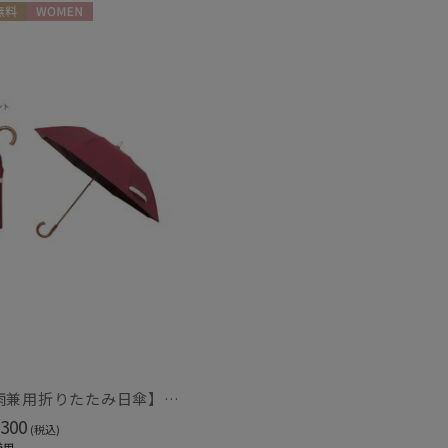
料
WOMEN
もうすぐ
再入荷
【晴雨兼用折りたたみ日傘】グレイシー (Gracy) Accent color 一級遮光99.99% 遮熱 簡単開閉 UV 晴雨兼用
300
(税込)
兼用