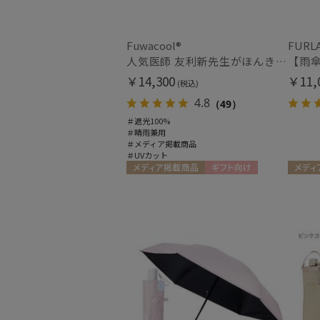
Fuwacool®
FURL
人気医師 友利新先生がほんきで作った”絶対に忘れない誰でも日傘” エレガント派のバンブーフリル【晴雨兼用折日傘】フワクール® (Fuwacool®) 雨の日OK 軽量 遮光100% UV100％
￥14,300
￥11,
(税込)
4.8
（49）
＃遮光100%
＃晴雨兼用
＃メディア掲載商品
＃UVカット
メディア掲載商品
ギフト向け
メディ
UNISEX
ギフト