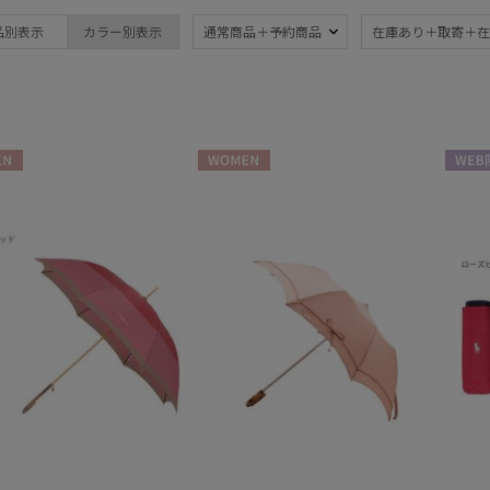
ブランド
品別表示
カラー別表示
通常商品＋予約商品
在庫あり＋取寄＋在
ブランド
傘機能
BLUNT
晴雨兼用
遮
(80)
ブラント
一級遮光
UV
DAKS
(47)
(1
N
WOMEN
WEB
ダックス
耐風傘
ジャ
estaa
(15)
エスタ
暑さ対策
紫外
(63)
FLO(A)TUS
フロータス
親骨：～50cm
親骨
FURLA
55c
(79)
フルラ
Fuwacool®
親骨：61～
簡単
フワクール®
65cm
(1)
Gracy
グレイシー
ギフトにおすす
HANWAY
め
(7)