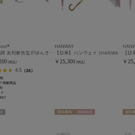
(5)
アザーブランド
PAUL&JOE ACCESSOIRES
指切り
指無
(2)
ポールアンドジョー アクセソワ
POLO RALPH LAUREN
ポロ ラルフ ローレン
その他
SWASH LONDON
ool®
HANWAY
HAN
WEB限定
メデ
(7)
スウォッシュロンドン
人気医師 友利新先生がほんきで作った”絶対に忘れない誰でも日傘” 50【晴雨兼用折りたたみ日傘】フワクール® (Fuwacool®) 雨の日OK 軽量 遮光100％ UV100%
【日傘】ハンウェイ (HANWAY) Pシエスタ 白ラミネート ナチュラルカラー 長傘 オールウェザー 遮光 竹手元 晴雨兼用 UV 日本製
(16)
urawaza
200
￥25,300
￥25,
(税込)
(税込)
ウラワザ
ギフトにおすす
4.5
（26）
め
(179)
用
ア掲載商品
料
ット
カラー
向け
送料無料
WOMEN
送料無