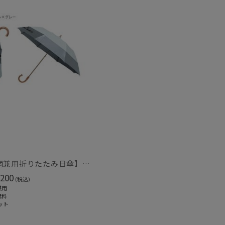
～
～
【晴雨兼用折りたたみ日傘】グレイシー（Gracy）Mix and Match 一級遮光99.99% 遮熱 UV 晴雨兼用 簡単開閉
200
(税込)
兼用
無料
セール
ット