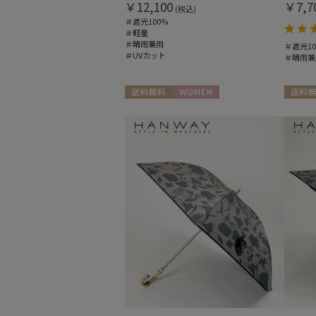
￥12,100
￥7,7
(税込)
＃遮光100%
＃軽量
＃晴雨兼用
＃遮光10
＃UVカット
＃晴雨兼
送料無料
WOMEN
送料無