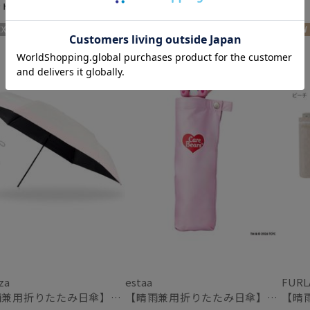
入荷状況
ット
＃ギフト向け
予約
ギフト向け
WOMEN
NEW
新着
WOME
za
estaa
FURL
【晴雨兼用折りたたみ日傘】ウラワザ(urawaza）ボーダー 55㎝ 折りたたみ傘 晴雨兼用 遮光100% UV100%
【晴雨兼用折りたたみ日傘】CareBearsTM（ケアベアTM）折りたたみ日傘 UV100% 遮光100%