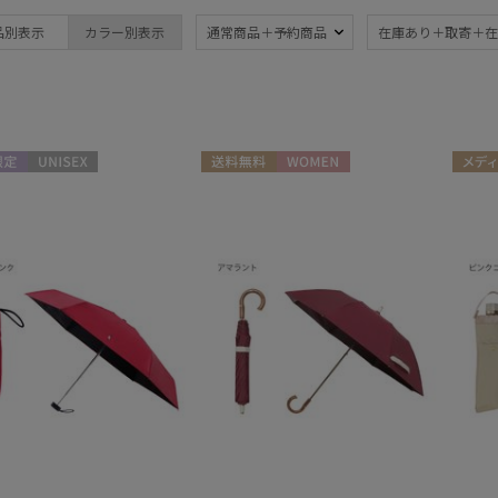
ブランド
品別表示
カラー別表示
通常商品＋予約商品
在庫あり＋取寄＋在
ブランド
傘機能
estaa
晴雨兼用
遮
(80)
エスタ
一級遮光
UV
FURLA
(47)
(1
定
UNISEX
送料無料
WOMEN
メディ
フルラ
ギフト
耐風傘
ジャ
Fuwacool®
(15)
フワクール®
暑さ対策
紫外
(63)
Gracy
グレイシー
親骨：～50cm
親骨
HANWAY
55c
(79)
ハンウェイ
LANVIN COLLECTION
親骨：61～
簡単
ランバン コレクション
65cm
(1)
MACKINTOSH
PHILOSOPHY
ギフトにおすす
マッキントッシュ フィロソフィー
め
(7)