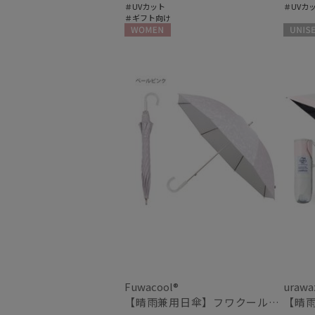
＃UVカット
＃UVカ
＃ギフト向け
WOMEN
UNISEX
Fuwacool®
urawa
【晴雨兼用日傘】フワクール®ホワイト（Fuwacool® White）ボタニカルグリッター 遮光100 UV100