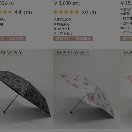
00
￥3,630
￥15,
(税込)
(税込)
＃遮光1
4.4
5.0
（14）
（1）
＃軽量
＃晴雨
0%
＃遮光100%
＃送料
用
＃晴雨兼用
＃UVカ
＃UVカット
＃ギフ
＃ギフト向け
料
WOMEN
送料無料
WOMEN
送料無