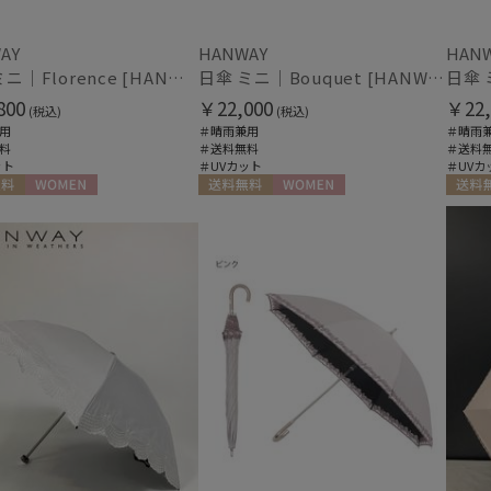
AY
HANWAY
HAN
日傘 ミニ｜Florence [HANWAY]
日傘 ミニ｜Bouquet [HANWAY]
800
￥22,000
￥22,
(税込)
(税込)
用
＃晴雨兼用
＃晴雨
料
＃送料無料
＃送料
ット
＃UVカット
＃UVカ
料
WOMEN
送料無料
WOMEN
送料無