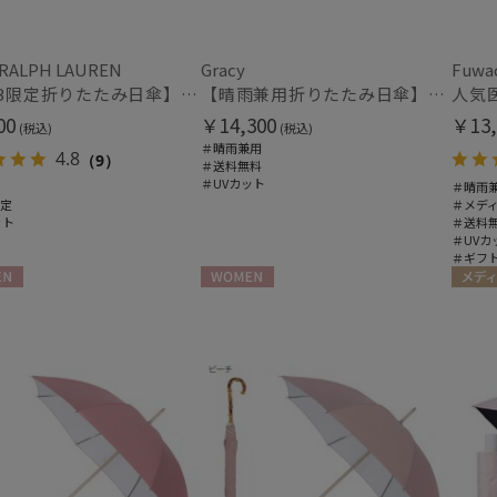
masu
マス
MIRACLE TECH
 RALPH LAUREN
Gracy
Fuwa
マフラー・ストール・スカーフ
ミラクルテック
【WEB限定折りたたみ日傘】ポロ ラルフ ローレン(POLO RALPH LAUREN)ワンポイントポロ刺繍×サコッシュ 遮光100% UV100%
【晴雨兼用折りたたみ日傘】グレイシー (Gracy) Accent color 一級遮光99.99% 遮熱 簡単開閉 UV 晴雨兼用
ウォッシャブル
UV
PAUL&JOE ACCESSOIRES
(2
00
￥14,300
￥13,
(税込)
(税込)
ポールアンドジョー アクセソワ
(6)
＃晴雨兼用
4.8
（9）
＃送料無料
POLO RALPH LAUREN
＃UVカット
＃晴雨
シルク
ウー
(74)
ポロ ラルフ ローレン
限定
＃メデ
ット
＃送料
urawaza
＃UVカ
ウラワザ
＃ギフ
帽子
N
WOMEN
メディ
紫外線対策
サイ
UNISE
(1)
手袋・アームカバー
紫外線対策
接触
(19)
ミディアム丈
ロン