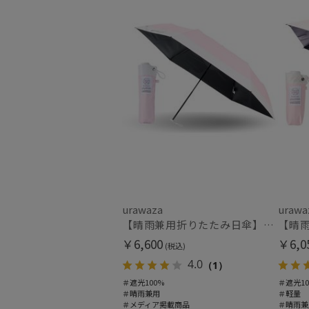
urawaza
urawa
【晴雨兼用折りたたみ日傘】パッとさして、サッとしまえる傘コワザ(kowaza) ライトボーダー 50 遮光100% UV100%
￥6,600
￥6,0
(税込)
4.0
（1）
＃遮光100%
＃遮光10
＃晴雨兼用
＃軽量
＃メディア掲載商品
＃晴雨兼