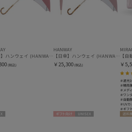
(5)
指切り
指無
(2)
その他
WEB限定
メデ
(7)
AY
HANWAY
MIRA
(16)
【日傘】ハンウェイ (HANWAY) Pシエスタ 白ラミネート ナチュラルカラー 長傘 オールウェザー 遮光 竹手元 晴雨兼用 UV 日本製
【日傘】ハンウェイ (HANWAY) Pシエスタ 白ラミネート ナチュラルカラー 長傘 オールウェザー 遮光 竹手元 晴雨兼用 UV 日本製
300
￥25,300
￥5,5
(税込)
(税込)
ギフトにおすす
め
(179)
＃遮光1
＃晴雨
＃メデ
カラー
＃ワン
＃自動
＃UVカ
＃ギフ
ギフト向け
UNISEX
送料無