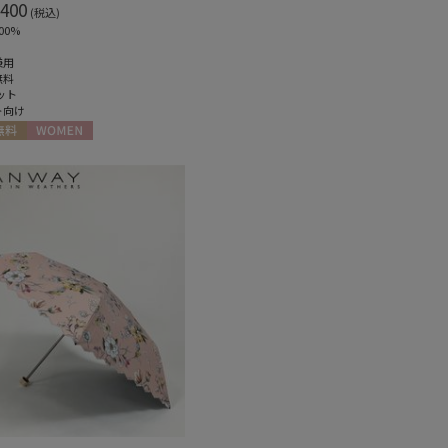
400
(税込)
00%
兼用
無料
ット
ト向け
料
WOMEN