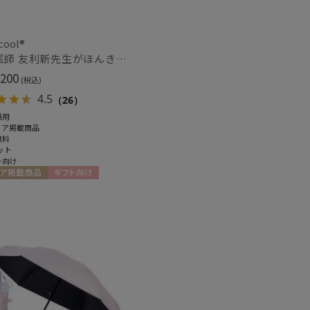
cool®
人気医師 友利新先生がほんきで作った”絶対に忘れない誰でも日傘” 50【晴雨兼用折りたたみ日傘】フワクール® (Fuwacool®) 雨の日OK 軽量 遮光100％ UV100%
カシミヤ
)
(6)
200
(税込)
4.5
（26）
兼用
ル
(7)
ィア掲載商品
無料
ット
ト向け
ア掲載商品
ギフト向け
ズ調整
X
(2)
冷感
ショート丈
(7)
(10)
グ丈
5本指