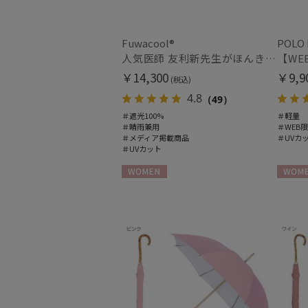
Fuwacool®
POLO
人気医師 友利新先生がほんきで作った”絶対に忘れない誰でも日傘” エレガント派のバンブーフリル【晴雨兼用折日傘】フワクール® (Fuwacool®) 雨の日OK 軽量 遮光100% UV100％
￥14,300
￥9,9
(税込)
4.8
（49）
＃遮光100%
＃軽量
＃晴雨兼用
＃WEB
＃メディア掲載商品
＃UVカ
＃UVカット
WOMEN
WOME