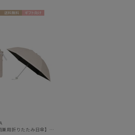
もうすぐ
送料無料
ギフト向け
再入荷
N
A
【晴雨兼用折りたたみ日傘】フルラ (FURLA) ジャガードグログラン 遮光100 遮熱 UV100 軽量