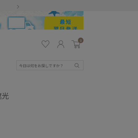
Gmailをお使いのお客様
0
お気
ロ
カー
に入
グ
ト
り
イ
ン
検
索
遮光
キッズ