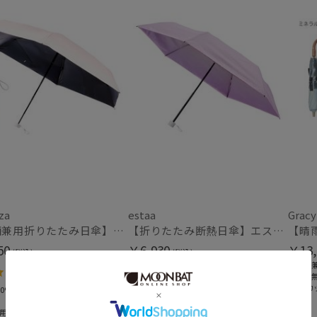
価格・割引率
価格 (円)
割引率 (%)
在庫表示
za
estaa
Gracy
在庫あり
【晴雨兼用折りたたみ日傘】パッとさして、サッとしまえる傘コワザ(kowaza) ボーダー 50 遮光100% UV100%
【折りたたみ断熱日傘】エスタ (estaa) ハニカム断熱パラソル グラデーション 折りたたみ傘 晴雨兼用 遮光100 UV100
50
￥6,930
￥13,
(税込)
(税込)
販売状況
＃晴雨
4.4
4.0
（7）
（1）
＃送料
通常
＃UVカ
0%
＃遮光100%
＃晴雨兼用
用
＃UVカット