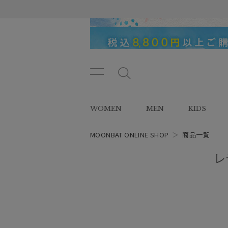
メニ
メ
ュー
ニ
ボタ
ュ
WOMEN
MEN
KIDS
ン
ー
ボ
タ
MOONBAT ONLINE SHOP
＞
商品一覧
ン
レ
レディース