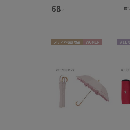
スタイル
68
商
件
カテゴリー
雨傘
(1)
日傘
(67)
メディア掲載商品
WOMEN
WEB限