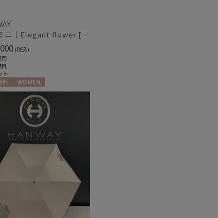
WAY
日傘 ミニ｜Elegant flower [HANWAY]
000
(税込)
兼用
無料
ット
料
WOMEN