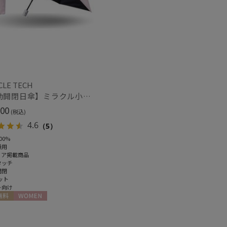
(4)
(2)
し
UVカット
(15)
(19)
ィアで話題
日本製
(150)
CLE TECH
【自動開閉日傘】ミラクル小さい傘 ミラクルテックプロ (MIRACLE TECH Pro) 晴雨兼用 遮光100 ワンタッチ開閉
00
(税込)
4.6
（5）
00%
兼用
ィア掲載商品
タッチ
開閉
ット
ト向け
料
WOMEN