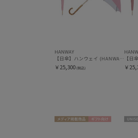
HANWAY
HANW
【日傘】ハンウェイ (HANWAY) Pシエスタ 白ラミネート ナチュラルカラー 長傘 オールウェザー 遮光 竹手元 晴雨兼用 UV 日本製
￥25,300
￥25,
(税込)
メディア掲載商品
ギフト向け
UNISEX
UNISEX