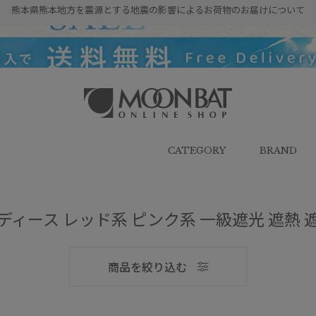
熊本県熊本地方を震源とする地震の影響によるお荷物のお届けについて
雨傘・日傘・マフラー・ストール・
帽子の通販｜MOONBAT ONLINE
SHOP（ムーンバットオンラインシ
CATEGORY
BRAND
ョップ）
ディース レッド系 ピンク系 一級遮光 遮熱 
メンズ
商品を絞り込む