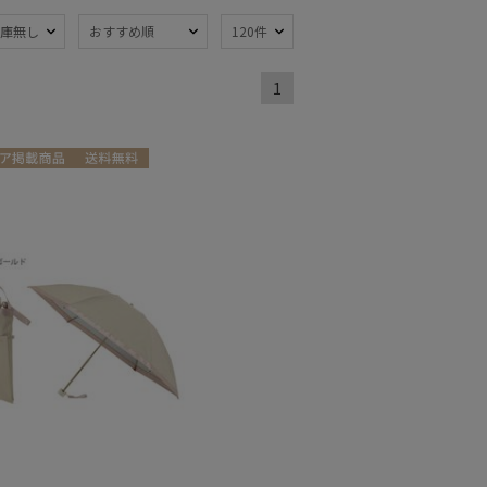
庫無し
おすすめ順
120件
1
熱
遮光
(52)
(39)
軽量
13)
(38)
ア掲載商品
送料無料
向け
WOMEN
ンプ式
超撥水
(13)
(3)
線対策
自動開閉傘
(62)
(7)
：51～
親骨：56～
m
60cm
(57)
(44)
開閉傘
3秒でたためる
(17)
(6)