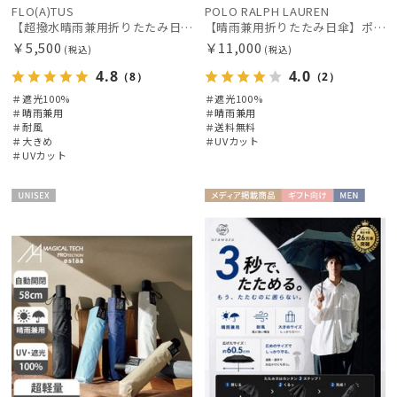
FLO(A)TUS
POLO RALPH LAUREN
【超撥水晴雨兼用折りたたみ日傘】フロータス（FLO(A)TUS）プレーン 大きめ60 晴雨兼用 UV100 遮光100 簡単開閉 耐風
【晴雨兼用折りたたみ日傘】ポロ ラルフ ローレン (POLO RALPH LAUREN) ポロベア 遮光100% UVメンズ日傘 簡単開閉
その他
￥5,500
￥11,000
(税込)
(税込)
4.8
4.0
（8）
（2）
カラー
＃遮光100%
＃遮光100%
＃晴雨兼用
＃晴雨兼用
＃耐風
＃送料無料
＃大きめ
＃UVカット
価格・割引率
＃UVカット
在庫表示
UNISE
メディア掲
ギフト
MEN
X
載商品
向け
販売状況
入荷状況