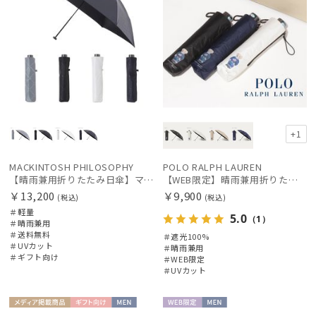
+1
MACKINTOSH PHILOSOPHY
POLO RALPH LAUREN
【晴雨兼用折りたたみ日傘】マッキントッシュ フィロソフィー (MACKINTOSH PHILOSOPHY) ロゴモノグラム
【WEB限定】晴雨兼用折りたたみ日傘 ポロ ラルフ ローレン（POLO RALPH LAUREN）ベア 遮光100 UV100
￥13,200
￥9,900
(税込)
(税込)
＃軽量
5.0
（1）
＃晴雨兼用
＃送料無料
＃遮光100%
＃UVカット
＃晴雨兼用
＃ギフト向け
＃WEB限定
＃UVカット
メディア掲
ギフト
MEN
WEB限
MEN