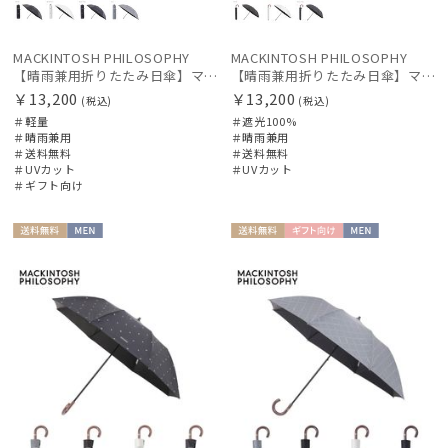
MACKINTOSH PHILOSOPHY
MACKINTOSH PHILOSOPHY
【晴雨兼用折りたたみ日傘】マッキントッシュ フィロソフィー (MACKINTOSH PHILOSOPHY) アンブレラモチーフ
【晴雨兼用折りたたみ日傘】マッキントッシュ フィロソフィー（MACKINTOSH PHILOSOPHY）コーギー 遮光100 UV100 遮熱
￥13,200
￥13,200
(税込)
(税込)
＃軽量
＃遮光100%
＃晴雨兼用
＃晴雨兼用
＃送料無料
＃送料無料
＃UVカット
＃UVカット
＃ギフト向け
送料無
MEN
送料無
ギフト
MEN
料
料
向け