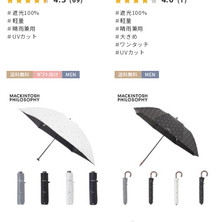
（69）
（1）
＃遮光100%
＃遮光100%
＃軽量
＃軽量
＃晴雨兼用
＃晴雨兼用
＃UVカット
＃大きめ
＃ワンタッチ
＃UVカット
送料無
ギフト
MEN
送料無
MEN
料
向け
料