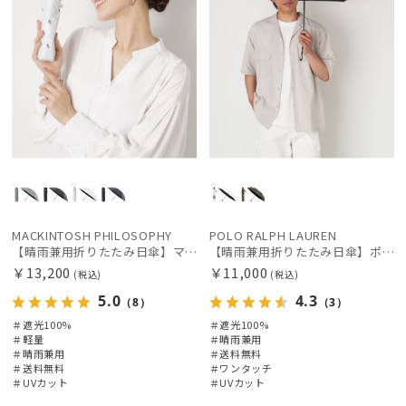
MACKINTOSH PHILOSOPHY
POLO RALPH LAUREN
【晴雨兼用折りたたみ日傘】マッキントッシュ フィロソフィー (MACKINTOSH PHILOSOPHY)コーギー 雨の日OK 軽量 遮光100％ 遮熱 UV
【晴雨兼用折りたたみ日傘】ポロ ラルフ ローレン (POLO RALPH LAUREN) ポロベア 遮光100% UVメンズ日傘 自動開閉
￥13,200
￥11,000
(税込)
(税込)
5.0
4.3
（8）
（3）
＃遮光100%
＃遮光100%
＃軽量
＃晴雨兼用
＃晴雨兼用
＃送料無料
＃送料無料
＃ワンタッチ
＃UVカット
＃UVカット