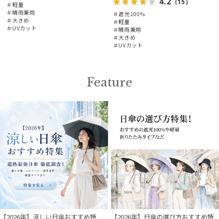
4.2
（15）
＃軽量
＃晴雨兼用
＃遮光100%
＃大きめ
＃軽量
＃UVカット
＃晴雨兼用
＃大きめ
＃UVカット
Feature
【2026年】涼しい日傘おすすめ特
【2026年】日傘の選び方おすすめ特