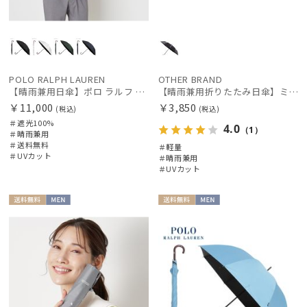
POLO RALPH LAUREN
OTHER BRAND
【晴雨兼用日傘】ポロ ラルフ ローレン (POLO RALPH LAUREN) 馬具 遮光100% UVメンズ日傘
【晴雨兼用折りたたみ日傘】ミズノ (MIZUNO) 無地×ロゴ 一級遮光99.99% 遮熱 UV99％以上 晴雨兼用 軽量
￥11,000
￥3,850
(税込)
(税込)
＃遮光100%
4.0
（1）
＃晴雨兼用
＃送料無料
＃軽量
＃UVカット
＃晴雨兼用
＃UVカット
送料無
MEN
送料無
MEN
料
料