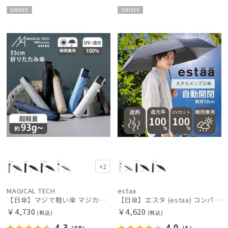
UNISE
UNISE
X
X
+2
MAGICAL TECH
estaa
【日傘】マジで軽い傘 マジカルテックプロテクション(MAGICAL TECH PROTECTION)55cm 晴雨兼用傘折りたたみ日傘 一級遮光100% UV 軽量 スリム レディース メンズ
【日傘】エスタ (estaa) コンパクトワイド58 自動開閉傘 折りたたみ傘 軽量 晴雨兼用 遮光100％ UV100%
￥4,730
￥4,620
(税込)
(税込)
4.3
4.0