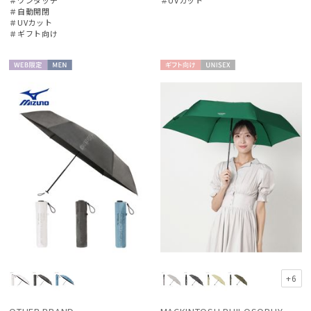
＃自動開閉
＃UVカット
＃ギフト向け
WEB限
MEN
ギフト
UNISE
定
向け
X
+6