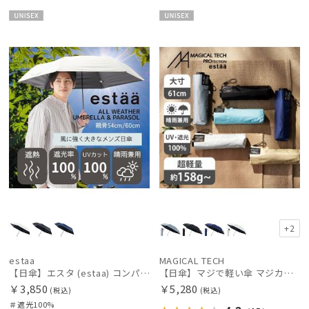
UNISE
UNISE
X
X
+2
estaa
MAGICAL TECH
【日傘】エスタ (estaa) コンパクトワイド60 折りたたみ傘 軽量 晴雨兼用 遮光100％ UV100%
【日傘】マジで軽い傘 マジカルテックプロテクション(MAGICAL TECH PROTECTION)61cm 晴雨兼用傘折りたたみ日傘 一級遮光100% UV 軽量 人気 大きめ
￥3,850
￥5,280
(税込)
(税込)
＃遮光100%