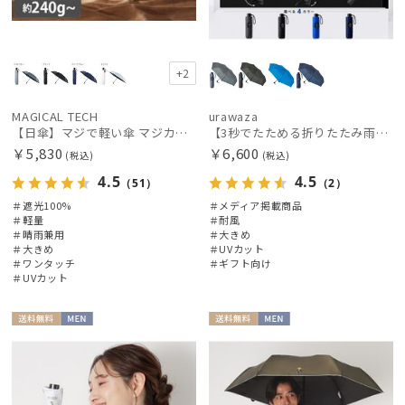
+2
MAGICAL TECH
urawaza
【日傘】マジで軽い傘 マジカルテックプロテクション(MAGICAL TECH PROTECTION) 58cm 晴雨兼用傘自動開閉折りたたみ日傘 一級遮光100% UV 軽量 機能性 大きめ 人気
【3秒でたためる折りたたみ雨傘】urawaza 無双（ウラワザ）プレーン58 耐風 大きめ
￥5,830
￥6,600
(税込)
(税込)
4.5
4.5
（51）
（2）
＃遮光100%
＃メディア掲載商品
＃軽量
＃耐風
＃晴雨兼用
＃大きめ
＃大きめ
＃UVカット
＃ワンタッチ
＃ギフト向け
＃UVカット
送料無
MEN
送料無
MEN
料
料