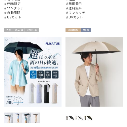
＃WEB限定
＃晴雨兼用
＃ワンタッチ
＃送料無料
＃自動開閉
＃ワンタッチ
＃UVカット
＃UVカット
予約
再入
UNISE
送料無
MEN
絞り込み
荷
X
料
レディース
メンズ
キッズ
カテゴリー
ブランド
傘機能