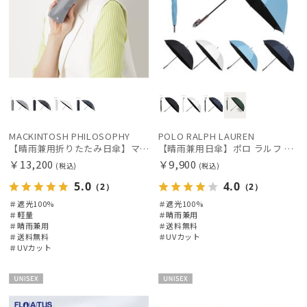
MACKINTOSH PHILOSOPHY
POLO RALPH LAUREN
【晴雨兼用折りたたみ日傘】マッキントッシュ フィロソフィー (MACKINTOSH PHILOSOPHY)アンブレラモチーフ 雨の日OK 軽量 遮光100％ 遮熱 UV
【晴雨兼用日傘】ポロ ラルフ ローレン (POLO RALPH LAUREN) ワンポイント刺繍 遮光100% UVメンズ日傘
￥13,200
￥9,900
(税込)
(税込)
5.0
4.0
（2）
（2）
＃遮光100%
＃遮光100%
＃軽量
＃晴雨兼用
＃晴雨兼用
＃送料無料
＃送料無料
＃UVカット
＃UVカット
UNISE
UNISE
X
X