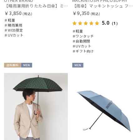
OTHER BRAND
MACKINTOSH PHILOSOPHY
【晴雨兼用折りたたみ日傘】ミズノ（MIZUNO）ワンポイントロゴ 一級遮光99.99% 遮熱 UV99％以上 晴雨兼用 軽量
【雨傘】マッキントッシュ フィロソフィー (MACKINTOSH PHILOSOPHY) Birbrella AUTO-JUMP バーブレラ 自動開閉 折りたたみ
￥3,850
￥9,350
(税込)
(税込)
＃軽量
5.0
（1）
＃晴雨兼用
＃WEB限定
＃軽量
＃UVカット
＃ワンタッチ
＃自動開閉
＃UVカット
＃ギフト向け
送料無
MEN
MEN
料