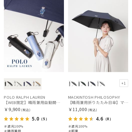
定
X
荷
料
X
価格の高い
順
価格の低い
順
人気順
売上点数順
お気に入り
順
+1
POLO RALPH LAUREN
MACKINTOSH PHILOSOPHY
【WEB限定】晴雨兼用自動開閉日傘 ポロ ラルフ ローレン（POLO RALPH LAUREN）ベア 遮光100 UV100 ワンタッチ開閉
【晴雨兼用折りたたみ日傘】マッキントッシュ フィロソフィー (MACKINTOSH PHILOSOPHY) バーブレラ サンプロテクト（SUNPROTECT）自動開閉 遮光100
￥9,900
￥11,000
(税込)
(税込)
5.0
4.6
（5）
（8）
＃遮光100%
＃遮光100%
＃晴雨兼用
＃軽量