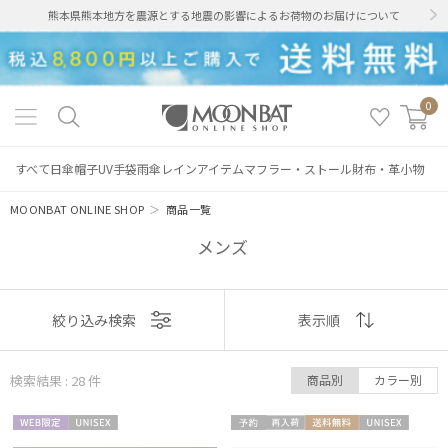
熊本県熊本地方を震源とする地震の影響によるお荷物のお届けについて
0
すべて
日傘
帽子
UV手袋
雨傘
レインアイテム
マフラー・ストール
財布・革小物
MOONBAT ONLINE SHOP
＞
商品一覧
メンズ
表示
絞り込み検索
表示順
順
検索結果 : 28
件
商品別
カラー別
おすすめ
WEB限
UNISE
予約
再入
送料無
UNISE
新着