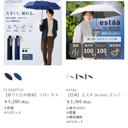
FLO(A)TUS
estaa
【折りたたみ雨傘】フロータス（FLO(A)TUS）プレーン60 超撥水傘 晴雨兼用 UV対応 耐風 大きめ
【日傘】エスタ (estaa) コンパクトワイド54 折りたたみ傘 軽量 晴雨兼用 遮光100％ UV100%
￥5,280
￥3,300
(税込)
(税込)
＃耐風
＃遮光100%
＃UVカット
＃軽量
＃晴雨兼用
＃UVカット