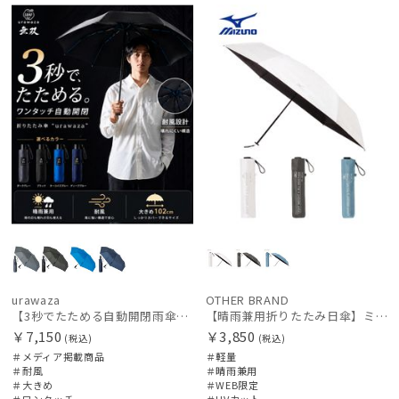
載商品
向け
定
urawaza
OTHER BRAND
【3秒でたためる自動開閉雨傘】urawaza 無双（ウラワザ）Auto58 ワンタッチ開閉 大きめ 耐風
【晴雨兼用折りたたみ日傘】ミズノ（MIZUNO）ワンポイントロゴ 一級遮光99.99% 遮熱 UV99％以上 晴雨兼用 軽量
￥7,150
￥3,850
(税込)
(税込)
＃メディア掲載商品
＃軽量
＃耐風
＃晴雨兼用
＃大きめ
＃WEB限定
＃ワンタッチ
＃UVカット