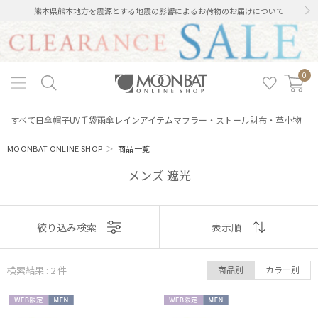
熊本県熊本地方を震源とする地震の影響によるお荷物のお届けについて
0
すべて
日傘
帽子
UV手袋
雨傘
レインアイテム
マフラー・ストール
財布・革小物
MOONBAT ONLINE SHOP
＞
商品一覧
メンズ 遮光
絞り込み
表示
絞り込み検索
表示順
順
検索結果 : 2
件
商品別
カラー別
おすすめ
レディース
メンズ
キッズ
WEB限
MEN
WEB限
MEN
新着