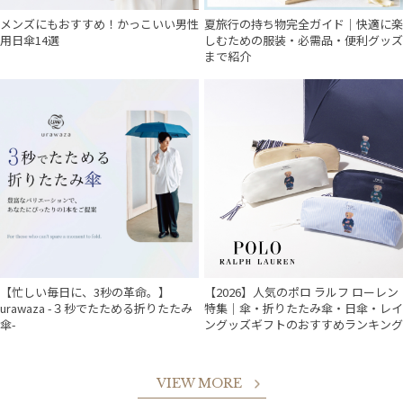
メンズにもおすすめ！かっこいい男性
夏旅行の持ち物完全ガイド｜快適に楽
用日傘14選
しむための服装・必需品・便利グッズ
まで紹介
【忙しい毎日に、3秒の革命。】
【2026】人気のポロ ラルフ ローレン
urawaza -３秒でたためる折りたたみ
特集｜傘・折りたたみ傘・日傘・レイ
傘-
ングッズギフトのおすすめランキング
VIEW MORE