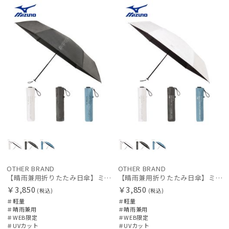
定
定
価格の高い
カテゴリー
順
価格の低い
ブランド
順
人気順
傘機能
売上点数順
その他
お気に入り
順
カラー
OTHER BRAND
OTHER BRAND
価格・割引率
【晴雨兼用折りたたみ日傘】ミズノ（MIZUNO）ワンポイントロゴ 一級遮光99.99% 遮熱 UV99％以上 晴雨兼用 軽量
【晴雨兼用折りたたみ日傘】ミズノ（MIZUNO）ワンポイントロゴ 一級遮光99.99% 遮熱 UV99％以上 晴雨兼用 軽量
￥3,850
￥3,850
(税込)
(税込)
＃軽量
＃軽量
在庫表示
＃晴雨兼用
＃晴雨兼用
＃WEB限定
＃WEB限定
＃UVカット
＃UVカット