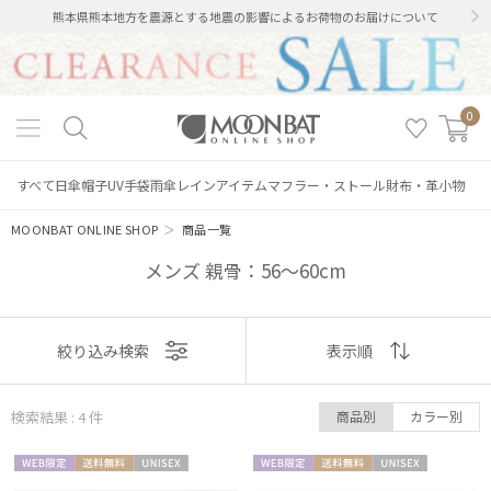
熊本県熊本地方を震源とする地震の影響によるお荷物のお届けについて
0
すべて
日傘
帽子
UV手袋
雨傘
レインアイテム
マフラー・ストール
財布・革小物
MOONBAT ONLINE SHOP
＞
商品一覧
メンズ 親骨：56～60cm
表示
絞り込み検索
表示順
順
絞り込み
検索結果 : 4
件
商品別
カラー別
おすすめ
WEB限
送料無
UNISE
WEB限
送料無
UNISE
新着