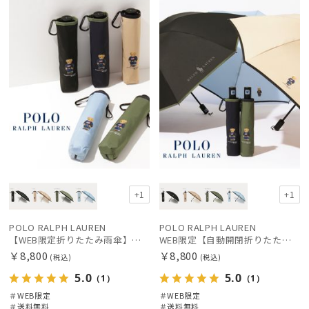
定
料
X
定
料
X
レディース
メンズ
キッズ
価格の高い
順
価格の低い
カテゴリー
順
人気順
ブランド
売上点数順
傘機能
お気に入り
順
その他
+1
+1
POLO RALPH LAUREN
POLO RALPH LAUREN
カラー
【WEB限定折りたたみ雨傘】ポロ ラルフ ローレン（POLO RALPH LAUREN）FLAG ベア 簡単開閉
WEB限定【自動開閉折りたたみ傘】ポロ ラルフ ローレン（POLO RALPH LAUREN）FLAG ベア ワンタッチ開閉
￥8,800
￥8,800
(税込)
(税込)
価格・割引率
5.0
5.0
（1）
（1）
＃WEB限定
＃WEB限定
＃送料無料
＃送料無料