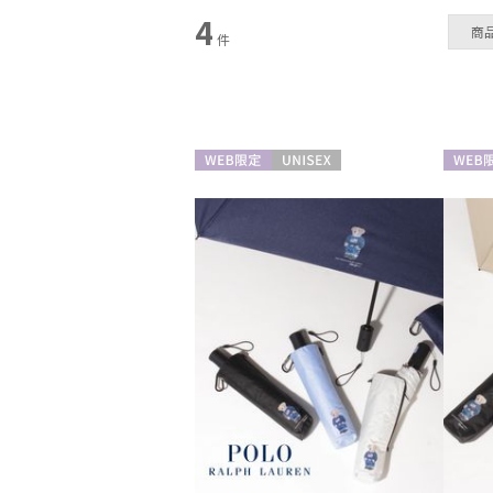
4
商
件
日傘
(4)
WEB限定
UNISEX
WEB限