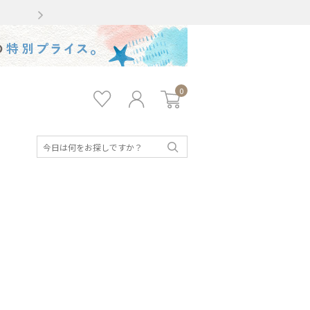
Gmailをお使いのお客様
0
お気
ロ
カー
に入
グ
ト
り
イ
ン
検
索
キッズ