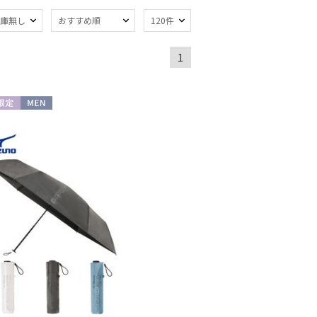
熱
遮光
庫無し
おすすめ順
120件
(4)
(2)
暑さ対策
)
(4)
1
開閉傘
親骨：51～
(2)
55cm
(2)
限定
MEN
：61～
簡単開閉傘
(3)
m
(1)
トにおすす
)