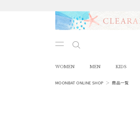
メニ
メ
ュー
ニ
ボタ
ュ
WOMEN
MEN
KIDS
ン
ー
ボ
タ
MOONBAT ONLINE SHOP
＞
商品一覧
ン
レディース
スタイル
カテゴリー