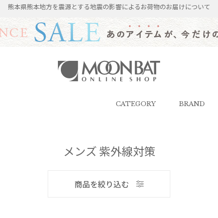
熊本県熊本地方を震源とする地震の影響によるお荷物のお届けについて
雨傘・日傘・マフラー・ストール・
帽子の通販｜MOONBAT ONLINE
SHOP（ムーンバットオンラインシ
CATEGORY
BRAND
ョップ）
メンズ
メンズ 紫外線対策
商品を絞り込む
ブランド
ブランド
傘機能