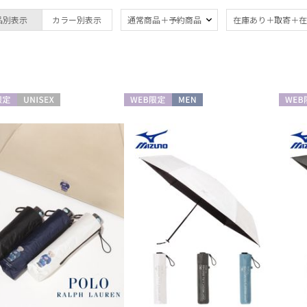
OTHER BRAND
晴雨兼用
遮
品別表示
カラー別表示
通常商品＋予約商品
在庫あり＋取寄＋在
(4)
アザーブランド
一級遮光
UV
POLO RALPH LAUREN
(4)
(4
ポロ ラルフ ローレン
紫外線対策
自動
(4)
定
UNISEX
WEB限定
MEN
WEB
親骨：56～
親骨
60cm
65c
(4)
その他
WEB限定
ギフ
(5)
め
(3
カラー