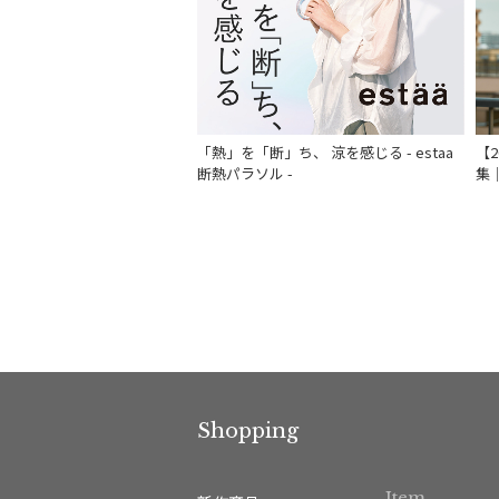
「熱」を「断」ち、 涼を感じる - estaa
【
断熱パラソル -
集
Shopping
Item