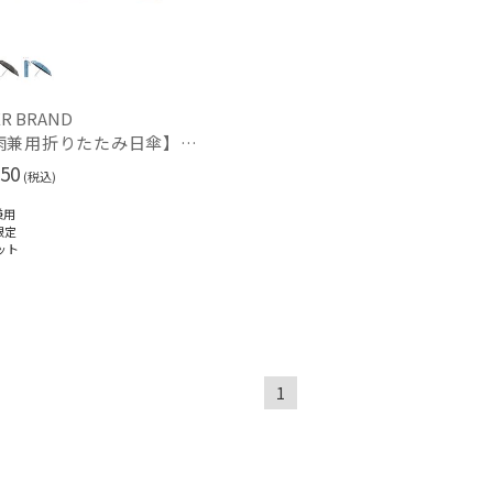
R BRAND
【晴雨兼用折りたたみ日傘】ミズノ（MIZUNO）ワンポイントロゴ 一級遮光99.99% 遮熱 UV99％以上 晴雨兼用 軽量
50
(税込)
～
兼用
限定
ット
～
1