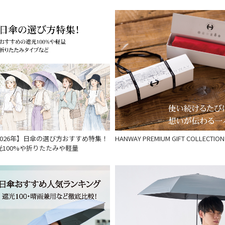
通常
入荷状況
予約
新着
2026年】日傘の選び方おすすめ特集！
HANWAY PREMIUM GIFT COLLECTION
光100%や折りたたみや軽量