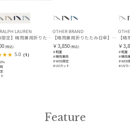
価格・割引率
 RALPH LAUREN
OTHER BRAND
OTHE
【WEB限定】晴雨兼用折りたたみ日傘 ポロ ラルフ ローレン（POLO RALPH LAUREN）ベア 遮光100 UV100
【晴雨兼用折りたたみ日傘】ミズノ（MIZUNO）ワンポイントロゴ 一級遮光99.99% 遮熱 UV99％以上 晴雨兼用 軽量
価格 (円)
00
￥3,850
￥3,8
(税込)
(税込)
＃軽量
＃軽量
5.0
（1）
＃晴雨兼用
＃晴雨
＃WEB限定
＃WEB
0%
割引率 (%)
＃UVカット
＃UVカ
用
限定
ット
在庫表示
在庫あり
Feature
販売状況