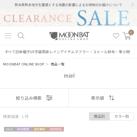
熊本県熊本地方を震源とする地震の影響によるお荷物のお届けについて
0
すべて
日傘
帽子
UV手袋
雨傘
レインアイテム
マフラー・ストール
財布・革小物
MOONBAT ONLINE SHOP
＞
商品一覧
miel
絞り込み
表示
絞り込み検索
表示順
順
検索結果 : 1
件
商品別
カラー別
おすすめ
レディース
メンズ
キッズ
セー
WEB限
送料無
WOME
新着