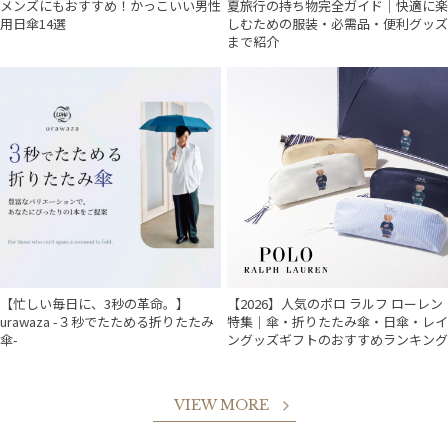
メンズにもおすすめ！かっこいい男性
夏旅行の持ち物完全ガイド｜快適に楽
用日傘14選
しむための服装・必需品・便利グッズ
まで紹介
【忙しい毎日に、3秒の革命。】
【2026】人気のポロ ラルフ ローレン
urawaza -３秒でたためる折りたたみ
特集｜傘・折りたたみ傘・日傘・レイ
傘-
ングッズギフトのおすすめランキング
VIEW MORE