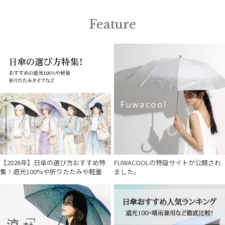
POLO RALPH LAUREN
ポロ ラルフ ローレン
Feature
SWASH LONDON
スウォッシュロンドン
マフラー・ストール・スカーフ
その他
カラー
【2026年】日傘の選び方おすすめ特
FUWACOOLの特設サイトが公開され
価格・割引率
集！遮光100%や折りたたみや軽量
ました。
在庫表示