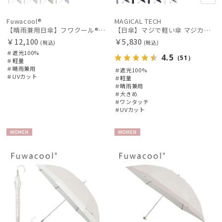
Fuwacool®
MAGICAL TECH
【晴雨兼用日傘】フワクール®ホワイト（Fuwacool® White）ジオメタリックラメ 遮光100 UV100
【日傘】マジで軽い傘 マジカルテックプロテクション(MAGICAL TECH PROTECTION) 58cm 晴雨兼用傘自動開閉折りたたみ日傘 一級遮光100% UV 軽量 機能性 大きめ 人気
￥12,100
￥5,830
(税込)
(税込)
＃遮光100%
4.5
（51）
＃軽量
＃晴雨兼用
＃遮光100%
＃UVカット
＃軽量
＃晴雨兼用
＃大きめ
＃ワンタッチ
＃UVカット
WOME
WOME
N
N