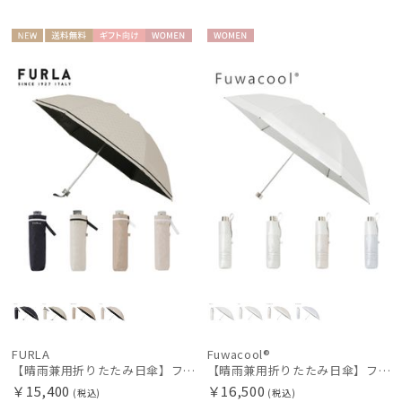
NEW
送料無
ギフト
WOME
WOME
料
向け
N
N
FURLA
Fuwacool®
【晴雨兼用折りたたみ日傘】フルラ (FURLA) ジャガードグログラン 遮光100 遮熱 UV100 軽量
【晴雨兼用折りたたみ日傘】フワクール®ホワイト（Fuwacool® White）バイカラー 1級遮光 遮熱 UV99%以上
￥15,400
￥16,500
(税込)
(税込)