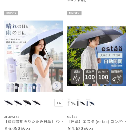
＃ギフト向け
UNISE
UNISE
X
X
+4
urawaza
estaa
【晴雨兼用折りたたみ日傘】パッとさして、サッとしまえる傘コワザ(kowaza) プレーン 50 遮光100% UV100%
【日傘】エスタ (estaa) コンパクトワイド58 自動開閉傘 折りたたみ傘 軽量 晴雨兼用 遮光100％ UV100%
￥6,050
￥4,620
(税込)
(税込)