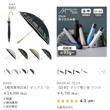
料
向け
N
X
+2
DAKS
MAGICAL TECH
【晴雨兼用日傘】ダックス（DAKS）街並み 遮光99.99％ UV99％ 軽量
【日傘】マジで軽い傘 マジカルテックプロテクション(MAGICAL TECH PROTECTION)55cm 晴雨兼用傘折りたたみ日傘 一級遮光100% UV 軽量 スリム レディース メンズ
￥14,300
￥4,730
(税込)
(税込)
＃軽量
4.3
（69）
＃晴雨兼用
＃送料無料
＃遮光100%