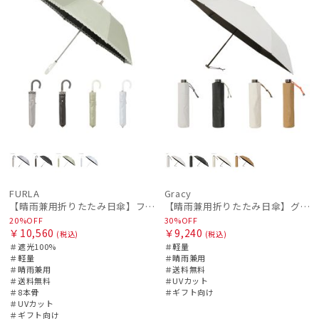
FURLA
Gracy
【晴雨兼用折りたたみ日傘】フルラ (FURLA) チェーン刺繍 遮光100 UV100 簡単開閉 ジャンプ
【晴雨兼用折りたたみ日傘】グレイシー (Gracy) Active 一級遮光99.99% 遮熱 UV99％ 軽量 簡単開閉
20%OFF
30%OFF
￥10,560
￥9,240
(税込)
(税込)
＃遮光100%
＃軽量
＃軽量
＃晴雨兼用
＃晴雨兼用
＃送料無料
＃送料無料
＃UVカット
＃8本骨
＃ギフト向け
＃UVカット
＃ギフト向け