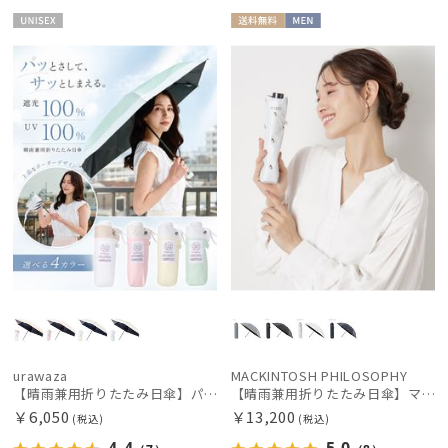
UNISE
送料無
MEN
X
料
urawaza
MACKINTOSH PHILOSOPHY
【晴雨兼用折りたたみ日傘】パッとさして、サッとしまえる傘コワザ(kowaza) ボーダー 50 遮光100% UV100%
【晴雨兼用折りたたみ日傘】マッキントッシュ フィロソフィー (MACKINTOSH PHILOSOPHY)コーギー 雨の日OK 軽量 遮光100％ 遮熱 UV
￥6,050
￥13,200
(税込)
(税込)