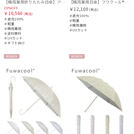
【晴雨兼用折りたたみ日傘】アーチロゴ 遮光100％ UV100％ 晴雨兼用 軽量
【晴雨兼用日傘】フワクール®ホワイト（Fuwacool® White）ボタニカルグリッター 遮光100 UV100
20%OFF
￥12,100
(税込)
￥10,560
(税込)
＃遮光100%
＃遮光100%
＃軽量
＃軽量
＃晴雨兼用
＃晴雨兼用
＃UVカット
＃送料無料
＃UVカット
＃ギフト向け
WOME
WOME
N
N