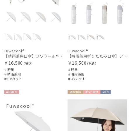
Fuwacool®
Fuwacool®
【晴雨兼用日傘】フワクール®ホワイト（Fuwacool® White）バイカラー 1級遮光 遮熱 UV99%以上
【晴雨兼用折りたたみ日傘】フワクール®ホワイト（Fuwacool® White）トーンonトーン
￥16,500
￥16,500
(税込)
(税込)
＃軽量
＃軽量
＃晴雨兼用
＃晴雨兼用
＃UVカット
＃UVカット
WOME
送料無
ギフト
MEN
N
料
向け