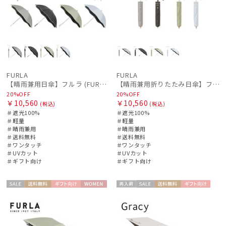
FURLA
FURLA
【晴雨兼用日傘】フルラ (FURLA) ジッパー刺繍 遮光100 UV100 ジャンプ
【晴雨兼用折りたたみ日傘】フルラ (FURLA) ジッパー刺繍 遮光100 UV100 簡単開閉 ジャンプ
20%OFF
20%OFF
￥10,560
￥10,560
(税込)
(税込)
＃遮光100%
＃遮光100%
＃軽量
＃軽量
＃晴雨兼用
＃晴雨兼用
＃送料無料
＃送料無料
＃ワンタッチ
＃ワンタッチ
＃UVカット
＃UVカット
＃ギフト向け
＃ギフト向け
セー
送料無
ギフト
WOME
再入
セー
送料無
ギフト
WOME
ル
料
向け
N
荷
ル
料
向け
N