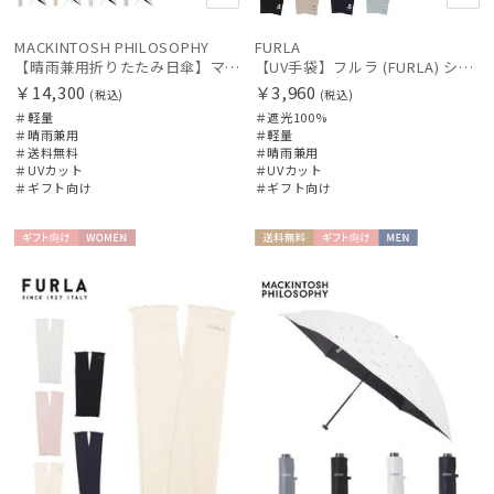
MACKINTOSH PHILOSOPHY
FURLA
【晴雨兼用折りたたみ日傘】マッキントッシュ フィロソフィー (MACKINTOSH PHILOSOPHY) ボーダー
【UV手袋】フルラ (FURLA) ショート ＵＶ手袋 ハートベア 指無し
￥14,300
￥3,960
(税込)
(税込)
＃軽量
＃遮光100%
＃晴雨兼用
＃軽量
＃送料無料
＃晴雨兼用
＃UVカット
＃UVカット
＃ギフト向け
＃ギフト向け
ギフト
WOME
送料無
ギフト
MEN
向け
N
料
向け