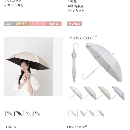
＃UVカット
＃軽量
＃ギフト向け
＃晴雨兼用
＃UVカット
セー
送料無
ギフト
WOME
WOME
ル
料
向け
N
N
FURLA
Fuwacool®