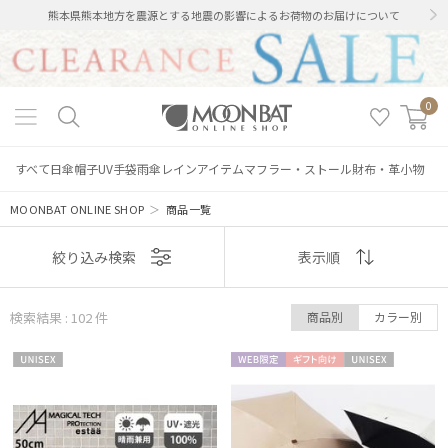
熊本県熊本地方を震源とする地震の影響によるお荷物のお届けについて
0
すべて
日傘
帽子
UV手袋
雨傘
レインアイテム
マフラー・ストール
財布・革小物
MOONBAT ONLINE SHOP
＞
商品一覧
表示
絞り込み検索
表示順
順
検索結果 : 102
件
商品別
カラー別
おすすめ
UNISE
WEB限
ギフト
UNISE
新着
X
定
向け
X
価格の高い
順