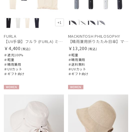
+1
FURLA
MACKINTOSH PHILOSOPHY
【UV手袋】フルラ (FURLA) ミディアム ＵＶ手袋 フリル 指無し
【晴雨兼用折りたたみ日傘】マッキントッシュ フィロソフィー (MACKINTOSH PHILOSOPHY) アンブレラモチーフ
￥4,400
￥13,200
(税込)
(税込)
＃遮光100%
＃軽量
＃軽量
＃晴雨兼用
＃晴雨兼用
＃送料無料
＃UVカット
＃UVカット
＃ギフト向け
＃ギフト向け
WOME
WOME
N
N