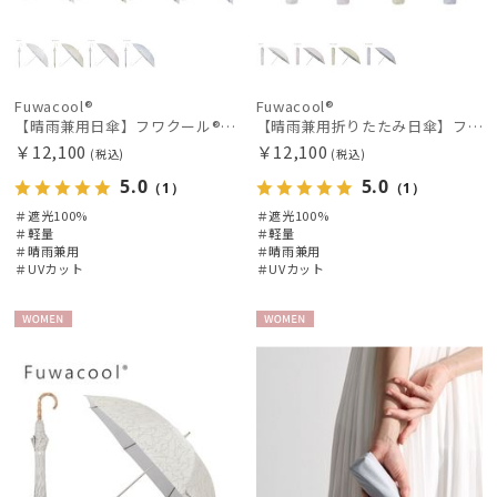
Fuwacool®
Fuwacool®
【晴雨兼用日傘】フワクール®ホワイト（Fuwacool® White）スパークルブラッシュ 遮光100 UV100
【晴雨兼用折りたたみ日傘】フワクール®ホワイト（Fuwacool® White）ボタニカルグリッター 遮光100 UV100
￥12,100
￥12,100
(税込)
(税込)
5.0
5.0
（1）
（1）
＃遮光100%
＃遮光100%
＃軽量
＃軽量
＃晴雨兼用
＃晴雨兼用
＃UVカット
＃UVカット
WOME
WOME
N
N