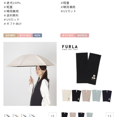
＃遮光100%
＃軽量
＃軽量
＃晴雨兼用
＃晴雨兼用
＃UVカット
＃送料無料
＃UVカット
＃ギフト向け
送料無
ギフト
MEN
ギフト
WOME
料
向け
向け
N
+1
+1