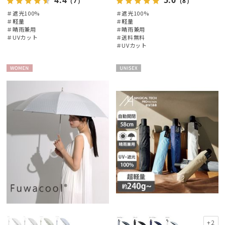
4.4
5.0
（7）
（8）
＃遮光100%
＃遮光100%
＃軽量
＃軽量
＃晴雨兼用
＃晴雨兼用
＃UVカット
＃送料無料
＃UVカット
WOME
UNISE
N
X
+2