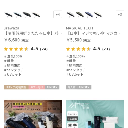
手袋・アームカバー
+4
+3
urawaza
MAGICAL TECH
その他
【晴雨兼用折りたたみ日傘】パッとさして、サッとしまえる傘コワザ(kowaza) プレーン 50 遮光100% UV100% 自動開閉傘 ワンタッチ
【日傘】マジで軽い傘 マジカルテックプロテクション(MAGICAL TECH PROTECTION) 50cm 晴雨兼用傘自動開閉折りたたみ日傘 一級遮光100% UV 軽量 機能性 人気
￥6,600
￥5,500
(税込)
(税込)
カラー
4.5
4.5
（24）
（23）
＃遮光100%
＃遮光100%
＃軽量
＃軽量
価格・割引率
＃晴雨兼用
＃晴雨兼用
＃ワンタッチ
＃ワンタッチ
＃UVカット
＃UVカット
在庫表示
メディア掲
ギフト
UNISE
再入
UNISE
載商品
向け
X
荷
X
販売状況
入荷状況