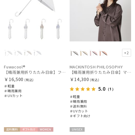
+2
Fuwacool®
MACKINTOSH PHILOSOPHY
【晴雨兼用折りたたみ日傘】フワクール®ホワイト（Fuwacool® White）トーンonトーン 1級遮光 遮熱 UV99%以上
【晴雨兼用折りたたみ日傘】マッキントッシュ フィロソフィー (MACKINTOSH PHILOSOPHY)シャンブレーワンポイントロゴ
￥16,500
￥14,300
(税込)
(税込)
＃軽量
5.0
（1）
＃晴雨兼用
＃UVカット
＃軽量
＃晴雨兼用
＃送料無料
＃UVカット
＃ギフト向け
送料無
ギフト
WOME
UNISE