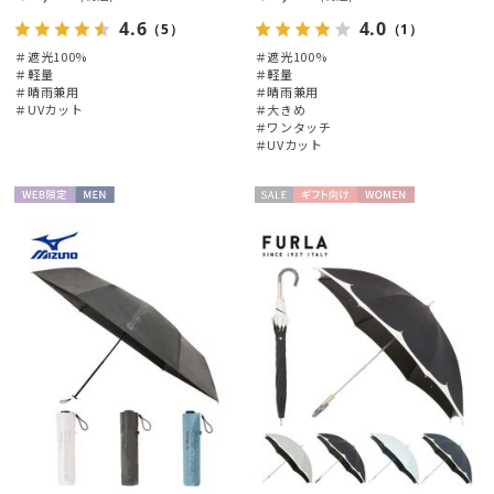
4.6
4.0
（5）
（1）
＃遮光100%
＃遮光100%
＃軽量
＃軽量
＃晴雨兼用
＃晴雨兼用
＃UVカット
＃大きめ
＃ワンタッチ
＃UVカット
WEB限
MEN
セー
ギフト
WOME
定
ル
向け
N