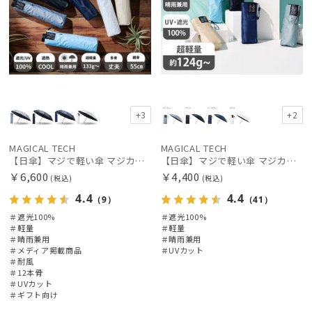
+3
+2
MAGICAL TECH
MAGICAL TECH
【日傘】マジで軽い傘 マジカルテックプロテクション（MAGICAL TECH PROTECTION）Tough 12 rib55cm
【日傘】マジで軽い傘 マジカルテックプロテクション(MAGICAL TECH PROTECTION)5flat 晴雨兼用傘折りたたみ日傘 一級遮光100% UV 軽量 コンパクト持ち運びに便利 人気
￥6,600
￥4,400
(税込)
(税込)
4.4
4.4
（9）
（41）
＃遮光100%
＃遮光100%
＃軽量
＃軽量
＃晴雨兼用
＃晴雨兼用
＃メディア掲載商品
＃UVカット
＃耐風
＃12本骨
＃UVカット
＃ギフト向け