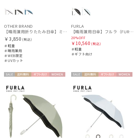
OTHER BRAND
FURLA
【晴雨兼用折りたたみ日傘】ミズノ（MIZUNO）ワンポイントロゴ 一級遮光99.99% 遮熱 UV99％以上 晴雨兼用 軽量
【晴雨兼用日傘】フルラ（FURLA）バイカラーカットワーク 遮光99.99% UV99% 遮熱
20%OFF
￥3,850
(税込)
￥10,560
(税込)
＃軽量
＃軽量
＃晴雨兼用
＃ギフト向け
＃WEB限定
＃UVカット
セー
送料無
ギフト
WOME
セー
送料無
ギフト
WOME
ル
料
向け
N
ル
料
向け
N