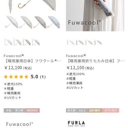
Fuwacool®
Fuwacool®
【晴雨兼用日傘】フワクール®ホワイト（Fuwacool® White）ラインフラワー 遮光100 UV100
【晴雨兼用折りたたみ日傘】フワクール®ホワイト（Fuwacool® White）グリッターリボン 遮光100 UV100
￥12,100
￥12,100
(税込)
(税込)
＃遮光100%
5.0
（1）
＃軽量
＃晴雨兼用
＃遮光100%
＃UVカット
＃軽量
＃晴雨兼用
＃UVカット
予約
再入
WOME
再入
セー
送料無
ギフト
WOME
荷
N
荷
ル
料
向け
N