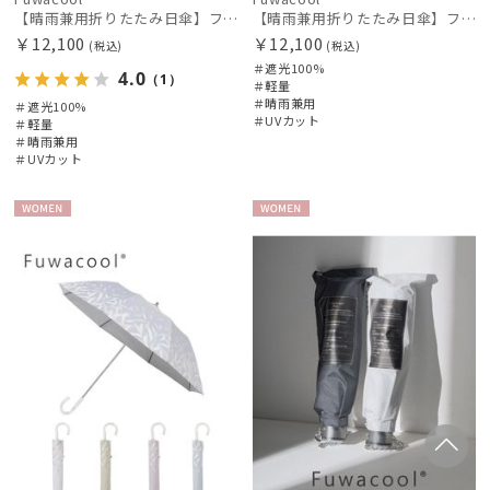
【晴雨兼用折りたたみ日傘】フワクール®ホワイト（Fuwacool® White）ボタニカルグリッター 遮光100 UV100
【晴雨兼用折りたたみ日傘】フワクール®ホワイト（Fuwacool® White）スパークルブラッシュ 遮光100 UV100
￥12,100
￥12,100
(税込)
(税込)
＃遮光100%
4.0
（1）
＃軽量
＃晴雨兼用
＃遮光100%
＃UVカット
＃軽量
＃晴雨兼用
＃UVカット
WOME
WOME
N
N