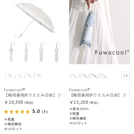
+2
Fuwacool®
Fuwacool®
【晴雨兼用折りたたみ日傘】フワクール®ホワイト（Fuwacool® White）バイカラー 1級遮光 遮熱 UV99%以上
【晴雨兼用折りたたみ日傘】フワクール®ホワイト（Fuwacool® White）チューブスタイル 遮光100 UV100
件
￥16,500
￥13,200
(税込)
(税込)
＃遮光100%
5.0
（1）
＃軽量
＃晴雨兼用
＃軽量
＃UVカット
＃晴雨兼用
＃UVカット