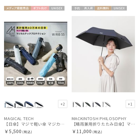
メディア掲
ギフト
UNISE
予約
再入
送料無
UNISE
載商品
向け
X
荷
料
X
+2
+1
MAGICAL TECH
MACKINTOSH PHILOSOPHY
【日傘】マジで軽い傘 マジカルテックプロテクション（MAGICAL TECH PROTECTION）Tough W rib55cm 耐風 軽量 遮光100
【晴雨兼用折りたたみ日傘】マッキントッシュ フィロソフィー (MACKINTOSH PHILOSOPHY) バーブレラ サンプロテクト（SUNPROTECT）自動開閉 遮光100
￥5,500
￥11,000
(税込)
(税込)