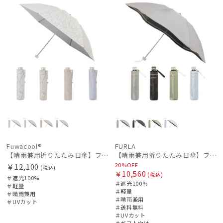
Fuwacool®
FURLA
【晴雨兼用折りたたみ日傘】フワクール®ホワイト（Fuwacool® White）ラインフラワー 遮光100 UV100
【晴雨兼用折りたたみ日傘】フルラ (FURLA) ジッパー刺繍 遮光100 UV100 軽量
20%OFF
￥12,100
(税込)
￥10,560
(税込)
＃遮光100%
＃遮光100%
＃軽量
＃軽量
＃晴雨兼用
＃晴雨兼用
＃UVカット
＃送料無料
＃UVカット