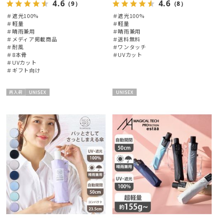
4.6
4.6
（9）
（8）
＃遮光100%
＃遮光100%
＃軽量
＃軽量
＃晴雨兼用
＃晴雨兼用
＃メディア掲載商品
＃送料無料
＃耐風
＃ワンタッチ
＃8本骨
＃UVカット
絞り込み
＃UVカット
＃ギフト向け
再入
UNISE
UNISE
荷
X
X
レディース
メンズ
キッズ
カテゴリー
ブランド
傘機能