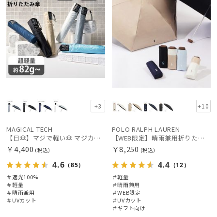
価格の低い
順
人気順
売上点数順
お気に入り
順
+3
+10
MAGICAL TECH
POLO RALPH LAUREN
【日傘】マジで軽い傘 マジカルテックプロテクション(MAGICAL TECH PROTECTION)50cm 晴雨兼用傘折りたたみ日傘 一級遮光100% UV 軽量 人気 レディース メンズ
【WEB限定】晴雨兼用折りたたみ日傘 ポロ ラルフ ローレン ポロポニー刺繍 POLO BEAR 雨の日OK 遮光100% 遮熱 簡単開閉 UV100% 晴雨兼用
￥4,400
￥8,250
(税込)
(税込)
4.6
4.4
（85）
（12）
＃遮光100%
＃軽量
＃軽量
＃晴雨兼用
＃晴雨兼用
＃WEB限定
＃UVカット
＃UVカット
＃ギフト向け